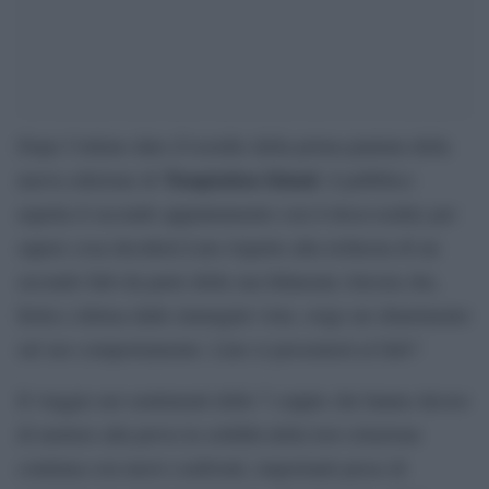
Dopo l’ottimo dato d’esordio della prima puntata della
Temptation Island
nuova edizione di
, il pubblico
aspetta il secondo appuntamento con il docu-reality per
sapere cosa deciderà Lino rispetto alla richiesta di un
secondo falò da parte della sua fidanzata Alessia che,
ferita e delusa dalle immagini viste, esige un chiarimento
sul suo comportamento. Lino si presenterà al falò?
Il viaggio nei sentimenti delle 7 coppie che hanno deciso
di mettere alla prova la solidità della loro relazione
continua con nuovi confronti, importanti prese di