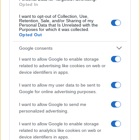
Opted In
I want to opt-out of Collection, Use,
Retention, Sale, and/or Sharing of my
Personal Data that Is Unrelated with the
Purposes for which it was collected.
Opted Out
Syndication
Culture
Google consents
Salute
Globalist
I want to allow Google to enable storage
related to advertising like cookies on web or
Megachip
Globalscience
device identifiers in apps.
GiULia
Globalsport
I want to allow my user data to be sent to
Google for online advertising purposes.
Prima Pagina
I want to allow Google to send me
personalized advertising.
Giornale dello
Chi siamo
I want to allow Google to enable storage
Spettacolo
related to analytics like cookies on web or
Contributors
device identifiers in apps.