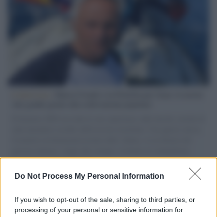
L'intervista /
Marco Croatti e la Flottilla per Gaza: le nostre
vele gonfie grazie alla sollevazione popolare
Il Senatore M5S racconta la sua esperienza sulle barche cariche di
aiuti umanitari assalite dall'esercito israeliano. Una guerra atroce,
il tentativo di disumanizzazione delle vittime, il servilismo del
governo italiano e degli altri europei, il ritorno al colonialismo.
L'importanza dei movimenti.
Do Not Process My Personal Information
Tel Aviv /
La “vittoria totale” di Israele significa una guerra
senza fine
If you wish to opt-out of the sale, sharing to third parties, or
processing of your personal or sensitive information for