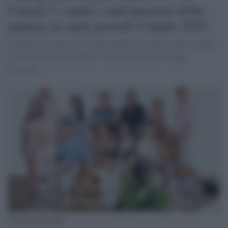
Canale 5: ospiti e anticipazioni della
puntata in onda giovedì 4 luglio 2024
Temptation Island, la seconda puntata in onda giovedì 4 luglio
in prima serata su Canale 5. Guida il racconto Filippo
Bisciglia.
Temptation Island