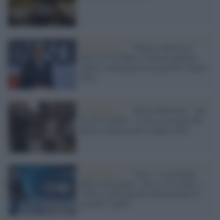
Programmi tv /
“Dritto e Rovescio”,
alle 21.25 su Rete 4 l'ultima puntata:
ospiti e anticipazioni di giovedì 4 luglio
2024
Programmi tv /
"Brick Mansions", alle
21.20 su Italia 1: il cast e la trama del
film in onda giovedì 4 luglio 2024
Programmi tv /
"Noos - L’avventura
della conoscenza", alle 21.25 su Rai 1:
ospiti e anticipazioni della puntata di
giovedì 4 luglio