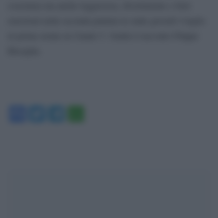
coscienza ma anche leggerezza, divertimento e forti
emozioni nella seconda puntata in onda giovedì 4 luglio
in prima serata su Canale 5. Guida il racconto Filippo
Bisciglia.
Facebook
Twitter
Telegram
WhatsApp