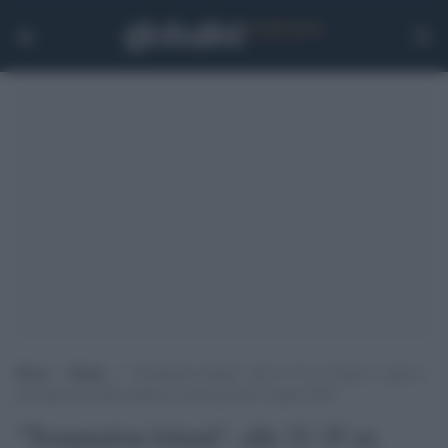
Home
>
Media
>
“Temptation Island”, alle 21.35 su Canale 5: ospiti e
anticipazioni della puntata in onda giovedì 4 luglio 2024
"Temptation Island", alle 21.35 su