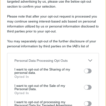
targeted advertising by us, please use the below opt-out
section to confirm your selection.
Vangelo /
La vita si intreccia con le paure come il giorno
succede alla notte
Please note that after your opt-out request is processed you
may continue seeing interest-based ads based on personal
information utilized by us or personal information disclosed to
third parties prior to your opt-out.
La scoperta /
Oplontis, le vittime dell’eruzione del Vesuvio
You may separately opt-out of the further disclosure of your
furono più numerose del previsto
personal information by third parties on the IAB’s list of
downstream participants.
Personal Data Processing Opt Outs
This information may also be disclosed by us to third parties
Il medagliere /
Europei di nuoto: Pellecani guida una super
on the IAB’s List of Downstream Participants that may further
I want to opt-out of the Sharing of my
Italia
disclose it to other third parties.
personal data.
Opted In
Please note that this website/app uses one or more Google
services and may gather and store information including but
I want to opt-out of the Sale of my
Personal Data.
not limited to your visit or usage behaviour. You may click to
Opted In
grant or deny consent to Google and its third-party tags to
use your data for below specified purposes in below Google
I want to opt-out of processing my
consent section.
Personal Data for Targeted Advertising.