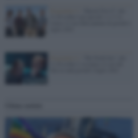
Programmi tv /
“Hawaii Five-0”, alle
21.20 su Rai 4 gli episodi 3, 4, 5: la
trama e il cast delle puntate di giovedì 4
luglio 2024
Programmi tv /
“The North Sea”, alle
21.20 su Rai 2: la trama e il cast del
film in onda giovedì 4 luglio 2024
Ultime notizie