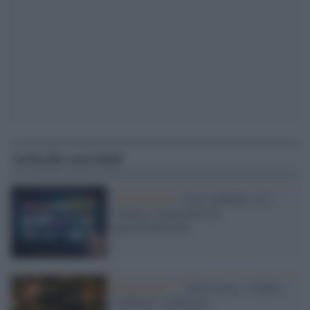
Articoli correlati
Informazione /
Con l’autunno, in tv
tornano i programmi di
approfondimento
Programmi tv /
Televisione: a Natale
cambiano i palinsesti