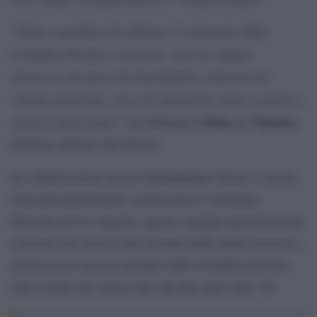
Siamo orgogliosi di celebrare il centenario della
“
Columbia Pictures a Locarno: sarà un viaggio
attraverso un’epoca di straordinaria creatività nel
cinema americano, ricca di capolavori, nuove scoperte e
classici senza tempo
Giona A. Nazzaro
“, ha dichiarato
,
direttore artistico del festival.
In collaborazione con la Cinémathèque Suisse e con un
tema precedentemente svelato presso l’Academy
Museum di Los Angeles, questo omaggio presenterà una
selezione dei classici più rinomati dello studio insieme a
alcuni tesori nascosti prodotti dalla Columbia Pictures
dall’avvento del sonoro fino alla fine degli anni ’50.