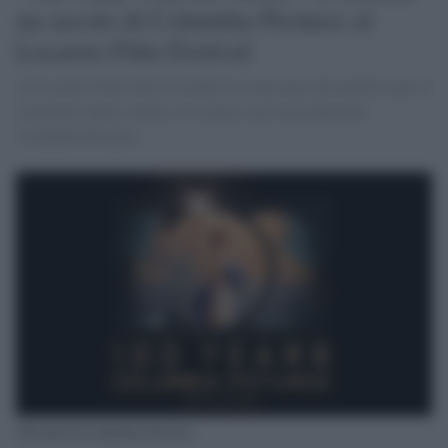
un secolo di Columbia Pictures al
Locarno Film Festival
Al Locarno Film festival andrà in scena una retrospettiva per il
centenario della celebre ed iconica casa di produzione
Columbia Pictures
100 anni di Columbia Pictures