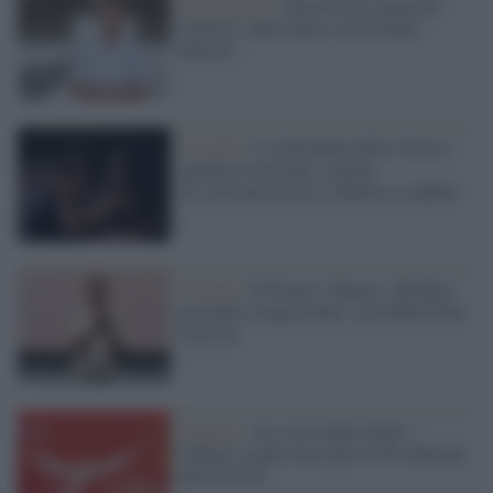
La kermesse /
Mostra del cinema di
Venezia: tanta Italia, torna Nanni
Moretti
L'evento /
La Settimana della Critica
guarda al presente: cinema
di resistenza tra IA, identità e conflitti
Cinema /
Il Premio "Futura - Rendere
possibile l'impossibile" al Giffoni Film
Festival
Cinema /
«Le cose impossibili»:
Giffoni sceglie Icaro per la 56ª edizione
del Festival