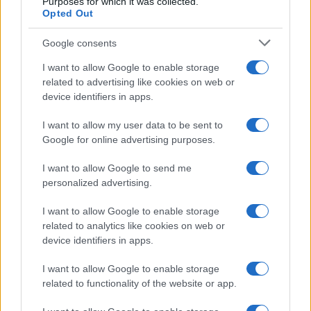
Purposes for which it was collected.
Opted Out
Syndication
Culture
Google consents
Salute
Globalist
I want to allow Google to enable storage
related to advertising like cookies on web or
Megachip
Globalscience
device identifiers in apps.
GiULia
Globalsport
I want to allow my user data to be sent to
Google for online advertising purposes.
Prima Pagina
I want to allow Google to send me
personalized advertising.
Giornale dello
Chi siamo
I want to allow Google to enable storage
Spettacolo
related to analytics like cookies on web or
Contributors
device identifiers in apps.
Wondernet
Facebook
I want to allow Google to enable storage
Giuliana Sgrena
related to functionality of the website or app.
Twitter