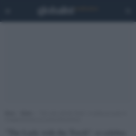
Home
>
Media
>
“The Lady with the Torch”: si celebra un secolo di
Columbia Pictures al Locarno Film Festival
"The Lady with the Torch": si celebra