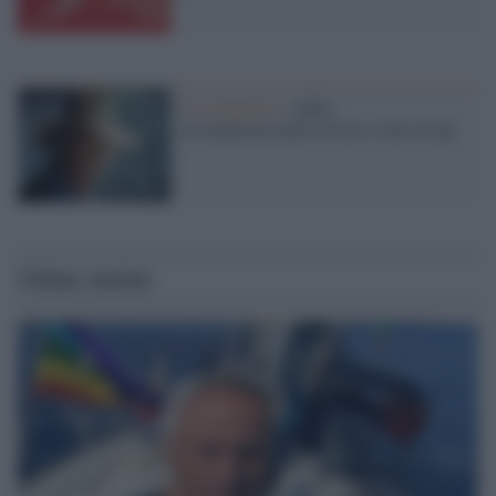
la scomparsa /
Addio
all'indimenticabile Dottor Alan Grant
Ultime notizie