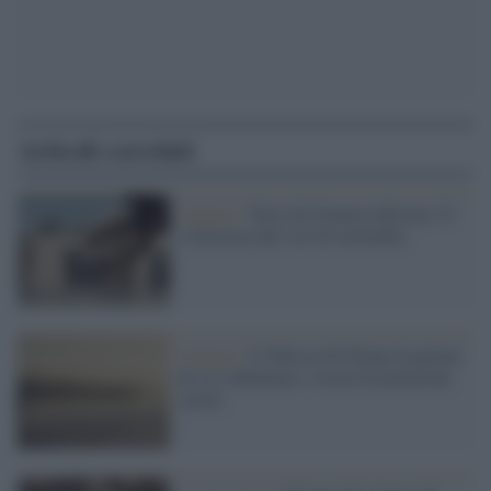
Articoli correlati
Cinema /
Terre di Cinema edizione 15:
a Siracusa dal 2 al 20 settembre
Cinema /
L’Odissea di Nolan fa parlare
di sé e infiamma i social di polemiche
sterili