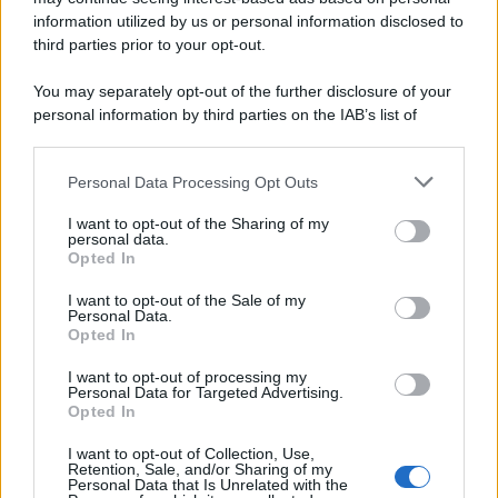
information utilized by us or personal information disclosed to
third parties prior to your opt-out.
Il centenario /
A L'Aquila arriva la mostra "Tito, 100 anni
You may separately opt-out of the further disclosure of your
attraverso la forma"
personal information by third parties on the IAB’s list of
downstream participants.
Personal Data Processing Opt Outs
This information may also be disclosed by us to third parties
Il medagliere /
Europei di nuoto: Pellecani guida una super
on the IAB’s List of Downstream Participants that may further
I want to opt-out of the Sharing of my
Italia
disclose it to other third parties.
personal data.
Opted In
Please note that this website/app uses one or more Google
services and may gather and store information including but
I want to opt-out of the Sale of my
Personal Data.
not limited to your visit or usage behaviour. You may click to
Opted In
grant or deny consent to Google and its third-party tags to
use your data for below specified purposes in below Google
I want to opt-out of processing my
consent section.
Personal Data for Targeted Advertising.
Opted In
I want to opt-out of Collection, Use,
Retention, Sale, and/or Sharing of my
Personal Data that Is Unrelated with the