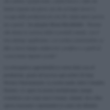
che celebra i grandi nomi, i premi Oscar e i film che
hanno segnato un’epoca, ma che al tempo stesso si
occupa delle produzioni di serie B e degli autori ancora
da scoprire
Pensate
“, ha spiegato Ehsan Khoshbakht. “
alle donne in carriera della screwball comedy, con il
loro dialogo rapidissimo, o ai cowboy esistenzialisti, ai
film a basso budget antifascisti e profetici e a quelli di
sconcertante impatto sociale
“.
La retrospettiva approfondirà la storia della casa di
produzione, grazie all’accesso agli archivi di Sony
Pictures Entertainment, la società madre della Columbia
Pictures. Le opere in mostra includeranno stampe
d’archivio così come nuovi restauri, ridando vita a film
spesso trascurati e riportandoli al centro del dibattito