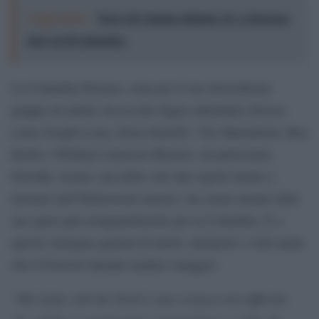
Leggi anche:
Terre di Cinema edizione 15: a Siracusa
dal 2 al 20 settembre
La Columbia Pictures, nota per il suo diversificato
gruppo di talenti, ha accolto figure altrettanto diverse
come Joseph Losey, Boris Karloff, i Tre Marmittoni, Ben
Hecht e William Cameron Menzies. In particolare,
Dorothy Arzner, una delle sole due registe donne a
lavorare nell’Hollywood classico, ha creato alcune delle
sue opere più avanguardistiche per la Columbia. È a
questa variegata gamma di artisti, interpreti e volti amati
che il Festival intende rendere omaggio.
The Lady with the Torch è una cronaca non ufficiale
“