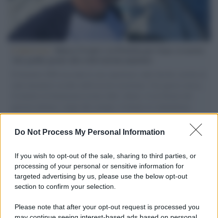
L'intervista /
Marco Croatti e la Flottilla per Gaza: le nostre
vele gonfie grazie alla sollevazione popolare
Il Senatore M5S racconta la sua esperienza sulle barche cariche di
aiuti umanitari assalite dall'esercito israeliano. Una guerra atroce,
il tentativo di disumanizzazione delle vittime, il servilismo del
governo italiano e degli altri europei, il ritorno al colonialismo.
L'importanza dei movimenti.
Do Not Process My Personal Information
Il caso /
Trump ha quasi esaurito l'arsenale Usa, ma il
tycoon smentisce
If you wish to opt-out of the sale, sharing to third parties, or
processing of your personal or sensitive information for
targeted advertising by us, please use the below opt-out
section to confirm your selection.
Chiesa /
Papa Leone XIV denuncia le violenze in Ucraina e
Russia e chiede il rispetto del diritto umanitario e della
Please note that after your opt-out request is processed you
diplomazia
may continue seeing interest-based ads based on personal