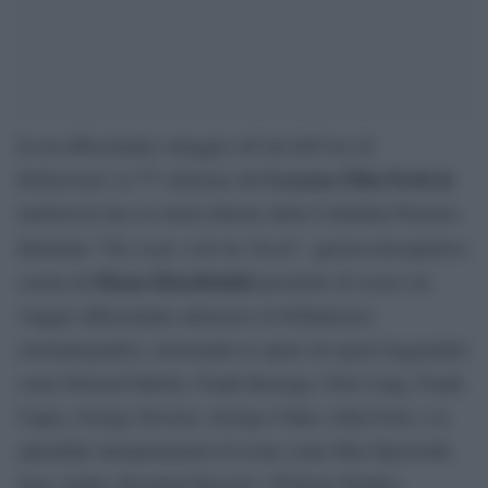
In un affascinante omaggio all’età dell’oro di
Locarno Film Festival
Hollywood, la 77ª edizione del
metterà in luce la storia illustre della Columbia Pictures.
The Lady with the Torch
Intitolata “
“, questa retrospettiva
Ehsan Khoshbakht
curata da
promette di essere un
viaggio affascinante attraverso la brillantezza
cinematografica, mostrando le opere di registi leggendari
come Howard Hawks, Frank Borzage, Fritz Lang, Frank
Capra, George Stevens, George Cukor, John Ford, e le
splendide interpretazioni di icone come Rita Hayworth,
Jean Arthur, Rosalind Russell e William Holden.