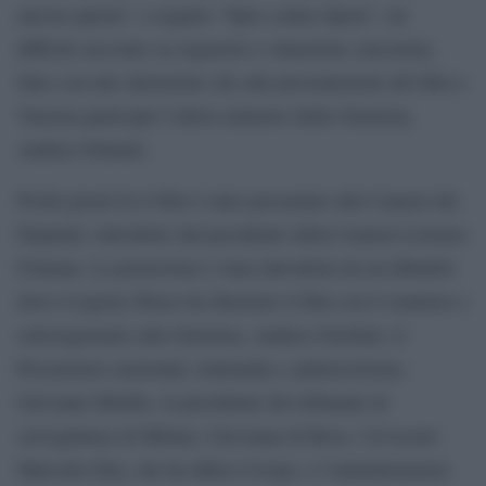
ancora aperta”; a seguire “Spes contra Spem”, un
difficile racconto su ergastolo e situazione carceraria,
fatto con tale attenzione che alla presentazione del film a
Venezia partecipò l’allora ministro della Giustizia,
Andrea Orlando.
Pochi giorni fa il film è stato presentato alla Camera dei
Deputati, introdotto dal presidente della Camera Lorenzo
Fontana. La proiezione è stata introdotta da un dibattito
dove il regista Telese ha illustrato il film con il senatore e
sottosegretario alla Giustizia, Andrea Ostellari, il
Procuratore nazionale Antimafia e antiterrorismo,
Giovanni Melillo, la presidente del tribunale di
sorveglianza di Milano, Giovanna di Rosa, l’avvocato
Marcello Elia, che ha difeso Crespi, e l’amministratore