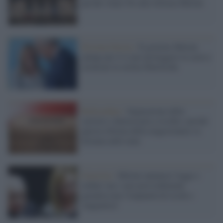
perché votare No alla riforma Meloni
Estrema Destra /
Il governo Meloni
spinge per il sì per proteggere la casta e
cavalcare la stretta liberticida
Referendum /
Separazione delle
carriere e democrazia a rischio: perché
questa riforma della magistratura va
fermata nelle urne
Giustizia /
Meloni annuncia 'legge e
ordine' ma i suoi provvedimenti
garantiscono l'impunità di ricchi e
'tangentisti'