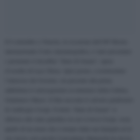
Il 6 settembre a Venezia, in occasione dell’80ª Mostra
internazionale d’arte cinematografica, è stato presentato
e proiettato il docufilm “Stato di Grazia”, opera
d’esordio di Luca Telese. Quel giorno, a testimoniare
l’interesse del Governo, era presente alla prima
addirittura il sottosegretario al ministero della Cultura,
Gianmarco Mazzi. Il film racconta il calvario giudiziario
di Ambrogio Crespi. Il titolo “Stato di Grazia” si
riferisce allo stato giuridico in cui si trova Crespi, ossia
quello di un uomo che è tornato dalla sua famiglia ed al
suo lavoro solo perché il presidente Mattarella ha deciso