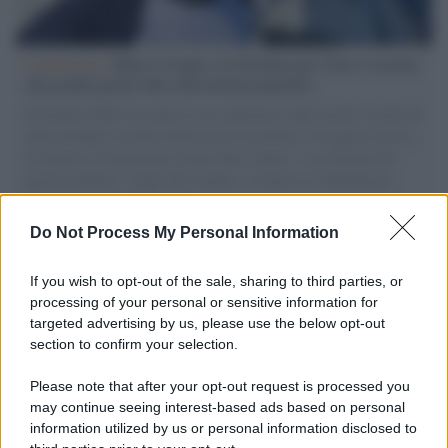
L'intervista /
Marco Croatti e la Flottilla per Gaza: le nostre
vele gonfie grazie alla sollevazione popolare
Il Senatore M5S racconta la sua esperienza sulle barche cariche di
aiuti umanitari assalite dall'esercito israeliano. Una guerra atroce,
il tentativo di disumanizzazione delle vittime, il servilismo del
governo italiano e degli altri europei, il ritorno al colonialismo.
L'importanza dei movimenti.
Do Not Process My Personal Information
Il lutto /
Addio a Francesco Guccini, il poeta della canzone
d’autore italiana
If you wish to opt-out of the sale, sharing to third parties, or
processing of your personal or sensitive information for
targeted advertising by us, please use the below opt-out
section to confirm your selection.
L'anniversario /
90 anni di Yves Saint Laurent, tra moda e
scandali
Please note that after your opt-out request is processed you
may continue seeing interest-based ads based on personal
information utilized by us or personal information disclosed to