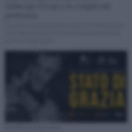
Ambrogio Crespi e le complessità
giudiziarie
Luca Telese esplora la controversa storia di Ambrogio Crespi
nel docufilm presentato alla Camera ma la sua trasmissione
televisiva rimane incerta.
Il docufilm su Ambrogio Crespi