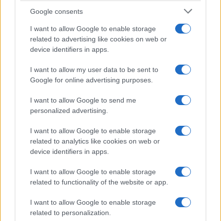
Syndication
Culture
Google consents
Salute
Globalist
I want to allow Google to enable storage
related to advertising like cookies on web or
Megachip
Globalscience
device identifiers in apps.
GiULia
Globalsport
I want to allow my user data to be sent to
Google for online advertising purposes.
Prima Pagina
I want to allow Google to send me
personalized advertising.
Giornale dello
Chi siamo
I want to allow Google to enable storage
Spettacolo
related to analytics like cookies on web or
Contributors
device identifiers in apps.
Wondernet
Facebook
I want to allow Google to enable storage
Giuliana Sgrena
related to functionality of the website or app.
Twitter
I want to allow Google to enable storage
Google News
related to personalization.