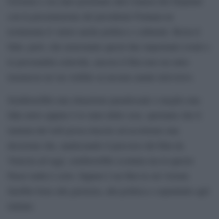
Governo e sia stato proiettato alla Camera dei Deputati
con la presentazione del presidente Fontana ne
testimonia il valore anche politico e culturale. Resta il
fatto, però, che nonostante questi due importanti eventi e
le personalità coinvolte, ancora il film non sia stato
trasmesso né sia visibile su nessun canale televisivo.
Sembrerebbe una situazione paradossale o meglio una
fake news eppure è lo stato delle cose, speriamo che il
tamtam del web possa riuscire ad accelerare una
decisione che, analizzando il percorso del film da
Venezia ad oggi, sembrerebbe scontata ma in questo
Paese nulla è certo. Eppure è un film la cui visione
farebbe bene alla giustizia, alla politica e soprattutto agli
italiani.