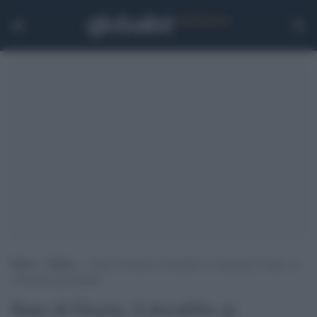
Home
>
Media
>
Stato di Grazia: il docufilm su Ambrogio Crespi e le
complessità giudiziarie
Stato di Grazia: il docufilm su