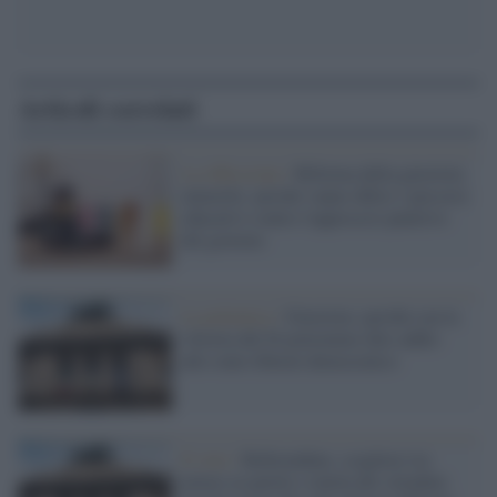
Articoli correlati
La riflessione /
Riforma della giustizia
minorile: perché vanno difesi i percorsi
educativi contro l'approccio punitivo
del governo
La polemica /
Giustizia: perché con la
vittoria del Sì potremmo dire addio
allo stato liberal-democratico
Il voto /
Referendum, scegliere tra
potere ai partiti o tutela dei cittadini: