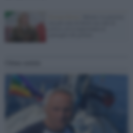
Estrema Destra /
Meloni e la giustizia:
non più stato di diritto ma stato di
polizia con la magistratura al
guinzaglio del governo
Ultime notizie