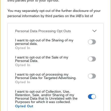
third parties prior to your opt-out.
Perché i centri di intrattenimento per famiglie investono in
You may separately opt-out of the further disclosure of your
attrazioni ad alta tecnologia
personal information by third parties on the IAB’s list of
downstream participants.
Personal Data Processing Opt Outs
This information may also be disclosed by us to third parties
Il conflitto /
La mafia russa e l'arma del caos
on the IAB’s List of Downstream Participants that may further
I want to opt-out of the Sharing of my
disclose it to other third parties.
personal data.
Opted In
Please note that this website/app uses one or more Google
services and may gather and store information including but
I want to opt-out of the Sale of my
Personal Data.
not limited to your visit or usage behaviour. You may click to
Opted In
grant or deny consent to Google and its third-party tags to
use your data for below specified purposes in below Google
I want to opt-out of processing my
consent section.
Personal Data for Targeted Advertising.
Opted In
I want to opt-out of Collection, Use,
Retention, Sale, and/or Sharing of my
Personal Data that Is Unrelated with the
Purposes for which it was collected.
Opted Out