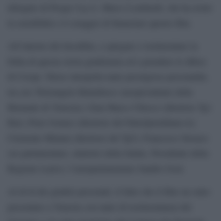
delegato di Proger S.p.A. Marco Lombardi, che ha avuto
la sensibilità e il coraggio di finanziare questo film.
All’interno del docufilm, a spiegare e testimoniare la
follia di questa storia giudiziaria ed a prendere le difese
di Crespi, Telese interpella tante prestigiose personalità,
tra cui: Pietrangelo Buttafuoco (neopresidente della
Biennale di Venezia); Gian Marco Chiocci (direttore Tg1
Rai); Peter Gomez (direttore del FattoQuotidiano.it);
Clemente Mimun (direttore del Tg5); Francesco Storace
(ex parlamentare, ministro della Salute, Presidente della
Regione Lazio); l’europarlamentare Sandro Gozi.
Al di là dei giudizi personali, il fatto che il film sia stato
presentato a Venezia con tanto di testimonianza del