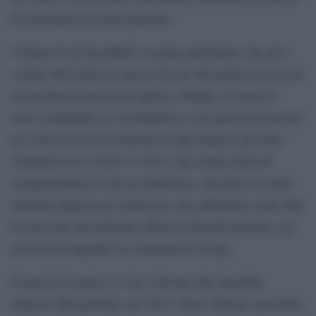
di concedere la Grazia parziale.
Vittima di un’incredibile vicenda giudiziaria, che gli è
costata 306 giorni di carcere di cui 106 giorni nel carcere
di massima sicurezza di Opera a Milano, il regista è
stato condannato in via definitiva a sei anni di reclusione
per concorso in associazione di tipo mafioso per fatti
commessi tra il 2010 e il 2012, una strana storia di
compravendita di voti tra malavitosi, che però era stata
ritrattata dagli stessi malavitosi, che addirittura sono stati
riconosciuti dal tribunale affetti di disturbi psichici, ma
ciò non ha impedito la condanna di Crespi.
Crespi fa il regista e a lui si devono due docufilm
dedicati alla giustizia: nel 2014 “Enzo Tortora: una ferita