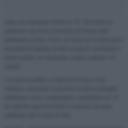
Dopo aver rinominato Twitter in “X”, Elon Musk ha
annunciato una nuova rivoluzione all’interno della
piattaforma sociale: a breve, gli utenti non avranno più la
possibilità di impedire ad altri account di visualizzare il
proprio profilo, di commentare i propri contenuti o di
seguirli.
Con questa modifica, la funzione di blocco verrà
eliminata, nonostante sia presente su tutte le principali
piattaforme social. L’imprenditore e proprietario di “X”
ha condiviso questa decisione in risposta a un tweet
pubblicato sull’account di Tesla.