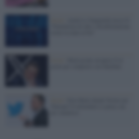
Social /
Anche La Vanguardia lascia X:
"Piattaforma di odio e disinformazione
ormai in mano ai bot"
Social /
Musk pronto ad aprire X al
porno per competere con OnlyFans
Social /
Elon Musk chiude Twitter per
l'Europa? Il miliardario ci pensa, ma
poi smentisce