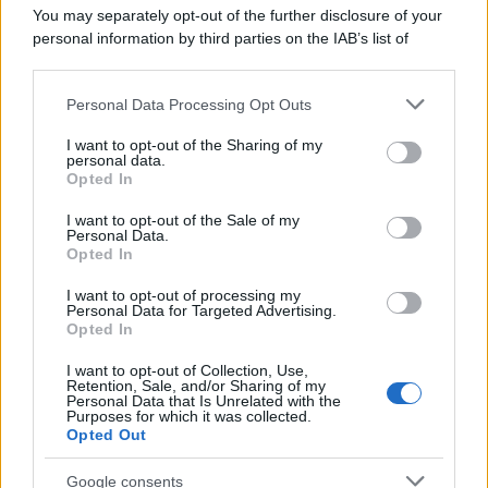
La scoperta /
Oplontis, le vittime dell’eruzione del Vesuvio
You may separately opt-out of the further disclosure of your
furono più numerose del previsto
personal information by third parties on the IAB’s list of
downstream participants.
Personal Data Processing Opt Outs
This information may also be disclosed by us to third parties
Il medagliere /
Europei di nuoto: Pellecani guida una super
on the IAB’s List of Downstream Participants that may further
I want to opt-out of the Sharing of my
Italia
disclose it to other third parties.
personal data.
Opted In
Please note that this website/app uses one or more Google
services and may gather and store information including but
I want to opt-out of the Sale of my
Personal Data.
not limited to your visit or usage behaviour. You may click to
Opted In
grant or deny consent to Google and its third-party tags to
use your data for below specified purposes in below Google
I want to opt-out of processing my
consent section.
Personal Data for Targeted Advertising.
Opted In
I want to opt-out of Collection, Use,
Retention, Sale, and/or Sharing of my
Personal Data that Is Unrelated with the
Purposes for which it was collected.
Opted Out
Syndication
Culture
Google consents