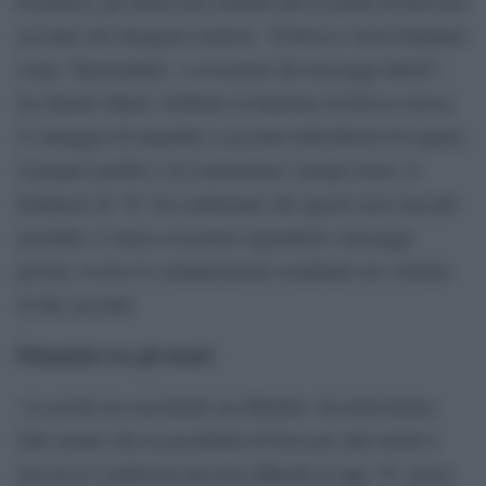
In pratica, gli utenti non saranno più in grado di bloccare
account che ritengono molesti. “Il blocco verrà eliminato
come ‘funzionalità’, a eccezione dei messaggi diretti”,
ha chiarito Musk. Sebbene la funzione di blocco avesse
il vantaggio di impedire a account indesiderati di seguire
il proprio profilo e di commentare i propri tweet, il
fondatore di “X” ha confermato che questo non sarà più
possibile. L’unica eccezione riguarderà i messaggi
privati, ovvero le comunicazioni scambiate tra i titolari
di due account.
Polemiche tra gli utenti
La novità sta suscitando un dibattito. In molti hanno
fatto notare che la possibilità di bloccare altri utenti è
una tra le condizioni previste affinché la app “X” possa