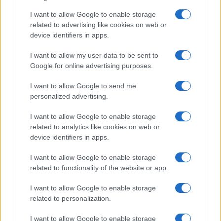
Salute
Globalist
I want to allow Google to enable storage
related to advertising like cookies on web or
Megachip
Globalscience
device identifiers in apps.
GiULia
Globalsport
I want to allow my user data to be sent to
Google for online advertising purposes.
Prima Pagina
I want to allow Google to send me
personalized advertising.
Giornale dello
Chi siamo
I want to allow Google to enable storage
Spettacolo
related to analytics like cookies on web or
Contributors
device identifiers in apps.
Wondernet
Facebook
I want to allow Google to enable storage
Giuliana Sgrena
related to functionality of the website or app.
Twitter
I want to allow Google to enable storage
Google News
related to personalization.
Mastodon
I want to allow Google to enable storage