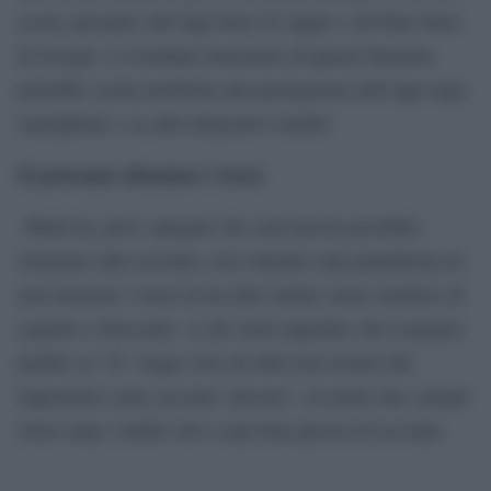
essere presente sull’App Store di Apple e sul Play Store
di Google. L’eventuale rimozione di questa funzione
potrebbe creare problemi alla permanenza dell’app sugli
smartphone e su altri dispositivi mobili.
Si potranno silenziare i tweet
Musk ha, però, spiegato che sarà ancora possibile
silenziare altri account, cioè chiedere alla piattaforma di
non mostrare i tweet di un altro utente senza smettere di
seguirlo o bloccarlo. A chi vorrà impedire che il proprio
profilo su “X” venga visto da altri non resterà che
impostarlo come account “privato”, in modo che i propri
tweet siano visibili solo a una lista precisa di account.