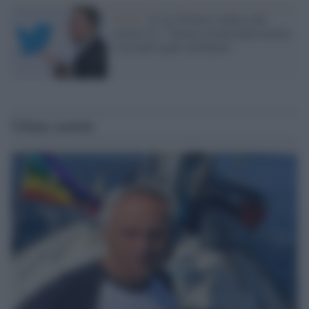
Social /
X (ex Twitter) replica alle
accuse Ue: "Stiamo rimuovendo notizie
e account legati ad Hamas"
Ultime notizie