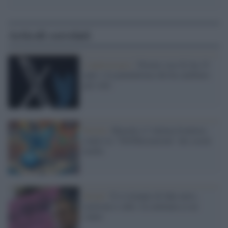
Articoli correlati
L'anniversario /
Twitter (ora X) ha 19
anni: é la piattaforma che ha cambiato
più volti
Novità /
Bluesky è l’ultima frontiera
contro la "TikTokizzazione" dei social
media
Social /
X si riempie di fake news,
razzismo e odio: in centinaia se ne
vanno