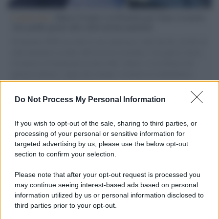
L'intervista /
Marco Croatti e la Flottilla per Gaza: le nostre
vele gonfie grazie alla sollevazione popolare
Il Senatore M5S racconta la sua esperienza sulle barche cariche di
aiuti umanitari assalite dall'esercito israeliano. Una guerra atroce,
il tentativo di disumanizzazione delle vittime, il servilismo del
governo italiano e degli altri europei, il ritorno al colonialismo.
L'importanza dei movimenti.
Do Not Process My Personal Information
Tel Aviv /
La “vittoria totale” di Israele significa una guerra
senza fine
If you wish to opt-out of the sale, sharing to third parties, or
processing of your personal or sensitive information for
targeted advertising by us, please use the below opt-out
section to confirm your selection.
Vangelo /
La vita si intreccia con le paure come il giorno
succede alla notte
Please note that after your opt-out request is processed you
may continue seeing interest-based ads based on personal
information utilized by us or personal information disclosed to
third parties prior to your opt-out.