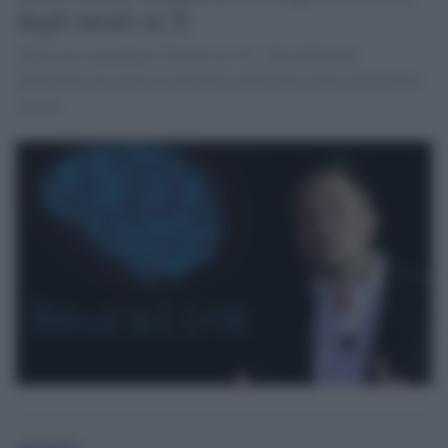
degli utenti su X
Dopo aver rinominato Twitter in "X", Elon Musk ha
annunciato una nuova rivoluzione all'interno della piattaforma
sociale
globalist