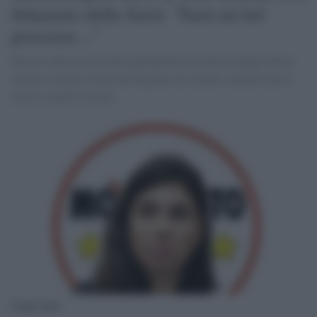
fidanzato della Sarti: "Sarà un bel
processo..."
Dopo le dimissioni della parlamentare grillina Filippo Roma
incontra Andrea Tibusche Bogdan che allude a filmini hard e
lancia segnali di fumo
Giulia Sarti