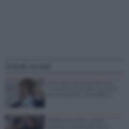
Articoli correlati
Sileri replica alle accuse delle Iene:
"La mia attività da medico in privato
non incompatibile con il pubblico"
Manifestazione M5s: i grillini
insultano e cacciano dalla piazza