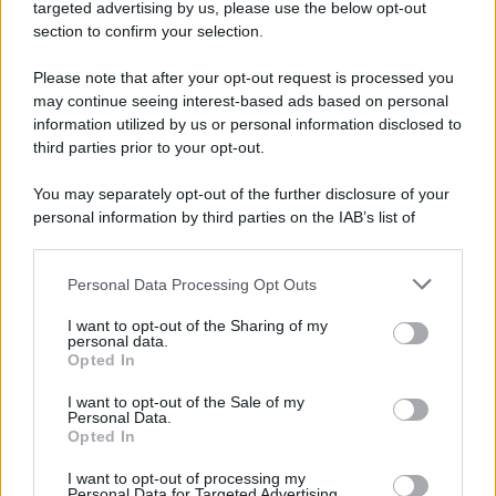
targeted advertising by us, please use the below opt-out
section to confirm your selection.
L'anniversario /
90 anni di Yves Saint Laurent, tra moda e
scandali
Please note that after your opt-out request is processed you
may continue seeing interest-based ads based on personal
information utilized by us or personal information disclosed to
third parties prior to your opt-out.
Perché i centri di intrattenimento per famiglie investono in
You may separately opt-out of the further disclosure of your
attrazioni ad alta tecnologia
personal information by third parties on the IAB’s list of
downstream participants.
Personal Data Processing Opt Outs
This information may also be disclosed by us to third parties
Il conflitto /
La mafia russa e l'arma del caos
on the IAB’s List of Downstream Participants that may further
I want to opt-out of the Sharing of my
disclose it to other third parties.
personal data.
Opted In
Please note that this website/app uses one or more Google
services and may gather and store information including but
I want to opt-out of the Sale of my
Personal Data.
not limited to your visit or usage behaviour. You may click to
Opted In
grant or deny consent to Google and its third-party tags to
use your data for below specified purposes in below Google
I want to opt-out of processing my
consent section.
Personal Data for Targeted Advertising.