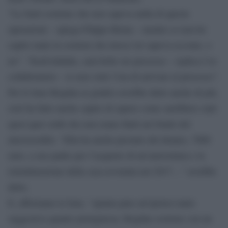
“La Sarti sostiene che non sapeva nulla di queste
operazioni – spiega Filippo Roma – mentre se non ho
capito male tu sostieni che invece lei sapeva eccome, o
no”. “Eeeh hehehe, sarà bello sto processo – replica l’ex
collaboratore – io non vedo l’ora di arrivare al processo”.
Per le Iene Bogdan ai giudici avrebbe detto anche di più,
cioè ha fatto anche capire di sapere come sarebbero stati
spesi quei soldi che non erano finiti nel fondo del
microcredito. “Ella ha anche prestato del denaro, 7000
euro, a suo padre per l’acquisto di un’autovettura e la
ristrutturazione della casa avvenuta nel 2017…” avrebbe
detto.
E, affermano le Iene, “spunta pure un’ipotesi tanto
suggestiva quanto pruriginosa: Bogdan sostiene con un