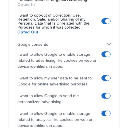
Opted In
I want to opt-out of Collection, Use,
Retention, Sale, and/or Sharing of my
Personal Data that Is Unrelated with the
Purposes for which it was collected.
Opted Out
Syndication
Culture
Google consents
Salute
Globalist
I want to allow Google to enable storage
related to advertising like cookies on web or
Megachip
Globalscience
device identifiers in apps.
GiULia
Globalsport
I want to allow my user data to be sent to
Google for online advertising purposes.
Prima Pagina
I want to allow Google to send me
personalized advertising.
Giornale dello
Chi siamo
I want to allow Google to enable storage
Spettacolo
related to analytics like cookies on web or
Contributors
device identifiers in apps.