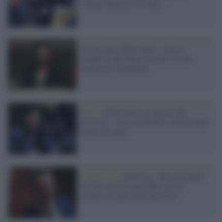
Filippo Roma de Le Iene
Il Gip gela Giulia Sarti: "poteva
sempre controllare il conto, la sua
denuncia è infondata"
M5s /
Giulia Sarti si attacca alla
poltrona: "non mi dimetto, non ho fatto
niente di male"
L'intervista /
Battista: "Ho raccontato
le false restituzioni M5s per far
crollare il muro dell'ipocrisia"