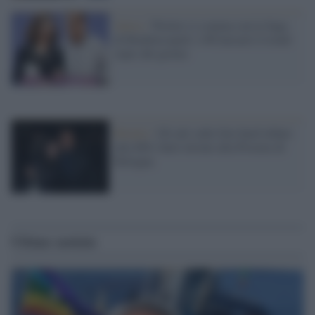
Satira /
Twitter si scatena con la Saga
di Rimborsopoli: è #Cinesarti il trend
topic del giorno
Rimini /
Gli atti sulle foto hard rubate
alla M5s Sarti inviate alla Procura di
Bologna
Ultime notizie