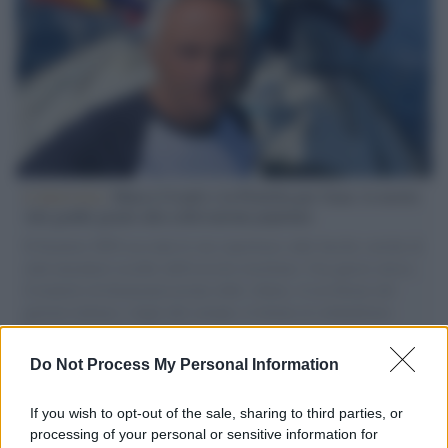
L'intervista /
Marco Croatti e la Flottilla per Gaza: le nostre
vele gonfie grazie alla sollevazione popolare
Il Senatore M5S racconta la sua esperienza sulle barche cariche di
aiuti umanitari assalite dall'esercito israeliano. Una guerra atroce,
il tentativo di disumanizzazione delle vittime, il servilismo del
governo italiano e degli altri europei, il ritorno al colonialismo.
L'importanza dei movimenti.
Do Not Process My Personal Information
Il lutto /
Addio a Francesco Guccini, il poeta della canzone
d’autore italiana
If you wish to opt-out of the sale, sharing to third parties, or
processing of your personal or sensitive information for