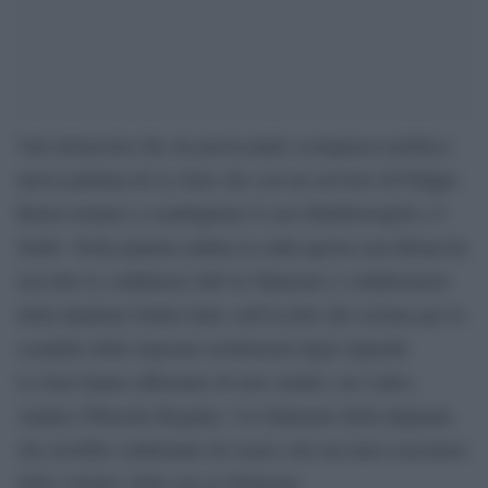
Una telenovela che sta provocando sconquasso politico:
nuova puntata de Le Iene che con un servizio di Filippo
Roma tornano a scandagliare il caso Rimborsopoli a 5
Stelle. Nella puntata andata in onda questa sera Roma ha
raccolto le confidenze dell’ex fidanzato e collaboratore
della deputata Giulia Sarti, nell’occhio del ciclone per lo
scandalo delle mancate restituzioni degli stipendi.
Le Iene hanno affermato di aver sentito, tra l’altro,
Andrea Tibusche Bogdan, l’ex fidanzato della deputata
che avrebbe confermato di essere solo un mero esecutore
delle volonta’ della sua ex fidanzata.