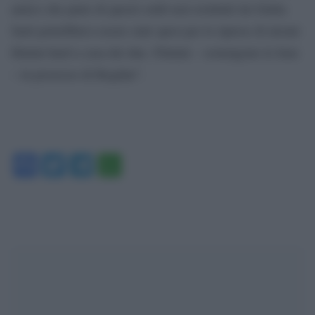
amico che parte di questi soldi non restituiti da Giulia
Sarti potrebbero essere stati spesi per le riprese di alcuni
filmini hard a casa dei due. Filmini – sostengono le Iene
– in possesso di Bogdan”.
Facebook
Twitter
Telegram
WhatsApp