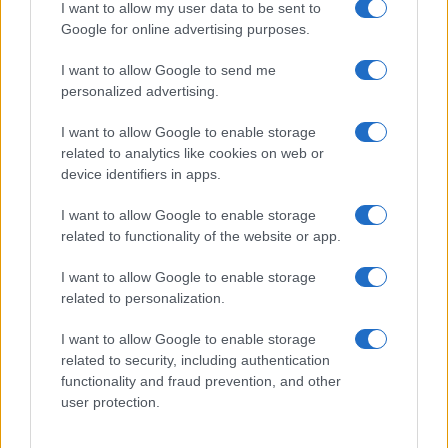
GiULia
Globalsport
I want to allow my user data to be sent to
Google for online advertising purposes.
Prima Pagina
I want to allow Google to send me
personalized advertising.
Giornale dello
Chi siamo
I want to allow Google to enable storage
Spettacolo
related to analytics like cookies on web or
Contributors
device identifiers in apps.
Wondernet
Facebook
I want to allow Google to enable storage
Giuliana Sgrena
related to functionality of the website or app.
Twitter
I want to allow Google to enable storage
Google News
related to personalization.
Mastodon
I want to allow Google to enable storage
related to security, including authentication
Cookie Policy
functionality and fraud prevention, and other
user protection.
Preferenze Privacy