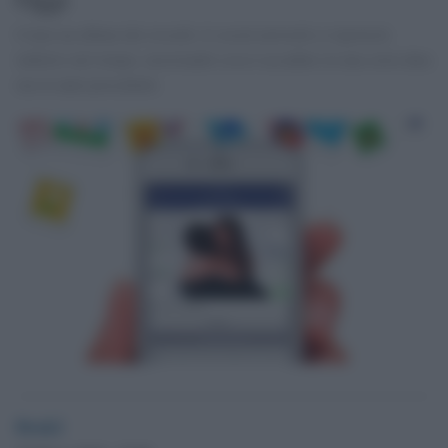
Come un album dei ricordi, il social network ci riporterà
indietro nel tempo, mostrando cosa è accaduto in una certa data
ma in anni precedenti.
Desk2