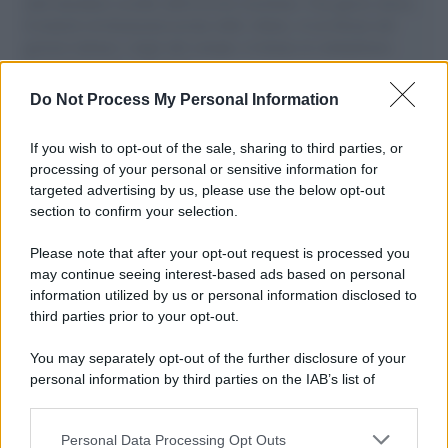
aiuti umanitari assalite dall'esercito israeliano. Una guerra atroce,
il tentativo di disumanizzazione delle vittime, il servilismo del
governo italiano e degli altri europei, il ritorno al colonialismo.
L'importanza dei movimenti.
Do Not Process My Personal Information
Imperialismo /
Petrolio e prepotenze di Trump: una società
legata a 'Donald' vuole perforare la Groenlandia senza
If you wish to opt-out of the sale, sharing to third parties, or
autorizzazione
processing of your personal or sensitive information for
targeted advertising by us, please use the below opt-out
section to confirm your selection.
L'attesa /
Un estate di calcio: tra Mondiali e Serie A
Please note that after your opt-out request is processed you
may continue seeing interest-based ads based on personal
information utilized by us or personal information disclosed to
third parties prior to your opt-out.
Musica /
Al maestro Francesco Guccini
You may separately opt-out of the further disclosure of your
personal information by third parties on the IAB’s list of
downstream participants.
Personal Data Processing Opt Outs
This information may also be disclosed by us to third parties