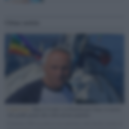
Ultime notizie
L'intervista /
Marco Croatti e la Flottilla per Gaza: le nostre
vele gonfie grazie alla sollevazione popolare
Il Senatore M5S racconta la sua esperienza sulle barche cariche di