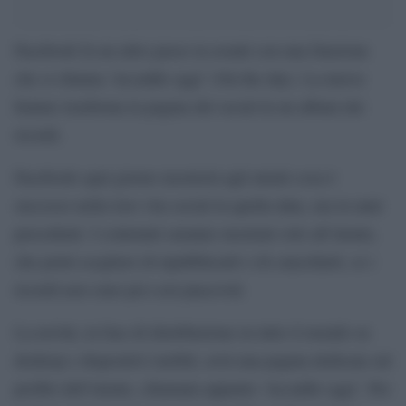
Facebook fa un altro passo in avanti con una funzione
che si chiama ‘Accadde oggi’ (On the day). La nuova
feature trasforma la pagina del social in un album dei
ricordi.
Facebook ogni giorno mostrerà agli utenti cosa è
successo nella loro vita social in quella data, ma in anni
precedenti. I contenuti saranno mostrati solo all’utente,
che potrà scegliere di ripubblicarli o di cancellarli, se i
ricordi non sono poi così piacevoli.
La novità, in fase di distribuzione in tutto il mondo su
desktop e dispositivi mobili, avrà una pagina dedicata sul
profilo dell’utente, chiamata appunto ‘Accadde oggi’. Per