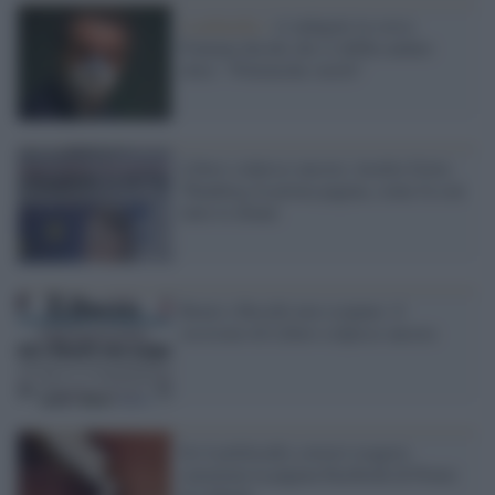
Lombardia /
A indagini in corso
Fontana decide che si debba andare
oltre: "Polemiche sterili"
Libero colpisce ancora: insulta Greta
Thunberg in prima pagina, come fa con
tutte le donne
Renzi e Boschi non scopano: il
sessismo di Libero colpisce ancora
Se il politically correct esagera:
censurata la pagina Facebook di Porno