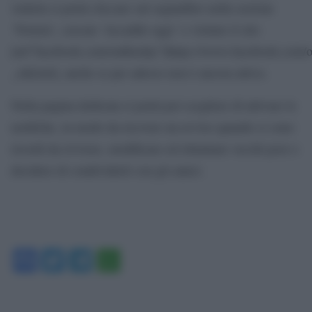
vederla si potrà cliccare sul segnalibro nella sezione
‘Notizie’, cercare ‘Accadde oggi’ o visitare il sito
[url”facebook.com/onthisday”]https://www.facebook.com/o
_rdr[/url], anche se per adesso non è ancora attiva.
Nella pagina dedicata si potrà poi scegliere di attivare le
notifiche, in modo da ricevere un avviso quando ci sono
ricordi da rivivere, modificare ed eliminare vecchi post o
decidere di condividerli con gli amici.
Facebook
Twitter
Telegram
WhatsApp