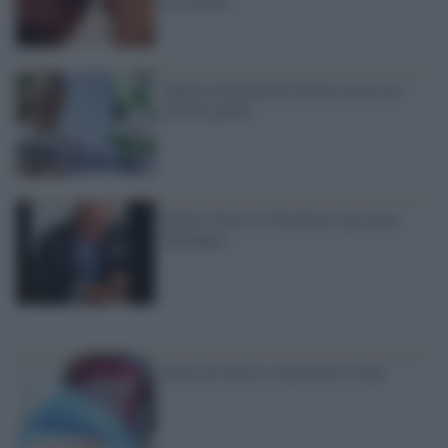
& Libertà
Pagina facebook di Salvini invasa da
foto di gattini
Monti sbarca su Facebook: gli piace
Modugno
Storia di Silvia e della Fiat al Sud