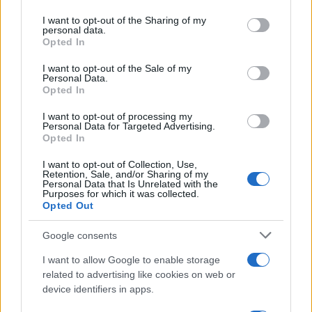
Il ricordo /
Quando Guccini raccontava le "Cronache
on the IAB’s List of Downstream Participants that may further
I want to opt-out of the Sharing of my
epafaniche": l'intervista all'artista che si definiva un
disclose it to other third parties.
personal data.
'narratore'
Opted In
Please note that this website/app uses one or more Google
services and may gather and store information including but
I want to opt-out of the Sale of my
Personal Data.
not limited to your visit or usage behaviour. You may click to
Opted In
grant or deny consent to Google and its third-party tags to
use your data for below specified purposes in below Google
I want to opt-out of processing my
consent section.
Personal Data for Targeted Advertising.
Opted In
I want to opt-out of Collection, Use,
Retention, Sale, and/or Sharing of my
Personal Data that Is Unrelated with the
Purposes for which it was collected.
Opted Out
Syndication
Culture
Google consents
Salute
Globalist
I want to allow Google to enable storage
related to advertising like cookies on web or
Megachip
Globalscience
device identifiers in apps.