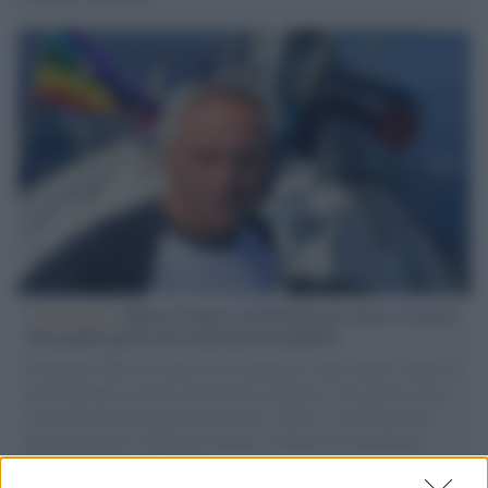
L'intervista /
Marco Croatti e la Flottilla per Gaza: le nostre
vele gonfie grazie alla sollevazione popolare
Il Senatore M5S racconta la sua esperienza sulle barche cariche di
aiuti umanitari assalite dall'esercito israeliano. Una guerra atroce,
il tentativo di disumanizzazione delle vittime, il servilismo del
governo italiano e degli altri europei, il ritorno al colonialismo.
L'importanza dei movimenti.