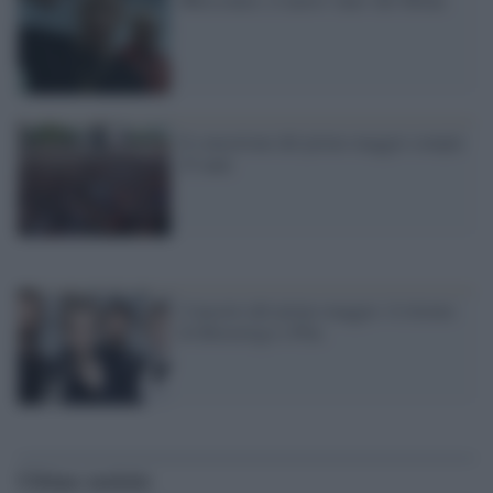
Il concertone del primo maggio compie
25 anni
Concerto del primo maggio: il ritorno
di Bluvertigo e Pfm
Ultime notizie