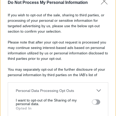
Do Not Process My Personal Information
Musica /
Al maestro Francesco Guccini
If you wish to opt-out of the sale, sharing to third parties, or
processing of your personal or sensitive information for
targeted advertising by us, please use the below opt-out
section to confirm your selection.
Il ricordo /
Quando Guccini raccontava le "Cronache
epafaniche": l'intervista all'artista che si definiva un
Please note that after your opt-out request is processed you
'narratore'
may continue seeing interest-based ads based on personal
information utilized by us or personal information disclosed to
third parties prior to your opt-out.
Lo studio /
Disinformazione russa e destra: anche la
You may separately opt-out of the further disclosure of your
macchina propagandistica di Putin dietro la crisi di Ceuta
personal information by third parties on the IAB’s list of
downstream participants.
Personal Data Processing Opt Outs
This information may also be disclosed by us to third parties
Tendenze /
Sale il numero degli acquisti online in Europa e
on the IAB’s List of Downstream Participants that may further
I want to opt-out of the Sharing of my
aumentano le vendite di articoli second hand
disclose it to other third parties.
personal data.
Opted In
Please note that this website/app uses one or more Google