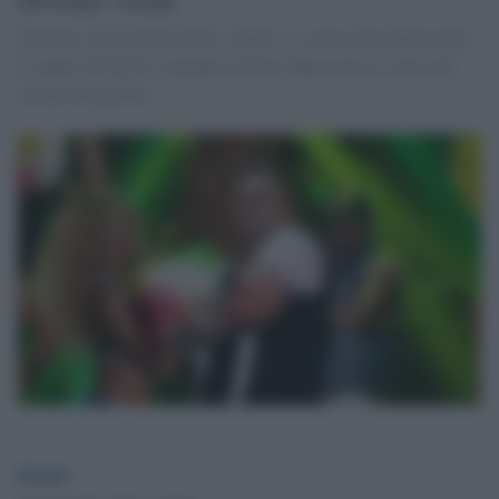
Durante il programma Tale e Quale, il comico ha impersonato
il rapper brianzolo cantando il brano Maracanà. Il video più
cercato del giorno
Desk3