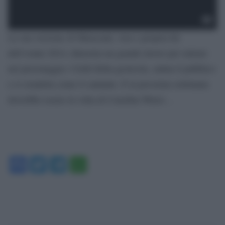
La sua versione di Maracanà, vera e propria hit
dell’estate 2014, dimostra un grande lavoro per entrare
nel personaggio: Cirilli Killa gesticola, saluta il pubblico
e si ciondola come il cantante. E la prossima settimana
dovrebbe essere la volta di Conchita Wurst…
Facebook
Twitter
Telegram
WhatsApp