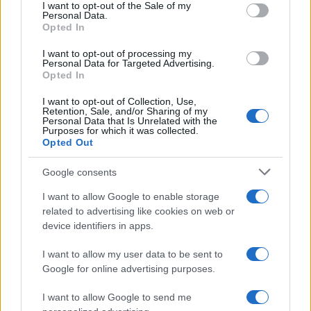
services and may gather and store information including but
I want to opt-out of the Sale of my
Personal Data.
not limited to your visit or usage behaviour. You may click to
Opted In
grant or deny consent to Google and its third-party tags to
use your data for below specified purposes in below Google
I want to opt-out of processing my
consent section.
Personal Data for Targeted Advertising.
Opted In
I want to opt-out of Collection, Use,
Retention, Sale, and/or Sharing of my
Personal Data that Is Unrelated with the
Purposes for which it was collected.
Opted Out
Syndication
Culture
Google consents
Salute
Globalist
I want to allow Google to enable storage
related to advertising like cookies on web or
Megachip
Globalscience
device identifiers in apps.
GiULia
Globalsport
I want to allow my user data to be sent to
Google for online advertising purposes.
Prima Pagina
I want to allow Google to send me