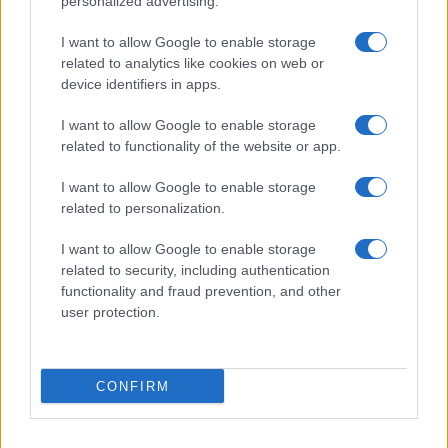
personalized advertising.
Giornale dello
Chi siamo
I want to allow Google to enable storage
Spettacolo
related to analytics like cookies on web or
Contributors
device identifiers in apps.
Wondernet
Facebook
I want to allow Google to enable storage
Giuliana Sgrena
related to functionality of the website or app.
Twitter
I want to allow Google to enable storage
Google News
related to personalization.
Mastodon
I want to allow Google to enable storage
related to security, including authentication
Cookie Policy
functionality and fraud prevention, and other
user protection.
Preferenze Privacy
CONFIRM
©2021 Globalist.it • All right reserved.