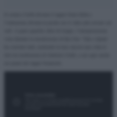
Il comico Cirilli diventa il rapper Emis Killa e
l’imitazione diventa in poche ore il video più cercato sul
web. A parte qualche chilo di troppo, l’interpretazione
vista durante la trasmissione di Rai Uno “Tale e Quale’
ha convinto tutti, mettendo in luce ancora una volta le
doti da trasformista di Gabriele Cirilli, a suo agio anche
nei panni del rapper brianzolo.