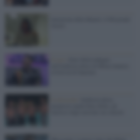
Imitazione della Minetti, il Pdl prende
d'aceto
Il caso /
Emis Killa indagato
nell'inchiesta ultras di Milan rinuncia
al festival di Sanremo
Il retroscena /
Inchiesta ultras,
perquisito anche Emis Killa: gli
interessi degli arrestati sui concerti
#Rossoneri, il nuovo 'inno' del Milan