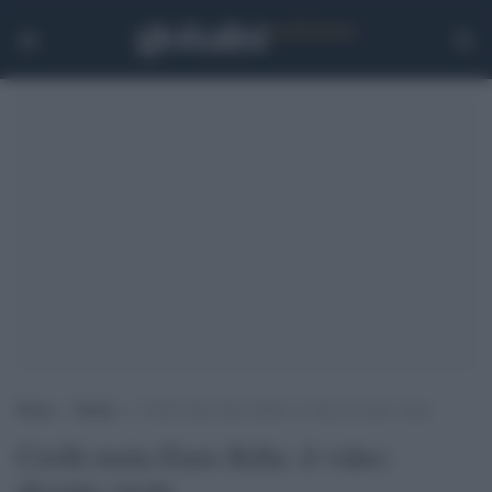
Home
>
Media
>
Cirilli imita Emis Killa: il video diventa virale
Cirilli imita Emis Killa: il video
diventa virale