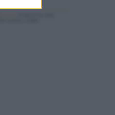
iversario /
90 anni di Yves Saint
nt, tra moda e scandali