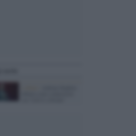
i anche
L'album /
Anthony Hopkins
debutta come compositore
con “Life Is a Dream”