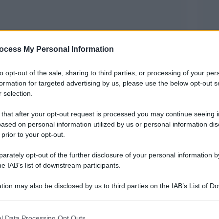
ocess My Personal Information
to opt-out of the sale, sharing to third parties, or processing of your per
formation for targeted advertising by us, please use the below opt-out s
ottoscritto un accordo che cambia la gestione
 selection.
ambiente nelle strutture ricettive. L’intesa
 that after your opt-out request is processed you may continue seeing i
ssociate a Federalberghi e punta a regolare
ased on personal information utilized by us or personal information dis
 prior to your opt-out.
 camere e spazi comuni, con modalità concordate
passato. Negli ultimi anni il tema è tornato più
rately opt-out of the further disclosure of your personal information by
he IAB’s list of downstream participants.
ammentario. Da una parte gli operatori turistici,
e adempimenti ripetuti, dall’altra i titolari dei
tion may also be disclosed by us to third parties on the IAB’s List of 
 that may further disclose it to other third parties.
ettiva anche per usi considerati minori.
 that this website/app uses one or more Google services and may gath
o lungo, come dichiarato apertamente dalle
l Data Processing Opt Outs