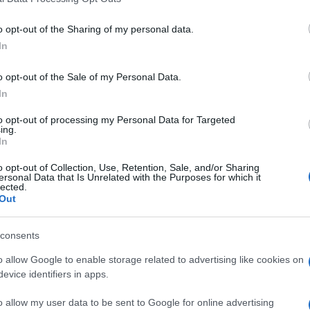
including but not limited to your visit or usage behaviour. You may click 
ti due piani senza scioglierli del tutto.
 to Google and its third-party tags to use your data for below specifi
o opt-out of the Sharing of my personal data.
ogle consent section.
In
lberghi sono previste condizioni economiche
ata per la regolarizzazione dell’uso della musica
o opt-out of the Sale of my Personal Data.
Ulti
In
egli spazi condivisi. La promessa è quella di
a che, in diverse occasioni, ha finito per pesare
to opt-out of processing my Personal Data for Targeted
ing.
. Per Soundreef, l’accordo viene presentato come
In
olo di entità di gestione indipendente attiva
o opt-out of Collection, Use, Retention, Sale, and/or Sharing
ersonal Data that Is Unrelated with the Purposes for which it
tilizzo delle opere musicali. Qui il punto resta
lected.
Out
ione degli autori senza appesantire ulteriormente
ottofondo. Il resto, numeri e cataloghi inclusi,
consents
L'int
o allow Google to enable storage related to advertising like cookies on
Gaza:
evice identifiers in apps.
solle
Il Se
al unico in tutta l’Irpinia che guarda al di là dei propri
o allow my user data to be sent to Google for online advertising