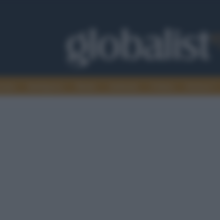
omia
Intelligence
Media
Ambiente
Cultura
Scienza