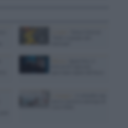
sco
L'evento /
Torna il festival
“Dallo sciamano allo
a
showman”
n
Musica /
Sponz Fest, il
festival di Capossela
i là
quest'anno riparte dal bosco
L'omaggio /
A settembre una
nuova e preziosa antologia di
Lucio Dalla
prati