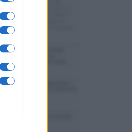
e cariche di aiuti umanitari assalite
sercito israeliano. Una guerra atroce, il
ivo di disumanizzazione delle vittime, il
ismo del governo italiano e degli altri
ei, il ritorno al colonialismo. L'importanza
ovimenti.
tina /
Il Board of Peace di Trump
na il primo contratto per un
mentale avamposto militare a Gaza
nto /
La Sila diventa un palcoscenico
rale: nasce “A Farla Amare Comincia Tu
ra Sila”
cordo /
Le radici di Francesco Guccini