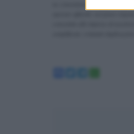
ne consentono la fruizione da par
operare affinché, nel pieno rispett
consentito alle imprese di assolve
semplificate, evitando duplicazion
Facebook
Twitter
Telegram
WhatsA