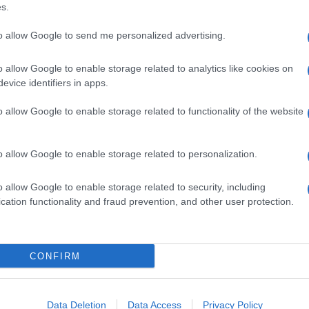
barch
s.
dall'e
tentat
to allow Google to send me personalized advertising.
servil
o di bilanciare interessi diversi, richiamando la
europ
o allow Google to enable storage related to analytics like cookies on
dei m
 sovrapposizioni burocratiche. L’intesa è
evice identifiers in apps.
anche uno strumento di rappresentanza interna. In
o allow Google to enable storage related to functionality of the website
Pales
re aveva chiesto soluzioni pratiche. Davide d’Atri,
asseg
rudi
L’accordo nasce da un dialogo costruttivo con gli
o allow Google to enable storage related to personalization.
n passo concreto per rafforzare la tutela degli
o allow Google to enable storage related to security, including
L'eve
rmità delle imprese ricettive alle disposizioni di
cation functionality and fraud prevention, and other user protection.
natu
– Ope
L’intesa, che
rale di Federalberghi, commenta: “
CONFIRM
Il ri
o oltre tre anni, realizza il giusto equilibrio
opere e quelli delle imprese turistico rice
ttive che
Data Deletion
Data Access
Privacy Policy