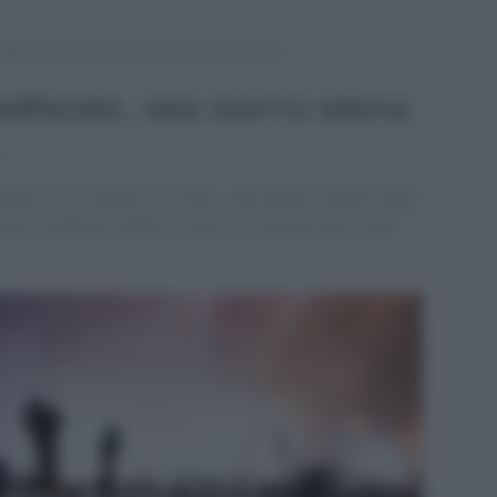
mbiente, una nuova intesa sul diritto d’autore
mbiente, una nuova intesa
teressa le strutture associate e disciplina l’utilizzo della
endo condizioni definite e percorsi amministrativi più