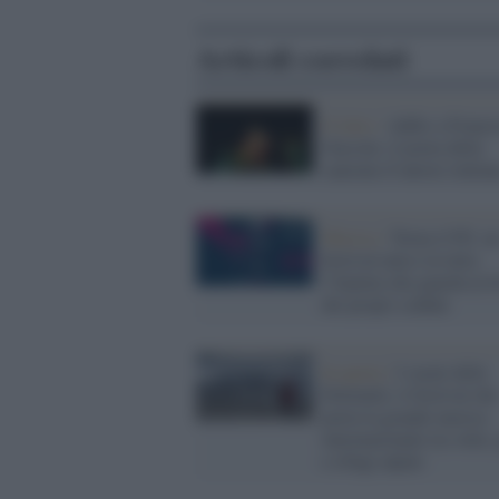
Articoli correlati
Il lutto /
Addio a France
Guccini, il poeta della
canzone d’autore italian
Musica /
Torna il Pif, u
festival unico in tutta
l’Irpinia che guarda al d
dei propri confini
In quota /
I suoni delle
Dolomiti, il festival che
porta la grande musica
internazionale tra vette, 
e rifugi alpini