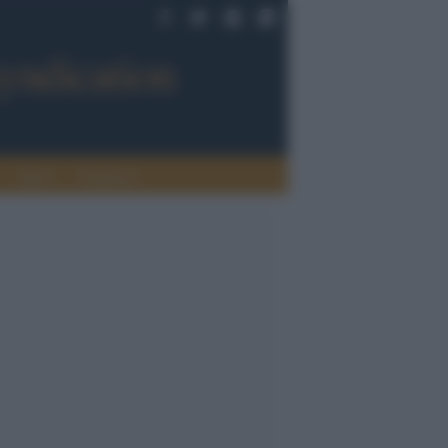
Sport
Tendenze