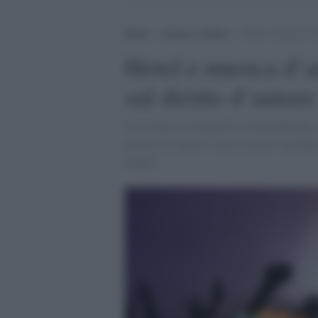
Home
>
Scienza e Salute
>
Hotel e musica d’a
Hotel e musica d’a
sul diritto d’autore
L’accordo tra Soundreef e Federalberghi in
musica in camere e aree comuni, introduc
lineari