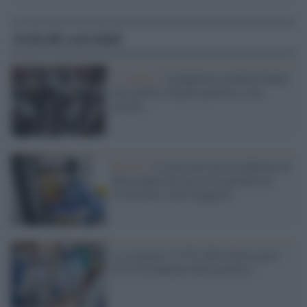
Articoli correlati
Lo studio /
I giapponesi moderni hanno
una triplice origine genetica: ecco
perché...
Ricerca /
Le persone con la sindrome di
down hanno un tasso di mortalità al
Covid dieci volte maggiore
La scoperta: il 15% delle forme gravi
di Covid dipende dalla genetica