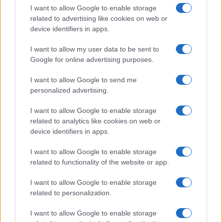
Salute
Globalist
I want to allow Google to enable storage
related to advertising like cookies on web or
Megachip
Globalscience
device identifiers in apps.
GiULia
Globalsport
I want to allow my user data to be sent to
Google for online advertising purposes.
Prima Pagina
I want to allow Google to send me
personalized advertising.
Giornale dello
Chi siamo
I want to allow Google to enable storage
Spettacolo
related to analytics like cookies on web or
Contributors
device identifiers in apps.
Wondernet
Facebook
I want to allow Google to enable storage
Giuliana Sgrena
related to functionality of the website or app.
Twitter
I want to allow Google to enable storage
Google News
related to personalization.
Mastodon
I want to allow Google to enable storage