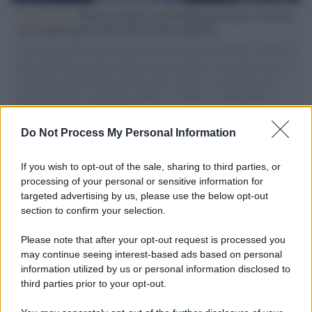
L'intervista /
Marco Croatti e la Flottilla per Gaza: le nostre
vele gonfie grazie alla sollevazione popolare
Il Senatore M5S racconta la sua esperienza sulle barche cariche di
aiuti umanitari assalite dall'esercito israeliano. Una guerra atroce,
il tentativo di disumanizzazione delle vittime, il servilismo del
governo italiano e degli altri europei, il ritorno al colonialismo.
L'importanza dei movimenti.
Do Not Process My Personal Information
Palestina /
Il Board of Peace di Trump assegna il primo
contratto per un rudimentale avamposto militare a Gaza
If you wish to opt-out of the sale, sharing to third parties, or
processing of your personal or sensitive information for
targeted advertising by us, please use the below opt-out
section to confirm your selection.
L'evento /
La Sila diventa un palcoscenico naturale: nasce “A
Farla Amare Comincia Tu – Opera Sila”
Please note that after your opt-out request is processed you
may continue seeing interest-based ads based on personal
information utilized by us or personal information disclosed to
third parties prior to your opt-out.
Il ricordo /
Le radici di Francesco Guccini