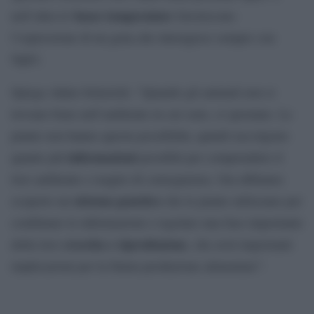
basse temperature
nell’altra le
favoriscono
l’espressione di un gene,che interagisce sempre con
Nph3.
Spiega Adam Seluzicki: “Quando gli animali non si
trovano bene nell’ambiente in cui sono, si spostano. Le
piante non hanno questa possibilità, quindi raccolgono
informazioni
quante più
possibili per comprendere il
loro ambiente e reagire di conseguenza. Ora abbiamo
sistema genetico
scoperto un
che le piante utilizzano per
combinare le informazioni e regolare una fase importante
crescita e riproduzione
della loro
, che avrà importanti
implicazioni per la futura produzione alimentare”.