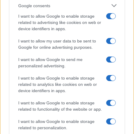
Syndication
Culture
Google consents
Salute
Globalist
I want to allow Google to enable storage
related to advertising like cookies on web or
Megachip
Globalscience
device identifiers in apps.
GiULia
Globalsport
I want to allow my user data to be sent to
Google for online advertising purposes.
Prima Pagina
I want to allow Google to send me
personalized advertising.
Giornale dello
Chi siamo
I want to allow Google to enable storage
Spettacolo
related to analytics like cookies on web or
Contributors
device identifiers in apps.
Wondernet
Facebook
I want to allow Google to enable storage
Giuliana Sgrena
related to functionality of the website or app.
Twitter
I want to allow Google to enable storage
Google News
related to personalization.