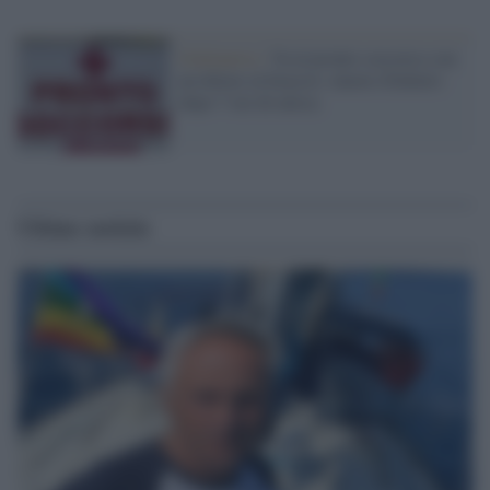
Giulianova /
Va al pronto soccorso con
un dolore al braccio: muore d'infarto
dopo 7 ore di attesa
Ultime notizie