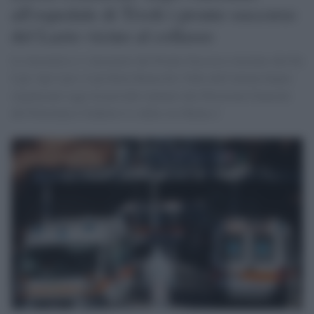
all'ospedale di Tivoli i pronto soccorso
del Lazio vicino al collasso
Le lavoratrici e i lavoratori dei Pronto Soccorso insieme alla Fp
Cgil, Spi Cgil e Cgil Rieti Roma Est Valle dell'Aniene hanno
organizzato oggi un presidio innanzi alla Direzione Generale
del Policlinico Umberto I e della Asl Roma 2