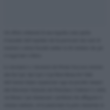
Gli effetti collaterali di una tragedia come quella
d’incendio dell’ospedale che ha provocato una serie di
reazioni a catena facendo andare in tilt strutture che già
si reggevano a fatica.
Le lavoratrici e i lavoratori dei Pronto Soccorso insieme
alla Fp Cgil, Spi Cgil e Cgil Rieti Roma Est Valle
dell’Aniene hanno organizzato oggi un presidio innanzi
alla Direzione Generale del Policlinico Umberto I e della
Asl Roma 2 per denunciare i problemi che affliggono il
sistema sanitario, ed in particolare la grave situazione in