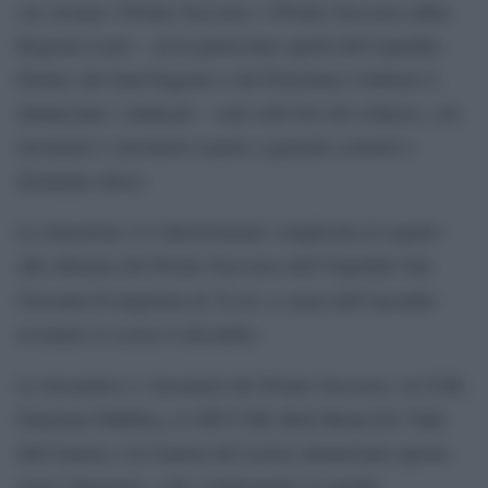
cui versano i Pronto Soccorso. I Pronto Soccorso della
Regione Lazio – ed in particolare quelli dell’ospedale
Pertini, del Sant’Eugenio e del Policlinico Umberto I,
denunciano i sindacati – sono sull’orlo del collasso, con
lavoratrici e lavoratori esausti e pazienti costretti a
disumane attese.
La situazione si è ulteriormente complicata in seguito
alla chiusura del Pronto Soccorso dell’Ospedale San
Tivoli
Giovanni Evangelista di
, a causa dell’incendio
avvenuto lo scorso 8 dicembre.
Le lavoratrici e i lavoratori dei Pronto Soccorso, la CGIL
Funzione Pubblica, lo SPI CGIL Rieti Roma Est Valle
dell’Aniene e la Camera del Lavoro denunciano questa
grave situazione, «che compromette la qualità