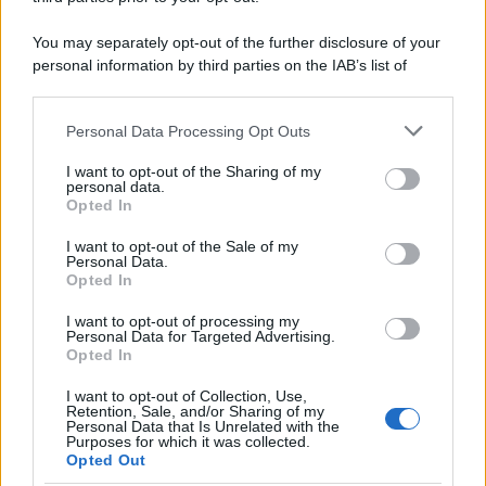
L'inchiesta /
Attentato a Ranucci, arrestato Valter Lavitola:
You may separately opt-out of the further disclosure of your
per la procura è il mandante
personal information by third parties on the IAB’s list of
downstream participants.
Personal Data Processing Opt Outs
This information may also be disclosed by us to third parties
Il ritrovamento /
La moneta che vide l'invasione Cartagine in
on the IAB’s List of Downstream Participants that may further
I want to opt-out of the Sharing of my
Sicilia
disclose it to other third parties.
personal data.
Opted In
Please note that this website/app uses one or more Google
services and may gather and store information including but
I want to opt-out of the Sale of my
Personal Data.
not limited to your visit or usage behaviour. You may click to
Opted In
grant or deny consent to Google and its third-party tags to
use your data for below specified purposes in below Google
I want to opt-out of processing my
consent section.
Personal Data for Targeted Advertising.
Opted In
I want to opt-out of Collection, Use,
Retention, Sale, and/or Sharing of my
Personal Data that Is Unrelated with the
Purposes for which it was collected.
Opted Out