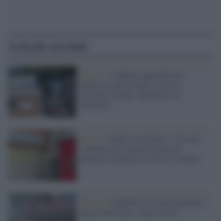
Articoli correlati
Il caso /
A Napoli aggredita una
dottoressa del pronto soccorso:
arrestata 41enne, denunciati tre
familiari"
Il caso /
Sanità, il primario: "No alla
violenza ma l'esasperazione dei
pazienti al pronto soccorso va capita"
Foligno /
Bambino di 5 anni aggredito
da un rottweiler: è gravissimo