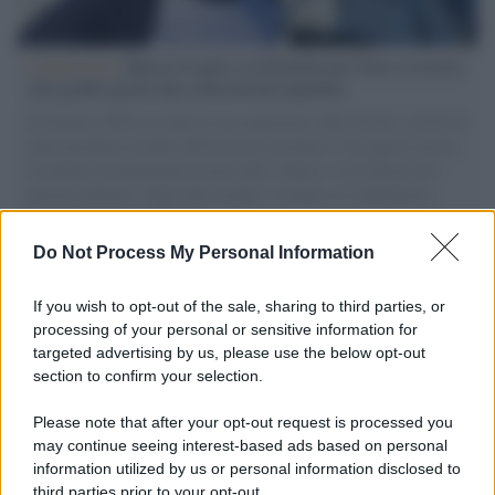
L'intervista /
Marco Croatti e la Flottilla per Gaza: le nostre
vele gonfie grazie alla sollevazione popolare
Il Senatore M5S racconta la sua esperienza sulle barche cariche di
aiuti umanitari assalite dall'esercito israeliano. Una guerra atroce,
il tentativo di disumanizzazione delle vittime, il servilismo del
governo italiano e degli altri europei, il ritorno al colonialismo.
L'importanza dei movimenti.
Do Not Process My Personal Information
Cinema /
James Gray, dopo “I padroni della notte” torna alla
mafia russa con “Paper Tiger”
If you wish to opt-out of the sale, sharing to third parties, or
processing of your personal or sensitive information for
targeted advertising by us, please use the below opt-out
section to confirm your selection.
L'evento /
Papa Leone XIV all'Unesco: storica visita a Parigi
il 25 settembre
Please note that after your opt-out request is processed you
may continue seeing interest-based ads based on personal
information utilized by us or personal information disclosed to
third parties prior to your opt-out.