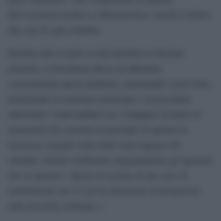
dell’assistenza medica e infermieristica, nonché il diritto
alla cura di ogni cittadino.
Pertanto tutte le parti sociali chiedono ai direttori
generali e al Presidente Rocca di affrontare
concretamente questi problemi, aumentando i posti letto,
potenziando la medicina territoriale e di prossimità
utilizzando i fondi pubblici per sviluppare un piano di
assunzioni che consenta al personale di operare in
sicurezza, tenendo conto delle reali esigenze dei
cittadini, nonché retribuendo adeguatamente gli operatori
che vi operano». Questa è la prima di una serie di
mobilitazioni che la Cgil ha intenzione di promuovere
nelle prossime settimane. (