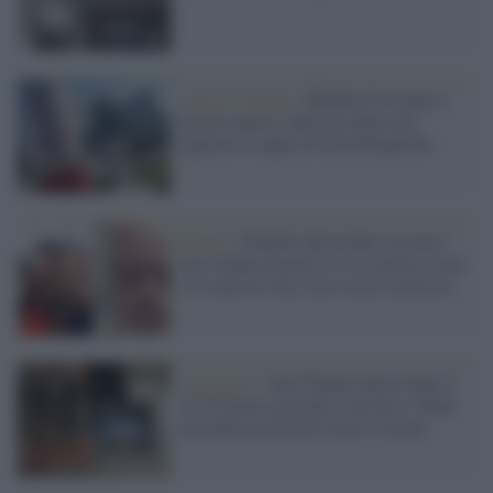
Lido di Venezia /
Bimba di un anno e
mezzo muore soffocata dopo aver
ingoiato il tappo di una bottiglietta
Fermo /
Dimette dal pronto soccorso
una 15enne ma poi la va a trovare a casa
e le salva la vita: ecco cosa è successo
Agrigento /
Una 70enne muore dopo 5
ore di attesa al pronto soccorso: fatale
un malore prima di essere visitata