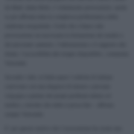
da Mark Adam Bells, è volutamente provocatorio, anche
se poi affronta tutta la complessa problematica della
sindrome urogenitale. Credo che a fianco alla
provocazione sia necessaria la formazione dei medici e
del personale sanitario, l’informazione e il supporto alle
donne, l’accessibilità alle terapie disponibili», commenta
Vetromile.
Secondo i dati, in Italia quasi 2 milioni di italiane
convivono con una diagnosi di tumore e provano
vergogna a parlare dei propri problemi intimi col
medico, convinte che nulla si possa fare – afferma
sempre Vetromile.
E’ per questo motivo che l’associazione ha creato uno