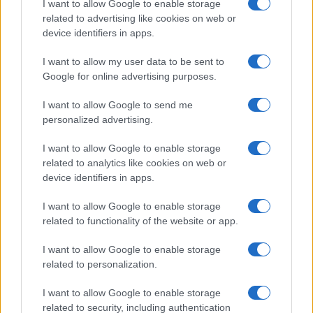
Salute
Globalist
I want to allow Google to enable storage
related to advertising like cookies on web or
Megachip
Globalscience
device identifiers in apps.
GiULia
Globalsport
I want to allow my user data to be sent to
Google for online advertising purposes.
Prima Pagina
I want to allow Google to send me
personalized advertising.
Giornale dello
Chi siamo
I want to allow Google to enable storage
Spettacolo
related to analytics like cookies on web or
Contributors
device identifiers in apps.
Wondernet
Facebook
I want to allow Google to enable storage
Giuliana Sgrena
related to functionality of the website or app.
Twitter
I want to allow Google to enable storage
Google News
related to personalization.
Mastodon
I want to allow Google to enable storage
related to security, including authentication