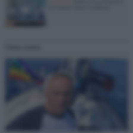
La riforma /
Abolito il test di ingresso
ed il numero chiuso a medicina
Ultime notizie