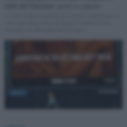
tabù del binomio sesso e cancro
Lo scopo di questa campagna provocatoria è sensibilizzare sul
tema troppo spesso celato del rapporto sessuale in chi ha
affrontato o sta affrontando forme di cancro.
redazione