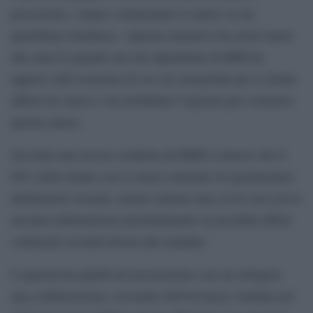
percezione», hanno commentato le autrici su un
quotidiano londinese. «Questa iniziativa ha avuto inizio
due anni fa quando uno dei dipendenti di BBH ha
appreso dell’esistenza di sex toys progettati per le donne
affette da cancro e ha mobilitato l’agenzia per sostenere
questa causa».
Secondo una ricerca condotta da BBH è emerso che il
60% delle donne con il cancro ammette di sperimentare
disfunzioni sessuali, mentre almeno una su tre non riceve
nessuna informazione pretrattamento su possibili effetti
collaterali sessuali dovuti alle malattie.
L’agenzia ha quindi un’associazione con cui stringere
una collaborazione, trovando GirlVsCancer, fondata nel