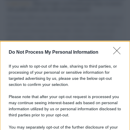
L'intervista /
Marco Croatti e la Flottilla per Gaza: le nostre
vele gonfie grazie alla sollevazione popolare
Il Senatore M5S racconta la sua esperienza sulle barche cariche di
aiuti umanitari assalite dall'esercito israeliano. Una guerra atroce,
il tentativo di disumanizzazione delle vittime, il servilismo del
governo italiano e degli altri europei, il ritorno al colonialismo.
L'importanza dei movimenti.
Do Not Process My Personal Information
La scoperta /
Oplontis, le vittime dell’eruzione del Vesuvio
furono più numerose del previsto
If you wish to opt-out of the sale, sharing to third parties, or
processing of your personal or sensitive information for
targeted advertising by us, please use the below opt-out
section to confirm your selection.
Il medagliere /
Europei di nuoto: Pellecani guida una super
Italia
Please note that after your opt-out request is processed you
may continue seeing interest-based ads based on personal
information utilized by us or personal information disclosed to
third parties prior to your opt-out.
Il centenario /
A L'Aquila arriva la mostra "TITO, 100 anni
You may separately opt-out of the further disclosure of your
attraverso la forma"