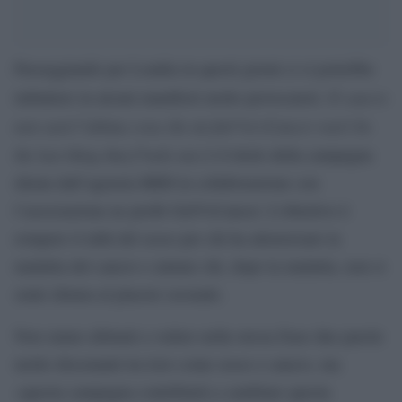
Passeggiando per Londra in questi giorni ci si potrebbe
Il cancro
imbattere in alcuni manifesti molto provocatori.
non sarà l’ultima cosa che mi fott*rà
Cancer won’t be
(
the last thing that f*ucks me
) è il titolo della campagna
ideata dall’agenzia BBH in collaborazione con
l’associazione no profit GirlVsCancer. L’obiettivo è
rompere il tabù del sesso per chi ha attraversato la
malattia del cancro e aiutare chi, dopo la malattia, non si
sente idonea al piacere sessuale.
Non siamo abituati a vedere nella stessa frase due parole
molto dissonanti tra loro come sesso e cancro, ma
«questa campagna contribuirà a cambiare questa