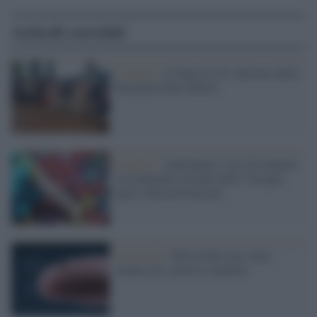
Articoli correlati
L'evento /
A Siena la 24^ edizione della
European Pain School
Il report /
Aumentano i casi di malattie
sessualmente trasmissibili: bisogna
agire sulla prevenzione
La ricerca /
Microrobot nel corpo
umano per curare le malattie