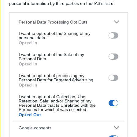
personal information by third parties on the IAB’s list of
downstream participants.
Personal Data Processing Opt Outs
This information may also be disclosed by us to third parties
L'attesa /
Un estate di calcio: tra Mondiali e Serie A
on the IAB’s List of Downstream Participants that may further
I want to opt-out of the Sharing of my
disclose it to other third parties.
personal data.
Opted In
Please note that this website/app uses one or more Google
services and may gather and store information including but
I want to opt-out of the Sale of my
Personal Data.
not limited to your visit or usage behaviour. You may click to
Opted In
grant or deny consent to Google and its third-party tags to
use your data for below specified purposes in below Google
I want to opt-out of processing my
consent section.
Personal Data for Targeted Advertising.
Opted In
I want to opt-out of Collection, Use,
Retention, Sale, and/or Sharing of my
Personal Data that Is Unrelated with the
Purposes for which it was collected.
Opted Out
Syndication
Culture
Google consents