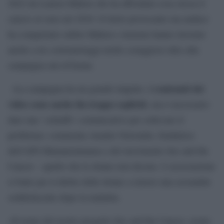
2022 da Lauren Mahon che ha affrontato essa stessa il
cancro al seno nel 2016. Il titolo provocante ma audace
ha conquistato subito Mahon e insieme hanno lavorato
anche a tre cortometraggi molto coraggiosi oltre alla
campagna out-of-home.
i contenuti dei
«La campagna ha un grande impatto,
video sono anche fin troppo espliciti
, ma è necessario
dare uno ‘schiaffo’ comunicativo per sollevare il
problema» commenta Amalia Vetromile, fondatrice
dell’APS Mamanonmama e del movimento Sex and the
Cancer – quello che le donne non dicono. L’associazione
si batte per il diritto delle donne a riavere una sessualità
soddisfacente dopo la malattia.
«Il nome del nostro progetto Sex and the Cancer, creato