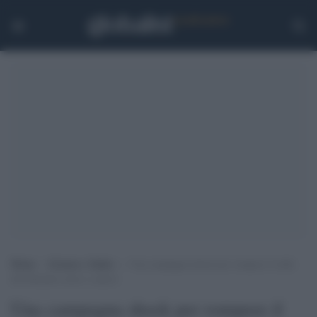
Home
>
Scienza e Salute
>
Una campagna shock per rompere il tabù
del binomio sesso e cancro
Una campagna shock per rompere il