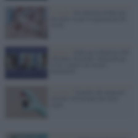
Lo studio /
Dai laboratori di Harvard
una nuova via per la rigenerazione dei
tessuti
Il premio /
Nobel per la Medicina 2025
a Brunkow, Ramsdell e Sakaguchi per
le loro scoperte sul sistema
immunitario
La ricerca /
Un'analisi del sangue per
calcolare l'età biologica dei nostri
organi