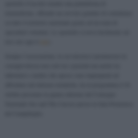
sportello d’ascolto tramite una piattaforma di
telemedicina, offrendo un servizio gratuito di consulenza
su tutto il territorio nazionale grazie ad un team di
specialisti volontari. Lo sportello si trova facilmente sul
loro sito (qui il
link
).
Sempre l’associazione, la cui mission è promuovere la
consapevolezza non solo tra i pazienti ma anche tra
infermieri e medici che spesso sono impreparati ad
affrontare tali delicate tematiche, ha in programma il 26
ottobre prossimo la quarta edizione del Convegno
Nazionale Sex and The Carcere presso la Sala Promoteca
del Campidoglio.