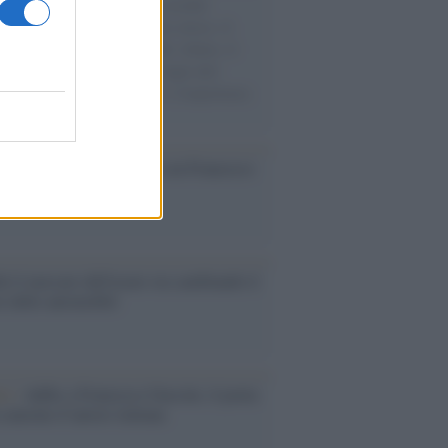
e cariche di aiuti umanitari assalite
sercito israeliano. Una guerra atroce, il
ivo di disumanizzazione delle vittime, il
ismo del governo italiano e degli altri
ei, il ritorno al colonialismo. L'importanza
ovimenti.
cordo /
Il nostro incontro con Francesco
ini
é il mercato dell'usato sta cambiando il
e delle automobili
tto /
Addio a Francesco Guccini, il poeta
 canzone d’autore italiana