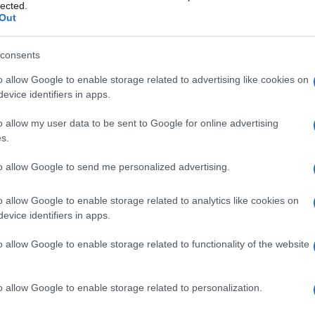
lected.
zione dei medici di medicina generale (Fimmg),
Out
tema, nell’ultima giornata in cui vige l’obbligo di
consents
o allow Google to enable storage related to advertising like cookies on
Ulti
evice identifiers in apps.
ebbe tenere la mascherina solo chi ha sintomi,
mplice comportamento civile. Se dovessi
o allow my user data to be sent to Google for online advertising
s.
rei una proroga dell’obbligo in ospedali, Rsa,
itarie fino alla fine della stagione influenzale.
to allow Google to send me personalized advertising.
si entrerà senza mascherina – rimarca Scotti –
o allow Google to enable storage related to analytics like cookies on
 persona anziana io devo proteggerla”.
evice identifiers in apps.
 forte raccomandazione all’uso della mascherina
o allow Google to enable storage related to functionality of the website
L'int
 sintomi respiratori. Dobbiamo tornare a una
Gaza:
solle
 come è accaduto all’inizio della pandemia e
o allow Google to enable storage related to personalization.
Il Se
cittadini asiatici”, conclude.