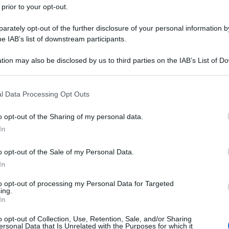
 prior to your opt-out.
rately opt-out of the further disclosure of your personal information by
he IAB’s list of downstream participants.
tion may also be disclosed by us to third parties on the IAB’s List of 
 that may further disclose it to other third parties.
 that this website/app uses one or more Google services and may gath
l Data Processing Opt Outs
including but not limited to your visit or usage behaviour. You may click 
 to Google and its third-party tags to use your data for below specifi
o opt-out of the Sharing of my personal data.
ogle consent section.
presidi sanitari, ambulatori dei medici di
In
a mantenere almeno fino alla fine di questo
o opt-out of the Sale of my Personal Data.
e malattie respiratorie stagionali, in
In
biamo avuto con la riduzione dei casi in questi
to opt-out of processing my Personal Data for Targeted
ing.
febbraio aiuterebbe non solo contro Covid,
In
uenzale
, quella da pneumococco e le diverse
o opt-out of Collection, Use, Retention, Sale, and/or Sharing
 dirlo all’Adnkronos Salute è Silvestro Scotti,
ersonal Data that Is Unrelated with the Purposes for which it