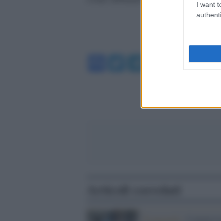
I want t
authenti
Facebook
Twitter
Telegram
WhatsA
Articoli correlati
Propaganda /
Commissi