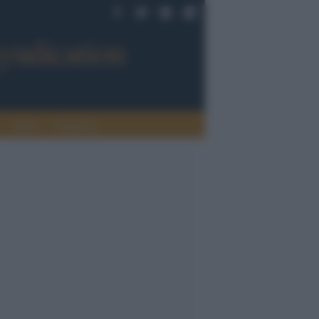
Sport
Tendenze