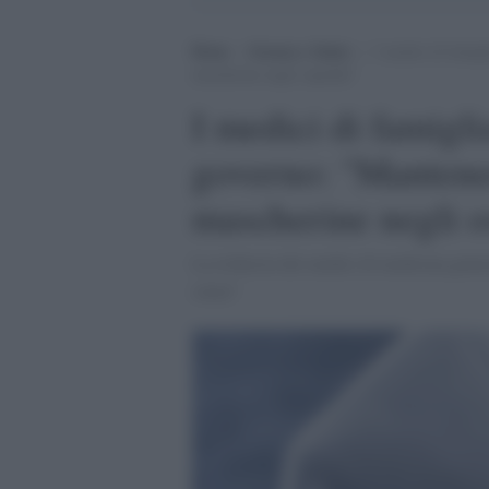
Home
>
Scienza e Salute
>
I medici di famigl
mascherine negli ospedali”
I medici di famigli
governo: "Mantener
mascherine negli o
La richiesta dei medici di medicina gene
senza"