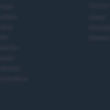
Syndication
i siamo
ntributors
Globalist
cebook
Globalscie
itter
Globalsport
ogle News
stodon
okie Policy
eferenze Privacy