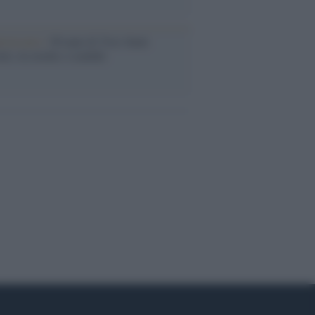
iversario /
90 anni di Yves Saint
nt, tra moda e scandali