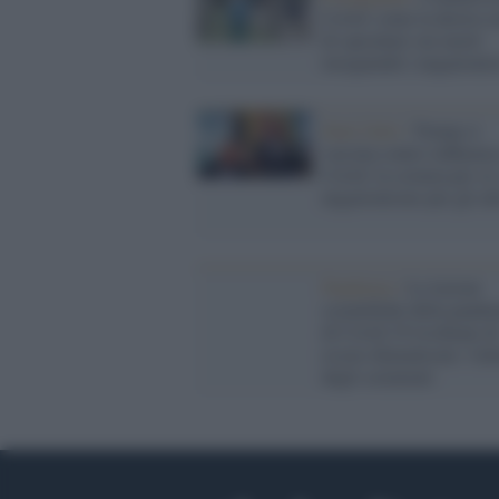
Covid: come la destra c
di speculare sui morti
inseguendo i negazionis
Stati Uniti /
Trump si
vaccina contro influenza
Covid: la scienza per sé,
negazionismo per gli alt
Pandemia /
Le lezioni
scientifiche della pande
di Covid-19 rischiano d
essere dimenticate: l'al
degli scienziati