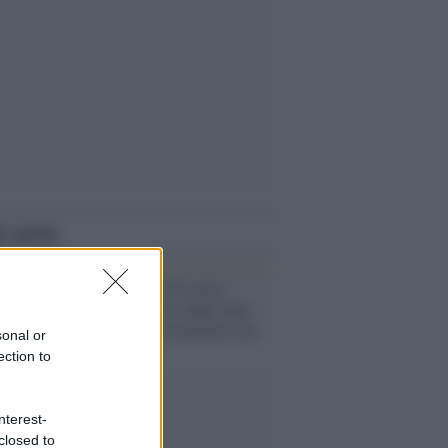
i anche
In Italia oltre 197 mila i
morti di Covid: cinque anni
fa a Codogno il paziente uno
sonal or
ection to
nterest-
closed to