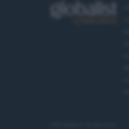
Ch
Co
Fa
Tw
Go
Ma
Co
Pr
©2021 Globalist.it • All right reserved.