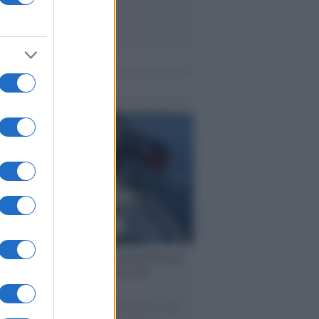
me notizie
ervista /
Marco Croatti e la Flottilla per
 le nostre vele gonfie grazie alla
vazione popolare
natore M5S racconta la sua esperienza sulle