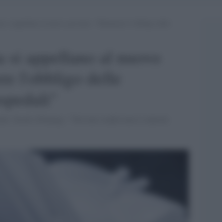
ia si appellano al nuovo governo: “Mantenere l’obbligo delle
a si appellano al nuovo
e l'obbligo delle
spedali"
rale. Scotti (Fimmg): "Nel mio studio non si entrerà