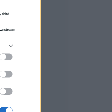
 third
Downstream
er and store
to grant or
ed purposes