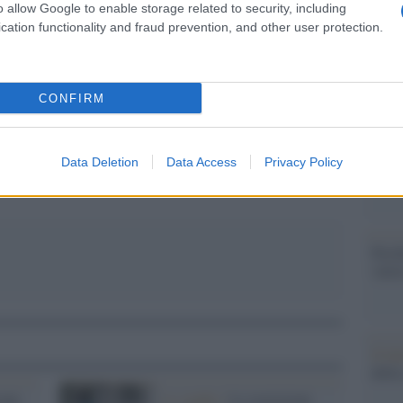
barch
o allow Google to enable storage related to security, including
dall'e
cation functionality and fraud prevention, and other user protection.
tentat
servil
europ
CONFIRM
dei m
pp
Il ri
Data Deletion
Data Access
Privacy Policy
Gucc
Perch
valor
Il lu
della
one
Lo studio /
Le restrizioni