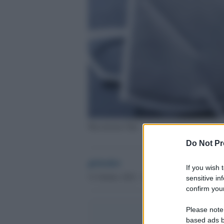
Mascherine Ffp2
Do Not Pr
globalist
If you wish 
31 Ottobre 2022 - 14.33
sensitive in
confirm your
Please note
based ads b