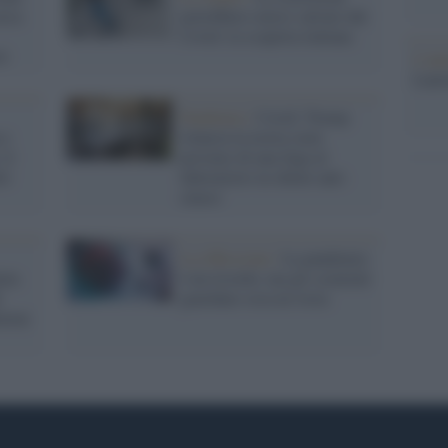
erca
potrebbero averci salvato dal
Covid: la scoperta italiana
ti
L'ann
Laure
Pandemia /
Covid: Trump
 e
rilancia la teoria (non
 il
provata) di una fuga al
ri
laboratorio in chiave anti-
cinese
La riflessione /
La pandemia
mia
è un ricordo, ma gli scenziati
i
guardano cosa ne resta
larme