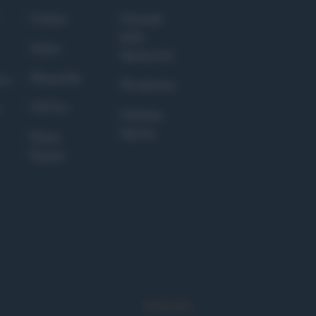
Culture
Giornale
dello
Salute
Spettacolo
Megachip
nce
Wondernet
GiULia
Giuliana
Sgrena
Prima
Pagina
Syndication