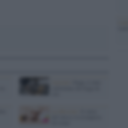
L'ann
Laure
Curiosità /
Flippy, il robot
tra
californiano che frigge da
solo
ella
La riflessione /
Il valore
dell’attesa e la riconquista
del tempo