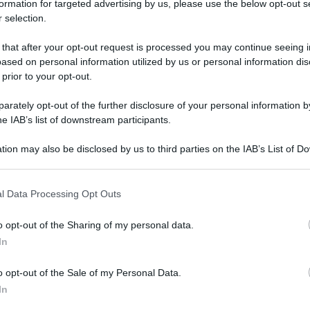
formation for targeted advertising by us, please use the below opt-out s
 selection.
 that after your opt-out request is processed you may continue seeing i
ased on personal information utilized by us or personal information dis
 prior to your opt-out.
rately opt-out of the further disclosure of your personal information by
ste, però adottare alcuni comportamenti può
he IAB’s list of downstream participants.
e meglio. Come spegnere il telefono. La conferma
tion may also be disclosed by us to third parties on the IAB’s List of 
a, secondo uno studio condotto dalla Ruhr-
 that may further disclose it to other third parties.
Journal of Experimental Psychology
cato sul
.
 that this website/app uses one or more Google services and may gath
l Data Processing Opt Outs
ema dibattuto tutt’ora tra gli studiosi, anche
including but not limited to your visit or usage behaviour. You may click 
 to Google and its third-party tags to use your data for below specifi
o uno strumento indispensabile per qualsiasi
o opt-out of the Sharing of my personal data.
ogle consent section.
In
osta, fare acquisti o muoversi consultando le
o opt-out of the Sale of my Personal Data.
In
ulia Brailovskaia si è posta l’interrogativo su