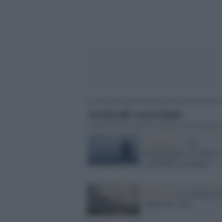
Articoli correlati
L'intervista /
Un
hongkonghese in Italia: 
stereotipi e consigli
Turismo /
Il tramonto d
magia del volo