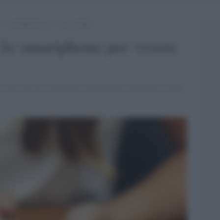
o lo smartphone per vivere meglio
 lo smartphone per vivere
9 persone ha evidenziato cambiamenti significativi dopo