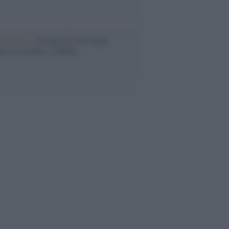
iversario /
90 anni di Yves Saint
nt, tra moda e scandali