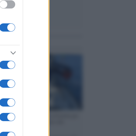
me notizie
ervista /
Marco Croatti e la Flottilla per
 le nostre vele gonfie grazie alla
vazione popolare