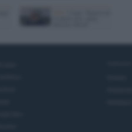
uaggi:
Salute /
Crepet: "Ripartire da
tre parole sacre: amore,
amicizia e felicità"
Syndication
i siamo
ntributors
Globalist
cebook
Globalscie
itter
Globalsport
ogle News
stodon