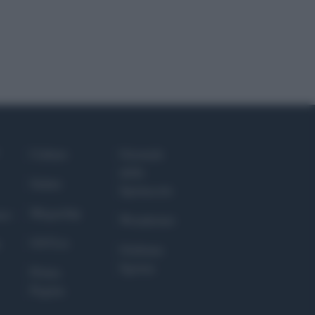
Culture
Giornale
dello
Salute
Spettacolo
Megachip
nce
Wondernet
GiULia
Giuliana
Sgrena
Prima
Pagina