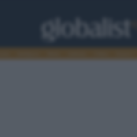
omia
Intelligence
Media
Ambiente
Cultura
Scienza