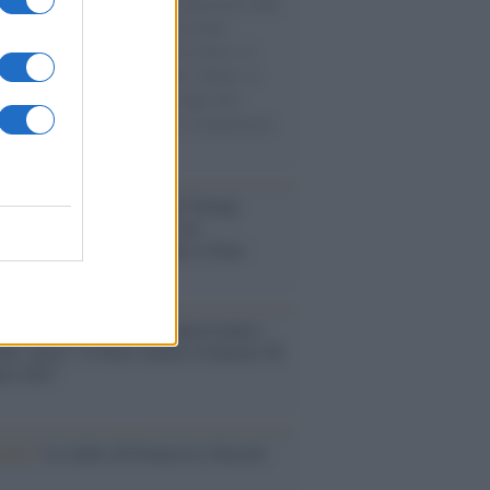
natore M5S racconta la sua esperienza sulle
e cariche di aiuti umanitari assalite
sercito israeliano. Una guerra atroce, il
ivo di disumanizzazione delle vittime, il
ismo del governo italiano e degli altri
ei, il ritorno al colonialismo. L'importanza
ovimenti.
tina /
Il Board of Peace di Trump
na il primo contratto per un
mentale avamposto militare a Gaza
nto /
La Sila diventa un palcoscenico
rale: nasce “A Farla Amare Comincia Tu
ra Sila”
cordo /
Le radici di Francesco Guccini