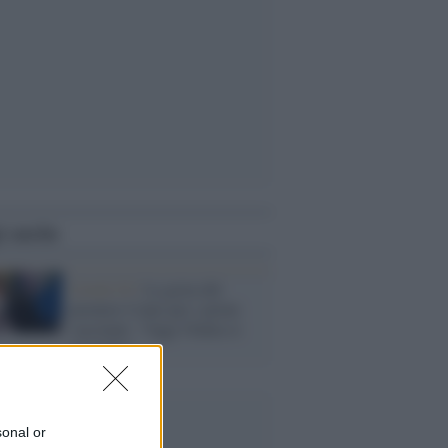
i anche
Covid-19 /
La gioia del
premier Conte per i primi
vaccinati: "Oggi l'Italia si
risveglia"
sonal or