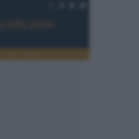
Sport
Tendenze