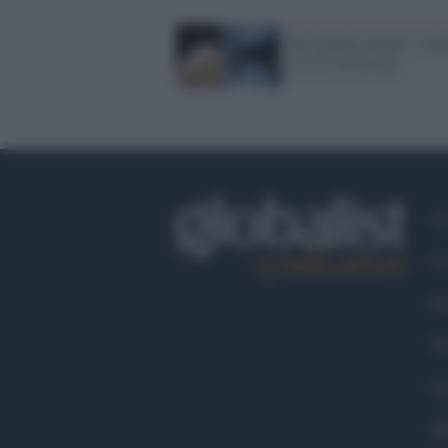
Gli italiani amano i tat
il 13% ne ha uno
Ch
Co
Fa
Tw
Go
Ma