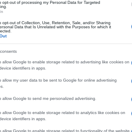
to opt-out of processing my Personal Data for Targeted
nessere, prendendo in esame un campione di 619
ing.
In
in tre gruppi e spalmando l’esperimento
o opt-out of Collection, Use, Retention, Sale, and/or Sharing
mo gruppo di 193 persone non ha adottato nessun
ersonal Data that Is Unrelated with the Purposes for which it
lected.
 il secondo gruppo (226 persone) ha ridotto di
Out
Ulti
e mentre il terzo gruppo (200 persone) ha
consents
 smartphone. “Abbiamo scoperto che sia
tphone sia ridurne l’uso quotidiano di un’ora
o allow Google to enable storage related to advertising like cookies on
evice identifiers in apps.
ile di vita e sul benessere dei partecipanti”,
o allow my user data to be sent to Google for online advertising
ruppo che ha ridotto l’uso, questi effetti sono
s.
uindi più stabili rispetto al gruppo
to allow Google to send me personalized advertising.
L'int
o allow Google to enable storage related to analytics like cookies on
Gaza:
evice identifiers in apps.
 il costo della connessione no-stop su umore e salute
solle
o allow Google to enable storage related to functionality of the website