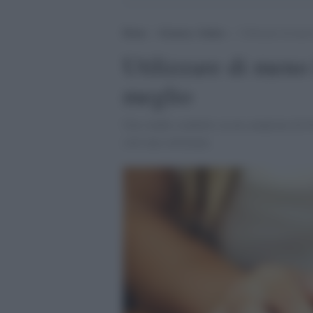
Home
>
Scienza e Salute
>
Utilizzare di men
Utilizzare di meno
meglio
Uno studio condotto su un campione di 61
solo una settimana