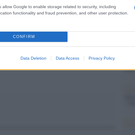
Il Se
o allow Google to enable storage related to security, including
barch
circolo vizioso.
cation functionality and fraud prevention, and other user protection.
dall'e
tentat
servil
europ
CONFIRM
dei m
pp
Pales
Data Deletion
Data Access
Privacy Policy
asseg
rudi
L'eve
natu
– Ope
Il ri