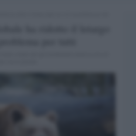
obale ha ridotto il letargo degli orsi, ed è un problema per tutti
obale ha ridotto il letargo
 problema per tutti
vicinano sempre più agli insediamenti umani in cerca di
ni visto il periodo