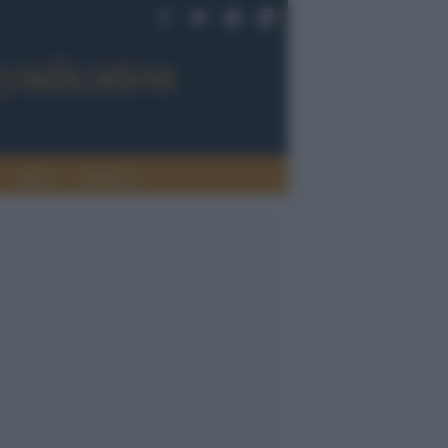
Sport
Tendenze