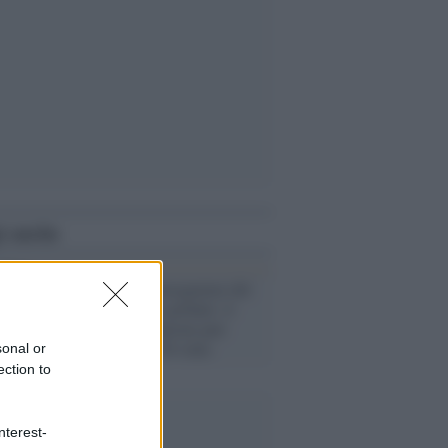
i anche
Clima /
Le conseguenze del
riscaldamento globale: il
rischio inondazioni può
aumentare di 50 volte
sonal or
ection to
nterest-