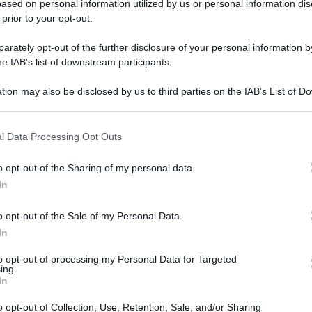
ased on personal information utilized by us or personal information dis
 prior to your opt-out.
rately opt-out of the further disclosure of your personal information by
he IAB’s list of downstream participants.
tion may also be disclosed by us to third parties on the IAB’s List of 
 that may further disclose it to other third parties.
o, ma l’influenza dell’uomo lo devasta
 that this website/app uses one or more Google services and may gath
l Data Processing Opt Outs
including but not limited to your visit or usage behaviour. You may click 
 trumpisti e i negazionisti del riscaldamento
 to Google and its third-party tags to use your data for below specifi
o opt-out of the Sharing of my personal data.
ure degli ultimi anni è un problema per tutti e, a
ogle consent section.
In
lla Val Brembana, che non riescono più a
o opt-out of the Sale of my Personal Data.
In
i orsi e noi: infatti, svegliandosi prima dal
to opt-out of processing my Personal Data for Targeted
ing.
è finito a febbraio, con temperature che hanno
In
 il loro sonno dura fino a primavera) gli orsi
o opt-out of Collection, Use, Retention, Sale, and/or Sharing