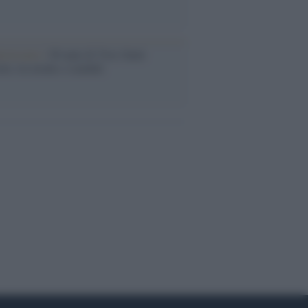
iversario /
90 anni di Yves Saint
nt, tra moda e scandali