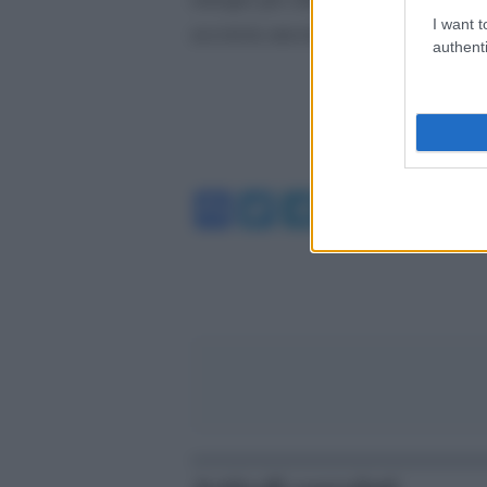
I want t
accorcia ancora di più creando un 
authenti
Facebook
Twitter
Telegram
WhatsA