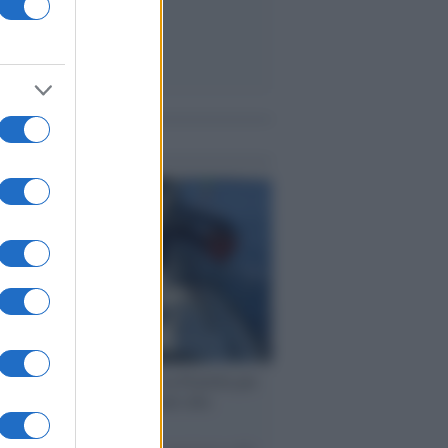
me notizie
ervista /
Marco Croatti e la Flottilla per
 le nostre vele gonfie grazie alla
vazione popolare