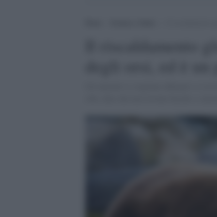
Home
>
Scienza e Salute
>
Il riscaldamento gl
Il riscaldamento gl
degli orsi, ed è un
Gli animali si svegliano affamati e si av
cibo, dato che non trovano bacche o salmo