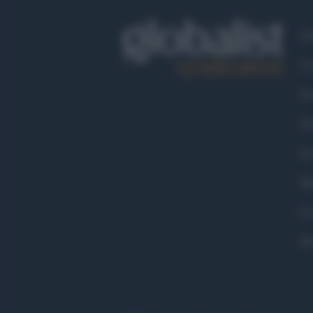
Ch
Co
Fa
Tw
Go
Ma
Co
Pr