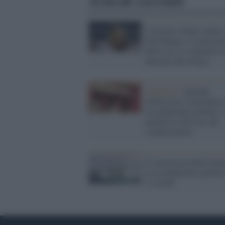
Articoli correlati
L'inverno è finito anche
Pietroburgo: le marmot
dello zoo si svegliano in
anticipo dal letargo
Ambiente /
Quando
rinfrescarsi contribuisce
riscaldamento globale: i
paradosso dell’uso dei
condizionatori
E' ancora possibile limi
il riscaldamento globale
1,5 gradi