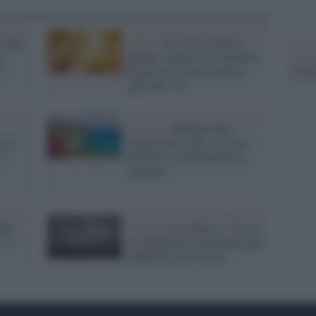
 a San
I dati /
Lo stress termico
L'ann
te
globale colpisce un miliardo
Laure
di persone in più rispetto
agli anni '70
Scienza /
Mediterraneo
 al
sempre più caldo: coste in
l
pericolo e arretramenti in
aumento
tare
Clima /
Lo studioso: "Con il
 a
riscaldamento del pianeta più
pandemie e più virus"