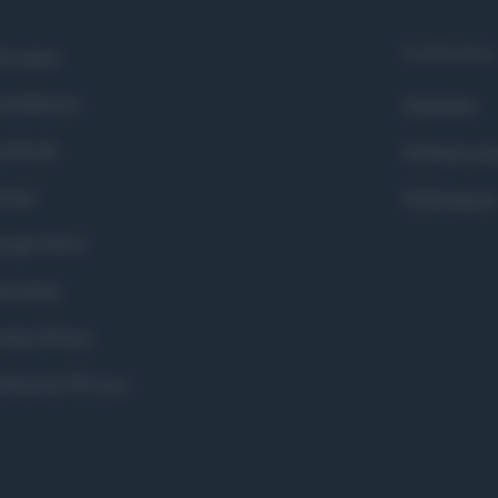
Syndication
i siamo
ntributors
Globalist
cebook
Globalscie
itter
Globalsport
ogle News
stodon
okie Policy
eferenze Privacy