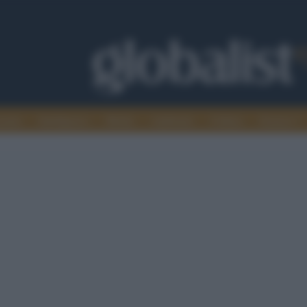
omia
Intelligence
Media
Ambiente
Cultura
Scienza