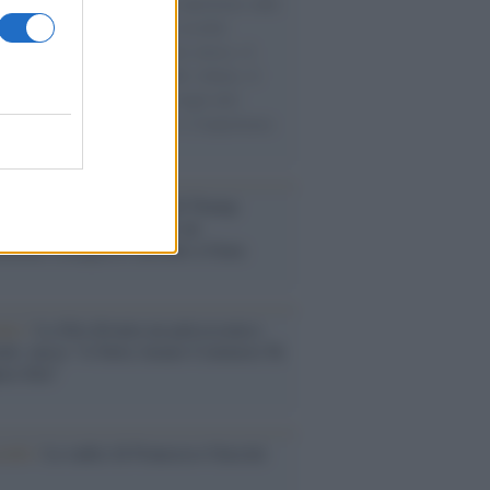
natore M5S racconta la sua esperienza sulle
e cariche di aiuti umanitari assalite
sercito israeliano. Una guerra atroce, il
ivo di disumanizzazione delle vittime, il
ismo del governo italiano e degli altri
ei, il ritorno al colonialismo. L'importanza
ovimenti.
tina /
Il Board of Peace di Trump
na il primo contratto per un
mentale avamposto militare a Gaza
nto /
La Sila diventa un palcoscenico
rale: nasce “A Farla Amare Comincia Tu
ra Sila”
cordo /
Le radici di Francesco Guccini