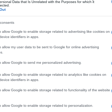
ersonal Data that Is Unrelated with the Purposes for which it
consente loro nè di cacciare salmoni nè di
lected.
Out
ato è che le greggi dei pastori della Val Brembana
l’uomo stesso potrebbe incappare in questi
consents
 pericolosi.
o allow Google to enable storage related to advertising like cookies on
Ulti
evice identifiers in apps.
li orsi sempre più vicino agli insediamenti
o allow my user data to be sent to Google for online advertising
s.
 dipendenza da mais, usato dai cacciatori per
to allow Google to send me personalized advertising.
he da altri animali La facilità con cui riesce a
 che nei mesi estivi fa crescere le bacche per
o allow Google to enable storage related to analytics like cookies on
evice identifiers in apps.
le svogliato e meno selvatico e non gli danno la
o allow Google to enable storage related to functionality of the website
i cibo più difficile da reperire ma più nutriente.
L'int
Gaza:
 toglie peso agli animali, che non hanno poi
solle
o allow Google to enable storage related to personalization.
r conservarsi in forze durante il letargo, che si