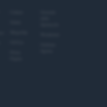
Culture
Giornale
dello
Salute
Spettacolo
Megachip
nce
Wondernet
GiULia
Giuliana
Sgrena
Prima
Pagina