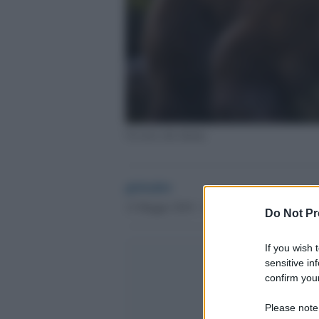
Un orso che dorme
globalist
12 Maggio 2018 - 10.13
Do Not Pr
If you wish 
sensitive in
confirm your
Please note