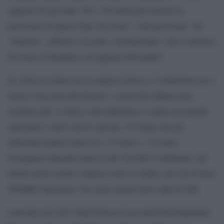
oggetto tra gli anni ’80 e ’90 della più massiccia
pressione di questo tipo sui leoni”. Una pressione “da
“allarme”, afferma Avesani, considerando “che il numero
di leoni in Namibia è di appena 600 unità”.
In Africa la linea tra la sopravvivenza e l’estinzione per i
leoni è tracciata dal deserto: a nord del Sahara non
esistono più. L’Africa sub-sahariana li ospita nei parchi
nazionali e nelle riserve private. Si stima che gli
individui maturi siano tra i 23 mila e i 39 mila.
Scomparsi duemila anni fa dal Vecchio Continente, gli
ultimi leoni asiatici sopravvivono in India, nel Gir Forest
Wildlife Sanctuary. Ne sono rimasti poco più di 500.
Lanciato nel 2013 dall’African Lion and Environmental