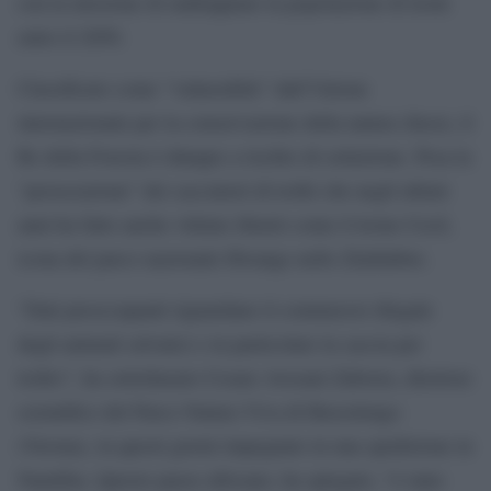
con la missione di raddoppiare la popolazione di leoni
entro il 2050.
Classificato come “vulnerabile” dall’Unione
internazionale per la conservazione della natura (Iucn), il
Re della Foresta è dunque a rischio di estinzione. Pesa la
“persecuzione” dei cacciatori di trofei che negli ultimi
anni ha fatto anche vittime illustri come il leone Cecil,
icona del parco nazionale Hwange nello Zimbabwe.
“Dati preoccupanti riguardano il commercio illegale
degli animali selvatici e in particolare la caccia per
trofeo”, ha sottolineato Cesare Avesani Zaborra, direttore
scientifico del Parco Natura Viva di Bussolengo
(Verona), in questi giorni impegnato in una spedizione in
Namibia. Questo paese africano, ha spiegato, “è stato