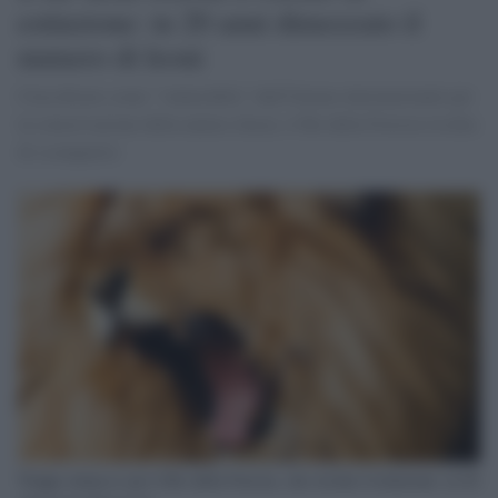
estinzione: in 20 anni dimezzato il
numero di leoni
Classificato come "vulnerabile" dall'Unione internazionale per
la conservazione della natura (Iucn), il Re della Foresta rischia
di scomparire
Troppe minacce per il Re della Foresta, che rischia l'estinzione: in 20