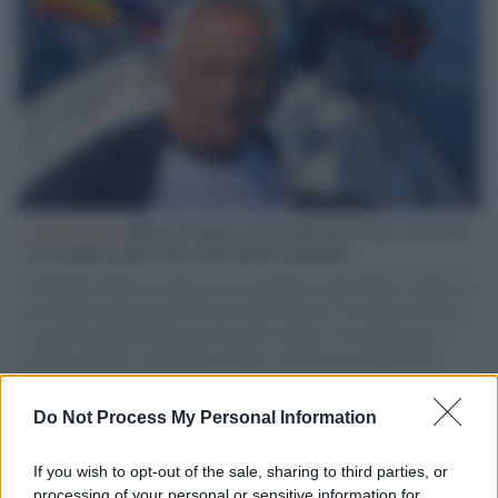
L'intervista /
Marco Croatti e la Flottilla per Gaza: le nostre
vele gonfie grazie alla sollevazione popolare
Il Senatore M5S racconta la sua esperienza sulle barche cariche di
aiuti umanitari assalite dall'esercito israeliano. Una guerra atroce,
il tentativo di disumanizzazione delle vittime, il servilismo del
governo italiano e degli altri europei, il ritorno al colonialismo.
L'importanza dei movimenti.
Do Not Process My Personal Information
Tel Aviv /
La “vittoria totale” di Israele significa una guerra
senza fine
If you wish to opt-out of the sale, sharing to third parties, or
processing of your personal or sensitive information for