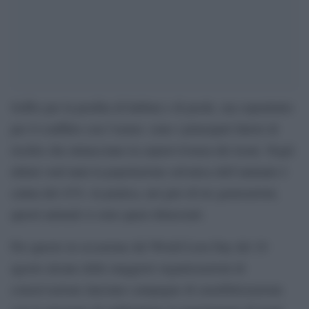
Soffre per la perdita di habitat e di prede, ma soprattutto
per il conflitto con l’uomo: sono i principali fattori di
rischio che minacciano la sopravvivenza dei leoni. Negli
ultimi vent’anni la popolazione selvatica dell’animale è
calata del 43%: in pratica, nel giro di tre generazioni,
questi animali si sono quasi dimezzati.
Per questo in occasione del World Lion Day del 10
agosto alcune delle maggiori organizzazioni di
conservazione lanciano campagne di sensibilizzazione