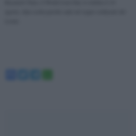
Research Trust, il World Lion Day si celebra il 10
agosto, data scelta perché cade nel segno zodiacale del
Leone.
Facebook
Twitter
Telegram
WhatsApp