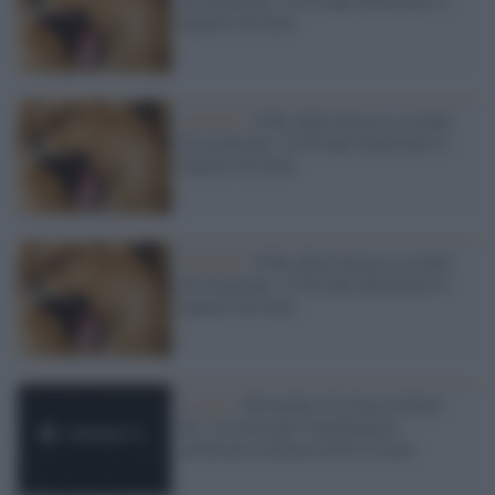
numero di leoni
Animali /
Il Re della foresta a rischio
di estinzione: in 20 anni dimezzato il
numero di leoni
Animali /
Il Re della foresta a rischio
di estinzione: in 20 anni dimezzato il
numero di leoni
Il caso /
Moonshot AI rilascia Kimi
K3: la Cina apre l'intelligenza
artificiale avanzata all'uso locale