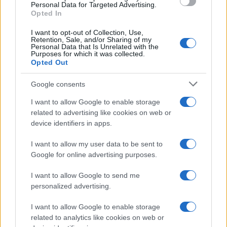
consent section.
Personal Data for Targeted Advertising.
Opted In
I want to opt-out of Collection, Use,
Retention, Sale, and/or Sharing of my
Personal Data that Is Unrelated with the
Purposes for which it was collected.
Opted Out
Syndication
Culture
Google consents
Salute
Globalist
I want to allow Google to enable storage
related to advertising like cookies on web or
Megachip
Globalscience
device identifiers in apps.
GiULia
Globalsport
I want to allow my user data to be sent to
Google for online advertising purposes.
Prima Pagina
I want to allow Google to send me
personalized advertising.
Giornale dello
Chi siamo
I want to allow Google to enable storage
Spettacolo
related to analytics like cookies on web or
Contributors