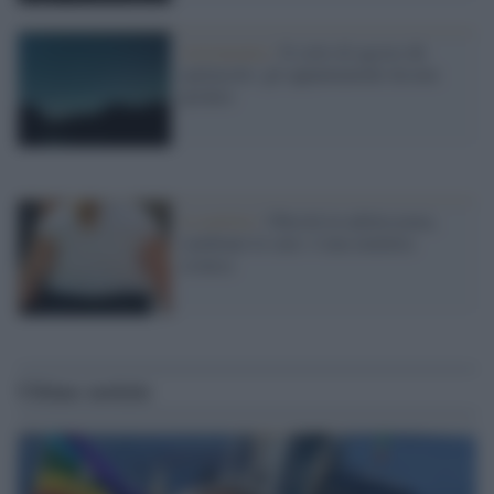
Astronomia /
Il cielo di agosto dà
spettacolo: gli appuntamenti da non
perdere
La notizia /
Obesità in adolescenza,
cambiano le cure: è una malattia
cronica
Ultime notizie