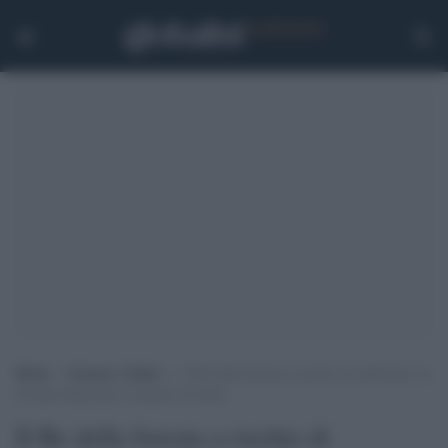
Home
>
Scienza e Salute
>
Il Re della foresta a rischio di estinzione: in
20 anni dimezzato il numero di leoni
Il Re della foresta a rischio di