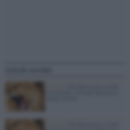
Articoli correlati
Animali /
Il Re della foresta a rischio
di estinzione: in 20 anni dimezzato il
numero di leoni
Animali /
Il Re della foresta a rischio
di estinzione: in 20 anni dimezzato il