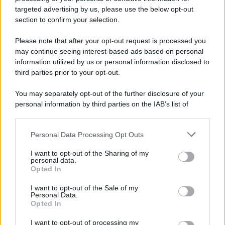
targeted advertising by us, please use the below opt-out
section to confirm your selection.
Vangelo /
La vita si intreccia con le paure come il giorno
succede alla notte
Please note that after your opt-out request is processed you
may continue seeing interest-based ads based on personal
information utilized by us or personal information disclosed to
third parties prior to your opt-out.
La scoperta /
Oplontis, le vittime dell’eruzione del Vesuvio
You may separately opt-out of the further disclosure of your
furono più numerose del previsto
personal information by third parties on the IAB’s list of
downstream participants.
Personal Data Processing Opt Outs
This information may also be disclosed by us to third parties
Il medagliere /
Europei di nuoto: Pellecani guida una super
on the IAB’s List of Downstream Participants that may further
I want to opt-out of the Sharing of my
Italia
disclose it to other third parties.
personal data.
Opted In
Please note that this website/app uses one or more Google
services and may gather and store information including but
I want to opt-out of the Sale of my
Personal Data.
not limited to your visit or usage behaviour. You may click to
Opted In
grant or deny consent to Google and its third-party tags to
use your data for below specified purposes in below Google
I want to opt-out of processing my