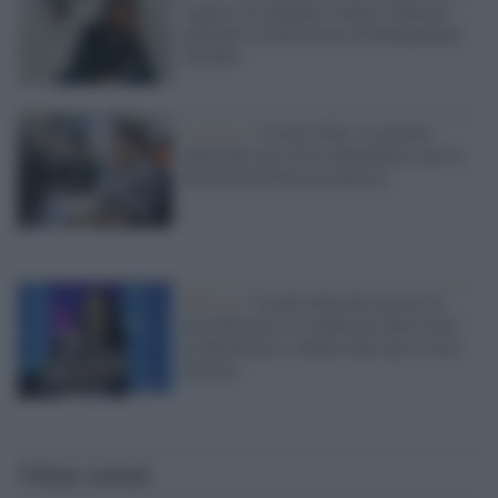
'oggetto di indagine' mentre Teheran
pretende la liberazione di Mohammad
Abedini
L'arresto /
Cecilia Sala: il governo
intensifica gli sforzi diplomatici per la
liberazione della giornalista
Teheran /
Cecilia Sala dal carcere in
Iran denuncia le condizioni durissime
di detenzione e chiede aiuto per essere
liberata
Ultime notizie