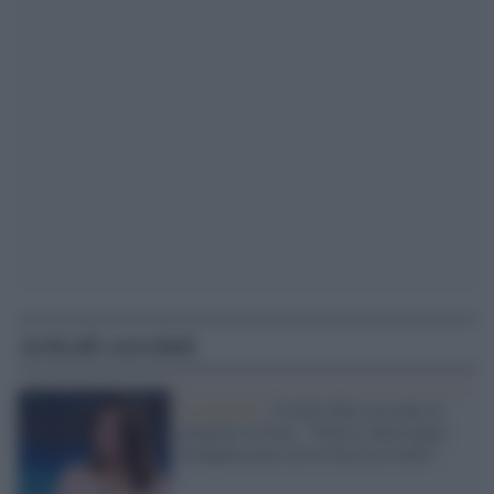
Articoli correlati
Il racconto /
Cecilia Sala racconta la
prigione in Iran: "Venivo interrogata
incappucciata con la faccia al muro"