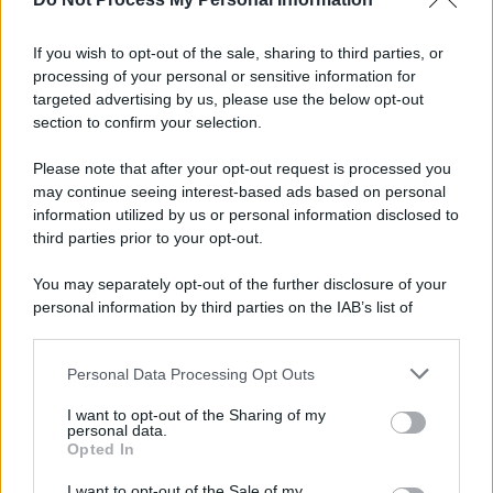
Tel Aviv /
La “vittoria totale” di Israele significa una guerra
senza fine
If you wish to opt-out of the sale, sharing to third parties, or
processing of your personal or sensitive information for
targeted advertising by us, please use the below opt-out
section to confirm your selection.
Vangelo /
La vita si intreccia con le paure come il giorno
succede alla notte
Please note that after your opt-out request is processed you
may continue seeing interest-based ads based on personal
information utilized by us or personal information disclosed to
third parties prior to your opt-out.
La scoperta /
Oplontis, le vittime dell’eruzione del Vesuvio
You may separately opt-out of the further disclosure of your
furono più numerose del previsto
personal information by third parties on the IAB’s list of
downstream participants.
Personal Data Processing Opt Outs
This information may also be disclosed by us to third parties
Il medagliere /
Europei di nuoto: Pellecani guida una super
on the IAB’s List of Downstream Participants that may further
I want to opt-out of the Sharing of my
Italia
disclose it to other third parties.
personal data.
Opted In
Please note that this website/app uses one or more Google
services and may gather and store information including but
I want to opt-out of the Sale of my