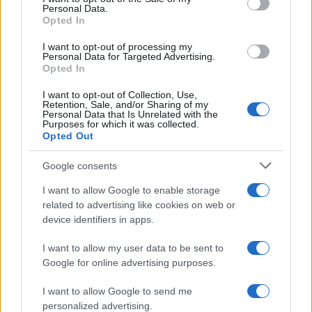
Personal Data.
not limited to your visit or usage behaviour. You may click to
Opted In
grant or deny consent to Google and its third-party tags to
use your data for below specified purposes in below Google
I want to opt-out of processing my
consent section.
Personal Data for Targeted Advertising.
Opted In
I want to opt-out of Collection, Use,
Retention, Sale, and/or Sharing of my
Personal Data that Is Unrelated with the
Purposes for which it was collected.
Opted Out
Syndication
Culture
Google consents
Salute
Globalist
I want to allow Google to enable storage
related to advertising like cookies on web or
Megachip
Globalscience
device identifiers in apps.
GiULia
Globalsport
I want to allow my user data to be sent to
Google for online advertising purposes.
Prima Pagina
I want to allow Google to send me
personalized advertising.