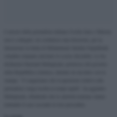
L’arresto della giornalista italiana Cecilia Sala a Teheran
non è collegato, né costituisce una ritorsione, per la
detenzione in Italia di Mohammad Abedini Najafabadi,
cittadino iraniano arrestato lo scorso dicembre. Lo ha
dichiarato Fatemeh Mohajerani, portavoce del governo
della Repubblica islamica, durante un incontro con la
stampa. “Ci auguriamo che la questione relativa alla
giornalista venga risolta in tempi rapidi”, ha aggiunto
Mohajerani, ribadendo che le autorità iraniane stanno
trattando il caso secondo le loro procedure.
La storia