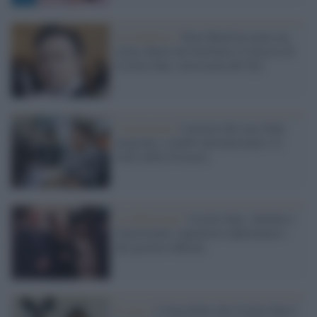
La trattativa /
Elon Musk ha avuto un
ruolo chiave nel facilitare il rilascio di
Cecilia Sala: retroscena del Nyt
I retroscena /
I misteri del caso Sala:
prigionia, scambi internazionali e il
ruolo della Svizzera
La riflessione /
Cecilia Sala, Abedini e
l'inesistente 'capolavoro diplomatico'
del governo Meloni
Il caso /
L'Iran diche che Cecilia Sala è