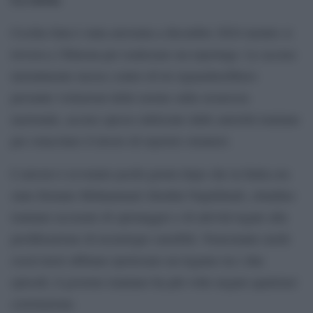
Cecilia Sala è stata arrestata a dicembre 2024 mentre si
trovava a Teheran per realizzare un reportage. Le accuse
inizialmente mosse contro di lei riguarderebbero
presunte violazioni delle norme sulla sicurezza
nazionale, accuse spesso utilizzate dalle autorità iraniane
per ostacolare il lavoro di reporter stranieri.
L’arresto è avvenuto pochi giorni dopo che in Italia era
stato fermato Mohammad Abedini Najafabadi, cittadino
iraniano accusato di spionaggio e di attività legate alla
proliferazione di tecnologie sensibili. Nonostante molti
osservatori abbiano ipotizzato un legame tra i due
episodi, il governo iraniano ha più volte negato qualsiasi
correlazione.