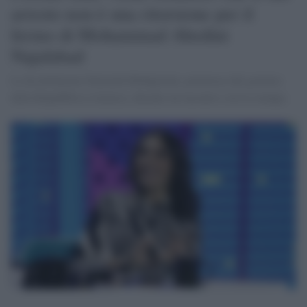
arresto non è una ritorsione per il
fermo di Mohammad Abedini
Najafabad
Lo ha dichiarato Fatemeh Mohajerani, portavoce del governo
della Repubblica islamica, durante un incontro con la stampa.