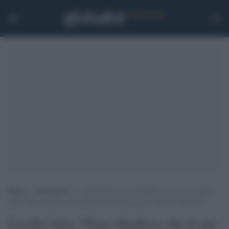
Home
>
Intelligence
>
Cecilia Sala: l’Iran ribadisce che il suo arresto
non è una ritorsione per il fermo di Mohammad Abedini Najafabad
Cecilia Sala: l'Iran ribadisce che il suo