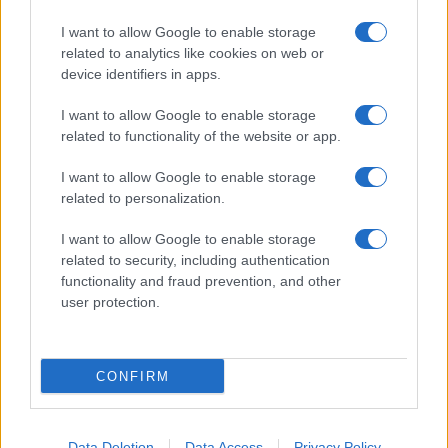
Giornale dello
Chi siamo
I want to allow Google to enable storage
Spettacolo
related to analytics like cookies on web or
Contributors
device identifiers in apps.
Wondernet
Facebook
I want to allow Google to enable storage
Giuliana Sgrena
related to functionality of the website or app.
Twitter
I want to allow Google to enable storage
Google News
related to personalization.
Mastodon
I want to allow Google to enable storage
related to security, including authentication
Cookie Policy
functionality and fraud prevention, and other
user protection.
Preferenze Privacy
CONFIRM
©2021 Globalist.it • All right reserved.
Data Deletion
Data Access
Privacy Policy