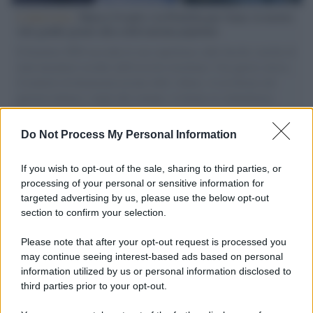
L'intervista /
Marco Croatti e la Flottilla per Gaza: le nostre
vele gonfie grazie alla sollevazione popolare
Il Senatore M5S racconta la sua esperienza sulle barche cariche di
aiuti umanitari assalite dall'esercito israeliano. Una guerra atroce,
il tentativo di disumanizzazione delle vittime, il servilismo del
governo italiano e degli altri europei, il ritorno al colonialismo.
L'importanza dei movimenti.
Do Not Process My Personal Information
Musica /
Al maestro Francesco Guccini
If you wish to opt-out of the sale, sharing to third parties, or
processing of your personal or sensitive information for
targeted advertising by us, please use the below opt-out
section to confirm your selection.
Il ricordo /
Quando Guccini raccontava le "Cronache
epafaniche": l'intervista all'artista che si definiva un
Please note that after your opt-out request is processed you
'narratore'
may continue seeing interest-based ads based on personal
information utilized by us or personal information disclosed to
third parties prior to your opt-out.
Lo studio /
Disinformazione russa e destra: anche la