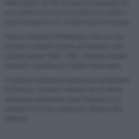
interno tedesco, ha detto ai membri del parlamento del
paese lunedì che se il pacco di Lipsia avesse iniziato a
bruciare durante un volo “avrebbe causato un incidente”.
Tuttavia, l’incidente di Birmingham è stato reso noto
solo dopo le indagini congiunte del Guardian e delle
emittenti tedesche WDR e NDR, sollevando domande
sul perché le autorità non lo abbiano rivelato prima.
Un portavoce della polizia antiterrorismo metropolitana
ha affermato: “Possiamo confermare che gli ufficiali
della polizia antiterrorismo stanno indagando su un
incidente in un locale commerciale a Midpoint Way,
Minworth.