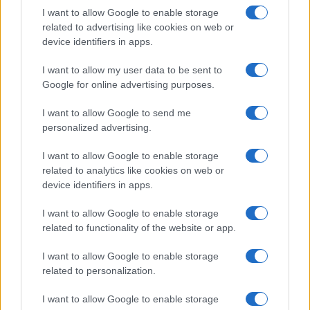
Salute
Globalist
I want to allow Google to enable storage
related to advertising like cookies on web or
Megachip
Globalscience
device identifiers in apps.
GiULia
Globalsport
I want to allow my user data to be sent to
Google for online advertising purposes.
Prima Pagina
I want to allow Google to send me
personalized advertising.
Giornale dello
Chi siamo
I want to allow Google to enable storage
Spettacolo
related to analytics like cookies on web or
Contributors
device identifiers in apps.
Wondernet
Facebook
I want to allow Google to enable storage
Giuliana Sgrena
related to functionality of the website or app.
Twitter
I want to allow Google to enable storage
Google News
related to personalization.
Mastodon
I want to allow Google to enable storage