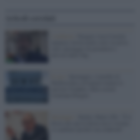
Articoli correlati
L'inchiesta /
Paragon: Luca Casarini
annuncia 'novità molto serie' in arrivo
sullo spionaggio di giornalisti e
attivisti delle Ong
Il caso /
Spionaggio, 4 membri di
Mediterranea sorvegliati tramite lo
spyware Graphite, della società
israeliana Paragon
Spionaggio /
Hacker, Mauri (Pd): "È la
destra che spia la destra ma il sistema
va cambiato perché è un colabrodo"