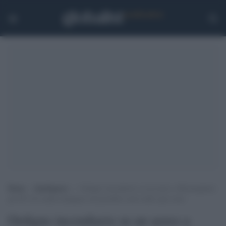
Home
>
Intelligence
>
Ordigno incendiario su un aereo a Birmingham:
gli 007 di Londra indagano sul possibile ruolo delle spie russe
Ordigno incendiario su un aereo a