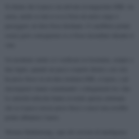
Si ritiene che il pacco sia arrivato al magazzino DHL via
aerea, anche se non si sa se fosse un aereo cargo o
passeggeri, né dove fosse destinato. Ci sarebbero potute
essere gravi conseguenze se si fosse incendiato durante il
volo.
Un incidente simile si è verificato in Germania, sempre a
fine luglio, quando un pacco sospetto diretto a un volo
ha preso fuoco in un’altra struttura DHL a Lipsia, e gli
investigatori stanno esaminando i collegamenti tra i due.
Le autorità tedesche hanno avvertito questa settimana
che se il pacco avesse preso fuoco a mezz’aria avrebbe
potuto abbattere l’aereo.
Thomas Haldenwang, capo del servizio di intelligence