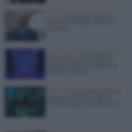
Mosca /
La Russia ha espulso sei
diplomatici britannici accusati di
spionaggio
Servizi segreti /
Così Pravfond, la
fondazione legata al Cremlino ha
finanziato operazioni di influenza in
Europa e nel mondo
Russia /
Avversari di Putin e dei suoi
alleati presi di mira con spyware
israeliano Pegasus all'interno della Ue