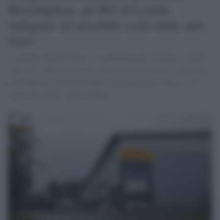
Birmingham: gli 007 di Londra
indagano sul possibile ruolo delle spie
russe
La polizia antiterrorismo sta indagando per verificare se delle
spie russe abbiano piazzato un ordigno incendiario su un aereo
parcheggiato in Gran Bretagna che poi ha preso fuoco in un
magazzino DHL a Birmingham.