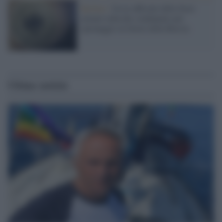
Berlino /
Un ex ufficiale delle forze
armate tedesche condannato per
spionaggio in favore della Russia
Ultime notizie