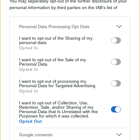
You may separately opt-out of the further disclosure of your
macchina propagandistica di Putin dietro la crisi di Ceuta
personal information by third parties on the IAB’s list of
downstream participants.
Personal Data Processing Opt Outs
This information may also be disclosed by us to third parties
Tendenze /
Sale il numero degli acquisti online in Europa e
on the IAB’s List of Downstream Participants that may further
I want to opt-out of the Sharing of my
aumentano le vendite di articoli second hand
disclose it to other third parties.
personal data.
Opted In
Please note that this website/app uses one or more Google
services and may gather and store information including but
I want to opt-out of the Sale of my
Personal Data.
not limited to your visit or usage behaviour. You may click to
Opted In
grant or deny consent to Google and its third-party tags to
use your data for below specified purposes in below Google
I want to opt-out of processing my
consent section.
Personal Data for Targeted Advertising.
Opted In
I want to opt-out of Collection, Use,
Retention, Sale, and/or Sharing of my
Personal Data that Is Unrelated with the
Purposes for which it was collected.
Opted Out
Syndication
Culture
Google consents