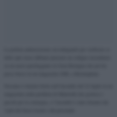
La polizia antiterrorismo sta indagando per verificare se
delle spie russe abbiano piazzato un ordigno incendiario
su un aereo parcheggiato in Gran Bretagna che poi ha
preso fuoco in un magazzino DHL a Birmingham.
Nessuno è rimasto ferito nell’incendio del 22 luglio in un
magazzino nella periferia di Minworth che gestisce i
pacchi per la consegna, e l’incendio è stato domato dai
vigili del fuoco locali e dal personale.