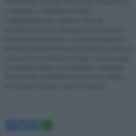
«Recentemente sono stato nella regione e ho parlato con
i combattenti. I combattenti non hanno
l’equipaggiamento per combattere i droni da
ricognizione russi, che correggono in modo accurato il
fuoco dell’artiglieria russa, e c’è anche una carenza di
proiettili di artiglieria. Mi aspetto che saremo in grado di
resistere all’arrivo delle armi in tempo e saremo in grado
di respingere il nemico. E poi distruggere i piani della
Russia per una controffensiva su vasta scala a giugno»,
ha sottolineato Zelensky, citato da Ukrinform.
Facebook
Twitter
Telegram
WhatsApp