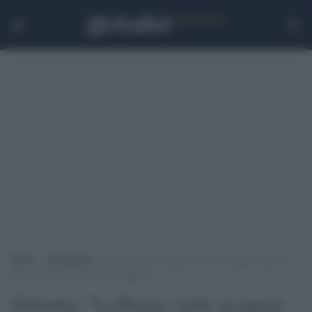
Home
>
Intelligence
>
Zelensky: “La Russia vuole occupare Chasiv
Yar nel Donetsk entro il 9 maggio”
Zelensky: "La Russia vuole occupare