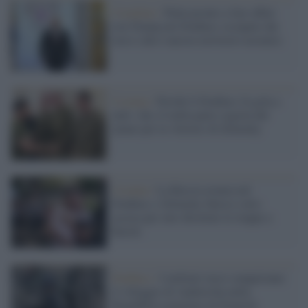
Cremlino /
Putin pronto a fare affari
con Trump nel Donbass occupato dai
russi (che è ancora territorio ucraino)
Ucraina /
Perché il Donbass fa gola a
tutti: che c'è nella parte segreta del
'piano per la vittoria' di Zelensky
Ucraina /
La Russia avanza nel
Donbass e Zelensky finisce sotto
accusa per aver dirottato le truppe a
Kursk
Donbass /
I militari russi conquistano
il villaggio di Andreevka nella
Repubblica popolare di Donetsk