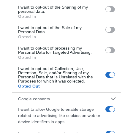
L'anniversario /
90 anni di Yves Saint Laurent, tra moda e
on the IAB’s List of Downstream Participants that may further
I want to opt-out of the Sharing of my
scandali
disclose it to other third parties.
personal data.
Opted In
Please note that this website/app uses one or more Google
services and may gather and store information including but
I want to opt-out of the Sale of my
Personal Data.
not limited to your visit or usage behaviour. You may click to
Opted In
grant or deny consent to Google and its third-party tags to
use your data for below specified purposes in below Google
I want to opt-out of processing my
consent section.
Personal Data for Targeted Advertising.
Opted In
I want to opt-out of Collection, Use,
Retention, Sale, and/or Sharing of my
Personal Data that Is Unrelated with the
Purposes for which it was collected.
Opted Out
Syndication
Culture
Google consents
Salute
Globalist
I want to allow Google to enable storage
related to advertising like cookies on web or
Megachip
Globalscience
device identifiers in apps.