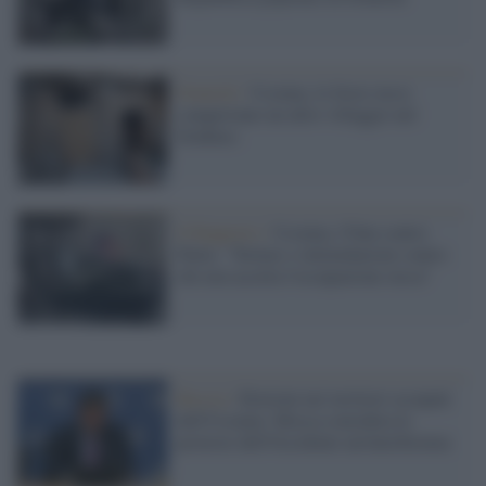
Donetsk /
Ucraina, le forze russe
conquistano un altro villaggio nel
Donbass
Il Rapporto /
Ucraina, l'Onu contro
Putin: "Torture e intimidazioni contro
chi non accetta l'occupazione russa"
Russia /
Elezioni nei territori occupati
dell'Ucraina: Mosca considera le
proteste dell'Occidente un'interferenza