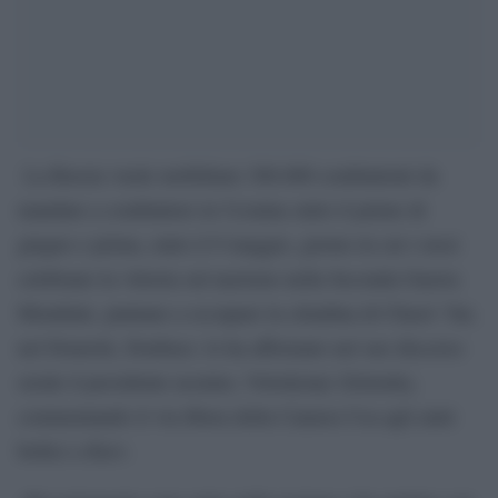
La Russia vuole mobilitare 300.000 combattenti da
mandare a combattere in Ucraina entro il primo di
giugno e prima, entro il 9 maggio, giorno in cui i russi
celebrano la vittoria sul nazismo nella Seconda Guerra
Mondiale, puntano a occupare la cittadina di Chasiv Yar,
nel Donetsk, Donbass: lo ha affermato nel suo discorso
serale il presidente ucraino, Volodymyr Zelensky,
commentando il via libera della Camera Usa agli aiuti
bellici a Kiev.