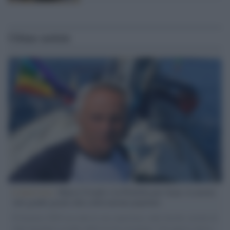
Ultime notizie
L'intervista /
Marco Croatti e la Flottilla per Gaza: le nostre
vele gonfie grazie alla sollevazione popolare
Il Senatore M5S racconta la sua esperienza sulle barche cariche di
aiuti umanitari assalite dall'esercito israeliano. Una guerra atroce,