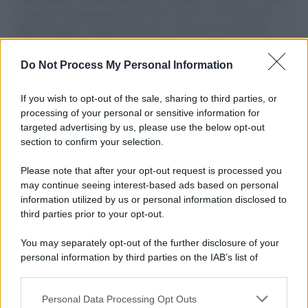
il tentativo di disumanizzazione delle vittime, il servilismo del
governo italiano e degli altri europei, il ritorno al colonialismo.
L'importanza dei movimenti.
Do Not Process My Personal Information
Palestina /
Il Board of Peace di Trump assegna il primo
contratto per un rudimentale avamposto militare a Gaza
If you wish to opt-out of the sale, sharing to third parties, or
processing of your personal or sensitive information for
targeted advertising by us, please use the below opt-out
section to confirm your selection.
L'evento /
La Sila diventa un palcoscenico naturale: nasce “A
Farla Amare Comincia Tu – Opera Sila”
Please note that after your opt-out request is processed you
may continue seeing interest-based ads based on personal
information utilized by us or personal information disclosed to
third parties prior to your opt-out.
Il ricordo /
Le radici di Francesco Guccini
You may separately opt-out of the further disclosure of your
personal information by third parties on the IAB’s list of
downstream participants.
Personal Data Processing Opt Outs
This information may also be disclosed by us to third parties