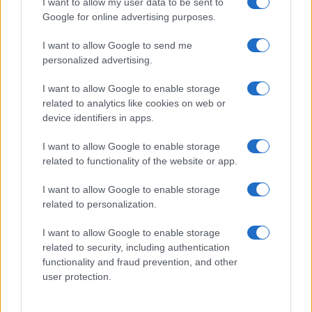
GiULia
Globalsport
I want to allow my user data to be sent to
Google for online advertising purposes.
Prima Pagina
I want to allow Google to send me
personalized advertising.
Giornale dello
Chi siamo
I want to allow Google to enable storage
Spettacolo
related to analytics like cookies on web or
Contributors
device identifiers in apps.
Wondernet
Facebook
I want to allow Google to enable storage
Giuliana Sgrena
related to functionality of the website or app.
Twitter
I want to allow Google to enable storage
Google News
related to personalization.
Mastodon
I want to allow Google to enable storage
related to security, including authentication
Cookie Policy
functionality and fraud prevention, and other
user protection.
Preferenze Privacy