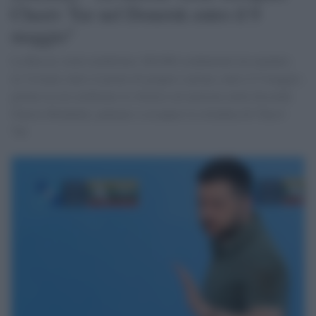
Chasiv Yar nel Donetsk entro il 9
maggio"
La Russia vuole mobilitare 300.000 combattenti da mandare
in Ucraina entro il primo di giugno e prima, entro il 9 maggio,
giorno in cui celebrano la vittoria sul nazismo nella Seconda
Guerra Mondiale, puntano a occupare la cittadina di Chasiv
Yar