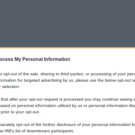
Nature
nta chi sono gli scienziati che, secondo
,
con le loro ricerche:
ocess My Personal Information
ccademia delle Scienze cinese, ha scoperto
to opt-out of the sale, sharing to third parties, or processing of your per
formation for targeted advertising by us, please use the below opt-out s
marino
abitato da forme di vita animale,
 selection.
 di profondità nell’oceano;
 that after your opt-out request is processed you may continue seeing i
mann Institute of Science in Israele, studiando
ased on personal information utilized by us or personal information dis
molecolare responsabile di degradare le proteine
 prior to your opt-out.
erno delle cellule, ha scoperto un aspetto
rately opt-out of the further disclosure of your personal information by
sistema immunitario
tro
: alcune delle proteine
he IAB’s list of downstream participants.