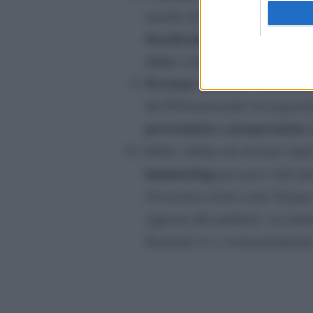
zanzare infettate d
mondo di
drasticamente la loro capaci
virus
Dengue
Zika
come
,
e
Precious Matsoso
, funzionari
del Witwatersrand, ha negozia
prevenzione e preparazione 
Infine, ultima ma non per imp
immunologa
per poco alla di
Prevention
(Cdc) sotto Trump, 
opposta alle politiche vaccinal
Kennedy Jr. e ai licenziamenti