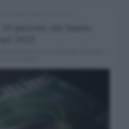
ersone che hanno segnato la scienza nel 2025
e 10 persone che hanno
 nel 2025
iù influenti nella ricerca scientifica degli ultimi dodici
orica rivista Nature