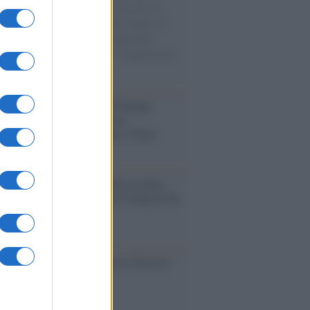
sercito israeliano. Una guerra atroce, il
ivo di disumanizzazione delle vittime, il
ismo del governo italiano e degli altri
ei, il ritorno al colonialismo. L'importanza
ovimenti.
tina /
Il Board of Peace di Trump
na il primo contratto per un
mentale avamposto militare a Gaza
nto /
La Sila diventa un palcoscenico
rale: nasce “A Farla Amare Comincia Tu
ra Sila”
cordo /
Le radici di Francesco Guccini