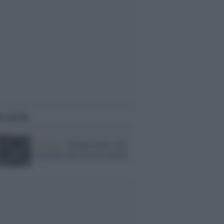
i anche
Scienza /
“Ringiovaniti” per
la prima volta ovociti umani