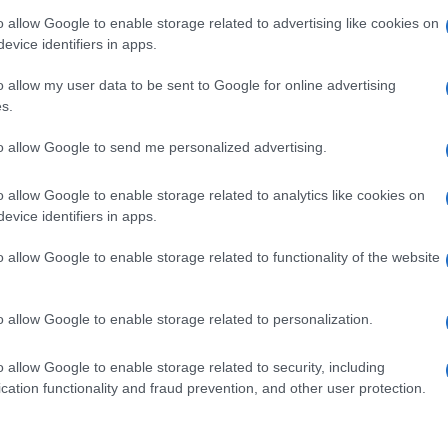
dall'e
o allow Google to enable storage related to advertising like cookies on
tentat
evice identifiers in apps.
nfeng
DeepSeek
, fondatore di
, ha guadagnato
servil
europ
Top Ten
per il rilascio, avvenuto a gennaio,
o allow my user data to be sent to Google for online advertising
dei m
s.
rato rivoluzionario non solo perché capace
 ma soprattutto perché sviluppato con una
to allow Google to send me personalized advertising.
Pales
asseg
te dalle Big Tech americane, finora da sole in
rudi
o allow Google to enable storage related to analytics like cookies on
tere alla pari con i loro modelli e rilasciato in
evice identifiers in apps.
bile gratuitamente
per adattarlo alle proprie
o allow Google to enable storage related to functionality of the website
L'eve
natu
– Ope
l Agrawal
lotta agli
è stato premiato per la sua
o allow Google to enable storage related to personalization.
 inizialmente in modo gratuito, contribuendo
o allow Google to enable storage related to security, including
l ranking delle università indiane, su cui si basa
Il ri
cation functionality and fraud prevention, and other user protection.
ti pubblici;
ra
ha creato in Brasile il primo allevamento al