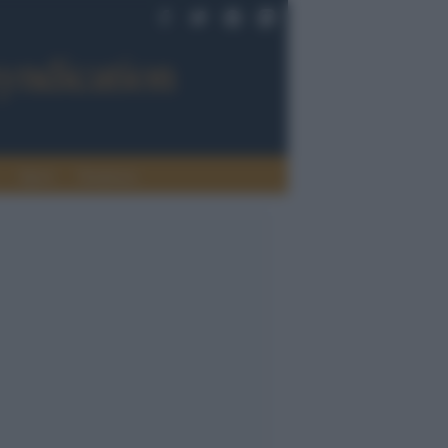
Sport
Tendenze