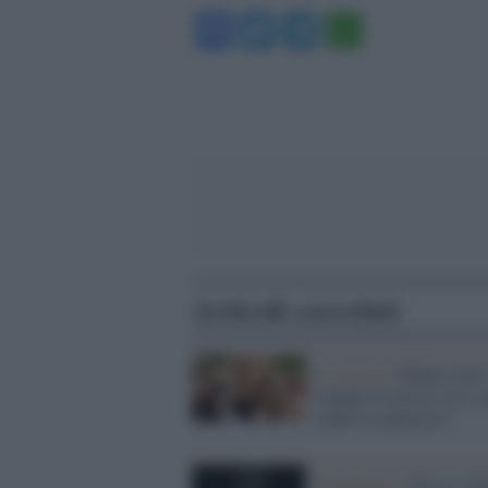
Facebook
Twitter
Telegram
WhatsA
Articoli correlati
La ricerca /
Ridere non 
sempre la stessa cosa: 
studio lo dimostra
Tecnologia /
Nasce l’atl