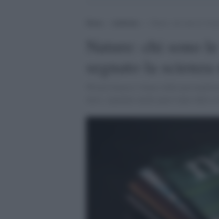
Home
>
Ambiente
>
Nature: chi sono le 10 p
Nature: chi sono l
segnato la scienza
Wired rilancia l’elenco delle personalità p
mesi, segnalate anche quest’anno dalla st