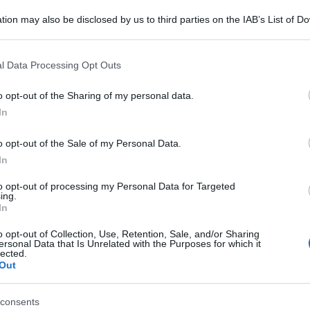
in peptidi con proprietà antimicrobiche, che
tion may also be disclosed by us to third parties on the IAB’s List of 
 dai batteri patogeni;
 that may further disclose it to other third parties.
Tony Tyson
dell’Università della California, che
 that this website/app uses one or more Google services and may gath
l Data Processing Opt Outs
Ulti
including but not limited to your visit or usage behaviour. You may click 
a fotocamera più grande del mondo, da ben
 to Google and its third-party tags to use your data for below specifi
o opt-out of the Sharing of my personal data.
rio Vera Rubin
Cile
in
, inaugurato quest’anno,
ogle consent section.
In
agliata mappa del cielo visibile di sempre;
o opt-out of the Sale of my Personal Data.
lo University College di Londra,ha dimostrato
In
terapia genica
rca che una nuova
è in grado
to opt-out of processing my Personal Data for Targeted
Corea di
della patologia neurodegenerativa
ing.
In
utazione genetica ereditaria;
KJ Muldoon
o paziente americano
, affetto da un
o opt-out of Collection, Use, Retention, Sale, and/or Sharing
L'int
ersonal Data that Is Unrelated with the Purposes for which it
Gaza:
lected.
bolismo del ciclo dell’urea, che quest’anno ha
solle
Out
a ultra-personalizzata realizzata con l’editing
Il Se
per ora sembra essere completamente guarito dal
barch
consents