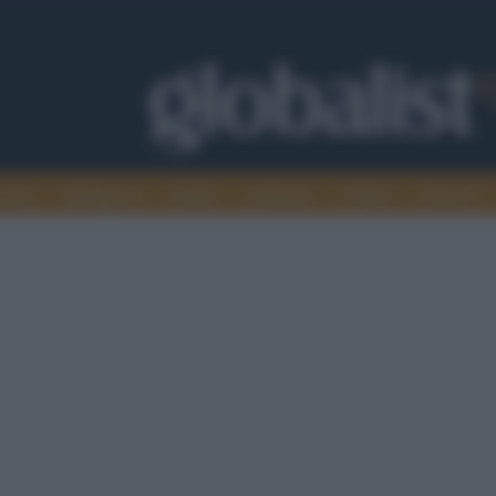
omia
Intelligence
Media
Ambiente
Cultura
Scienza