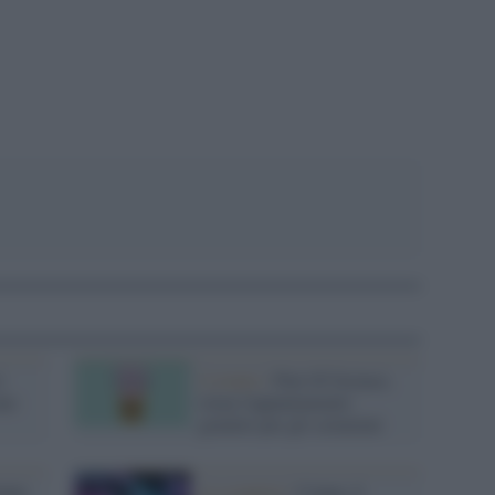
pp
è
L'evento /
Pint Of Science,
uno
torna l'appuntamento
gratuito per gli scienziati
ante
La scoperta /
Conan, il