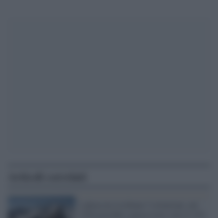
Articoli correlati
I ghiacciai rischiano l’estinzione, nel
2100 potrebbe sopravvivere solo il 12%