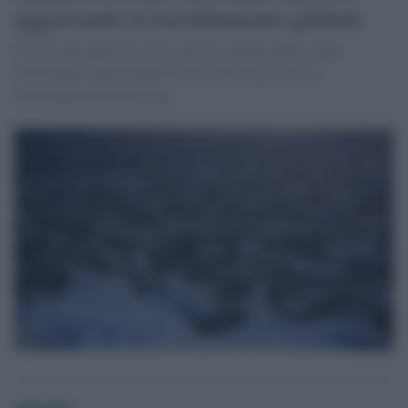
aggravando il riscaldamento globale
Il ritiro dei ghiacciai artici rilascia metano dalle acque
sotterranee, aumentando le emissioni di gas serra e
richiedendo azioni urgenti.
globalist