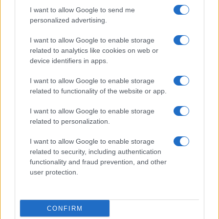
I want to allow Google to send me
personalized advertising.
Giornale dello
Chi siamo
I want to allow Google to enable storage
Spettacolo
related to analytics like cookies on web or
Contributors
device identifiers in apps.
Wondernet
Facebook
I want to allow Google to enable storage
Giuliana Sgrena
related to functionality of the website or app.
Twitter
I want to allow Google to enable storage
Google News
related to personalization.
Mastodon
I want to allow Google to enable storage
related to security, including authentication
Cookie Policy
functionality and fraud prevention, and other
user protection.
Preferenze Privacy
CONFIRM