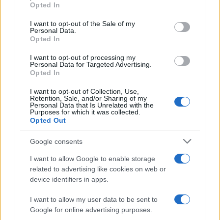
Opted In
Please note that this website/app uses one or more Google
services and may gather and store information including but
I want to opt-out of the Sale of my
Personal Data.
not limited to your visit or usage behaviour. You may click to
Opted In
grant or deny consent to Google and its third-party tags to
use your data for below specified purposes in below Google
I want to opt-out of processing my
consent section.
Personal Data for Targeted Advertising.
Opted In
I want to opt-out of Collection, Use,
Retention, Sale, and/or Sharing of my
Personal Data that Is Unrelated with the
Purposes for which it was collected.
Opted Out
Syndication
Culture
Google consents
Salute
Globalist
I want to allow Google to enable storage
related to advertising like cookies on web or
Megachip
Globalscience
device identifiers in apps.
GiULia
Globalsport
I want to allow my user data to be sent to
Google for online advertising purposes.
Prima Pagina