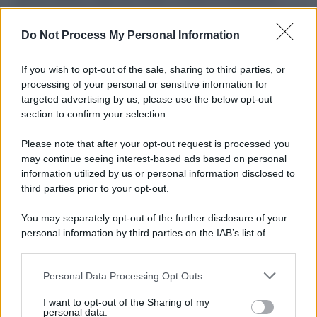
L'importanza dei movimenti.
Do Not Process My Personal Information
Musica /
Al maestro Francesco Guccini
If you wish to opt-out of the sale, sharing to third parties, or
processing of your personal or sensitive information for
targeted advertising by us, please use the below opt-out
section to confirm your selection.
Il ricordo /
Quando Guccini raccontava le "Cronache
epafaniche": l'intervista all'artista che si definiva un
Please note that after your opt-out request is processed you
'narratore'
may continue seeing interest-based ads based on personal
information utilized by us or personal information disclosed to
third parties prior to your opt-out.
Lo studio /
Disinformazione russa e destra: anche la
You may separately opt-out of the further disclosure of your
macchina propagandistica di Putin dietro la crisi di Ceuta
personal information by third parties on the IAB’s list of
downstream participants.
Personal Data Processing Opt Outs
This information may also be disclosed by us to third parties
Tendenze /
Sale il numero degli acquisti online in Europa e
on the IAB’s List of Downstream Participants that may further
I want to opt-out of the Sharing of my
aumentano le vendite di articoli second hand
disclose it to other third parties.
personal data.