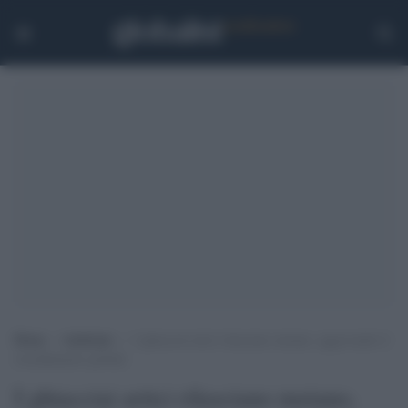
Home
>
Ambiente
>
I ghiacciai artici rilasciano metano, aggravando il
riscaldamento globale
I ghiacciai artici rilasciano metano,