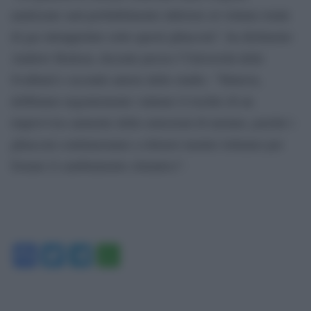
analizzate sarà probabilmente inferiore al volume totale
di gas intrappolato sotto questi ghiacciai”, ha dichiarato
Andrew Hodson, docente presso l’Università delle
Svalbard e secondo autore dello studio. “Tuttavia,
dobbiamo urgentemente valutare il rischio di un
improvviso aumento delle emissioni di metano, poiché i
ghiacciai continueranno a ritirarsi mentre lottiamo per
frenare il cambiamento climatico”.
Facebook
Twitter
Telegram
WhatsApp