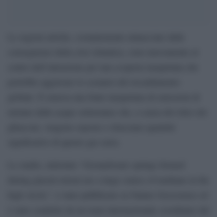
Le regioni artiche, costantemente minacciate dalle
conseguenze della crisi climatica, sono nuovamente al
centro dell’attenzione per una scoperta inaspettata che
potrebbe aggravare lo scenario del riscaldamento
globale. È emersa una fonte inaspettata di emissioni di
metano dalle acque sotterranee che, a causa del ritiro dei
ghiacciai, vengono esposte e rilasciano quantità
significative di questo gas serra.
Lo studio, intitolato “Groundwater springs formed
during glacial retreat are a large source of methane in the
high Arctic”, è stato pubblicato su Nature Geoscience ed
è stato condotto da un team internazionale coordinato dal