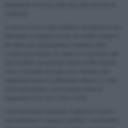
Dipartimento di Scienze della Terra dell’Università di
Cambridge.
La ricerca si basa su dati satellitari e rilevamenti in loco,
utilizzando le immagini raccolte dai satelliti Sentinel-2,
che fanno parte del programma Copernicus della
Commissione Europea. Lo studio si è concentrato sulle
Isole Svalbard, un arcipelago situato nel Mar Glaciale
Artico a nord della Norvegia, dove l’aumento delle
temperature legato al cambiamento climatico si è fatto
sentire intensamente, con un aumento medio di
temperatura di 4°C tra il 1970 e il 2020.
I ricercatori hanno monitorato 78 ghiacciai su queste
isole utilizzando le immagini satellitari, concentrandosi