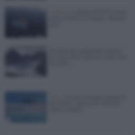
Ambiente /
L'allarme del Wwf risuona
anche al Festival di Venezia: "Bisogna
agire"
Gli effetti dei cambiamenti climatici
nel nostro Paese: ghiacciai sciolti, mari
più caldi e...
Clima /
Le nuove immagini spaventose
dai satelliti: i ghiacciai in Antartide
stanno crollando