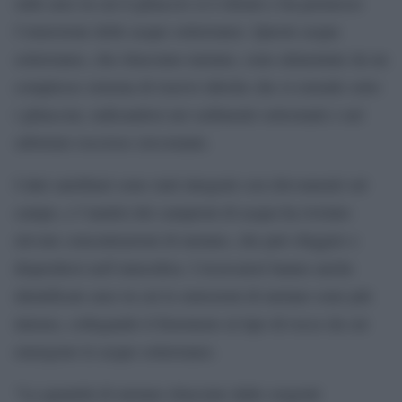
sulle aree in cui il ghiaccio si è ritirato e ha permesso
l’emersione delle acque sotterranee. Queste acque
sotterranee, che rilasciano metano, sono alimentate da un
complesso sistema di riserve idriche che si estende sotto
i ghiacciai, radicandosi nei sedimenti sottostanti e nel
substrato roccioso circostante.
I dati satellitari sono stati integrati con rilevamenti sul
campo, e l’analisi dei campioni di acqua ha rivelato
elevate concentrazioni di metano, che può sfuggire e
disperdersi nell’atmosfera. I ricercatori hanno anche
identificato aree in cui le emissioni di metano sono più
intense, collegando il fenomeno al tipo di rocce da cui
emergono le acque sotterranee.
“La quantità di metano rilasciato dalle sorgenti