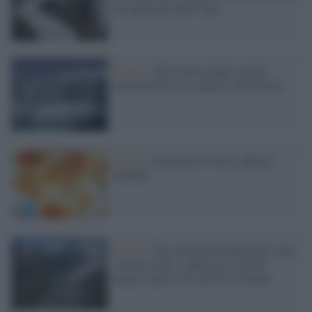
dei ghiacciai delle Alpi
Clima /
Alla ricerca degli isotopi
extraterrestri tra i ghiacci dell’Artico
Clima /
Copernicus rivela i ghiacci
bollenti
Clima /
Una catastrofe ambientale sotto
i nostri occhi: i ghiacciai svizzeri
hanno il perso 6% del loro volume