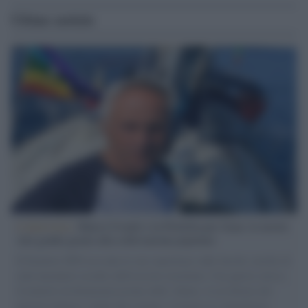
Ultime notizie
L'intervista /
Marco Croatti e la Flottilla per Gaza: le nostre
vele gonfie grazie alla sollevazione popolare
Il Senatore M5S racconta la sua esperienza sulle barche cariche di
aiuti umanitari assalite dall'esercito israeliano. Una guerra atroce,
il tentativo di disumanizzazione delle vittime, il servilismo del
governo italiano e degli altri europei, il ritorno al colonialismo.