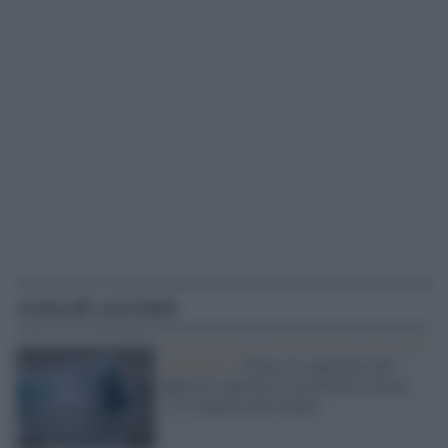
Articoli correlati
Ambiente /
Clima, la superficie del
ghiaccio antartico è ai minimi storici:
-7% rispetto alla media