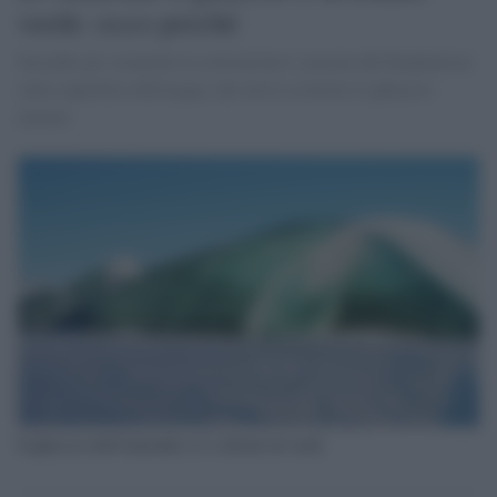
verde: ecco perché
Secondo gli scienziati la colorazione è causata dal fitoplancton
sulla superficie dell'acqua, che aveva scolorito il ghiaccio
marino
Il ghiaccio dell'Antartide si è colorato di verde