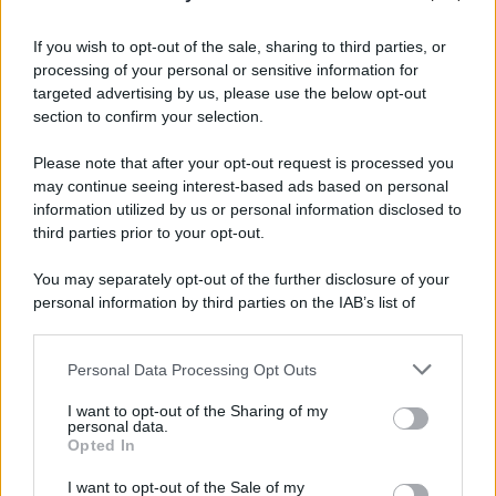
Il caso /
Trump ha quasi esaurito l'arsenale Usa, ma il
tycoon smentisce
If you wish to opt-out of the sale, sharing to third parties, or
processing of your personal or sensitive information for
targeted advertising by us, please use the below opt-out
section to confirm your selection.
Chiesa /
Papa Leone XIV denuncia le violenze in Ucraina e
Russia e chiede il rispetto del diritto umanitario e della
Please note that after your opt-out request is processed you
diplomazia
may continue seeing interest-based ads based on personal
information utilized by us or personal information disclosed to
third parties prior to your opt-out.
Il centenario /
A L'Aquila arriva la mostra "Tito, 100 anni
You may separately opt-out of the further disclosure of your
attraverso la forma"
personal information by third parties on the IAB’s list of
downstream participants.
Personal Data Processing Opt Outs
This information may also be disclosed by us to third parties
Il medagliere /
Europei di nuoto: Pellecani guida una super
on the IAB’s List of Downstream Participants that may further
I want to opt-out of the Sharing of my
Italia
disclose it to other third parties.
personal data.
Opted In
Please note that this website/app uses one or more Google
services and may gather and store information including but
I want to opt-out of the Sale of my