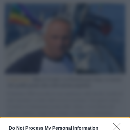
L'intervista /
Marco Croatti e la Flottilla per Gaza: le nostre
vele gonfie grazie alla sollevazione popolare
Il Senatore M5S racconta la sua esperienza sulle barche cariche di
aiuti umanitari assalite dall'esercito israeliano. Una guerra atroce,
il tentativo di disumanizzazione delle vittime, il servilismo del
governo italiano e degli altri europei, il ritorno al colonialismo.
L'importanza dei movimenti.
Do Not Process My Personal Information