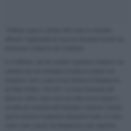
Febbraio segna il culmine dell’estate in Antartide,
offrendo l’opportunità di osservare fenomeni insoliti che
interessano il ghiaccio del continente.
Il 16 febbraio, uno dei satelliti Copernicus Sentinel-2 ha
catturato una rara immagine di ghiaccio marino con
sfumature verdi a causa di una fioritura di fitoplancton
nel Mare di Ross. Nel 2017, lo stesso fenomeno del
ghiaccio verde è stato osservato nella stessa regione e,
secondo gli scienziati dell’Australia’s Antarctic Climate
and Ecosystems Cooperative Research Centre, il colore
verde è stato causato dal fitoplancton sulla superficie