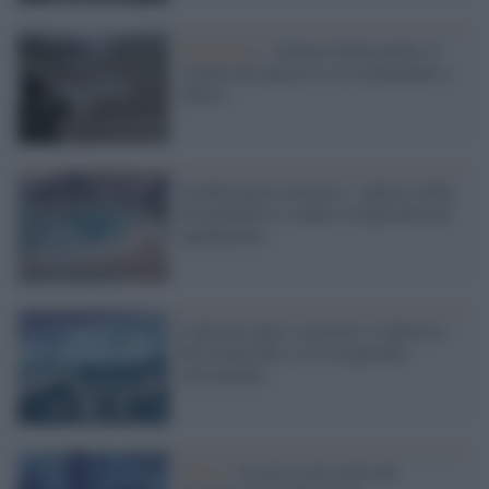
Emergenza /
Allarme Marmolada: il
volume del ghiaccio sta continuando a
ridursi
Cambiamenti climatici: i ghiacci della
Groenlandia si stanno sciogliendo più
rapidamente
L'allarme degli scienziati: il ghiaccio
dell'Antartide si sta sciogliendo
velocemente
Meteo /
In arrivo nel week end