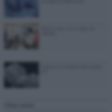
un'ondata di freddo polare
Ghiaccio laser, ecco il raggio che
raffredda
Il ghiaccio si trasforma sulla cometa
67P
Ultime notizie