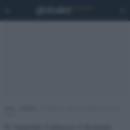
Home
>
Ambiente
>
In Antartide il ghiaccio è diventato verde: ecco
perché
In Antartide il ghiaccio è diventato