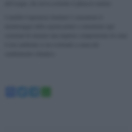
dell’acqua, che aveva scolorito il ghiaccio marino.
I satelliti Copernicus Sentinel-2 consentono il
monitoraggio delle regioni polari e consentono agli
scienziati di ottenere una migliore comprensione di come
il loro ambiente si sta evolvendo a causa del
cambiamento climatico.
Facebook
Twitter
Telegram
WhatsApp