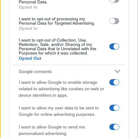
Personal Data.
not limited to your visit or usage behaviour. You may click to
Opted In
grant or deny consent to Google and its third-party tags to
use your data for below specified purposes in below Google
I want to opt-out of processing my
consent section.
Personal Data for Targeted Advertising.
Opted In
I want to opt-out of Collection, Use,
Retention, Sale, and/or Sharing of my
Personal Data that Is Unrelated with the
Purposes for which it was collected.
Opted Out
Syndication
Culture
Google consents
Salute
Globalist
I want to allow Google to enable storage
related to advertising like cookies on web or
Megachip
Globalscience
device identifiers in apps.
GiULia
Globalsport
I want to allow my user data to be sent to
Google for online advertising purposes.
Prima Pagina
I want to allow Google to send me
personalized advertising.