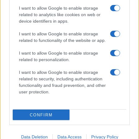
Giornale dello
Chi siamo
I want to allow Google to enable storage
Spettacolo
related to analytics like cookies on web or
Contributors
device identifiers in apps.
Wondernet
Facebook
I want to allow Google to enable storage
Giuliana Sgrena
related to functionality of the website or app.
Twitter
I want to allow Google to enable storage
Google News
related to personalization.
Mastodon
I want to allow Google to enable storage
related to security, including authentication
Cookie Policy
functionality and fraud prevention, and other
user protection.
Preferenze Privacy
CONFIRM
©2021 Globalist.it • All right reserved.
Data Deletion
Data Access
Privacy Policy
Syndication