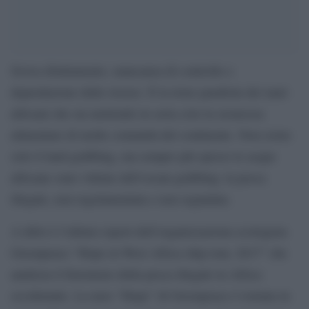
Sovra-sfruttamento, mancanza di controllo e
depredazione delle risorse. È la triste parabola dei mari
africani che sta mettendo in seria crisi la sicurezza
alimentare di molte comunità del continente. Non esiste
solo il land grabbing, ma sempre più spesso le acque
africane sono vittime dell’ocean grabbing: la pesca
illegale, non regolamentata e non segnalata.
A dirlo è l’ultimo report dell’organizzazione ecologista
Greenpeace “Hope in West Africa ship tour, 2017” che
analizza il fenomeno della pesca illegale in Africa
occidentale. La nave “Hope” di Greenpeace è tornata in