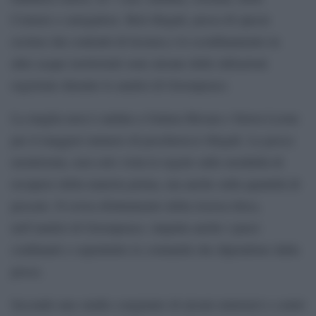
Comore e senegalese. Reti illegali, pesca di specie
escluse dai contratti di licenza e lo sconfinamento in
altre acque territoriali sono alcune delle infrazioni
registrate durante le analisi di Greenpeace.
La maglia nera è andata a Guinea Bissau e Sierra Leone
per il maggior numero di pescherecci illegali. La pesca
monitorata, non solo viola le regole sulle modalità di
recupero della materia prima, ma anche sulla quantità di
pescato. Il sovra-sfruttamento della risorsa ittica,
nell’analisi di Greenpeace, impatta anche i paesi
confinanti e soprattutto le comunità che dipendono dalla
pesca.
Secondo uno studio congiunto di alcuni ministeri e centri