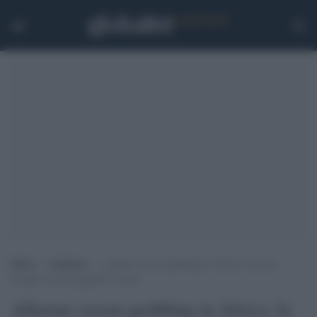
Home
>
Ambiente
>
Allarme ocean-grabbing in Africa: la pesca
illegale sta distruggendo il mare
Allarme ocean-grabbing in Africa: la