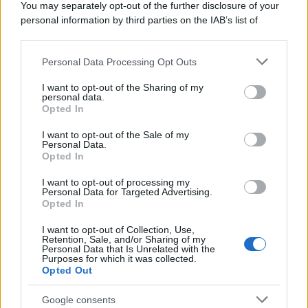
You may separately opt-out of the further disclosure of your
tycoon smentisce
personal information by third parties on the IAB’s list of
downstream participants.
Personal Data Processing Opt Outs
This information may also be disclosed by us to third parties
La banca /
Caso Mps: i pm milanesi ora vogliono vederci
on the IAB’s List of Downstream Participants that may further
I want to opt-out of the Sharing of my
chiaro sulle “chat” tra un dirigente del Mef e alcuni ministri
disclose it to other third parties.
personal data.
Opted In
Please note that this website/app uses one or more Google
services and may gather and store information including but
I want to opt-out of the Sale of my
Personal Data.
not limited to your visit or usage behaviour. You may click to
Opted In
grant or deny consent to Google and its third-party tags to
use your data for below specified purposes in below Google
I want to opt-out of processing my
consent section.
Personal Data for Targeted Advertising.
Opted In
I want to opt-out of Collection, Use,
Retention, Sale, and/or Sharing of my
Personal Data that Is Unrelated with the
Purposes for which it was collected.
Opted Out
Syndication
Culture
Google consents