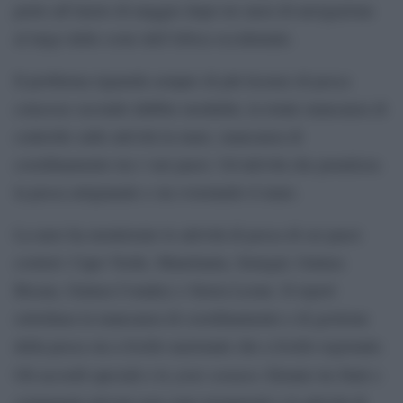
porto all’inizio di maggio dopo tre mesi di navigazione
al largo delle coste dell’Africa occidentale.
Il problema riguarda sempre di più licenze di pesca
concesse secondo dubbie modalità, la totale mancanza di
controllo sulle attività in mare, mancanza di
coordinamento tra i vari paesi. Un’attività che penalizza
la pesca artigianale e sta svuotando il mare.
La nave ha monitorato le attività di pesca di sei paesi
costieri: Capo Verde, Mauritania, Senegal, Guinea
Bissau, Guinea Conakry e Sierra Leone. Il report
sottolinea la mancanza di coordinamento e di gestione
della pesca sia a livello nazionale che a livello regionale.
joint ventures
Gli accordi speciali e le
firmate tra Stati e
compagnie private non sono trasparenti e le attività di