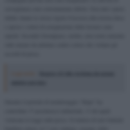
sorveglianza sono estremamente deboli. Non tutti i paesi,
infatti, hanno le stesse regole d’accesso alla risorsa ittica
e spesso i criteri di assegnazione delle licenze sono
opachi. Secondo Greenpeace, inoltre, non esiste armonia
sulle misure da adottare contro coloro che violano gli
accordi di pesca.
Leggi anche:
Roggero, il Colle e la firma che nessun
ministro può dare
Durante il periodo di monitoraggio “Hope” ha
controllato 37 pescherecci industriali, 13 dei quali
violavano le leggi sulla pesca. Si trattava di navi battenti
bandiera cinese, in 7 casi, italiana, coreana, delle