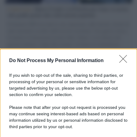
L'intervista /
Marco Croatti e la Flottilla per Gaza: le nostre
vele gonfie grazie alla sollevazione popolare
Il Senatore M5S racconta la sua esperienza sulle barche cariche di
aiuti umanitari assalite dall'esercito israeliano. Una guerra atroce,
il tentativo di disumanizzazione delle vittime, il servilismo del
governo italiano e degli altri europei, il ritorno al colonialismo.
L'importanza dei movimenti.
Do Not Process My Personal Information
Tendenze /
Sale il numero degli acquisti online in Europa e
aumentano le vendite di articoli second hand
If you wish to opt-out of the sale, sharing to third parties, or
processing of your personal or sensitive information for
targeted advertising by us, please use the below opt-out
section to confirm your selection.
Pd /
Un partito progressista e di sinistra che si spacca sul
riarmo ha un serio problema
Please note that after your opt-out request is processed you
may continue seeing interest-based ads based on personal
information utilized by us or personal information disclosed to
third parties prior to your opt-out.
Il caso /
Trump ha quasi esaurito l'arsenale Usa, ma il