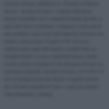
di ricerca africani, pubblicato su “Frontiers in Marine
Science” nel mese di marzo, l’impatto della pesca
illegale costerebbe circa 2 miliardi di dollari all’anno ai
paesi dell’Africa occidentale. A pagarne le spese più di
altri sarebbero i paesi usciti dall’epidemia di ebola come
Guinea e Sierra Leone. E quasi il 40% del pesce
catturato nelle acque dell’Atlantico sarebbe frutto di
modalità illegali. La pesca industriale illecita, inoltre,
avrebbe causato la perdita di 300 mila posti di lavoro tra
i pescatori artigianali. Secondo la ricerca, tra il 2010 e il
2015 la quantità di pescato illecito si aggirava intorno
alle 700 mila tonnellate all’anno e i paesi più sfruttati
erano Mauritania e Senegal.