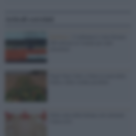
Articoli correlati
Epidemia /
L'ordinanza è stata firmata:
400 milioni ai Comuni per aiuti
alimentari
Negli Stati Uniti si butta la metà della
frutta e della verdura prodotte
Nella calza della befana solo alimenti.
Causa crisi