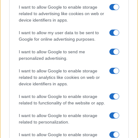
Salute
Globalist
I want to allow Google to enable storage
related to advertising like cookies on web or
Megachip
Globalscience
device identifiers in apps.
GiULia
Globalsport
I want to allow my user data to be sent to
Google for online advertising purposes.
Prima Pagina
I want to allow Google to send me
personalized advertising.
Giornale dello
Chi siamo
I want to allow Google to enable storage
Spettacolo
related to analytics like cookies on web or
Contributors
device identifiers in apps.
Wondernet
Facebook
I want to allow Google to enable storage
Giuliana Sgrena
related to functionality of the website or app.
Twitter
I want to allow Google to enable storage
Google News
related to personalization.
Mastodon
I want to allow Google to enable storage