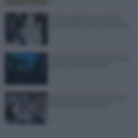
Il Texas repubblicano concederà di
portare pistole e revolver senza licenza
Che tutela mette a disposizione l'Italia
per gli scommettitori online?
Rissa in strada: l'ex pugile Pino Leto
perde la licenza di metronotte