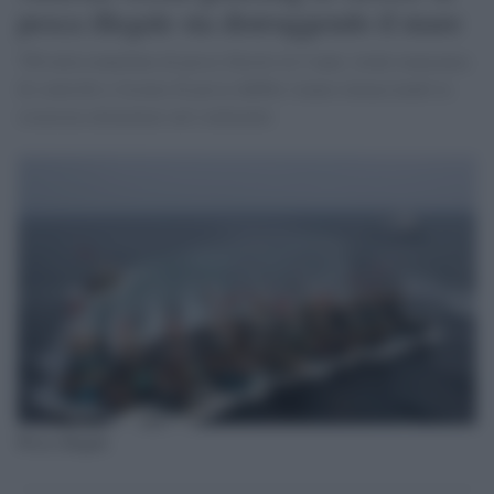
pesca illegale sta distruggendo il mare
700 mila tonnellate di pesce illecito in 5 anni, totale mancanza
di controllo e licenze di pesca dubbie stanno minacciando la
sicurezza alimentare nel continente
Pesca illegale