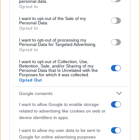
personal data.
Opted In
Please note that this website/app uses one or more Google
services and may gather and store information including but
I want to opt-out of the Sale of my
Personal Data.
not limited to your visit or usage behaviour. You may click to
Opted In
grant or deny consent to Google and its third-party tags to
use your data for below specified purposes in below Google
I want to opt-out of processing my
consent section.
Personal Data for Targeted Advertising.
Opted In
I want to opt-out of Collection, Use,
Retention, Sale, and/or Sharing of my
Personal Data that Is Unrelated with the
Purposes for which it was collected.
Opted Out
Syndication
Culture
Google consents
Salute
Globalist
I want to allow Google to enable storage
related to advertising like cookies on web or
Megachip
Globalscience
device identifiers in apps.
GiULia
Globalsport
I want to allow my user data to be sent to
Google for online advertising purposes.