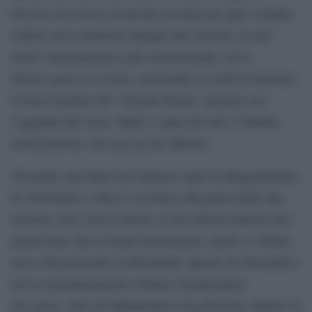
Puccini non avesse incaricato nessuno per quel compito.
Alfano aveva elaborato dunque due versioni, in una
chiave drammaturgica più convenzionale, ma il
diverso passo si avverte, nonostante la scelta di riportare
il tema trionfale del “Nessun dorma”, persino con
l’aggiunta del verso «Ride e canta nel sole / l’infinita
nostra felicità» che non era nel libretto.
Toscanini, pur dopo aver imposto tagli di alleggerimento
di 109 battute e dato il via libera alla prima delle due
versioni, non l’aveva diretta; lo fece Ettore Panizza due
giorni dopo alla seconda messinscena, anche se Alfano
aveva disconosciuto il rifacimento operato da Toscanini e
aveva sistematicamente rifiutato di partecipare
alle prove, oltre ad abbandonare Casa Ricordi, definire in