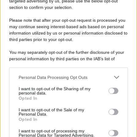
targeted advertising by us, please use the below opt-out
section to confirm your selection.
Pd /
Un partito progressista e di sinistra che si spacca sul
riarmo ha un serio problema
Please note that after your opt-out request is processed you
may continue seeing interest-based ads based on personal
information utilized by us or personal information disclosed to
third parties prior to your opt-out.
Il caso /
Trump ha quasi esaurito l'arsenale Usa, ma il
You may separately opt-out of the further disclosure of your
tycoon smentisce
personal information by third parties on the IAB’s list of
downstream participants.
Personal Data Processing Opt Outs
This information may also be disclosed by us to third parties
La banca /
Caso Mps: i pm milanesi ora vogliono vederci
on the IAB’s List of Downstream Participants that may further
I want to opt-out of the Sharing of my
chiaro sulle “chat” tra un dirigente del Mef e alcuni ministri
disclose it to other third parties.
personal data.
Opted In
Please note that this website/app uses one or more Google
services and may gather and store information including but
I want to opt-out of the Sale of my
Personal Data.
not limited to your visit or usage behaviour. You may click to
Opted In
grant or deny consent to Google and its third-party tags to
use your data for below specified purposes in below Google
I want to opt-out of processing my
consent section.
Personal Data for Targeted Advertising.