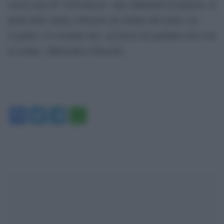
con le note di “Giovinezza”, pur ordinando di deporre, ai
piedi della statua a Puccini nel ridotto del teatro, tra
il primo e il secondo atto, un fascio di garofani rossi con
la scritta: «Mussolini a Puccini».
Facebook
Twitter
Telegram
WhatsApp