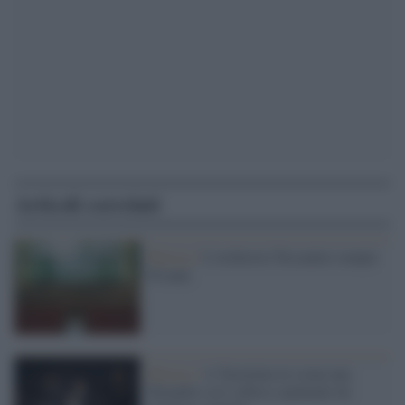
Articoli correlati
Musica /
L'orchestra Toscanini compie
50 anni
Musica /
A Taormina in scena una
Turandot così sobria e puntuale da