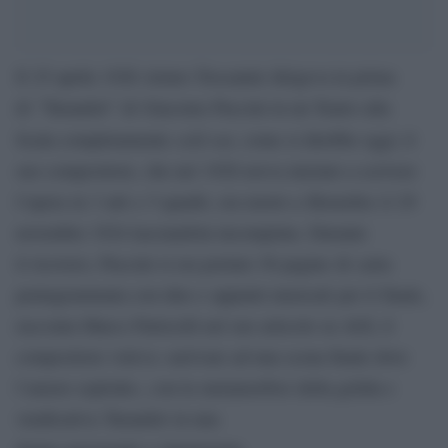
Il 25 aprile 1926 Arturo Toscanini dirigeva la prima
di “Turandot” di Giacomo Puccini in un Teatro alla
sold out
Scala completamente
, come si direbbe oggi; il
suo compositore, che nel 1920 aveva iniziato a scrivere
l’opera in 3 atti e 5 quadri, era morto a Bruxelles il 29
novembre 1924 lasciandola incompiuta. Durante
il ricovero, Puccini si era portato 36 pagine di carta
pentagrammata con idee e appunti musicali per il finale,
racconta Marco Patricelli nel suo articolo su AGI, il
compositore voleva «arrivare ad una scena finale dove
l’amore esploda», con la metamorfosi della gelida e
vendicativa Turandot in una