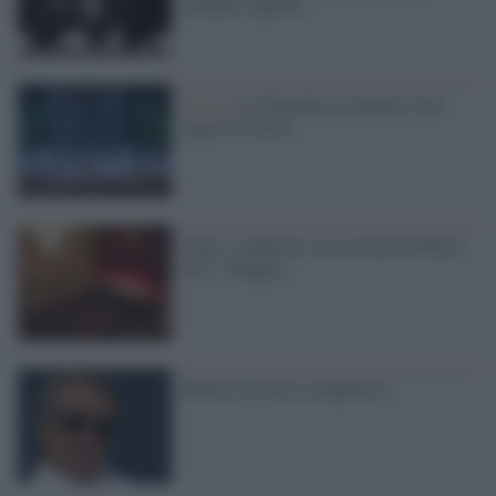
risultare superba
Lirica /
La Turandot a Cagliari è nel
segno di Sciola
Scala, i sindacati: no ai ricatti di Renzi
sul 1° Maggio
Mania ossessiva compulsiva