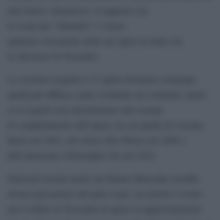
una lettera «disastroso» il rapporto con
la Scala per “Turandot” e vietare
qualsiasi esecuzione delle sue opere in teatri con
la direzione di Toscanini.
La versione eseguita il 27 aprile diventerà comunque
quella più diffusa e pure rivalutata nei contenuti, anche
se in seguito non mancheranno altri esempi
di completamento dell’opera, tra cui quello di Luciano
Berio nel 2001, del cinese Hao Weiya nel 2008 e
dell’americano Christopher Tin nel 2024.
Patricelli ricorda anche che Benito Mussolini avrebbe
dovuto presenziare dal palco reale, ma disertò l’evento
per il rifiuto di Toscanini di aprire la rappresentazione