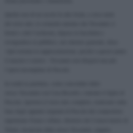
donna passionale e innamorata.
Quella sera di un secolo fa alla Scala, a circa metà
del terzo atto, le cronache narrano che Toscanini si
fermò e zittì l’orchestra, depose la bacchetta e
rivolgendosi al pubblico, nel silenzio generale, disse
«Qui termina la rappresentazione, perché a questo punto
il maestro è morto». Toscanini non dirigerà mai più
l’opera incompiuta di Puccini.
In realtà la partitura, come concordato dallo
stesso Toscanini con Casa Ricordi e Antonio il figlio di
Puccini, riportava il terzo atto completo, realizzato sulla
base degli appunti originali di Puccini dal compositore
napoletano Franco Alfano, direttore del Conservatorio di
Torino, incaricato dallo stesso Toscanini, seppure