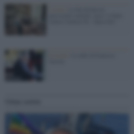
L'evento /
La Sila diventa un
palcoscenico naturale: nasce “A Farla
Amare Comincia Tu – Opera Sila”
Il ricordo /
Le radici di Francesco
Guccini
Ultime notizie