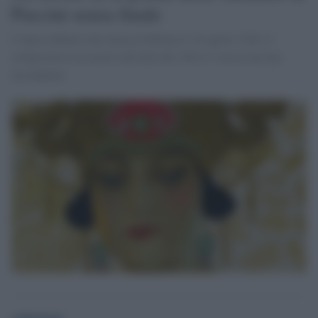
Puccini senza finale
L’opera debuttò alla Scala di Milano il 25 aprile 1926, il
compositore era morto alla fine del 1924 e l’aveva lasciata
incompiuta.
redazione