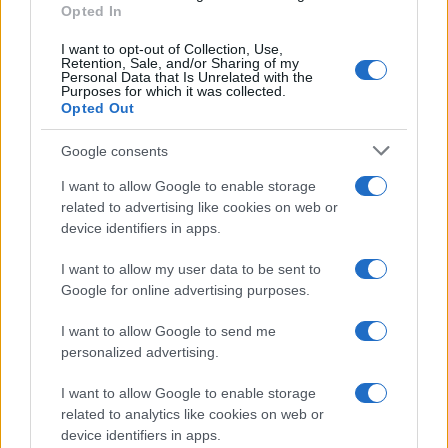
Opted In
I want to opt-out of Collection, Use,
Retention, Sale, and/or Sharing of my
Personal Data that Is Unrelated with the
Purposes for which it was collected.
Opted Out
Syndication
Culture
Google consents
Salute
Globalist
I want to allow Google to enable storage
related to advertising like cookies on web or
Megachip
Globalscience
device identifiers in apps.
GiULia
Globalsport
I want to allow my user data to be sent to
Google for online advertising purposes.
Prima Pagina
I want to allow Google to send me
personalized advertising.
Giornale dello
Chi siamo
I want to allow Google to enable storage
Spettacolo
related to analytics like cookies on web or
Contributors
device identifiers in apps.