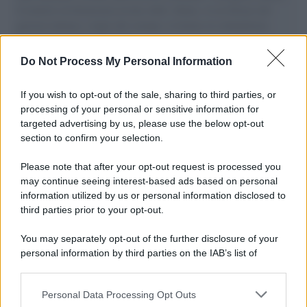
il tentativo di disumanizzazione delle vittime, il servilismo del
governo italiano e degli altri europei, il ritorno al colonialismo.
L'importanza dei movimenti.
Do Not Process My Personal Information
La scoperta /
Oplontis, le vittime dell’eruzione del Vesuvio
furono più numerose del previsto
If you wish to opt-out of the sale, sharing to third parties, or
processing of your personal or sensitive information for
targeted advertising by us, please use the below opt-out
section to confirm your selection.
Il medagliere /
Europei di nuoto: Pellecani guida una super
Italia
Please note that after your opt-out request is processed you
may continue seeing interest-based ads based on personal
information utilized by us or personal information disclosed to
third parties prior to your opt-out.
Il centenario /
A L'Aquila arriva la mostra "TITO, 100 anni
You may separately opt-out of the further disclosure of your
attraverso la forma"
personal information by third parties on the IAB’s list of
downstream participants.
Personal Data Processing Opt Outs
This information may also be disclosed by us to third parties