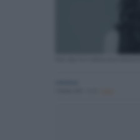
Fonte: https://www.illibraio.it/news/dautore/r
redazione
5 Ottobre 2025 - 11.10
Culture