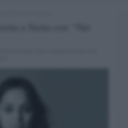
iena con “Nei nervi e nel cuore”
torna a Siena con “Nei
versità di Siena, l'autrice calabrese presenta il suo
vese.