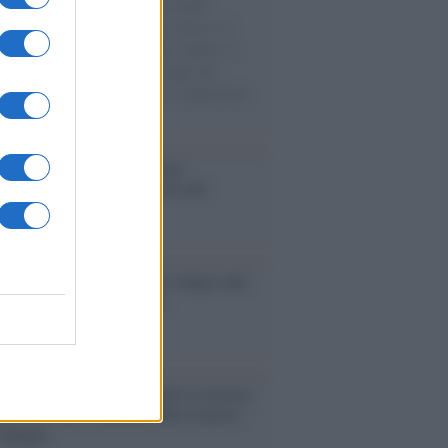
e cariche di aiuti umanitari assalite
sercito israeliano. Una guerra atroce, il
ivo di disumanizzazione delle vittime, il
ismo del governo italiano e degli altri
ei, il ritorno al colonialismo. L'importanza
ovimenti.
operta /
Oplontis, le vittime
eruzione del Vesuvio furono più
rose del previsto
ma /
Fabia Bettini: meglio cinque anni
eta che un cinema drogato
ra /
Tajani e Meloni: quando la miseria
ica su Ceuta si lamenta della risposta
 Spagna