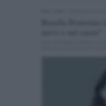
Home
>
Cultura
>
Rosella Postorino torna a S
Rosella Postorino 
nervi e nel cuore”
Presso l’Aula Magna del Rettorato dell'Uni
ultimo libro con la citazione di Cesare Pa