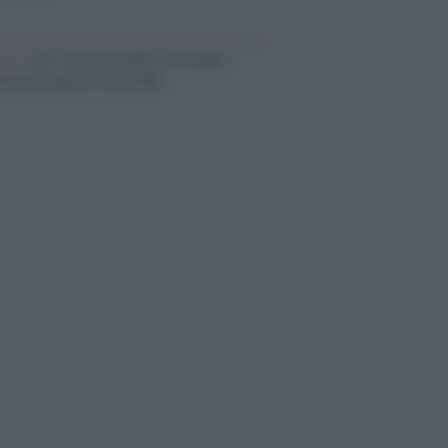
Aviv /
La “vittoria totale” di Israele
fica una guerra senza fine