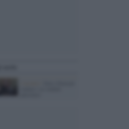
i anche
L'incontro /
Sono a Siena per
studiare i sei studenti
palestinesi