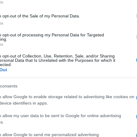
In
oscana, con la partecipazione del professor
i Letteratura moderna al Dipartimento di
o opt-out of the Sale of my Personal Data.
ure Antiche e Moderne.
In
Ulti
to opt-out of processing my Personal Data for Targeted
all’Università di Siena nel 2007, Rosella
ing.
In
ttrice e alumna Unisi è anche editor per Einaudi,
o opt-out of Collection, Use, Retention, Sale, and/or Sharing
nti e tutta la comunità dell’Ateneo.
ersonal Data that Is Unrelated with the Purposes for which it
lected.
Out
l’autrice ha scritto diversi romanzi noti, tra i
 che ha portato Postorino a trionfare nel “Premio
consents
trice (sezione “Opera Prima”) e ad entrare nella
o allow Google to enable storage related to advertising like cookies on
ega. Inoltre, con “Le assaggiatrici” ha vinto il
evice identifiers in apps.
L'int
i limitavo ad amare te” è stata finalista al
Gaza:
o allow my user data to be sent to Google for online advertising
solle
s.
Il Se
to allow Google to send me personalized advertising.
e considerato come un diario pubblico, nel quale