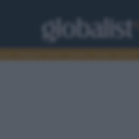
omia
Intelligence
Media
Ambiente
Cultura
Scienza