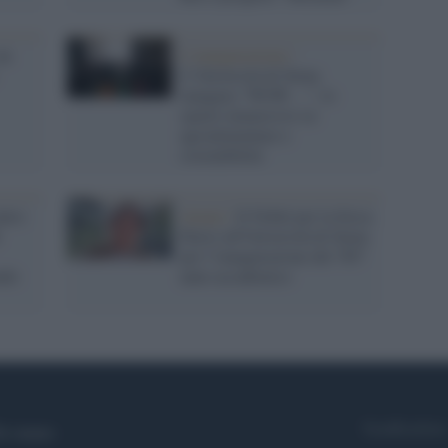
un
L’inaugurazione /
L’Università di Siena
inaugura “WOW…”, lo
spazio immersivo su
agroalimentare e
sostenibilità
ntro
Atenei /
Il Nobel per la fisica
Parisi all'Università di Siena
per l’inaugurazione del 785°
ndo
anno accademico
Syndication
i siamo