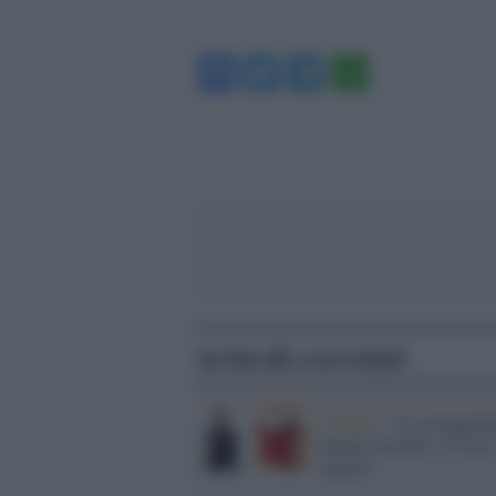
Facebook
Twitter
Telegram
WhatsA
Articoli correlati
Cinema /
“Le assaggiatr
diventa un film: al via le
riprese