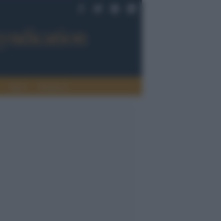
Sport
Tendenze