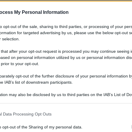
ocess My Personal Information
to opt-out of the sale, sharing to third parties, or processing of your per
formation for targeted advertising by us, please use the below opt-out s
 selection.
 that after your opt-out request is processed you may continue seeing i
a città in cui ha studiato e che l’ha vista muovere
ased on personal information utilized by us or personal information dis
 prior to your opt-out.
atura. Giovedì 9 ottobre, alle ore 17:30,
l’Aula Magna del Rettorato la presentazione del
rately opt-out of the further disclosure of your personal information by
he IAB’s list of downstream participants.
 cuore. Memoriale per il presente”
(Solferino,
ia memoria personale e riflessione civile, alla
tion may also be disclosed by us to third parties on the IAB’s List of 
 that may further disclose it to other third parties.
ima e Storia collettiva.
 that this website/app uses one or more Google services and may gath
l Data Processing Opt Outs
umni
(l’associazione che riunisce i laureati
including but not limited to your visit or usage behaviour. You may click 
 to Google and its third-party tags to use your data for below specifi
sarà moderato da Virginia Masoni, giornalista e
o opt-out of the Sharing of my personal data.
ogle consent section.