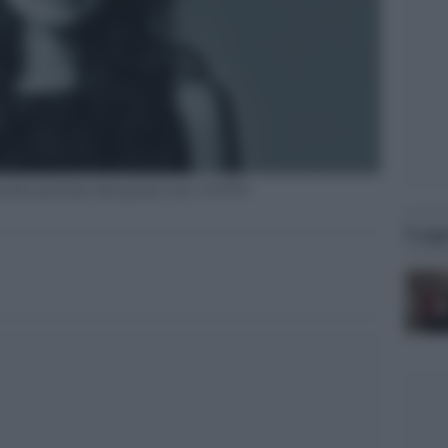
osella-postorino-tutti-giu-per-aria-1213979/
Legg