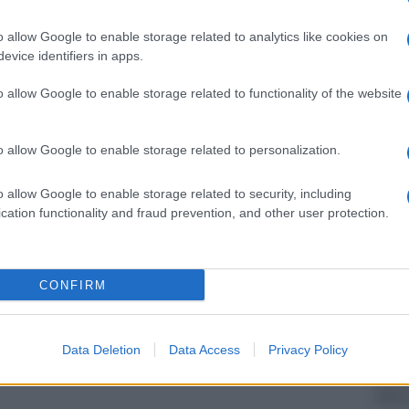
barch
dall'e
ienza personale con una riflessione sulla storia e
o allow Google to enable storage related to analytics like cookies on
tentat
citazione di Cesare Pavese presente nel titolo,
evice identifiers in apps.
servil
europ
o di partenza del libro.
o allow Google to enable storage related to functionality of the website
dei m
el 2 e del 3 ottobre, al Santa Chiara Lab e al
La sc
o allow Google to enable storage related to personalization.
nuto le prime due lezioni sul corso dell’editoria
dell’
ù di 70 partecipanti. Organizzato nell’ambito dei
nume
o allow Google to enable storage related to security, including
cation functionality and fraud prevention, and other user protection.
so si compone di sette incontri divisi tra lezioni
di gruppo, con l’obiettivo di far scoprire come si
Cine
di di
come si produce e come si comunica un libro.
CONFIRM
er Rosella Postorino a Siena: tra formazione e
 i nervi e il cuore della scrittura.
Data Deletion
Data Access
Privacy Policy
Dest
polit
della