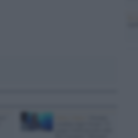
pp
Tel 
signi
ici”
Salute e futuro /
Giornata
mondiale degli Oceani: l’8
giugno UniSI presenta sulla
Rai il progetto "Miramar"