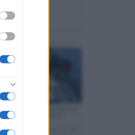
me notizie
ervista /
Marco Croatti e la Flottilla per
 le nostre vele gonfie grazie alla
vazione popolare
natore M5S racconta la sua esperienza sulle