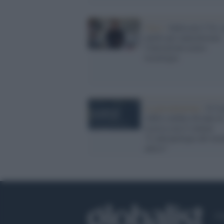
Unisi /
Indossare l’IA, 
anello per naturalizzare
l'interazione uomo-
tecnologia
La presentazione /
Il Ce
AMA celebra 40 anni di
ricerca con il volume
“L’antropologia del mo
antico”
Ch