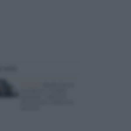
i anche
Il ricordo /
Quando Guccini
raccontava le "Cronache
epafaniche": l'intervista
all'artista che si definiva un
'narratore'