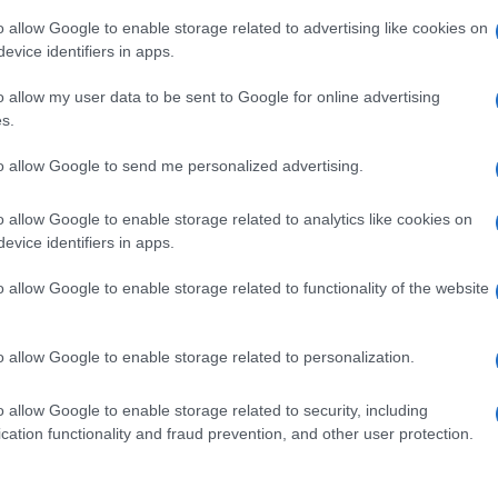
ersi e canzoni che si intrecciano senza soluzione
Il Se
o allow Google to enable storage related to advertising like cookies on
momenti di leggerezza corale, come l’irruzione di
barch
evice identifiers in apps.
dall'e
 dalle bambole di Sabine.
tentat
o allow my user data to be sent to Google for online advertising
servil
s.
ono e si contraddicono, musica che smorza e
europ
o stesso movimento ossessivo della scrittura
to allow Google to send me personalized advertising.
dei m
cedenza, in quel traboccare, sta l’anima del
o allow Google to enable storage related to analytics like cookies on
L'att
rini, bensì un’esperienza che la fa rivivere
evice identifiers in apps.
Seri
 capace di specchiarsi nelle marginalità di
o allow Google to enable storage related to functionality of the website
Musi
o allow Google to enable storage related to personalization.
io in questo doppio registro: la poesia come
ome poesia. Le parole della Merini si rifrangono
o allow Google to enable storage related to security, including
elle lotte di Franca Rame, nelle memorie di
cation functionality and fraud prevention, and other user protection.
il proprio nome davanti al Papa. L’eco di quelle
Il ri