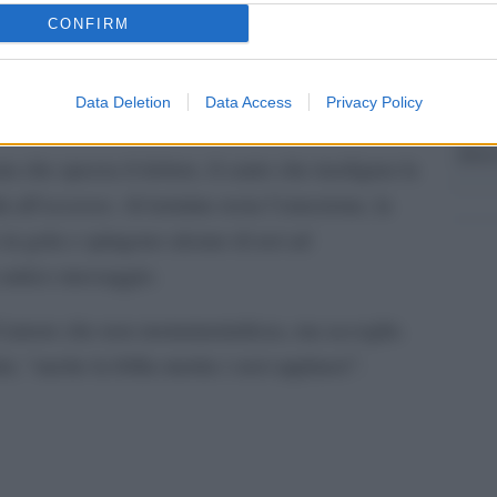
"Cron
 poetessa, fino a diventare un coro che non separa
CONFIRM
che s
alla sua vocazione di teatro nei luoghi di confine,
memoria e presente, tra margine e centro, tra
Data Deletion
Data Access
Privacy Policy
Lo st
anche
dietr
ata che spezza il dolore, il canto che trasfigura la
nità all’eccesso. Al termine resta l’emozione, la
n gola e spingono alcune di noi ad
n antico messaggio.
d’amore che non monumentalizza, ma accoglie.
, “anche la follia merita i suoi applausi”.