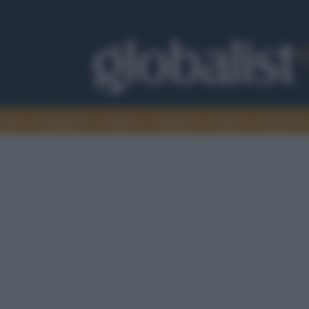
omia
Intelligence
Media
Ambiente
Cultura
Scienza