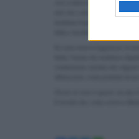
voci si intreccia con i versi della
mai vita e arte. Il
CETEC
, fedele 
trasforma il palco in un ponte tra 
follia e lucidità.
In scena resta la leggerezza: la ris
ferita, l’ironia che restituisce dig
commozione, lacrime che salgono i
abbracciarsi, come portatrici di u
Parole al vento
è questo: un atto 
E ricorda che, come scriveva Merini