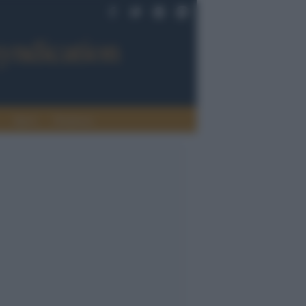
Sport
Tendenze