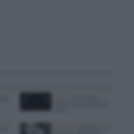
pp
rini,
Teatro /
Alessio Boni:
«Merini non è maledetta. È
sacra»
n ho
Il ricordo /
Alda Merini: la