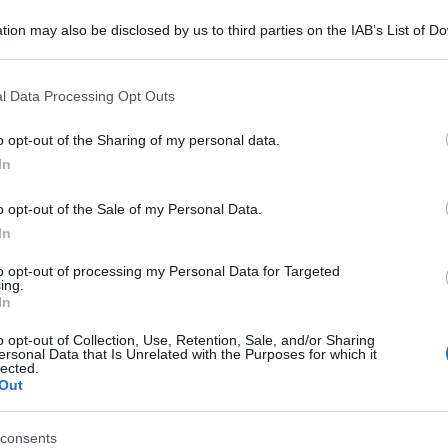
 come germoglio vitale, il disordine come seme
tion may also be disclosed by us to third parties on the IAB’s List of 
tacolo presentato al Todi Festival, in cui la
 that may further disclose it to other third parties.
ice cantante Gilberta Crispino, l’attrice
 that this website/app uses one or more Google services and may gath
l Data Processing Opt Outs
including but not limited to your visit or usage behaviour. You may click 
Yousi Fortun Y Perez danno corpo a un mosaico
 to Google and its third-party tags to use your data for below specifi
o opt-out of the Sharing of my personal data.
imonianze delle “Voci di Dentro”, le donne
ogle consent section.
Ulti
In
ompagnia lavora da oltre trent’anni.
o opt-out of the Sale of my Personal Data.
 Alda Merini, è quello di trasformarla in reliquia:
In
ata, candidata da Dario Fo al Nobel, custode di
to opt-out of processing my Personal Data for Targeted
ing.
Non prenderò mai il Nobel perché in
nanti (“
In
ento
sceglie un’altra via: restituirla come corpo
o opt-out of Collection, Use, Retention, Sale, and/or Sharing
idere delle proprie ossessioni e di trasformare il
ersonal Data that Is Unrelated with the Purposes for which it
lected.
Out
lterna episodi biografici – l’amore clandestino
L'int
Gaza:
 Paolo Pini, il matrimonio con Ettore Carniti,
solle
consents