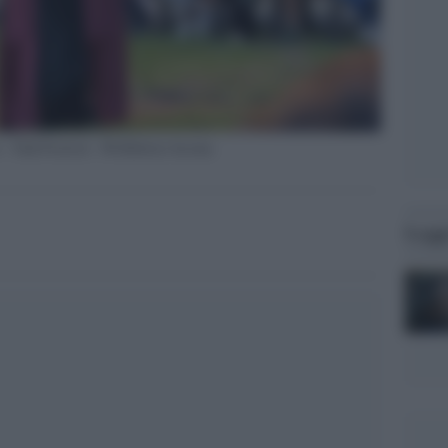
 - Todi Festival - Ph Roberta Savona
Legg