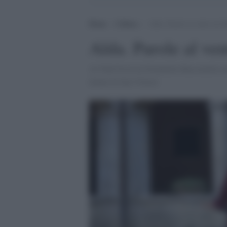
Home
>
Cultura
>
Alda. Parole al vento tra fol
Alda. Parole al vent
Al Todi Festival Donatella Massimilla intr
donne di San Vittore