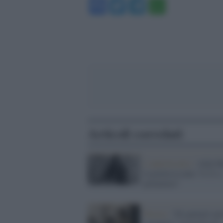
Facebook
Twitter
Telegram
WhatsA
Articoli correlati
L'anniversario /
Alda Me
la poetessa nata "il 21 a
primavera"
Poesia /
“Di parlarti no