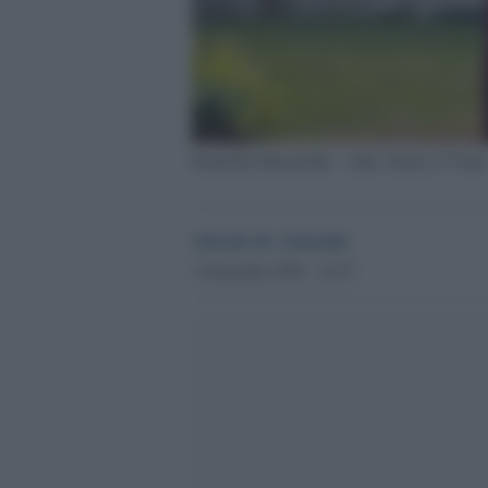
Donatella Massimilla - Alda. Parole al Vento
Alessia de Antoniis
1 Settembre 2025 - 22.57