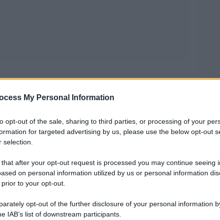
n Fortunato, due pipistrelli intrappolati
ocess My Personal Information
da Merini: sospesa tra il desiderio di librarsi e
to opt-out of the sale, sharing to third parties, or processing of your per
 In quell’immagine casuale, stava già il senso
formation for targeted advertising by us, please use the below opt-out s
, nel continuo oscillare tra prigionia e slancio,
 selection.
 that after your opt-out request is processed you may continue seeing i
ased on personal information utilized by us or personal information dis
n sapevo che nascere folle, aprire le zolle,
 prior to your opt-out.
Parole al vento
ce di Alda Merini apre
come
rately opt-out of the further disclosure of your personal information by
Non è soltanto il verso più noto, ma una
he IAB’s list of downstream participants.