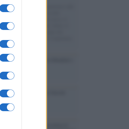
natore M5S racconta la sua esperienza sulle
e cariche di aiuti umanitari assalite
sercito israeliano. Una guerra atroce, il
ivo di disumanizzazione delle vittime, il
ismo del governo italiano e degli altri
ei, il ritorno al colonialismo. L'importanza
ovimenti.
esa /
Un estate di calcio: tra Mondiali e
e A
ca /
Al maestro Francesco Guccini
cordo /
Quando Guccini raccontava le