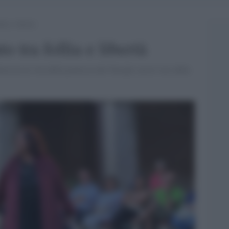
lia e libertà
o tra follia e libertà
eccia la vita della poetessa dei Navigli con le voci delle