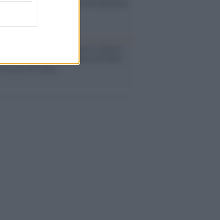
ache epafaniche": l'intervista all'artista
i definiva un 'narratore'
udio /
Disinformazione russa e destra:
 la macchina propagandistica di Putin
o la crisi di Ceuta