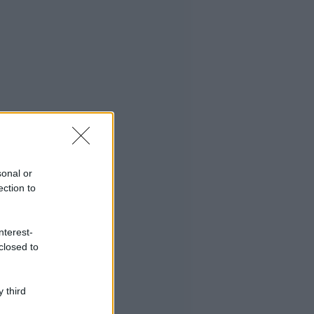
sonal or
ection to
nterest-
closed to
 third