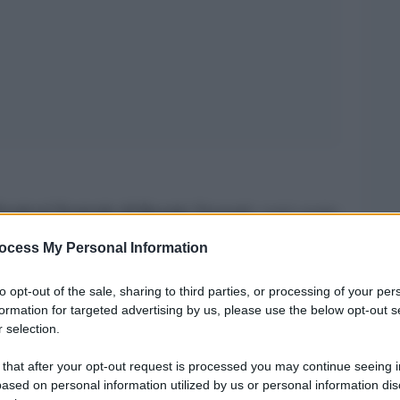
Festival Teatrale di Borgio Verezzi
: venti serate
el borgo medievale, con gran finale nelle Grotte
ocess My Personal Information
irettore artistico del festival
, ha costruito un
to opt-out of the sale, sharing to third parties, or processing of your per
la commedia con otto prime nazionali su undici
formation for targeted advertising by us, please use the below opt-out s
“Miles Gloriosus” di Plauto con Ettore
ia dal
 selection.
ssmann in “Ubi maior”
, passando per
 that after your opt-out request is processed you may continue seeing i
o Haber, Giuseppe Pambieri e Amanda
ased on personal information utilized by us or personal information dis