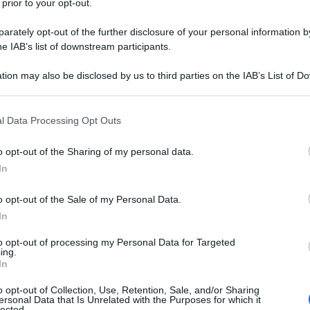
 prior to your opt-out.
undici spettacoli, tra teatro classico e
più longevi d’Italia.
rately opt-out of the further disclosure of your personal information by
he IAB’s list of downstream participants.
grazia gioie e miserie del mondo, trasformando
tion may also be disclosed by us to third parties on the IAB’s List of 
Ulti
lian Nisi
.
 that may further disclose it to other third parties.
 that this website/app uses one or more Google services and may gath
cato alla commedia?
l Data Processing Opt Outs
including but not limited to your visit or usage behaviour. You may click 
 to Google and its third-party tags to use your data for below specifi
o opt-out of the Sharing of my personal data.
gli ultimi anni: si pensa che la commedia debba
ogle consent section.
In
anche come denuncia sociale fin dall’antica Grecia.
tt, non solo di Aristofane Plauto, Shakespeare
o opt-out of the Sale of my Personal Data.
In
visione sull’umanità a 360 gradi. Può essere
, satirica; commedia nera, etica. Perché la
to opt-out of processing my Personal Data for Targeted
L'int
ing.
Gaza:
 comico dà la possibilità di riflettere su temi
In
solle
erso la parodia e la satira c’è la possibilità di
o opt-out of Collection, Use, Retention, Sale, and/or Sharing
Il Se
ersonal Data that Is Unrelated with the Purposes for which it
lected.