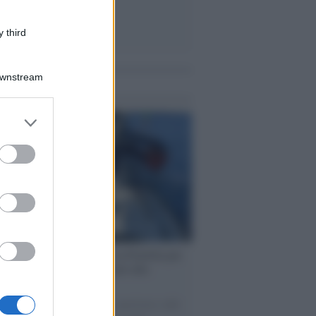
 third
Downstream
me notizie
er and store
to grant or
ed purposes
ervista /
Marco Croatti e la Flottilla per
 le nostre vele gonfie grazie alla
vazione popolare
natore M5S racconta la sua esperienza sulle