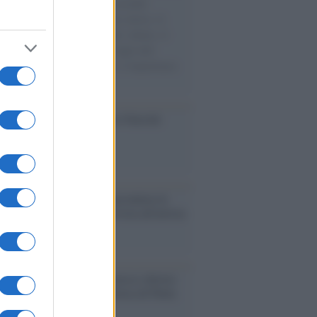
e cariche di aiuti umanitari assalite
sercito israeliano. Una guerra atroce, il
ivo di disumanizzazione delle vittime, il
ismo del governo italiano e degli altri
ei, il ritorno al colonialismo. L'importanza
ovimenti.
ca /
Al maestro Francesco Guccini
cordo /
Quando Guccini raccontava le
ache epafaniche": l'intervista all'artista
i definiva un 'narratore'
udio /
Disinformazione russa e destra:
 la macchina propagandistica di Putin
o la crisi di Ceuta