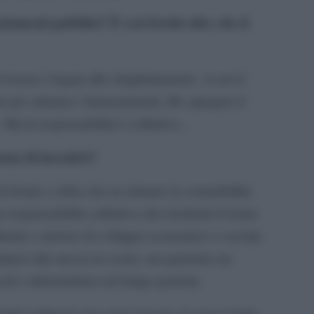
iamenti pubblici? È così brutto dire che il
venza è legata allo sbigliettamento. A noi il
 per ottenere i finanziamenti. Ho spiegato il
 Ma la responsabilità è collettiva…
tema di incentivi?
 di fronte a sfide che ne minano la sostenibilità.
esponsabilità collettiva che trasformi il teatro
turale a motore di sviluppo economico e sociale.
mitarsi alla messa in scena, ma generare un
oli e infrastrutture nel lungo periodo.
nali evidenzia una grave lacuna: la quasi totale