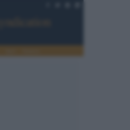
Sport
Tendenze