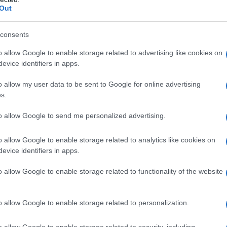
barch
Out
dall'e
l-laboratorio?
tentat
servil
consents
europ
esistere per essere inclusivi. Il pubblico è
o allow Google to enable storage related to advertising like cookies on
dei m
 un programma come una cena tutta a base di
evice identifiers in apps.
 offrire sapori diversi.
Musi
o allow my user data to be sent to Google for online advertising
s.
struire ponti, affrontare temi di attualità. Si
to allow Google to send me personalized advertising.
traverso traduzioni e adattamenti: abbiamo una
ncesco Niccolini. L’obiettivo è raggiungere il
o allow Google to enable storage related to analytics like cookies on
Il ri
evice identifiers in apps.
"Cron
utti i pubblici potenziali.
che s
o allow Google to enable storage related to functionality of the website
con le logiche di mercato?
Lo st
no avere valore. Il teatro deve anche educare.
o allow Google to enable storage related to personalization.
anche
ulturale. Dobbiamo incentivare progetti validi e
dietr
o allow Google to enable storage related to security, including