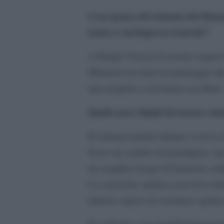
Cosa pensa del sistema dei finanz
teatro è un’impresa teatrale?
A Borgio Verezzi la nostra sopravvi
Ministero ha dato un punteggio alto
mio progetto e mi hanno ascoltato.
Quali sono i limiti del nostro sis
Il sistema teatrale italiano si trova
Serve un cambio di paradigma: una r
da semplice luogo di fruizione cul
La creazione artistica non deve li
indotto capace di sostenere spettac
Il confronto con modelli internazio