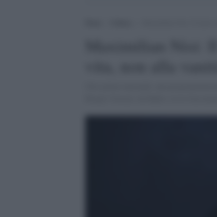
Home
>
Cultura
>
Maximilian Nisi: Il teatro d
Maximilian Nisi: Il
vita, non alla vanit
Otto prime nazionali, una programmazione 
Borgio Verezzi, da Haber a Leo Gassma