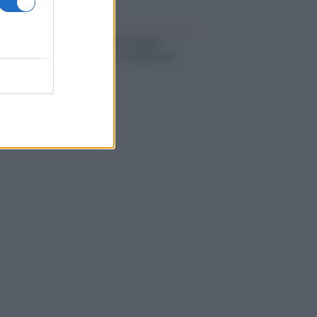
enze /
Sale il numero degli acquisti
e in Europa e aumentano le vendite di
oli second hand