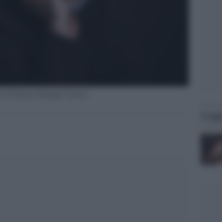
ival Teatrale di Borgio Verezzi
Legg