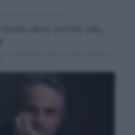
eve servire alla vita, non alla vanità
 teatro deve servire alla
à
tutta dedicata alla commedia. E' il Festival Teatrale di
nn