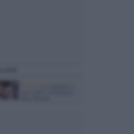
i anche
Musica /
Love Sensation, il
primo duetto di Madonna e
Kylie Minogue