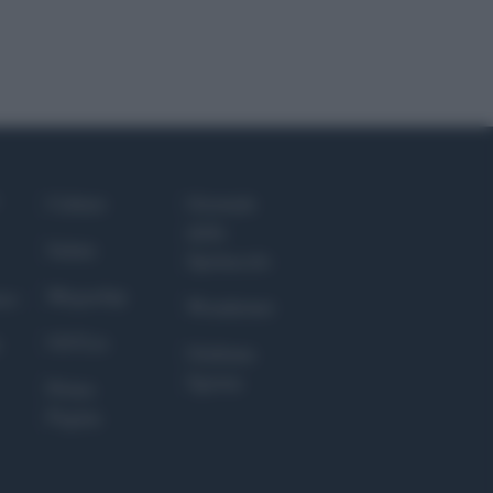
Culture
Giornale
dello
Salute
Spettacolo
Megachip
nce
Wondernet
GiULia
Giuliana
Sgrena
Prima
Pagina