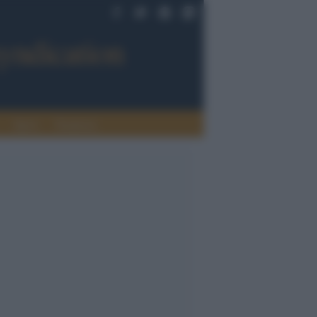
Sport
Tendenze