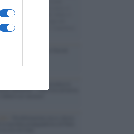
e cariche di aiuti umanitari assalite
sercito israeliano. Una guerra atroce, il
ivo di disumanizzazione delle vittime, il
ismo del governo italiano e degli altri
ei, il ritorno al colonialismo. L'importanza
ovimenti.
ca /
Al maestro Francesco Guccini
cordo /
Quando Guccini raccontava le
ache epafaniche": l'intervista all'artista
i definiva un 'narratore'
udio /
Disinformazione russa e destra:
 la macchina propagandistica di Putin
o la crisi di Ceuta