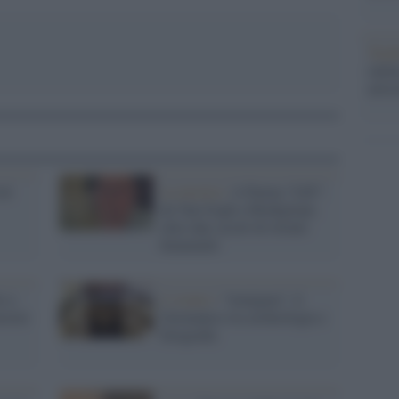
Tend
onlin
artic
val
La mostra /
A Parma “LEI”:
da Van Gogh a Modigliani,
oltre due secoli di ritratti
femminili
o a
L’evento /
“Aenigma”, il
ostre
Germanico tra archeologia e
fotografia