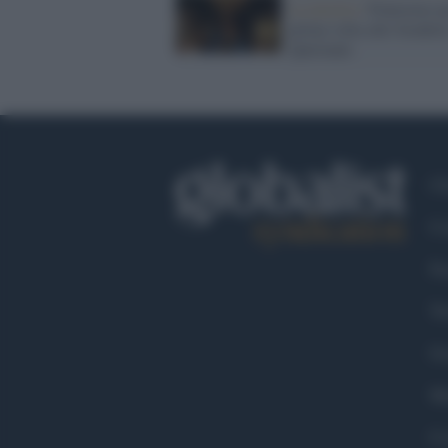
La mostra /
Pontormo pe
prima volta alle Scuderi
Quirinale
Ch
Co
Fa
Tw
Go
Ma
Co