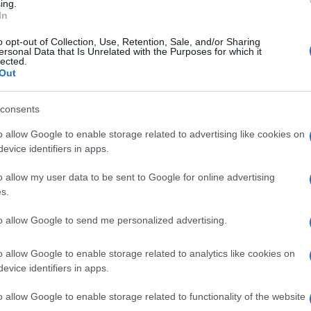
ing.
In
agioni, nel 1925.
o opt-out of Collection, Use, Retention, Sale, and/or Sharing
lla famiglia Grantham, una Sunbeam datata 1925
ersonal Data that Is Unrelated with the Purposes for which it
lected.
llari, o anche diversi capi d’abbigliamento: il
Out
Ulti
ter (Carson), valutato tra gli 805 e i 1.073
consents
 indossato da Lady Mary nel matrimonio con
o allow Google to enable storage related to advertising like cookies on
00 e i 5.800 dollari.
evice identifiers in apps.
o allow my user data to be sent to Google for online advertising
Gogh a Modigliani, oltre due secoli di ritratti
s.
to allow Google to send me personalized advertising.
L'int
o allow Google to enable storage related to analytics like cookies on
ggetti scenici quali l’abito blu di Dame Maggie
Gaza:
evice identifiers in apps.
solle
 i 1.341 e i 2.012 dollari, i pantaloni alla turca
o allow Google to enable storage related to functionality of the website
Il Se
zzo si aggira nuovamente intorno ai 5.000 e i