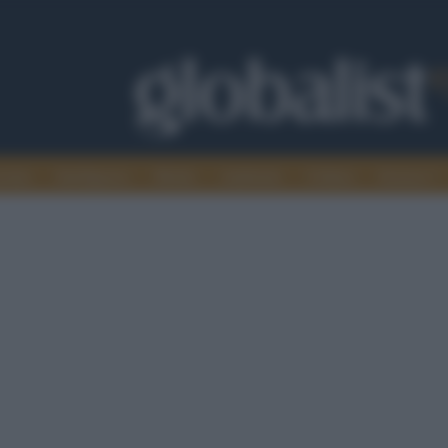
omia
Intelligence
Media
Ambiente
Cultura
Scienza