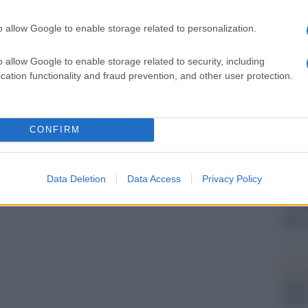
barch
dall'e
o allow Google to enable storage related to personalization.
tentat
evoluti a Together for Short Lives,
servil
o allow Google to enable storage related to security, including
europ
upa dei bambini affetti da malattie terminali nel
cation functionality and fraud prevention, and other user protection.
dei m
Musi
asta a Bonhams, sarà allestita una mostra
CONFIRM
 di Downton Abbey.
Data Deletion
Data Access
Privacy Policy
Il ri
"Cron
che s
pp
Lo st
anche
dietr