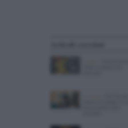
Articoli correlati
L'evento /
Torna il festi
“Dallo sciamano allo
showman”
La mostra /
Dal Trecent
Guttuso e Ligabue: le m
da non perdere della
settimana