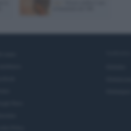
r la
Arte /
Trieste celebra l’arte
e
al femminile del '900
Syndication
i siamo
ntributors
Globalist
cebook
Globalscie
itter
Globalsport
ogle News
stodon
okie Policy