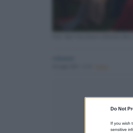
Fonte: https://cinecittanews.it/downton-abbey-3
redazione
20 Luglio 2025 - 11.25
Culture
Do Not Pr
If you wish 
sensitive in