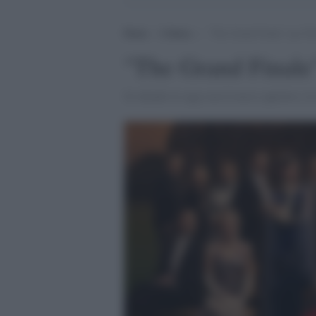
Home
>
Cultura
>
“The Grand Finale” per 
"The Grand Final
Si chiude la saga con il terzo capitolo e la