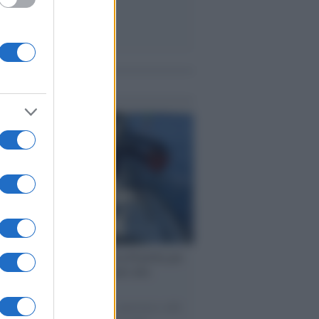
me notizie
ervista /
Marco Croatti e la Flottilla per
 le nostre vele gonfie grazie alla
vazione popolare
natore M5S racconta la sua esperienza sulle