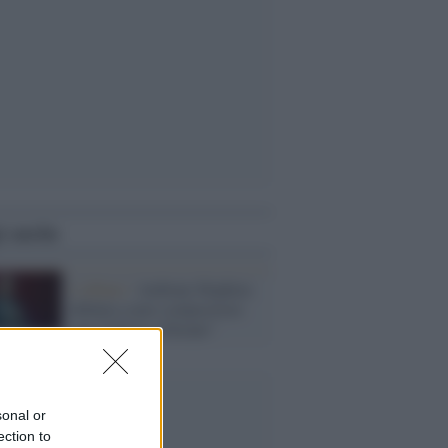
i anche
L'album /
Anthony Hopkins
debutta come compositore
con “Life Is a Dream”
sonal or
ection to