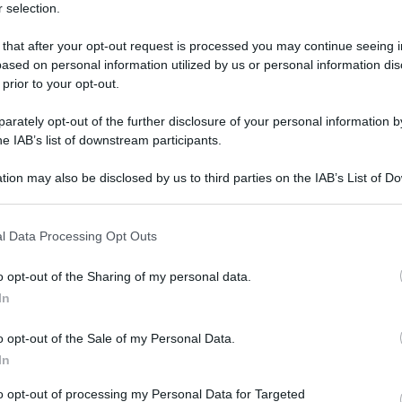
 selection.
 that after your opt-out request is processed you may continue seeing i
ased on personal information utilized by us or personal information dis
 prior to your opt-out.
 fine di Downtown Abbey: mentre è ormai
rately opt-out of the further disclosure of your personal information by
mo capitolo della saga ambientata all’inizio del
he IAB’s list of downstream participants.
6 settembre, prenderà il via la messa all’asta di
tion may also be disclosed by us to third parties on the IAB’s List of 
a Londra.
 that may further disclose it to other third parties.
 that this website/app uses one or more Google services and may gath
el terzo film che a settembre sancirà la chiusura
l Data Processing Opt Outs
including but not limited to your visit or usage behaviour. You may click 
rima volta che la serie creata da Julian Fellowes
 to Google and its third-party tags to use your data for below specifi
o opt-out of the Sharing of my personal data.
ogle consent section.
.
In
lità per i fan (più benestanti) di acquisire
o opt-out of the Sale of my Personal Data.
In
 storia della saga basata sulle vicende della
o dopo il naufragio del Titanic (1912) e
to opt-out of processing my Personal Data for Targeted