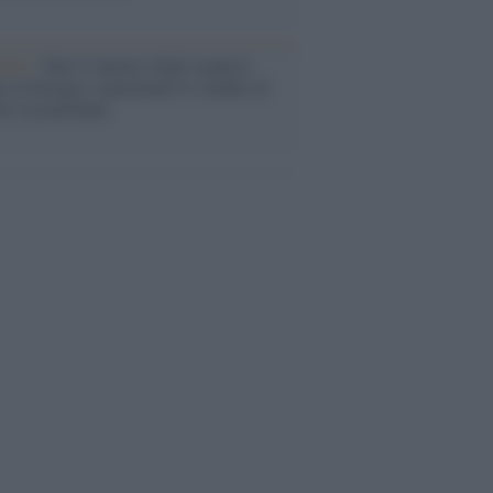
enze /
Sale il numero degli acquisti
e in Europa e aumentano le vendite di
oli second hand