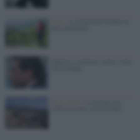
Natura /
Le 10 regole per diventare un
buon camminatore
Schettino si commuove: morire o salire
sulla scialuppa
Decoro urbano /
Le città non sono
cortili di caserme: il caso di Siena