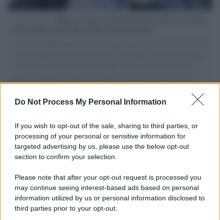
L'intervista /
Marco Croatti e la Flottilla per Gaza: le nostre
vele gonfie grazie alla sollevazione popolare
Il Senatore M5S racconta la sua esperienza sulle barche cariche di
aiuti umanitari assalite dall'esercito israeliano. Una guerra atroce,
il tentativo di disumanizzazione delle vittime, il servilismo del
governo italiano e degli altri europei, il ritorno al colonialismo.
L'importanza dei movimenti.
Do Not Process My Personal Information
Il lutto /
Addio a Francesco Guccini, il poeta della canzone
d’autore italiana
If you wish to opt-out of the sale, sharing to third parties, or
processing of your personal or sensitive information for
targeted advertising by us, please use the below opt-out
section to confirm your selection.
L'anniversario /
90 anni di Yves Saint Laurent, tra moda e
scandali
Please note that after your opt-out request is processed you
may continue seeing interest-based ads based on personal
information utilized by us or personal information disclosed to
third parties prior to your opt-out.