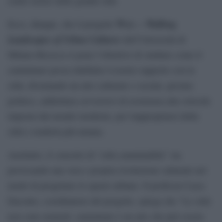
centri storici delle grandi città.
W
–
Walking
Ecco, dunque, che il progetto
alc
Landscapes of Urban Cultures
dell’Università di
Milano-Bicocca si pone l’obiettivo di studiare come il
camminare possa ridefinire il nostro rapporto con la
città, diventando un atto culturale e sociale, persino
politico, addirittura sovversivo di resistenza alla velocità
imposta dal mondo moderno, per riappropriarsi della
città e renderla più umana.
Anzitutto, il concetto di “città camminabile” sta
provocando una vera e propria rivoluzione culturale nel
modo di progettare lo spazio urbano. Il professor Luca
Daconto, coordinatore del progetto, spiega che “Le città
non sono neutrali: camminare è un atto che può essere