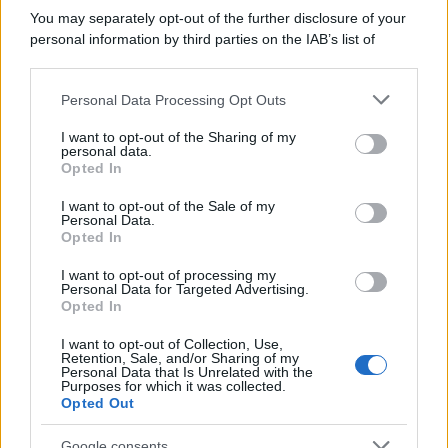
Perché i centri di intrattenimento per famiglie investono in
You may separately opt-out of the further disclosure of your
attrazioni ad alta tecnologia
personal information by third parties on the IAB’s list of
downstream participants.
Personal Data Processing Opt Outs
This information may also be disclosed by us to third parties
Il conflitto /
La mafia russa e l'arma del caos
on the IAB’s List of Downstream Participants that may further
I want to opt-out of the Sharing of my
disclose it to other third parties.
personal data.
Opted In
Please note that this website/app uses one or more Google
services and may gather and store information including but
I want to opt-out of the Sale of my
Personal Data.
not limited to your visit or usage behaviour. You may click to
Opted In
grant or deny consent to Google and its third-party tags to
use your data for below specified purposes in below Google
I want to opt-out of processing my
consent section.
Personal Data for Targeted Advertising.
Opted In
I want to opt-out of Collection, Use,
Retention, Sale, and/or Sharing of my
Personal Data that Is Unrelated with the
Purposes for which it was collected.
Opted Out
Syndication
Culture
Google consents