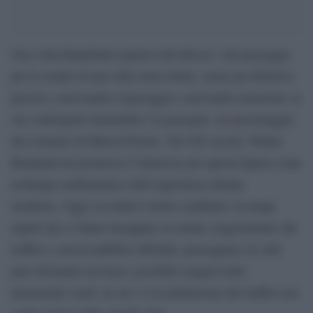
flâneur
Una volta Baudelaire parlava del
: chi passeggia
per le strade di una città senza fretta, senza un obiettivo
preciso, osservando il paesaggio e provando emozioni, la
cui controparte femminile è la passante, un personaggio
dei romanzi di Marcel Proust. Nel XX secolo, Walter
Benjamin ha promosso l’interesse per questa figura come
archetipo emblematico dell’esperienza urbana
moderna. Oggi, la realtà è molto cambiata: in tempi
rapidi che ci fanno incappare in strade congestionate dal
traffico e mezzi pubblici affollati, passeggiare in città
pare diventato un lusso, possibile magari nelle
domeniche verdi, in cui c’è la limitazione del traffico nei