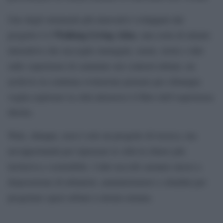
Uno degli strumenti più innovativi sviluppati dal
Walking Living Atlas
progetto è il
, una sorta di atlante
interattivo che raccoglie immagini, suoni, storie e dati
sulle esperienze di cammino nei contesti urbani, un
archivio in continua evoluzione pensato per chiunque
voglia esplorare la città attraverso il filtro dell’esperienza
diretta.
Walc, dunque, non è solo un progetto di ricerca, ma
un’opportunità per ripensare le città in chiave più
inclusiva e sostenibile. I dati raccolti saranno messi a
disposizione di urbanisti, amministratori e cittadini per
progettare spazi urbani a misura umana.