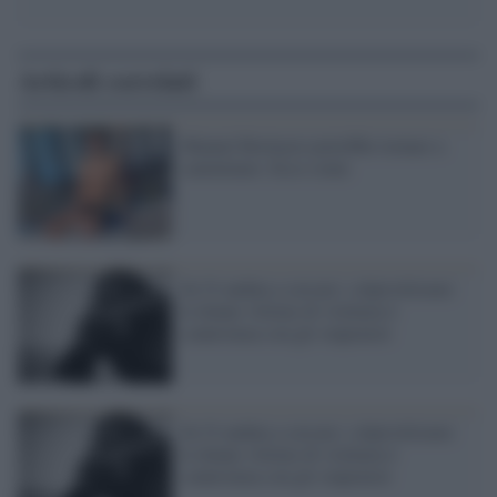
Articoli correlati
Manuel Bortuzzo potrebbe tornare a
camminare. Ecco come
Se l'è andata a cercare: colpevolizzare
le donne vittime di violenza è
connivenza con gli stupratori
Se l'è andata a cercare: colpevolizzare
le donne vittime di violenza è
connivenza con gli stupratori