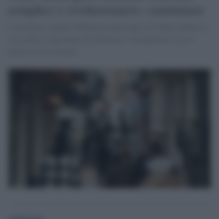
semplice e rivoluzionario: camminare
L’acronimo significa Walking Landscapes of Urban Cultures e
ci ricorda l’importanza di rallentare e riconnetterci con lo
spazio in cui viviamo
redazione