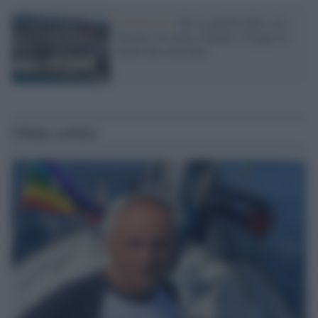
Il Rapporto /
Per la qualità della vita
Trieste è in vetta, Trapani e Foggia in
fondo alla classifica
Ultime notizie