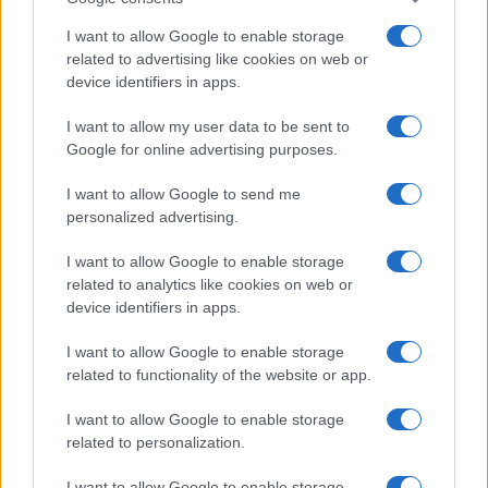
Salute
Globalist
I want to allow Google to enable storage
related to advertising like cookies on web or
Megachip
Globalscience
device identifiers in apps.
GiULia
Globalsport
I want to allow my user data to be sent to
Google for online advertising purposes.
Prima Pagina
I want to allow Google to send me
personalized advertising.
Giornale dello
Chi siamo
I want to allow Google to enable storage
Spettacolo
related to analytics like cookies on web or
Contributors
device identifiers in apps.
Wondernet
Facebook
I want to allow Google to enable storage
Giuliana Sgrena
related to functionality of the website or app.
Twitter
I want to allow Google to enable storage
Google News
related to personalization.
Mastodon
I want to allow Google to enable storage