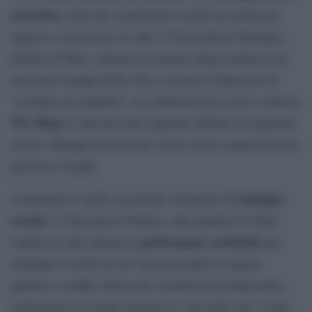
narrativa
, dato che camminare è anche un modo per
leggere e (ri)scrivere la città. L’Università di Bologna,
partner di Walc, attraverso le parole degli scrittori crea
una nuova mappa della città, e grazie ai laboratori di
“scrittura in cammino”, in collaborazione con lo scrittore
Wu Ming 2
, tutti possono esplorare Milano riscoprendo
storie e dettagli nascosti per creare nuove connessioni tra
persone e luoghi.
indagine
Camminare è anche un potente strumento di
sociale
: l’Università di Padova, altro partner di Walc,
performance artistiche
esplora la città attraverso
per
ridefinire il modo in cui viene percepito lo spazio
pubblico: graffiti, flash mob, installazioni temporanee,
performance di strada rendono le città delle tele viventi.