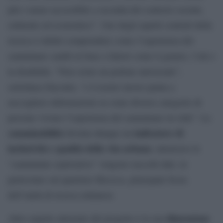
più o meno accessibile a seconda del contesto sociale,
culturale ed economico”. Uno degli aspetti centrali della
ricerca è infatti comprendere come l’esperienza del
camminare cambi in base a fattori come il genere, l’età o
la disabilità. “Non esiste un pedone universale”,
sottolinea Daconto, “e il nostro lavoro punta a
raccogliere informazioni su come diverse categorie di
persone vivono l’esperienza del camminare in città”. La
camminabilità
indicatore di
diventa dunque un
inclusività e qualità della vita urbana
: attraverso le
“camminate esplorative” vengono raccolti dati, in
particolare sul quartiere Bicocca, principale focus
dell’unità di ricerca milanese.
dimensione
Altro aspetto attraente del progetto è la sua