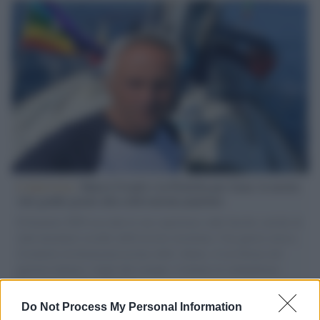
L'intervista /
Marco Croatti e la Flottilla per Gaza: le nostre
vele gonfie grazie alla sollevazione popolare
Il Senatore M5S racconta la sua esperienza sulle barche cariche di
aiuti umanitari assalite dall'esercito israeliano. Una guerra atroce,
il tentativo di disumanizzazione delle vittime, il servilismo del
governo italiano e degli altri europei, il ritorno al colonialismo.
L'importanza dei movimenti.
Do Not Process My Personal Information