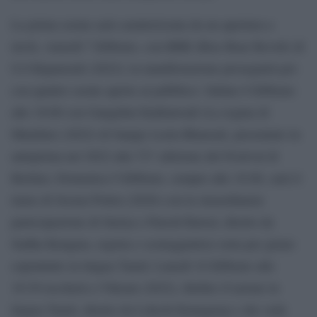
La prima serata sarà caratterizzata da un apertura a
inviti, venerdì 7 febbraio, con RRR (Rise Roar Revolt) di
S.S Rajamouli (2022); la manifestazione proseguirà poi
con quattro serate aperte al pubblico: Sabato 8 febbraio
alle 18:00 con Gangubai Kathiawadi (La regina di
Mumbai) (2022) di Sanjay Leela Bhansali, presentato in
anteprima nel 2022 alla 72^ edizione del Festival di
Berlino; Domenica 9 febbraio, sempre alle 18.00, sarà il
turno di Soorai Pottru (2020) con la straordinaria
partecipazione di Suriya e Paresh Rawal, diretto da
Sudha Kongara, regista e sceneggiatrice nota per girare
soprattutto in lingua Tamil; Lunedì 10 febbraio alle
18:30 toccherà a Vikram (2022), thriller d’azione in
lingua Tamil, diretto da Lokesh Kanagaraj e che vede