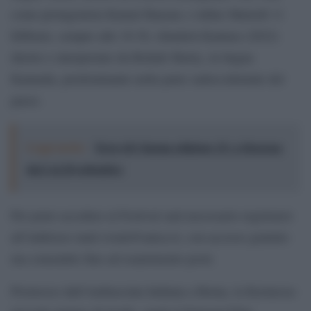
come protagonista Kamal Haasan; e infine Martedì 11
febbraio, sempre alle 18.30, chiuderà Kantara (2022)
diretto e interpretato da Rishab Shetty, in lingua
Kannada, predominante nella parte sudoccidentale del
paese.
Leggi anche:
Terre di Cinema edizione 15: a Siracusa
dal 2 al 20 settembre
Per poter accedere al Festival sarà necessario registrarsi
all’indirizzo mail eventi@anica.it, con accesso gratuito
ma consentito fino ad esaurimento posti.
Promosso dall’Ambasciata Indiana a Roma, la Kermesse