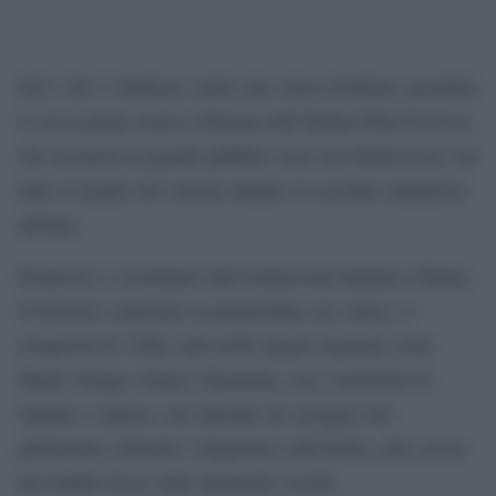
Dal 7 all’11 febbraio, nella sala Anica di Roma, prenderà
il via la prima storica edizione dell’Indian Film Festival,
che mostrerà al grande pubblico non solo Bollywood, ma
tutto il meglio del cinema indiano in assoluta anteprima
italiana.
Promosso e coordinato dall’Ambasciata Indiana a Roma,
il Festival, realizzato in partnership con Anica, si
comporrà di 5 film, tutti nelle lingue originali come
Hindi, Telugu, Tamil e Kannada, con i sottotitoli in
italiano e inglese, che daranno un assaggio del
patrimonio culturale e linguistico dell’India, oltre ad un
inevitabile focus sulle tematiche sociali.