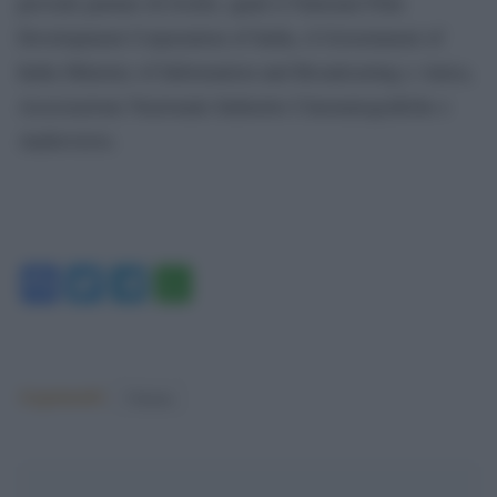
prevede partner di livello, quali il National Film
Development Corporation of India, il Government of
India Ministry of Information and Broadcasting e Anica,
Associazione Nazionale Industrie Cinematografiche e
Audiovisive.
Facebook
Twitter
Telegram
WhatsApp
Argomenti:
Cinema