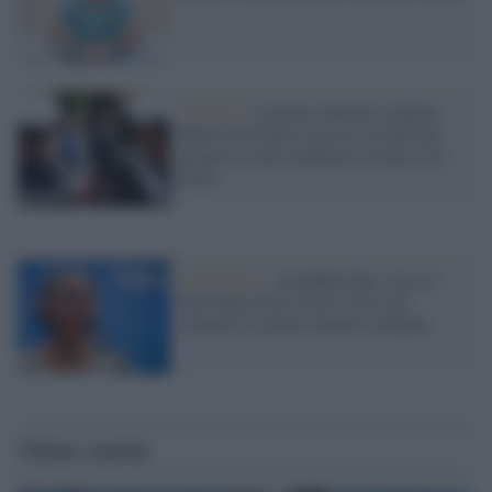
Varsavia /
Il primo ministro indiano
Modi in Polonia e poi in Ucraina per
proporsi come mediatore di pace con
Putin
Letteratura /
Arundhati Roy vince il
Pen Pinter Prize 2024. Non sarà
contento il primo ministro indiano.
Ultime notizie