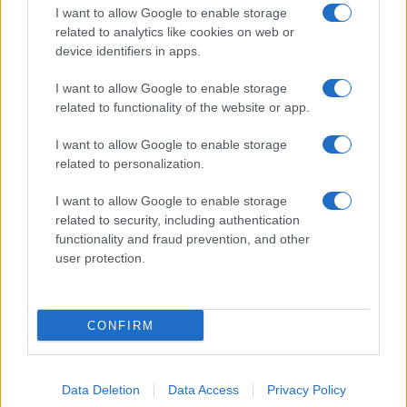
Giornale dello
Chi siamo
I want to allow Google to enable storage
Spettacolo
related to analytics like cookies on web or
Contributors
device identifiers in apps.
Wondernet
Facebook
I want to allow Google to enable storage
Giuliana Sgrena
related to functionality of the website or app.
Twitter
I want to allow Google to enable storage
Google News
related to personalization.
Mastodon
I want to allow Google to enable storage
related to security, including authentication
Cookie Policy
functionality and fraud prevention, and other
user protection.
Preferenze Privacy
CONFIRM
©2021 Globalist.it • All right reserved.
Data Deletion
Data Access
Privacy Policy
Syndication