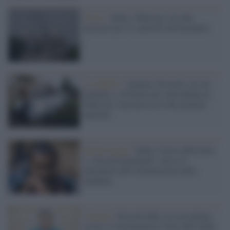
Focus /
India e Pakistan, un odio
nucleare per il controllo del Kashmir
Il conflitto /
Almeno 26 morti, tra cui
bambini, e 46 feriti nei raid indiani in
Pakistan: tensione tra le due potenze
nucleari
Diritti umani /
India, il peso della dote
e i feticidi femminili: cresce il
fenomeno dell’eliminazione delle
bambine
Cinema /
Niccolò Fabi e la sua ultima
uscita: il documentario Note dall’India