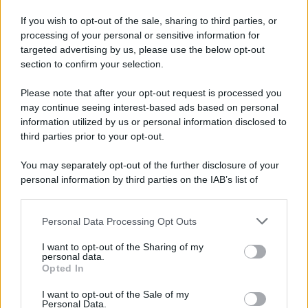
L'inaugurazione /
Cuneo inaugura Esseci: il nuovo polo
culturale nell’ex ospedale di Santa Croce
If you wish to opt-out of the sale, sharing to third parties, or
processing of your personal or sensitive information for
targeted advertising by us, please use the below opt-out
section to confirm your selection.
Democratici /
Primarie in Michigan, la vittoria "socialista"
Please note that after your opt-out request is processed you
may continue seeing interest-based ads based on personal
information utilized by us or personal information disclosed to
third parties prior to your opt-out.
L'album /
"Timeless", il nuovo album postumo di Prince
You may separately opt-out of the further disclosure of your
racconta quattro decenni di creatività
personal information by third parties on the IAB’s list of
downstream participants.
Personal Data Processing Opt Outs
This information may also be disclosed by us to third parties
Mondiale 2030: espansione, stadi del futuro e le sfide FIFA
on the IAB’s List of Downstream Participants that may further
I want to opt-out of the Sharing of my
disclose it to other third parties.
personal data.
Opted In
Please note that this website/app uses one or more Google
services and may gather and store information including but
I want to opt-out of the Sale of my
Personal Data.
not limited to your visit or usage behaviour. You may click to