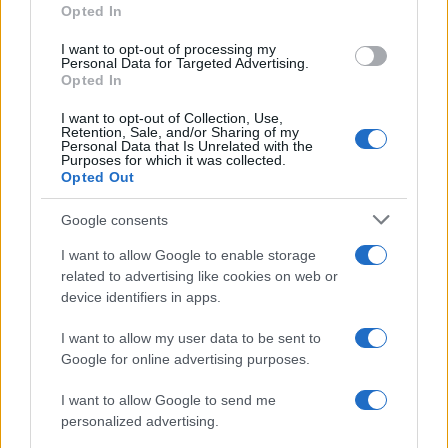
Opted In
grant or deny consent to Google and its third-party tags to
use your data for below specified purposes in below Google
I want to opt-out of processing my
consent section.
Personal Data for Targeted Advertising.
Opted In
I want to opt-out of Collection, Use,
Retention, Sale, and/or Sharing of my
Personal Data that Is Unrelated with the
Purposes for which it was collected.
Opted Out
Syndication
Culture
Google consents
Salute
Globalist
I want to allow Google to enable storage
related to advertising like cookies on web or
Megachip
Globalscience
device identifiers in apps.
GiULia
Globalsport
I want to allow my user data to be sent to
Google for online advertising purposes.
Prima Pagina
I want to allow Google to send me
personalized advertising.