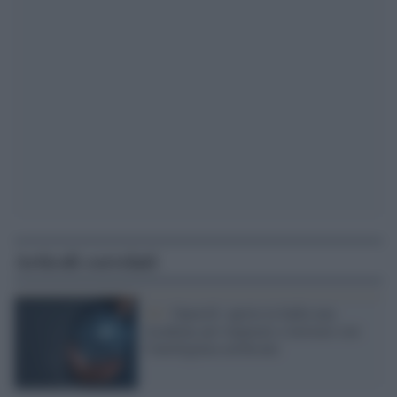
Articoli correlati
AI /
OpenAI: aperta in India una
Academy per imparare a lavorare con
l'intelligenza artificiale