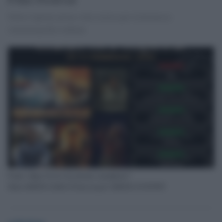
Nella Capitale prima volta storica per la kermesse
cinematografica indiana
Fonte: https://www.facebook.com/photo/?
fbid=1006581324841191&set=pcb.1006581351507855