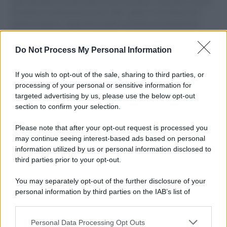
aiuti umanitari assalite dall'esercito israeliano. Una guerra atroce,
il tentativo di disumanizzazione delle vittime, il servilismo del
governo italiano e degli altri europei, il ritorno al colonialismo.
L'importanza dei movimenti.
Do Not Process My Personal Information
Il lutto /
Addio a Francesco Guccini, il poeta della canzone
d’autore italiana
If you wish to opt-out of the sale, sharing to third parties, or
processing of your personal or sensitive information for
targeted advertising by us, please use the below opt-out
section to confirm your selection.
L'anniversario /
90 anni di Yves Saint Laurent, tra moda e
scandali
Please note that after your opt-out request is processed you
may continue seeing interest-based ads based on personal
information utilized by us or personal information disclosed to
third parties prior to your opt-out.
Perché i centri di intrattenimento per famiglie investono in
You may separately opt-out of the further disclosure of your
attrazioni ad alta tecnologia
personal information by third parties on the IAB’s list of
downstream participants.
Personal Data Processing Opt Outs
This information may also be disclosed by us to third parties