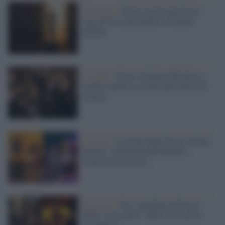
Il festival /
Nuove regole agli Oscar:
stop all’IA e più spazio al cinema
globale
L'evento /
Oscar, trionfano Buckley e
Jordan: premi e ricordi nella notte del
cinema
L’evento /
La notte degli Oscar celebra
Sinners e KPop Demon Hunters
attraverso la musica
Il premio /
Tra i candidati all'Oscar
2026, “I peccatori” batte il record di
candidature