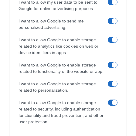
GiULia
Globalsport
I want to allow my user data to be sent to
Google for online advertising purposes.
Prima Pagina
I want to allow Google to send me
personalized advertising.
Giornale dello
Chi siamo
I want to allow Google to enable storage
Spettacolo
related to analytics like cookies on web or
Contributors
device identifiers in apps.
Wondernet
Facebook
I want to allow Google to enable storage
Giuliana Sgrena
related to functionality of the website or app.
Twitter
I want to allow Google to enable storage
Google News
related to personalization.
Mastodon
I want to allow Google to enable storage
related to security, including authentication
Cookie Policy
functionality and fraud prevention, and other
user protection.
Preferenze Privacy