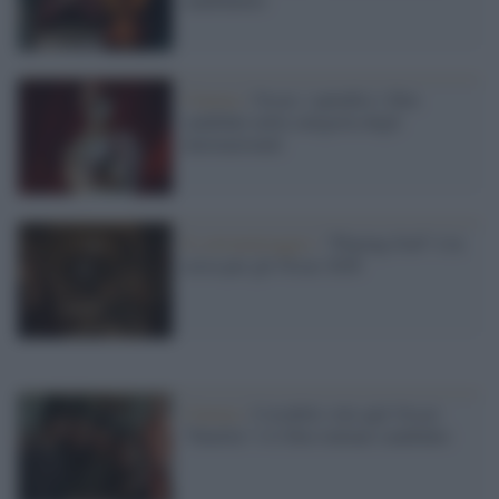
Cinema /
Oscar, i quindici i film
candidati nella categoria degli
internazionali
Il cortometraggio /
"Playing God" è in
corsa per gli Oscar 2026
Cinema /
Costabile vola agli Oscar:
"Familia" è il film italiano candidato