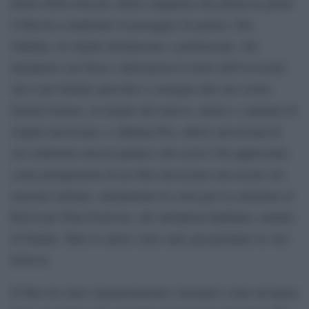
Karla Sofía Gascón, attrice spagnola che prima di girare
il film ha completato il passaggio di genere; Zoe
Saldana, di origini dominicane e portoricane, che
interpreta con forza e delicatezza il ruolo dell’avvocato
che è per Emilia specchio e sostegno alle sue scelte;
Selena Gomez, la moglie del narcos, attrice e cantante di
origini messicane; e Adriana Paz, attrice messicana di
cui sentiremo ancora parlare (chi scrive l’ha apprezzata
come protagonista di un film messicano non uscito sul
mercato italiano, attualmente in corsa per la selezione al
Red Line Film Festival), che interpreta Epifanìa, amante
di Emilia. Tutte le attrici sono state già premiate in vari
festival.
Il film era stato originariamente concepito come un’opera