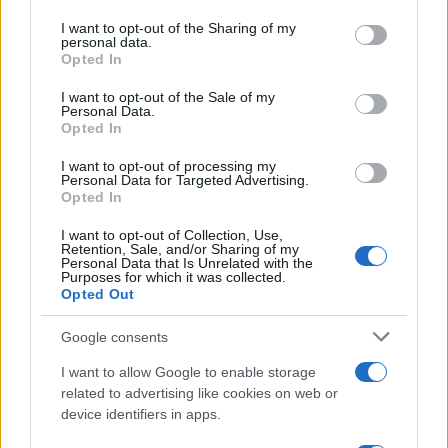
Il conflitto /
La mafia russa e l'arma del caos
on the IAB’s List of Downstream Participants that may further
I want to opt-out of the Sharing of my
disclose it to other third parties.
personal data.
Opted In
Please note that this website/app uses one or more Google
services and may gather and store information including but
I want to opt-out of the Sale of my
Personal Data.
not limited to your visit or usage behaviour. You may click to
Opted In
grant or deny consent to Google and its third-party tags to
use your data for below specified purposes in below Google
I want to opt-out of processing my
consent section.
Personal Data for Targeted Advertising.
Opted In
I want to opt-out of Collection, Use,
Retention, Sale, and/or Sharing of my
Personal Data that Is Unrelated with the
Purposes for which it was collected.
Opted Out
Syndication
Culture
Google consents
Salute
Globalist
I want to allow Google to enable storage
related to advertising like cookies on web or
Megachip
Globalscience
device identifiers in apps.