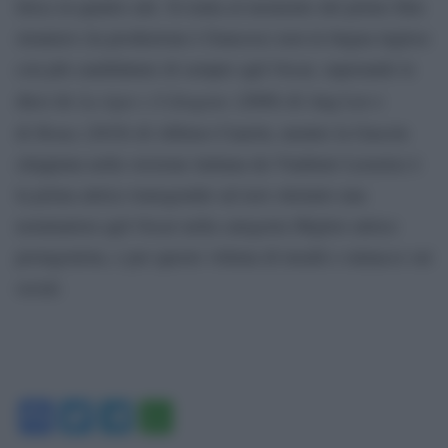
lirica in quattro atti. Si tratta al momento del primo film
straniero (la produzione è francese) non in lingua inglese
con più candidature di sempre agli Oscar, superando le
La tigre e il dragone
dieci de
(2000) di Ang Lee e
Roma
di
(2018) di Alfonso Cuarón, mentre la Gascón
(doppiata nella versione italiana da Vladimir Luxuria) è
la prima attrice transgender ad aver ottenuto una
nomination agli Oscar nella categoria Miglior attrice
protagonista, e per questo vittima di insulti e minacce sui
social.
Facebook
Twitter
Telegram
WhatsApp