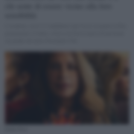
chi sente di essere vicino alla loro
sensibilità
L'Academy, con le 13 candidature agli Oscar assegnate al film,
già premiato a Cannes, critica con forza la presa di posizione
sul gender del nuovo Presidente USA
Emilia Perez