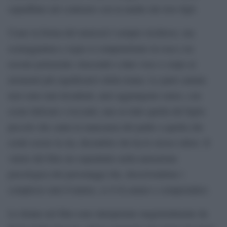
sopraffatto nel contrasto con la madre dei loro figli.
Usare la forma del musical è sempre rischioso, ma
sceneggiatura e regia si compenetrano in essa e ne
escono potenziati, riuscendo a dare voce e corpo ai
momenti più significativi della trama. Le parti cantate
non sono mai invadenti, anzi aggiungono senso, con
scene delicate e toccanti, una su tutte quella del figlio
piccolo che canta la mancanza del padre a quella che
crede essere la zia, dicendole che ha lo stesso odore. Il
valore del film sta soprattutto nella narrazione
psicologica dei personaggi che, descrivendone i
complessi stati d’animo, ce li fa amare e comprendere.
Le donne nel film sono interpretate magistralmente da