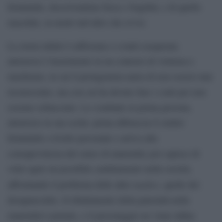
femminile, descrivendone forza e fragilità, e di quello
maschile, in modo tutt’altro che ovvio.
La storia infatti è rafforzata e a tratti esasperata
attraverso l’inserimento in un contesto di violenza e
machismo, in cui il protagonista narra di non essersi mai
riconosciuto, ma con cui ha dovuto fare i conti per non
esserne schiacciato. Lo combatte in prima persona,
attraverso la sua scelta: prima abbraccia il sentire
femminile a livello personale e arriva alla
consapevolezza del senso di maternità; poi capisce di
voler agire un possibile cambiamento nella società,
madres
affrontando il problema delle altre
, quelle dei
desaparecidos. Il ribaltamento della paternità nella
maternità è potente, e il personaggio ne viene infine