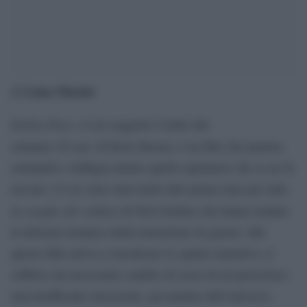
Luisa Marini
di
Emilia Perez
, il cui soggetto è tratto dal
Écoute
romanzo
di Boris Razon, è un film che penetra
sottopelle e deflagra dentro quello spettatore che se ne fa
toccare. Ce ne sono stati molti altri prima (uno per tutti,
La moglie del soldato
di Neil Jordan) che hanno trattato
la delicata tematica della transizione di genere. Ma
questo film arriva a travalicare lo spunto narrativo, il
sofferto ma necessario cambio di sesso di un pericoloso
narcotrafficante messicano, per parlare dell’universo