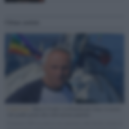
Ultime notizie
L'intervista /
Marco Croatti e la Flottilla per Gaza: le nostre
vele gonfie grazie alla sollevazione popolare
Il Senatore M5S racconta la sua esperienza sulle barche cariche di