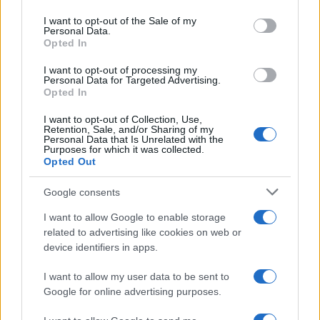
Please note that this website/app uses one or more Google
services and may gather and store information including but
I want to opt-out of the Sale of my
Personal Data.
not limited to your visit or usage behaviour. You may click to
Opted In
grant or deny consent to Google and its third-party tags to
use your data for below specified purposes in below Google
I want to opt-out of processing my
consent section.
Personal Data for Targeted Advertising.
Opted In
I want to opt-out of Collection, Use,
Retention, Sale, and/or Sharing of my
Personal Data that Is Unrelated with the
Purposes for which it was collected.
Opted Out
Syndication
Culture
Google consents
Salute
Globalist
I want to allow Google to enable storage
related to advertising like cookies on web or
Megachip
Globalscience
device identifiers in apps.
GiULia
Globalsport
I want to allow my user data to be sent to
Google for online advertising purposes.
Prima Pagina