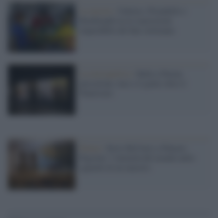
Le mostre /
Guttuso, Pirandello e
Rembrandt tra le esposizioni
imperdibili del fine settimana
La retrospettiva /
Balla a Parma:
percezione, luce e il genio oltre il
Futurismo
Parma /
Steve McCurry a Palazzo
Pigorini: l’intimità del mondo nello
sguardo di un maestro