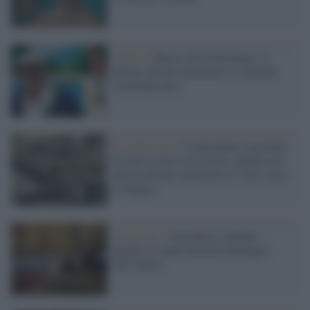
Il lutto /
Muore David Hockney, il
pittore che ha reinventato lo sguardo
contemporaneo
La riflessione /
Il cherubino cancellato
di San Lorenzo in Lucina: quando una
chiesa diventa spettacolo e l’arte sacra
scompare
La mostra /
Joan Miró a Napoli:
quando il segno diventa linguaggio
dell’anima