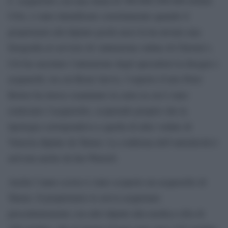
USA, è stato identificato correttamente quando il
proprietario del dipinto pochi mesi fa ha inviato una
fotografia al servizio di valutazione online di Christie’s.
Ciò ha suscitato l’attenzione degli specialisti in disegni e
acquarelli, tra cui Rosie Jarvis, l’esperto d’arte Peter
Bower ha invece esaminato la carta su cui è stato
realizzato l’acquerello, scoprendo proprio che la
tipologia corrispondeva a quella di altre vedute di
Venezia dipinte da Turner. La conferma dell’autenticità è
arrivata anche da Ian Warrell.
Anche l’anno scorso è stato scoperto un acquerello di
Turner. Il proprietario lo aveva acquistato
precedentemente con altri dipinti alla modica cifra di