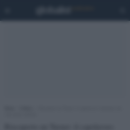
Home
>
Cultura
>
Riscoperto un Turner: il capolavoro veneziano che
vale mezzo milione
Riscoperto un Turner: il capolavoro