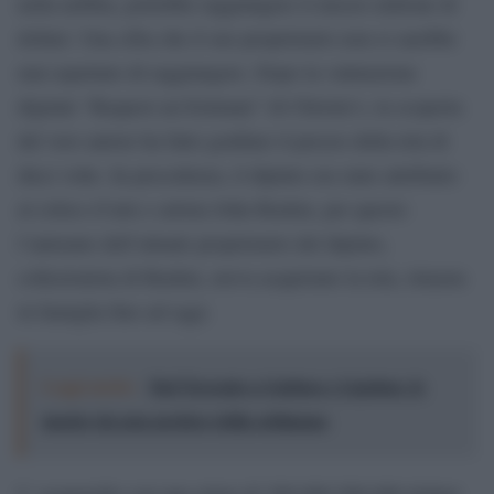
nella nebbia, potrebbe raggiungere il mezzo milione di
dollari. Una cifra che il suo proprietario non si sarebbe
mai aspettato di raggiungere. Dopo la valutazione
digitale “Request an Estimate” di Christie’s, la scoperta
del vero autore ha fatto gonfiare il prezzo della tela di
dieci volte. In precedenza, il dipinto era stato attribuito
al critico d’arte e artista John Ruskin, per questo
l’antenato dell’attuale proprietario del dipinto,
collezionista di Ruskin, aveva acquistato la tela, rimasta
in famiglia fino ad oggi.
Leggi anche:
Dal Trecento a Guttuso e Ligabue: le
mostre da non perdere della settimana
L’ acquerello con una stima di 300.000-500.000 dollari