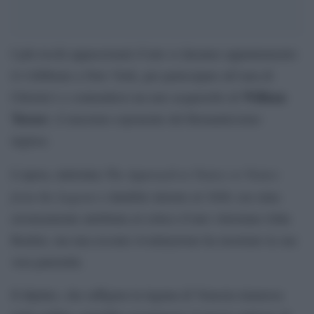
I più ricchi appassionati d’arte si daranno appuntamento
il 4 febbraio a New York, per partecipare all’asta di
William
Christie’s e contendersi un raro acquerello di
Turner
, il massimo esponente del Romanticismo
inglese.
The Approach to Venice or Venice
L’opera, intitolata
from the Lagoon
e databile intorno al 1840, era stata
erroneamente attribuita al critico d’arte vittoriano John
Ruskin, ma una recente rivalutazione ha mostrato la sua
vera paternità.
Il dipinto, che raffigura la laguna di Venezia immersa