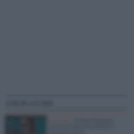
Articoli correlati
La mostra /
A Palazzo Bonaparte
raccolte 50 opere che celebrano il
Novecento italiano