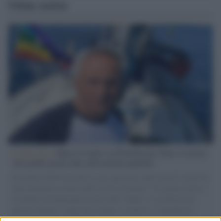
Ultime notizie
L'intervista /
Marco Croatti e la Flottilla per Gaza: le nostre
vele gonfie grazie alla sollevazione popolare
Il Senatore M5S racconta la sua esperienza sulle barche cariche di
aiuti umanitari assalite dall'esercito israeliano. Una guerra atroce,
il tentativo di disumanizzazione delle vittime, il servilismo del
governo italiano e degli altri europei, il ritorno al colonialismo.
L'importanza dei movimenti.