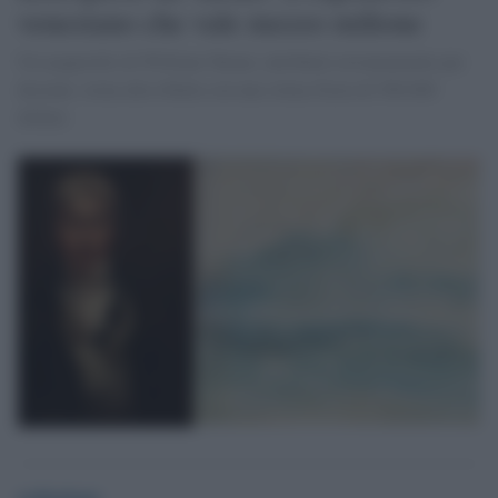
veneziano che vale mezzo milione
Un acquerello di William Turner, attribuito erroneamente per
decenni, torna alla ribalta con una stima d'asta di 500.000
dollari.
redazione