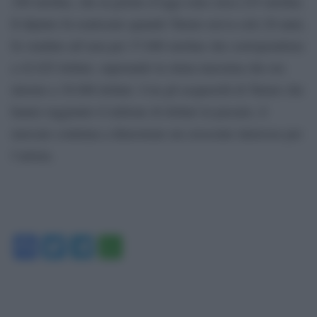
100 sterline, che al giorno d’oggi sono circa 235 sterline.
Il dipinto fu realizzato quando Turner aveva solo 20 anni,
fu venduto all’asta per 37.000 sterline che corrispondono
a 42.025 dollari, superando la stima massima che era
intorno a 38.000 dollari. Con gli acquerelli di Turner che
hanno raggiunto il milione di dollari in passato, il
mercato continua a dimostrare un crescente interesse per
l’artista.
Facebook
Twitter
Telegram
WhatsApp