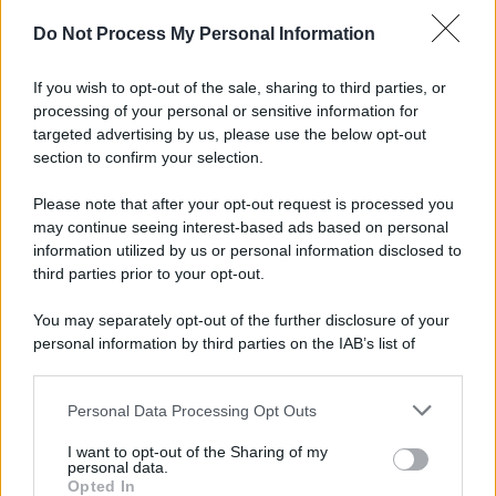
Do Not Process My Personal Information
Musica /
Al maestro Francesco Guccini
If you wish to opt-out of the sale, sharing to third parties, or
processing of your personal or sensitive information for
targeted advertising by us, please use the below opt-out
section to confirm your selection.
Il ricordo /
Quando Guccini raccontava le "Cronache
epafaniche": l'intervista all'artista che si definiva un
Please note that after your opt-out request is processed you
'narratore'
may continue seeing interest-based ads based on personal
information utilized by us or personal information disclosed to
third parties prior to your opt-out.
Lo studio /
Disinformazione russa e destra: anche la
You may separately opt-out of the further disclosure of your
macchina propagandistica di Putin dietro la crisi di Ceuta
personal information by third parties on the IAB’s list of
downstream participants.
Personal Data Processing Opt Outs
This information may also be disclosed by us to third parties
Tendenze /
Sale il numero degli acquisti online in Europa e
on the IAB’s List of Downstream Participants that may further
I want to opt-out of the Sharing of my
aumentano le vendite di articoli second hand
disclose it to other third parties.
personal data.
Opted In