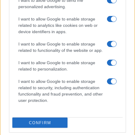
I want to allow Google to send me
personalized advertising.
Giornale dello
Chi siamo
I want to allow Google to enable storage
Spettacolo
related to analytics like cookies on web or
Contributors
device identifiers in apps.
Wondernet
Facebook
I want to allow Google to enable storage
Giuliana Sgrena
related to functionality of the website or app.
Twitter
I want to allow Google to enable storage
Google News
related to personalization.
Mastodon
I want to allow Google to enable storage
related to security, including authentication
Cookie Policy
functionality and fraud prevention, and other
user protection.
Preferenze Privacy
CONFIRM