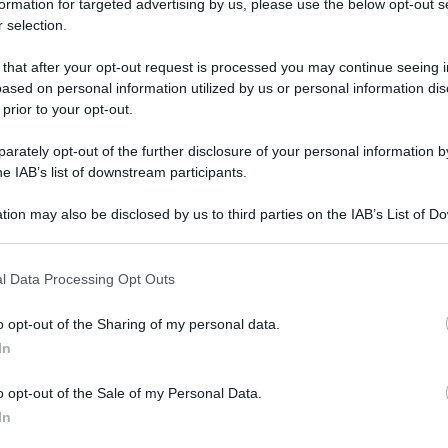
formation for targeted advertising by us, please use the below opt-out s
 selection.
 that after your opt-out request is processed you may continue seeing i
ased on personal information utilized by us or personal information dis
e novità in campo musicale: è in arrivo il nuovo
 prior to your opt-out.
ciari, “Una come te”, in radio dal 3 gennaio ed
rately opt-out of the further disclosure of your personal information by
 il secondo album che raccoglie cover di canzoni
he IAB’s list of downstream participants.
di vita e professionale.
tion may also be disclosed by us to third parties on the IAB’s List of 
 that may further disclose it to other third parties.
oi grandi successi come “Baila”, “Guantanamera”
con una reinterpretazione della canzone
 that this website/app uses one or more Google services and may gath
l Data Processing Opt Outs
including but not limited to your visit or usage behaviour. You may click 
rra un amore nato in un campo di sofferenza e
 to Google and its third-party tags to use your data for below specifi
o opt-out of the Sharing of my personal data.
ro di speranza da vivere pienamente lasciandosi
ogle consent section.
In
o opt-out of the Sale of my Personal Data.
e dei Bleachers con Bruce Springsteen e mi sono
In