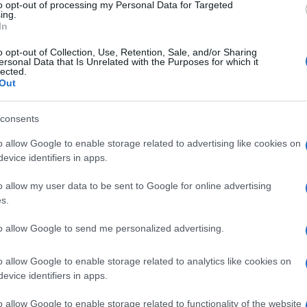
 Il risultato è “Una come te” in italiano –
to opt-out of processing my Personal Data for Targeted
ing.
co, di quello che succede oggi tra ragazzi. È
In
irare lei fuori dalla tristezza del sabato sera. È
o opt-out of Collection, Use, Retention, Sale, and/or Sharing
ersonal Data that Is Unrelated with the Purposes for which it
 cuore e che avrei comunque usato per un
lected.
Ulti
Out
consents
tiene “Amor che movi il sole” riadattamento
rning
” dei The Killers e due collaborazioni, una
o allow Google to enable storage related to advertising like cookies on
evice identifiers in apps.
ess
Se Non Mi
” e la seconda con Oma Jali in “
o allow my user data to be sent to Google for online advertising
s.
to allow Google to send me personalized advertising.
llo sciamano allo showman”
L'int
Gaza:
o allow Google to enable storage related to analytics like cookies on
solle
evice identifiers in apps.
sponibile in versione digitale dal 10 gennaio,
Il Se
o allow Google to enable storage related to functionality of the website