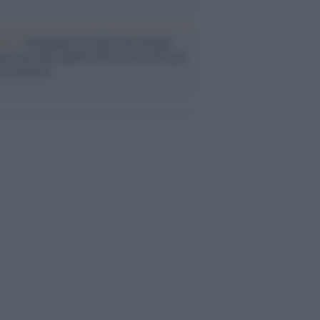
Aviv /
Netanyahu si smarca da Trump:
ele farà tutto quello che è necessario per
a sicurezza"