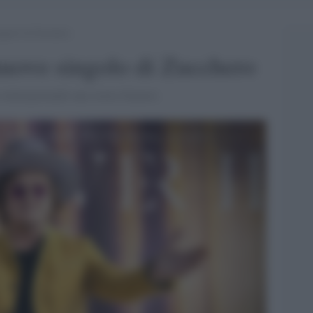
ngolo di Zucchero
nuovo singolo di Zucchero
 reinterpretando una storia d'amore.