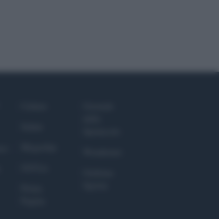
Culture
Giornale
dello
Salute
Spettacolo
Megachip
nce
Wondernet
GiULia
Giuliana
Sgrena
Prima
Pagina