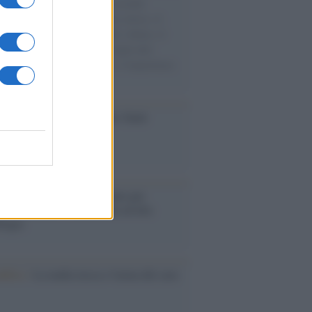
e cariche di aiuti umanitari assalite
sercito israeliano. Una guerra atroce, il
ivo di disumanizzazione delle vittime, il
ismo del governo italiano e degli altri
ei, il ritorno al colonialismo. L'importanza
ovimenti.
iversario /
90 anni di Yves Saint
nt, tra moda e scandali
é i centri di intrattenimento per
lie investono in attrazioni ad alta
logia
nflitto /
La mafia russa e l'arma del caos