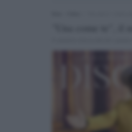
Home
>
Cultura
>
“Una come te”, il nuovo si
"Una come te", il 
Il cantautore torna in radio dal 3 gennaio