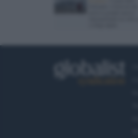
In quota /
I suoni delle
Dolomiti, il festival che
porta la grande musica
internazionale tra vette, 
e rifugi alpini
Ch
Co
Fa
Tw
Go
Ma