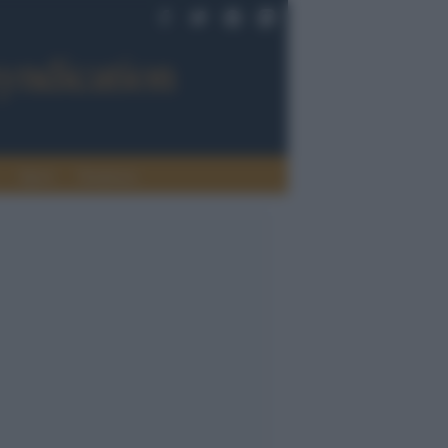
Sport
Tendenze