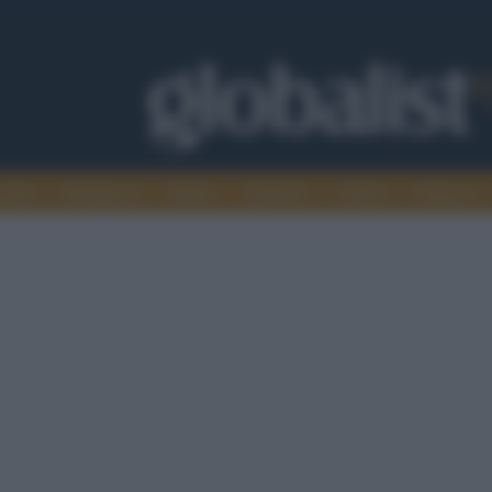
omia
Intelligence
Media
Ambiente
Cultura
Scienza