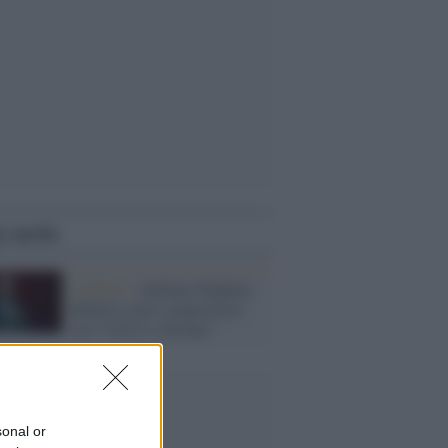
i anche
L'album /
Anthony Hopkins
debutta come compositore
con “Life Is a Dream”
sonal or