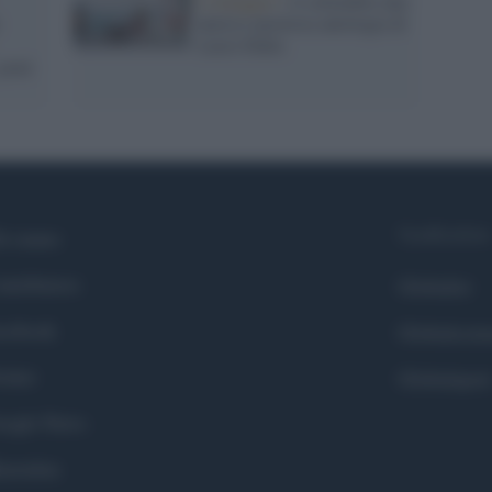
L'omaggio /
A settembre una
nuova e preziosa antologia di
Lucio Dalla
prati
Syndication
i siamo
ntributors
Globalist
cebook
Globalscie
itter
Globalsport
ogle News
stodon