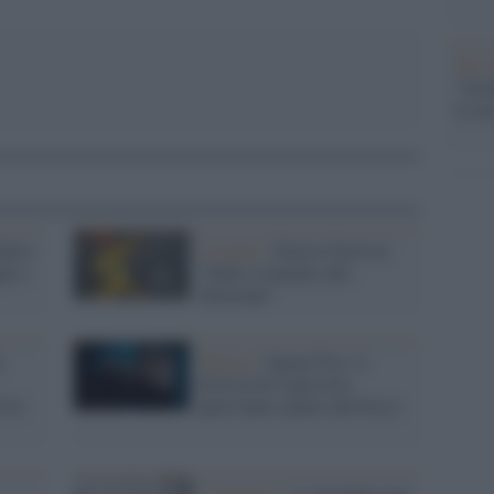
Tel 
"Isra
la su
chero
L'evento /
Torna il festival
pa a
“Dallo sciamano allo
showman”
n
Musica /
Sponz Fest, il
festival di Capossela
i là
quest'anno riparte dal bosco