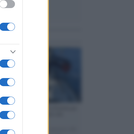
me notizie
ervista /
Marco Croatti e la Flottilla per
 le nostre vele gonfie grazie alla
vazione popolare
natore M5S racconta la sua esperienza sulle