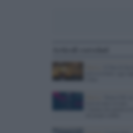
Articoli correlati
Musica /
Il Tour di Zuc
arriva in Italia: oggi tap
Udine
Musica /
Torna il Pif, u
festival unico in tutta
l’Irpinia che guarda al d
dei propri confini