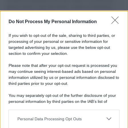
il tentativo di disumanizzazione delle vittime, il servilismo del
governo italiano e degli altri europei, il ritorno al colonialismo.
L'importanza dei movimenti.
Do Not Process My Personal Information
L'attesa /
Un estate di calcio: tra Mondiali e Serie A
If you wish to opt-out of the sale, sharing to third parties, or
processing of your personal or sensitive information for
targeted advertising by us, please use the below opt-out
section to confirm your selection.
Musica /
Al maestro Francesco Guccini
Please note that after your opt-out request is processed you
may continue seeing interest-based ads based on personal
information utilized by us or personal information disclosed to
third parties prior to your opt-out.
Il ricordo /
Quando Guccini raccontava le "Cronache
You may separately opt-out of the further disclosure of your
epafaniche": l'intervista all'artista che si definiva un
personal information by third parties on the IAB’s list of
'narratore'
downstream participants.
Personal Data Processing Opt Outs
This information may also be disclosed by us to third parties
Lo studio /
Disinformazione russa e destra: anche la
on the IAB’s List of Downstream Participants that may further