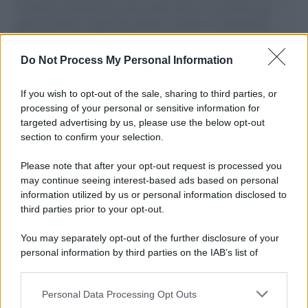
il tentativo di disumanizzazione delle vittime, il servilismo del
governo italiano e degli altri europei, il ritorno al colonialismo.
L'importanza dei movimenti.
Do Not Process My Personal Information
Tel Aviv /
La “vittoria totale” di Israele significa una guerra
senza fine
If you wish to opt-out of the sale, sharing to third parties, or
processing of your personal or sensitive information for
targeted advertising by us, please use the below opt-out
section to confirm your selection.
Vangelo /
La vita si intreccia con le paure come il giorno
succede alla notte
Please note that after your opt-out request is processed you
may continue seeing interest-based ads based on personal
information utilized by us or personal information disclosed to
third parties prior to your opt-out.
La scoperta /
Oplontis, le vittime dell’eruzione del Vesuvio
You may separately opt-out of the further disclosure of your
furono più numerose del previsto
personal information by third parties on the IAB’s list of
downstream participants.
Personal Data Processing Opt Outs
This information may also be disclosed by us to third parties