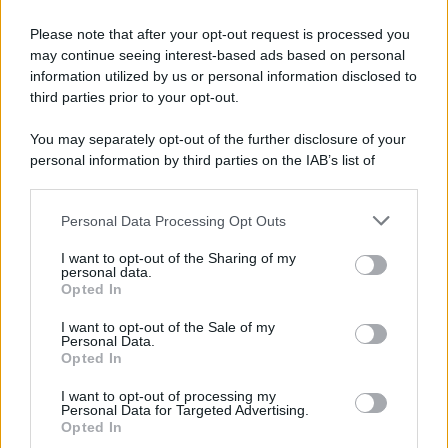
Musica /
Al maestro Francesco Guccini
Please note that after your opt-out request is processed you
may continue seeing interest-based ads based on personal
information utilized by us or personal information disclosed to
third parties prior to your opt-out.
Il ricordo /
Quando Guccini raccontava le "Cronache
You may separately opt-out of the further disclosure of your
epafaniche": l'intervista all'artista che si definiva un
personal information by third parties on the IAB’s list of
'narratore'
downstream participants.
Personal Data Processing Opt Outs
This information may also be disclosed by us to third parties
Lo studio /
Disinformazione russa e destra: anche la
on the IAB’s List of Downstream Participants that may further
I want to opt-out of the Sharing of my
macchina propagandistica di Putin dietro la crisi di Ceuta
disclose it to other third parties.
personal data.
Opted In
Please note that this website/app uses one or more Google
services and may gather and store information including but
I want to opt-out of the Sale of my
Personal Data.
not limited to your visit or usage behaviour. You may click to
Opted In
grant or deny consent to Google and its third-party tags to
use your data for below specified purposes in below Google
I want to opt-out of processing my
consent section.
Personal Data for Targeted Advertising.
Opted In