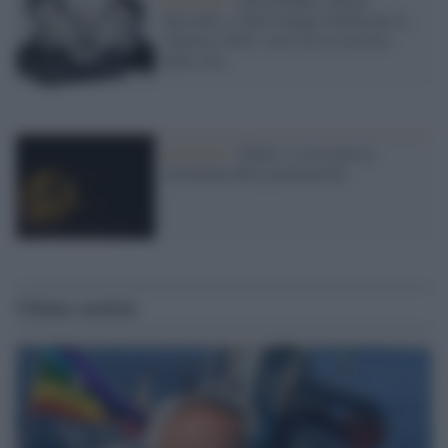
Hassabis e John Jumper Nobel per la
Chimica 2024: con l'AI al servizio
della vita
Il premio /
Nobel: si avvicina la
settimana delle premiazioni
Ultime notizie