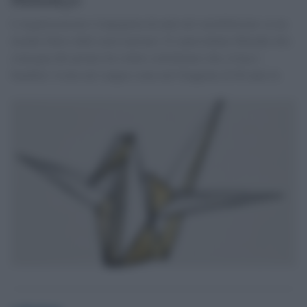
L'organizzazione è impegnata da anni nel sensibilizzare su un
mondo libero dalle armi nucleari. Il copresidente Mimaki alla
consegna del premio ha voluto sottolineare che a Gaza i
bambini vivono nel sangue come nel Giappone di 80 anni fa.