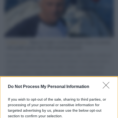
L'intervista /
Marco Croatti e la Flottilla per Gaza: le nostre
vele gonfie grazie alla sollevazione popolare
Il Senatore M5S racconta la sua esperienza sulle barche cariche di
aiuti umanitari assalite dall'esercito israeliano. Una guerra atroce,
il tentativo di disumanizzazione delle vittime, il servilismo del
governo italiano e degli altri europei, il ritorno al colonialismo.
L'importanza dei movimenti.
Do Not Process My Personal Information
L'attesa /
Un estate di calcio: tra Mondiali e Serie A
If you wish to opt-out of the sale, sharing to third parties, or
processing of your personal or sensitive information for
targeted advertising by us, please use the below opt-out
section to confirm your selection.