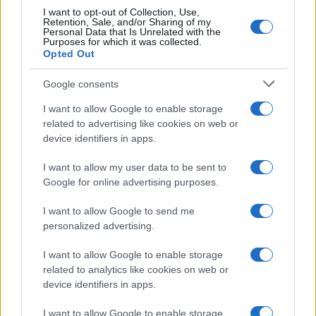
I want to opt-out of Collection, Use,
Retention, Sale, and/or Sharing of my
Personal Data that Is Unrelated with the
Purposes for which it was collected.
Opted Out
Syndication
Culture
Google consents
Salute
Globalist
I want to allow Google to enable storage
related to advertising like cookies on web or
Megachip
Globalscience
device identifiers in apps.
GiULia
Globalsport
I want to allow my user data to be sent to
Google for online advertising purposes.
Prima Pagina
I want to allow Google to send me
personalized advertising.
Giornale dello
Chi siamo
I want to allow Google to enable storage
Spettacolo
related to analytics like cookies on web or
Contributors
device identifiers in apps.
Wondernet
Facebook
I want to allow Google to enable storage