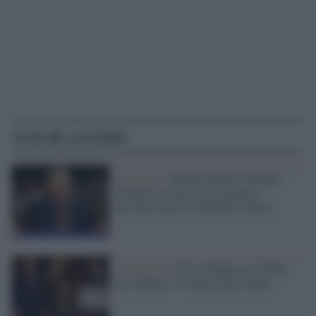
Articoli correlati
Il corsivo /
Trump: quando l'amante
rifiutato si sfoga con il premier
norvegese per i 'tradimenti' danesi
la sorpresa /
Fifa: Infantino, il Nobel
dei ruffiani e l’Elogio della Follia