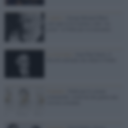
L'analisi /
George Bernard Show:
cent’anni fa fu il primo a dire “no,
grazie” al Nobel per la Letteratura
La ricorrenza /
Jean-Paul Sartre, il
filosofo militante che rifiutò il Nobel
Il premio /
Nobel per le scienze
economiche: creatività che genera una
crescita sostenuta
Il premio /
David Baker, Demis