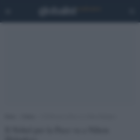
Home
>
Cultura
>
Il Nobel per la Pace va a Nihon Hidankyo
Il Nobel per la Pace va a Nihon
Hidankyo