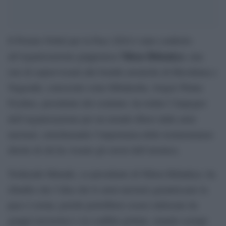
Il Premio Nobel per la Pace 2024 è stato conferito
Nihon Hidankyo
all’organizzazione giapponese
, una
rete di sopravvissuti alle bombe atomiche di Hiroshima e
Nagasaki, conosciuti come Hibakusha. Jorgen Watne
Frydnes, presidente del comitato, ha lodato l’impegno
dell’organizzazione per un mondo libero dalle armi
nucleari, sottolineando l’importanza delle testimonianze
dirette di chi ha vissuto gli orrori dell’atomica.
Toshiyuki Mimaki, co-presidente di Nihon Hidankyo, ha
ribadito che l’idea che le armi nucleari garantiscano la
pace è errata, poiché potrebbero essere utilizzate da
gruppi terroristici o in conflitti globali, citando esempi