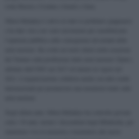
come Russia e Ucraina o Israele e Gaza.
Nihon Hidankyo è attiva in tutte le prefetture giapponesi
e ha dato vita a un vasto movimento per sensibilizzare
l’opinione pubblica sulle conseguenze devastanti delle
armi nucleari. Ha svolto un ruolo chiave nella creazione
del Trattato sulla proibizione delle armi nucleari (Tpnw),
adottato dall’ONU nel 2017 ed entrato in vigore nel
2021. L’organizzazione collabora anche con altre realtà
internazionali per promuovere una moratoria totale sulle
armi nucleari.
Negli ultimi anni, Nihon Hidankyo ha coinvolto giovani
sotto i 30 anni, inclusi i discendenti degli Hibakusha, per
mantenere viva la memoria e trasmettere alle nuove