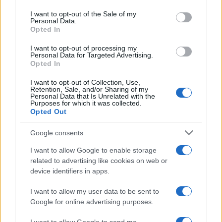
Please note that this website/app uses one or more Google
services and may gather and store information including but
I want to opt-out of the Sale of my
Personal Data.
not limited to your visit or usage behaviour. You may click to
Opted In
grant or deny consent to Google and its third-party tags to
use your data for below specified purposes in below Google
I want to opt-out of processing my
consent section.
Personal Data for Targeted Advertising.
Opted In
I want to opt-out of Collection, Use,
Retention, Sale, and/or Sharing of my
Personal Data that Is Unrelated with the
Purposes for which it was collected.
Opted Out
Syndication
Culture
Google consents
Salute
Globalist
I want to allow Google to enable storage
related to advertising like cookies on web or
Megachip
Globalscience
device identifiers in apps.
GiULia
Globalsport
I want to allow my user data to be sent to
Google for online advertising purposes.
Prima Pagina