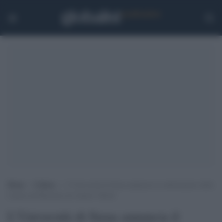
Home
>
Cultura
>
L’Università di Siena annuncia il conferimento della
Laurea ad Honorem ad Amitav Ghosh
L’Università di Siena annuncia il