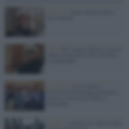
Il festival /
Amitav Ghosh in difesa
dell’ambiente
Libri /
Chi è Amitav Ghosh lo scrittore
indiano protagonista della letteratura
contemporanea
L'iniziativa /
Estra, Centria e
Università di Siena hanno presentato i
tirocini in memoria di Federico
Chiereghin
L'evento /
A Siena la 24^ edizione della
European Pain School