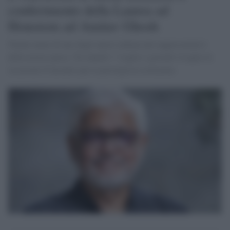
conferimento della Laurea ad
Honorem ad Amitav Ghosh
Niente meno di uno degli autori indiani più rappresentativi
della nostra epoca. Tra lunedì 1° Luglio e giovedì 4 Luglio le
occasioni d’incontro per la prestigiosa cerimonia.