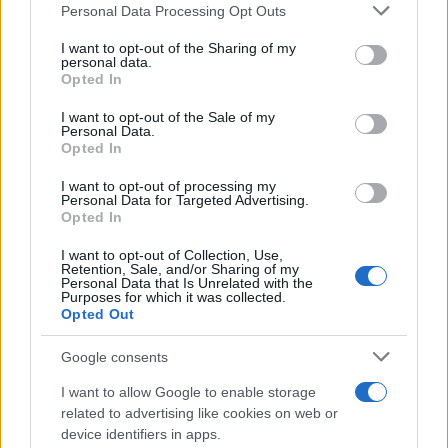
Personal Data Processing Opt Outs
This information may also be disclosed by us to third parties
L'anniversario /
90 anni di Yves Saint Laurent, tra moda e
on the IAB’s List of Downstream Participants that may further
I want to opt-out of the Sharing of my
scandali
disclose it to other third parties.
personal data.
Opted In
Please note that this website/app uses one or more Google
services and may gather and store information including but
I want to opt-out of the Sale of my
Personal Data.
not limited to your visit or usage behaviour. You may click to
Opted In
grant or deny consent to Google and its third-party tags to
use your data for below specified purposes in below Google
I want to opt-out of processing my
consent section.
Personal Data for Targeted Advertising.
Opted In
I want to opt-out of Collection, Use,
Retention, Sale, and/or Sharing of my
Personal Data that Is Unrelated with the
Purposes for which it was collected.
Opted Out
Syndication
Culture
Google consents
Salute
Globalist
I want to allow Google to enable storage
related to advertising like cookies on web or
Megachip
Globalscience
device identifiers in apps.