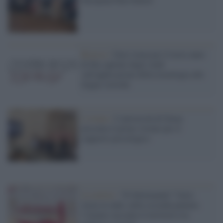
Ricerca /
Unisi torna per il terzo anno
di fila capitale degli studi
sull'applicazione della tecnologia alle
lingue storiche
L'evento /
L'università di Siena
presenta il primo Avatar per il
supporto psicologico
Le notizie /
“Il Settimanale” Unisi
torna in onda: nella seconda puntata
l’Ateneo racconta il territorio tra