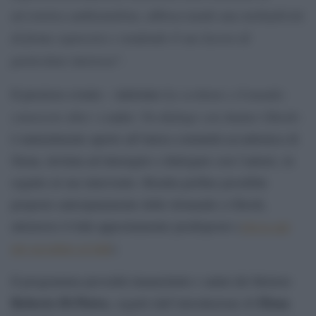
un’estetica ambientalista, abbracciando una molteplicità
di forme espressive e rendendo il suo lavoro di
particolare interesse
“.
Lo scrittore e il mondo:
Il prezioso evento – intitolato
conoscere oltre i confini. Un dialogo con Amitav Ghosh
–
è naturalmente aperto all’intera comunità accademica di
Siena, invitata ad interagire e dialogare con l’autore, in
seguito al suo intervento. Risulta perfino possibile
proporre anticipatamente delle domande a Ghosh,
attraverso il link appositamente predisposto (
clicca qui
per accedere al link
).
Il programma prevedrà innanzitutto i saluti del Rettore
Roberto Di Pietra
Elena
, seguiti dall’introduzione di