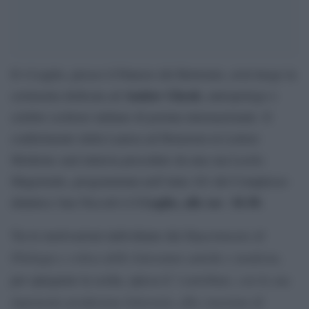
Il 4 Luglio, presso il Palazzo del Rettorato, avrà luogo la
Amitav Ghosh
cerimonia dedicata ad
, antropologo e
celebre scrittore indiano di portata internazionale. Il
conferimento della Laurea ad Honorem in Lettere
Moderne sarà tuttavia preceduto da una sua Lectio
Magistralis, programmata nell’Aula 101 del Complesso
1 Luglio, alle ore
10.30.
didattico San Niccolò il
Dipartimento di
Tra le motivazioni individuate dal
Filologia e critica delle letterature antiche e moderne,
contributo, con la sua
per spiegarne la scelta, spicca il “
imponente produzione letteraria, alla creazione di