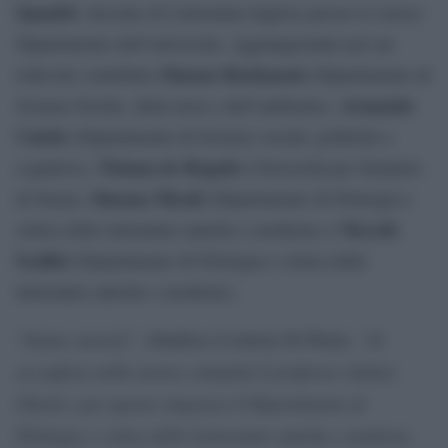
Spandri
, docente di Letteratura Inglese presso lo stesso
Dipartimento dell’università. Aggiungeranno poi un
Simone Bastianoni
lodevole contributo
(Dipartimento di
Armando
Scienze fisiche, della terra e dell’ambiente),
Cutolo
(Dipartimento di Scienze sociali, politiche e
Tiziana de Rogatis
cognitive),
(Università per Stranieri
Simona Micali
di Siena),
(Dipartimento di Filologia e
Niccolò
critica delle letterature antiche e moderne) e
Scaffai
(Dipartimento di Filologia e critica delle
letterature antiche e moderne).
Siamo onorati”,
, “di
“
ribadisce il rettore Di Pietra
accogliere nella nostra comunità il professor Amitav
Ghosh e per questo ringrazio il Dipartimento di
Filologia e critica delle Letterature antiche e moderne.