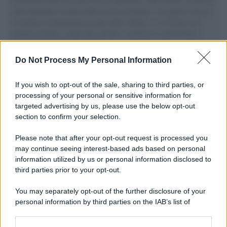
aiuti umanitari assalite dall'esercito israeliano. Una guerra atroce,
il tentativo di disumanizzazione delle vittime, il servilismo del
governo italiano e degli altri europei, il ritorno al colonialismo.
L'importanza dei movimenti.
Do Not Process My Personal Information
Palestina /
Il Board of Peace di Trump assegna il primo
contratto per un rudimentale avamposto militare a Gaza
If you wish to opt-out of the sale, sharing to third parties, or
processing of your personal or sensitive information for
targeted advertising by us, please use the below opt-out
section to confirm your selection.
L'evento /
La Sila diventa un palcoscenico naturale: nasce “A
Farla Amare Comincia Tu – Opera Sila”
Please note that after your opt-out request is processed you
may continue seeing interest-based ads based on personal
information utilized by us or personal information disclosed to
third parties prior to your opt-out.
Il ricordo /
Le radici di Francesco Guccini
You may separately opt-out of the further disclosure of your
personal information by third parties on the IAB’s list of
downstream participants.