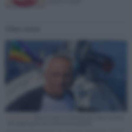
politica e sociale
Ultime notizie
L'intervista /
Marco Croatti e la Flottilla per Gaza: le nostre
vele gonfie grazie alla sollevazione popolare
Il Senatore M5S racconta la sua esperienza sulle barche cariche di