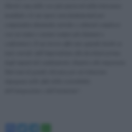
Ghosh è una delle voci più autorevoli della letteratura
mondiale e le sue opere sono fondamentali per
comprendere dinamiche storiche e culturali complesse
con cui siamo e saremo sempre più chiamati a
confrontarci. Il suo lavoro offre uno sguardo lucido su
temi cruciali, dall’imperialismo alla decolonizzazione,
dagli impatti del cambiamento climatico alle migrazioni.
Tutti temi di grande rilevanza per un’istituzione
impegnata nelle sfide della sostenibilità,
dell’integrazione e dell’inclusione
“.
Facebook
Twitter
Telegram
WhatsApp