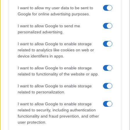
GiULia
Globalsport
I want to allow my user data to be sent to
Google for online advertising purposes.
Prima Pagina
I want to allow Google to send me
personalized advertising.
Giornale dello
Chi siamo
I want to allow Google to enable storage
Spettacolo
related to analytics like cookies on web or
Contributors
device identifiers in apps.
Wondernet
Facebook
I want to allow Google to enable storage
Giuliana Sgrena
related to functionality of the website or app.
Twitter
I want to allow Google to enable storage
Google News
related to personalization.
Mastodon
I want to allow Google to enable storage
related to security, including authentication
Cookie Policy
functionality and fraud prevention, and other
user protection.
Preferenze Privacy