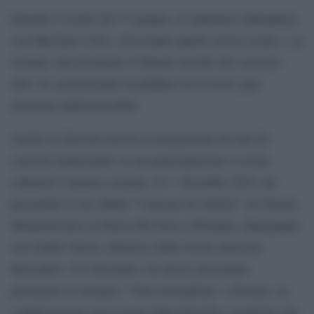
Durante l’evento del 17 giugno, il cantautore dialogherà
con Massimo Cotto, rievocando quella storica serata, e al
termine sarà proiettato il filmato ricordo del concerto
dell’ 84, permettendo al pubblico di rivivere quei
momenti indimenticabili.
Anche se Guccini non ha in programma un tour di
concerti tradizionali, la sua partecipazione a eventi
culturali è rimasta costante. Il 1° dicembre 2023, ha
presentato il suo album “Canzoni da Osteria” al Cinema
Modernissimo in Piazza Re Enzo a Bologna, dialogando
con Guido Giazzi, direttore della rivista musicale
Buscadero. Il 6 dicembre, ha invece presentato
presentato il romanzo “Vola Golondrina” a Firenze, in
collaborazione con Loriano Macchiavelli e moderato dal