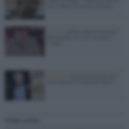
Statale di Milano “Canzoni da osteria”,
nuovo album di Francesco Guccini
Il libro /
L’ultimo giallo di Guccini e
Macchiavelli, un "noir" tra storia e
cronaca
Il festival /
Guccini protagonista del
primo giorno di Vicchio dei lettori
Ultime notizie