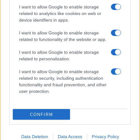
Giornale dello
Chi siamo
I want to allow Google to enable storage
Spettacolo
related to analytics like cookies on web or
Contributors
device identifiers in apps.
Wondernet
Facebook
I want to allow Google to enable storage
Giuliana Sgrena
related to functionality of the website or app.
Twitter
I want to allow Google to enable storage
Google News
related to personalization.
Mastodon
I want to allow Google to enable storage
related to security, including authentication
Cookie Policy
functionality and fraud prevention, and other
user protection.
Preferenze Privacy
CONFIRM
©2021 Globalist.it • All right reserved.
Data Deletion
Data Access
Privacy Policy
Syndication