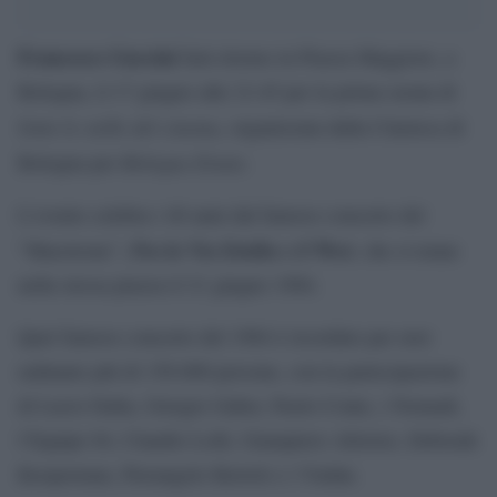
Francesco Guccini
farà ritorno in Piazza Maggiore, a
Bologna, il 17 giugno alle 21:45 per la prima serata di
Sotto le stelle del cinema
, organizzata dalla Cineteca di
Bologna Estate
Bologna per
.
L’evento celebra i 40 anni dal famoso concerto del
Fra la Via Emilia e il West
”Maestrone”,
, che si tenne
nella stessa piazza il 21 giugno 1984.
Quel famoso concerto del 1984 è ricordato per aver
radunato più di 150.000 persone, con la partecipazione
di Lucio Dalla, Giorgio Gaber, Paolo Conte, i Nomadi,
l’Equipe 84, Claudio Lolli, Giampiero Alloisio, Deborah
Kooperman, Pierangelo Bertoli e i Viulàn.