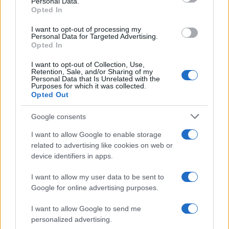
Personal Data.
not limited to your visit or usage behaviour. You may click to
Opted In
grant or deny consent to Google and its third-party tags to
use your data for below specified purposes in below Google
I want to opt-out of processing my
consent section.
Personal Data for Targeted Advertising.
Opted In
I want to opt-out of Collection, Use,
Retention, Sale, and/or Sharing of my
Personal Data that Is Unrelated with the
Purposes for which it was collected.
Opted Out
Syndication
Culture
Google consents
Salute
Globalist
I want to allow Google to enable storage
related to advertising like cookies on web or
Megachip
Globalscience
device identifiers in apps.
GiULia
Globalsport
I want to allow my user data to be sent to
Google for online advertising purposes.
Prima Pagina
I want to allow Google to send me
personalized advertising.