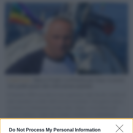
L'intervista /
Marco Croatti e la Flottilla per Gaza: le nostre
vele gonfie grazie alla sollevazione popolare
Il Senatore M5S racconta la sua esperienza sulle barche cariche di
aiuti umanitari assalite dall'esercito israeliano. Una guerra atroce,
il tentativo di disumanizzazione delle vittime, il servilismo del
governo italiano e degli altri europei, il ritorno al colonialismo.
L'importanza dei movimenti.
Do Not Process My Personal Information