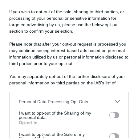
Tel Aviv /
La “vittoria totale” di Israele significa una guerra
senza fine
If you wish to opt-out of the sale, sharing to third parties, or
processing of your personal or sensitive information for
targeted advertising by us, please use the below opt-out
section to confirm your selection.
Vangelo /
La vita si intreccia con le paure come il giorno
succede alla notte
Please note that after your opt-out request is processed you
may continue seeing interest-based ads based on personal
information utilized by us or personal information disclosed to
third parties prior to your opt-out.
La scoperta /
Oplontis, le vittime dell’eruzione del Vesuvio
You may separately opt-out of the further disclosure of your
furono più numerose del previsto
personal information by third parties on the IAB’s list of
downstream participants.
Personal Data Processing Opt Outs
This information may also be disclosed by us to third parties
Il medagliere /
Europei di nuoto: Pellecani guida una super
on the IAB’s List of Downstream Participants that may further
I want to opt-out of the Sharing of my
Italia
disclose it to other third parties.
personal data.
Opted In
Please note that this website/app uses one or more Google
services and may gather and store information including but
I want to opt-out of the Sale of my