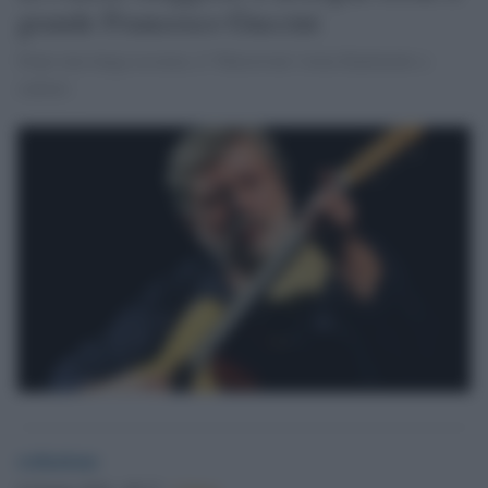
grande Francesco Guccini
Dopo una lunga assenza, il 'Maestrone' torna finalmente a
cantare.
redazione