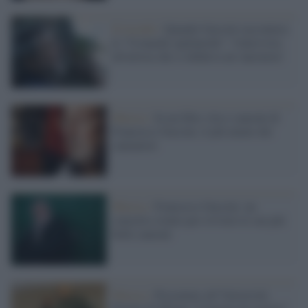
Il ricordo /
Quando Guccini raccontava
le "Cronache epafaniche": l'intervista
all'artista che si definiva un 'narratore'
Musica /
In un libro vita e canzoni di
Francesco Guccini, il più amato dei
cantautori
Musica /
Francesco Guccini: un
concerto-evento per rivivere le sue più
belle canzoni
Musica /
Presentato all’Università