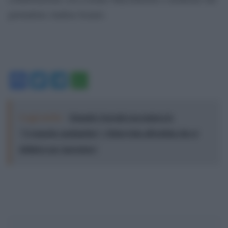
giornalista Andrea Scanzi.
Facebook
Twitter
Telegram
WhatsApp
Leggi anche:
Quando Guccini raccontava le
"Cronache epafaniche": l'intervista all'artista che si
definiva un 'narratore'