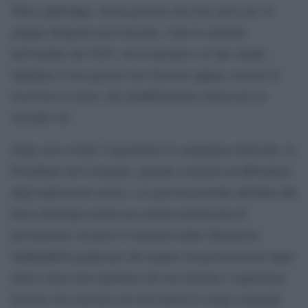
Tutto, purtroppo, lascia pensare che non sarà così. Il
gruppo dirigente post-fascista, vinte le elezioni
nell’ottobre del 2022, aveva davanti a sé due strade:
ripudiare il suo passato neo-fascista oppure cercare di
riscrivere la storia. Ha indubbiamente imboccato la
seconda via.
Dopo aver evitato l’argomento in campagna elettorale, la
Presidente del Consiglio, quando costretta ad affrontarlo
dagli anniversari storici, si è pervicacemente attenuta alla
linea ideologica della sua cultura neofascista di
provenienza: ha preso le distanze dalle efferatezze
indifendibili perpetrate dal regime (la persecuzione degli
ebrei) senza mai ripudiare nel suo insieme l’esperienza
fascista, ha scaricato sui soli nazisti le stragi compiute