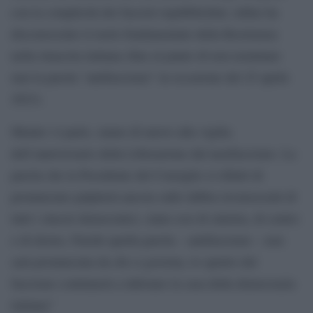
con la complicità dei fascisti repubblichini, infine ha
disconosciuto il ruolo fondamentale della Resistenza
nella rinascita italiana (fino al punto di non nominare
mai la parola “antifascismo” in occasione del 25 aprile
2023).
Mentre vi parlo, siamo di nuovo alla vigilia
dell’anniversario della Liberazione dal nazifascismo. La
parola che la Presidente del Consiglio si rifiutò di
pronunciare palpiterà ancora sulle labbra riconoscenti di
tutti i sinceri democratici, siano essi di sinistra, di centro
o di destra. Finché quella parola – antifascismo – non
sarà pronunciata da chi ci governa, lo spettro del
fascismo continuerà a infestare la casa della democrazia
italiana”