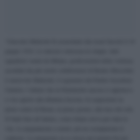
“Giacomo Matteotti fu assassinato dai sicari fascisti il 10
giugno 1924. Lo attesero sottocasa in cinque, tutti
squadristi venuti da Milano, professionisti della violenza
assoldati dai più stretti collaboratori di Benito Mussolini.
L’onorevole Matteotti, il segretario del Partito Socialista
Unitario, l’ultimo che in Parlamento ancora si opponeva
a viso aperto alla dittatura fascista, fu sequestrato in
pieno centro di Roma, in
pieno giorno, alla luce del sole.
Si batté fino all’ultimo, come lottato aveva per tutta la
vita. Lo pugnalarono a morte, poi ne scempiarono il
cadavere. Lo piegarono su se stesso per poterlo ficcare