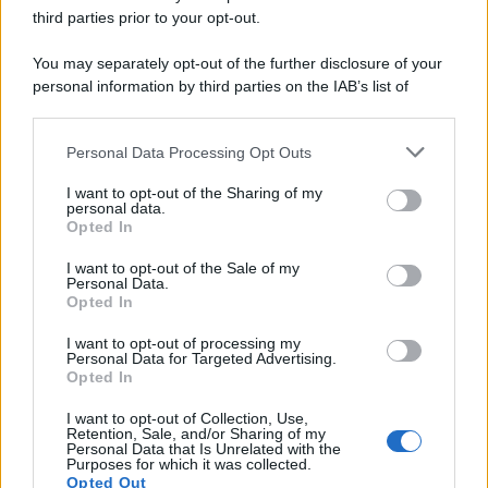
third parties prior to your opt-out.
Il conflitto /
La mafia russa e l'arma del caos
You may separately opt-out of the further disclosure of your
personal information by third parties on the IAB’s list of
downstream participants.
Personal Data Processing Opt Outs
This information may also be disclosed by us to third parties
Tel Aviv /
Netanyahu si smarca da Trump: "Israele farà tutto
on the IAB’s List of Downstream Participants that may further
I want to opt-out of the Sharing of my
quello che è necessario per la sua sicurezza"
disclose it to other third parties.
personal data.
Opted In
Please note that this website/app uses one or more Google
services and may gather and store information including but
I want to opt-out of the Sale of my
Personal Data.
not limited to your visit or usage behaviour. You may click to
Opted In
grant or deny consent to Google and its third-party tags to
use your data for below specified purposes in below Google
I want to opt-out of processing my
consent section.
Personal Data for Targeted Advertising.
Opted In
I want to opt-out of Collection, Use,
Retention, Sale, and/or Sharing of my
Personal Data that Is Unrelated with the
Purposes for which it was collected.
Opted Out