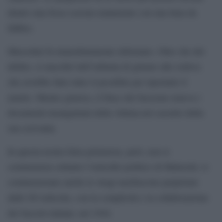
dentro una fossa scavata malamente con una lima da
fabbro.
Mussolini fu immediatamente informato. Oltre che del
delitto, si macchiò dell’infamia di giurare alla vedova
che avrebbe fatto tutto il possibile per riportarle il
marito. Mentre giurava, il Duce del fascismo teneva i
documenti insanguinati della vittima nel cassetto della
sua scrivania.
In questa nostra falsa primavera, però, non si
commemora soltanto l’omicidio politico di Matteotti; si
commemorano anche le stragi nazifasciste perpetrate
dalle SS tedesche, con la complicità e la collaborazione
dei fascisti italiani, nel 1944.