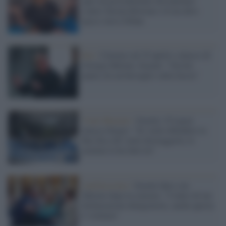
apre un procedimento disciplinare
contro Serena Bortone e fa un altro
passo verso Orban
Rai /
Censura sul 25 aprile e attacco di
Giorgia Meloni, Scurati: "Ora ho
paura, ho un bersaglio sulla faccia"
Viale Mazzini /
Scurati, l'Usigrai
attacca Sergio: "Se vuole difendere la
Rai dica chi vuole distruggerla, le
nomine le ha fatte lei"
Antifascismo /
Scurati duro con
Meloni dopo la censura: "Contro di me
dichiarazioni denigratorie, anche questa
è violenza"