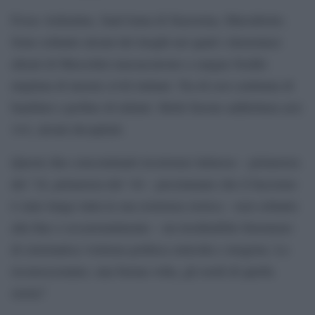
Fosse Ardeatine, Sant’Anna di Stazzema, Marzabotto.
Sono soltanto alcuni dei luoghi nei quali i demoniaci
alleati di Mussolini massacrarono a sangue freddo
migliaia di inermi civili italiani. Tra di essi centinaia di
bambini e perfino di infanti. Molti furono addirittura arsi
vivi, alcuni decapitati.
Queste due concomitanti ricorrenze luttuose – primavera
del ’24, primavera del ’44 – proclamano che il fascismo
è stato lungo tutta la sua esistenza storica – non soltanto
alla fine o occasionalmente – un irredimibile fenomeno
di sistematica violenza politica omicida e stragista. Lo
riconosceranno, una buona volta, gli eredi di quella
storia?