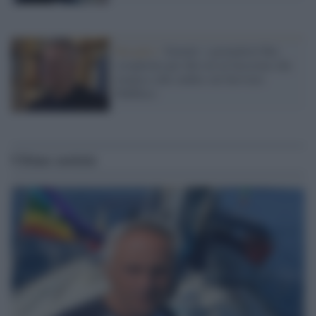
Bavaglio /
Scurati: i giornalisti Rai
scioperino per dire no al fascismo che
avanza e alle ombre sul Servizio
Pubblico
Ultime notizie