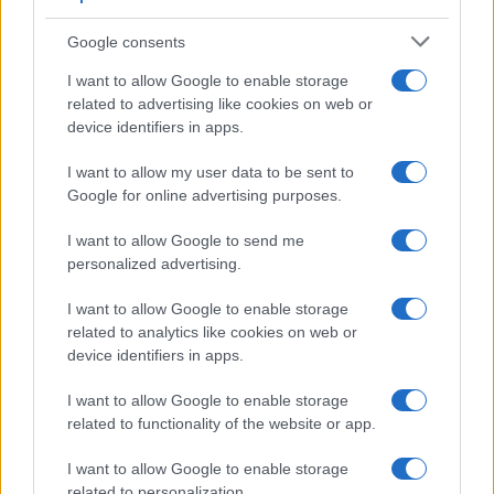
Syndication
Culture
Google consents
Salute
Globalist
I want to allow Google to enable storage
related to advertising like cookies on web or
Megachip
Globalscience
device identifiers in apps.
GiULia
Globalsport
I want to allow my user data to be sent to
Google for online advertising purposes.
Prima Pagina
I want to allow Google to send me
personalized advertising.
Giornale dello
Chi siamo
I want to allow Google to enable storage
Spettacolo
related to analytics like cookies on web or
Contributors
device identifiers in apps.
Wondernet
Facebook
I want to allow Google to enable storage
Giuliana Sgrena
related to functionality of the website or app.
Twitter
I want to allow Google to enable storage
Google News
related to personalization.