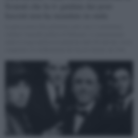
Scurati che la tv guidata dai post-
fascisti non ha mandato in onda
In questa nostra falsa primavera, però, non si commemora
soltanto l’omicidio politico di Matteotti; si commemorano
anche le stragi nazifasciste perpetrate dalle SS tedesche, con la
complicità e la collaborazione dei fascisti italiani, nel 1944.