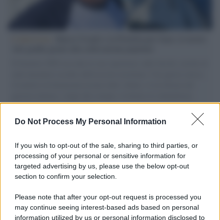
L'intervista /
Marco Croatti e la Flottilla per Gaza: le nostre
vele gonfie grazie alla sollevazione popolare
Il Senatore M5S racconta la sua esperienza sulle barche cariche di
aiuti umanitari assalite dall'esercito israeliano. Una guerra atroce,
il tentativo di disumanizzazione delle vittime, il servilismo del
governo italiano e degli altri europei, il ritorno al colonialismo.
L'importanza dei movimenti.
Do Not Process My Personal Information
L'anniversario /
90 anni di Yves Saint Laurent, tra moda e
scandali
If you wish to opt-out of the sale, sharing to third parties, or
processing of your personal or sensitive information for
targeted advertising by us, please use the below opt-out
section to confirm your selection.
Perché i centri di intrattenimento per famiglie investono in
attrazioni ad alta tecnologia
Please note that after your opt-out request is processed you
may continue seeing interest-based ads based on personal
information utilized by us or personal information disclosed to