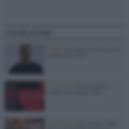
Articoli correlati
Il libro /
Lo sguardo di Antonio Scurati
su Mussolini e Gaza
La recensione /
Scurati, quando i
romanzi fanno parlare i fatti
Viale Mazzini /
Caso Scurati: la Rai