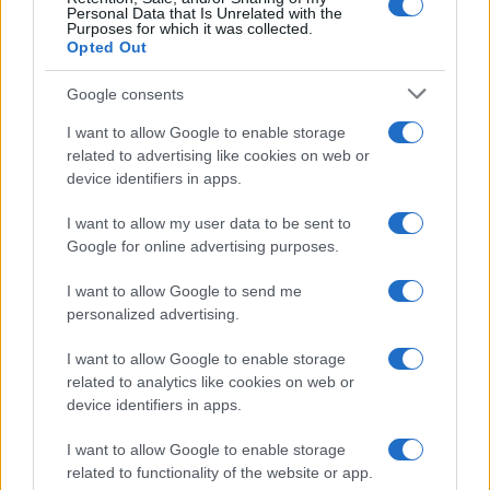
Personal Data that Is Unrelated with the
Purposes for which it was collected.
Opted Out
Syndication
Culture
Google consents
Salute
Globalist
I want to allow Google to enable storage
related to advertising like cookies on web or
Megachip
Globalscience
device identifiers in apps.
GiULia
Globalsport
I want to allow my user data to be sent to
Google for online advertising purposes.
Prima Pagina
I want to allow Google to send me
personalized advertising.
Giornale dello
Chi siamo
I want to allow Google to enable storage
Spettacolo
related to analytics like cookies on web or
Contributors
device identifiers in apps.
Wondernet
Facebook
I want to allow Google to enable storage
Giuliana Sgrena
related to functionality of the website or app.
Twitter