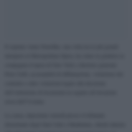
Il soprano Anna Netrebko, una volta tra le più grandi
interpreti al Metropolitan Opera, ha citato in giudizio la
compagnia d’opera di New York e direttore generale
Peter Gelb, accusandoli di diffamazione, violazione del
contratto e altre violazioni legate alla decisione
dell’istituzione di licenziarla in seguito all’invasione
russa dell’Ucraina.
La causa, depositata venerdì presso il tribunale
distrettuale degli Stati Uniti a Manhattan, chiede almeno