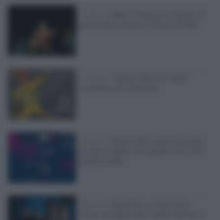
Il lutto /
Addio a Francesco Guccini, il
poeta della canzone d’autore italiana
L'evento /
Torna il festival “Dallo
sciamano allo showman”
Musica /
Torna il Pif, un festival unico
in tutta l’Irpinia che guarda al di là dei
propri confini
Musica /
Sponz Fest, il festival di
Capossela quest'anno riparte dal bosco