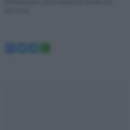
prestazioni perse, che il sindacato ha calcolato in $
209.103,48.
Facebook
Twitter
Telegram
WhatsApp