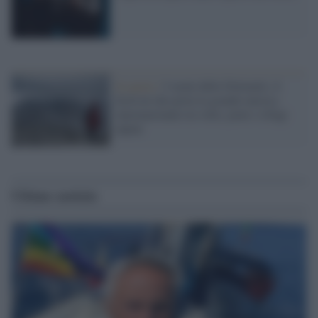
In quota /
I suoni delle Dolomiti, il
festival che porta la grande musica
internazionale tra vette, prati e rifugi
alpini
Ultime notizie