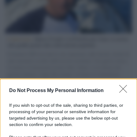
L'intervista /
Marco Croatti e la Flottilla per Gaza: le nostre
vele gonfie grazie alla sollevazione popolare
Il Senatore M5S racconta la sua esperienza sulle barche cariche di
aiuti umanitari assalite dall'esercito israeliano. Una guerra atroce,
il tentativo di disumanizzazione delle vittime, il servilismo del
governo italiano e degli altri europei, il ritorno al colonialismo.
L'importanza dei movimenti.
Do Not Process My Personal Information
Il ricordo /
Le radici di Francesco Guccini
If you wish to opt-out of the sale, sharing to third parties, or
processing of your personal or sensitive information for
targeted advertising by us, please use the below opt-out
section to confirm your selection.
L'anniversario /
90 anni di Yves Saint Laurent, tra moda e