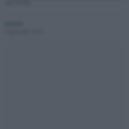
Anna Netrebko
globalist
5 Agosto 2023 - 09.59