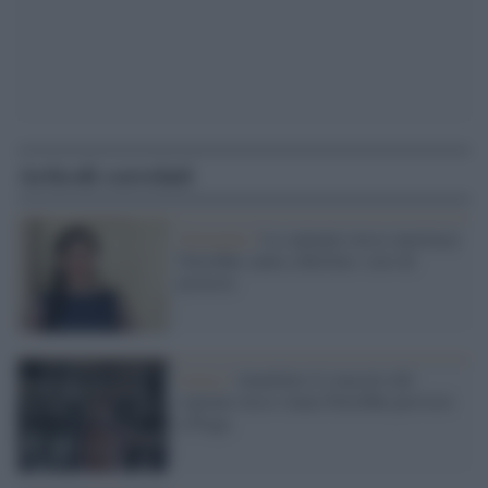
Articoli correlati
Germania /
La cantante russo-austriaca
Netrebko canta a Berlino: coro di
proteste
Lirica /
Annullato il concerto del
soprano russo Anna Netrebko previsto
a Praga