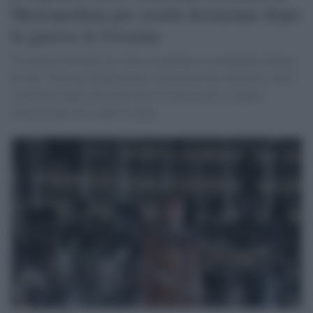
Metropolitan per averla licenziata dopo
la guerra in Ucraina
Il soprano Netrebko ha citato in giudizio la compagnia d'opera
di New York per diffamazione, violazione del contratto e altre
violazioni legate alla decisione di licenziarla in seguito
all'invasione russa dell'Ucraina.