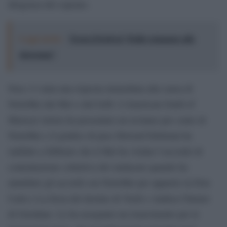
dirigenza del soprano.
Leggi anche:
Torna il festival “Dallo sciamano allo
showman”
Non c’è stata una risposta immediata alla causa di
Netrebko dal Met o dal Gelb. L’American Guild of
Musical Artists ha presentato un reclamo per conto di
Netrebko e il giudice di pace Howard Edelman ha
stabilito a febbraio che il Met ha violato l’accordo di
contrattazione collettiva del sindacato quando ha
annullato gli accordi con Netrebko per apparire in Don
Carlo e La forza del destino di Verdi e Andrea Chénier
di Giordano. Le ha assegnato un risarcimento per le