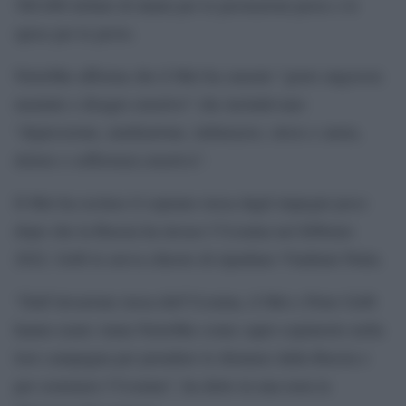
360.000 dollari di danni per le prestazioni perse e le
spese per le prove.
Netrebko afferma che il Met ha causato “grave angoscia
mentale e disagio emotivo” che includevano
“depressione, umiliazione, imbarazzo, stress e ansia,
dolore e sofferenza emotiva”.
Il Met ha escluso il soprano russa dagli impegni poco
dopo che la Russia ha invaso l’Ucraina nel febbraio
2022. Gelb le aveva chiesto di ripudiare Vladimir Putin.
“Dall’invasione russa dell’Ucraina, il Met e Peter Gelb
hanno usato Anna Netrebko come capro espiatorio nella
loro campagna per prendere le distanze dalla Russia e
per sostenere l’Ucraina”, ha detto in una nota la