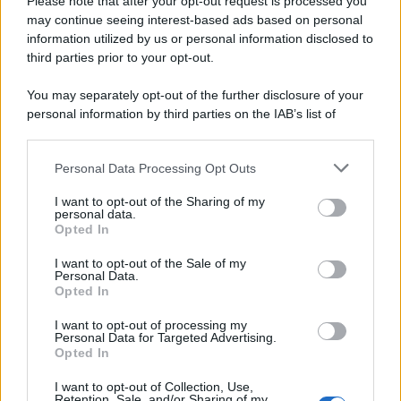
scandali
Please note that after your opt-out request is processed you
may continue seeing interest-based ads based on personal
information utilized by us or personal information disclosed to
third parties prior to your opt-out.
Il ricordo /
Il nostro incontro con Francesco Guccini
You may separately opt-out of the further disclosure of your
personal information by third parties on the IAB’s list of
downstream participants.
Personal Data Processing Opt Outs
This information may also be disclosed by us to third parties
Musica /
Love Sensation, il primo duetto di Madonna e Kylie
on the IAB’s List of Downstream Participants that may further
I want to opt-out of the Sharing of my
Minogue
disclose it to other third parties.
personal data.
Opted In
Please note that this website/app uses one or more Google
services and may gather and store information including but
I want to opt-out of the Sale of my
Personal Data.
not limited to your visit or usage behaviour. You may click to
Opted In
grant or deny consent to Google and its third-party tags to
use your data for below specified purposes in below Google
I want to opt-out of processing my
consent section.
Personal Data for Targeted Advertising.
Opted In
I want to opt-out of Collection, Use,
Retention, Sale, and/or Sharing of my