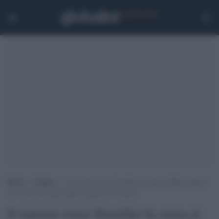
Home
>
Cultura
>
Il soprano russo Netrebko fa causa al Metropolitan
per averla licenziata dopo la guerra in Ucraina
Il soprano russo Netrebko fa causa al