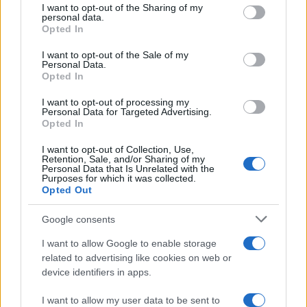
I want to opt-out of the Sharing of my
Italia
disclose it to other third parties.
personal data.
Opted In
Please note that this website/app uses one or more Google
services and may gather and store information including but
I want to opt-out of the Sale of my
Personal Data.
not limited to your visit or usage behaviour. You may click to
Opted In
grant or deny consent to Google and its third-party tags to
use your data for below specified purposes in below Google
I want to opt-out of processing my
consent section.
Personal Data for Targeted Advertising.
Opted In
I want to opt-out of Collection, Use,
Retention, Sale, and/or Sharing of my
Personal Data that Is Unrelated with the
Purposes for which it was collected.
Opted Out
Syndication
Culture
Google consents
Salute
Globalist
I want to allow Google to enable storage
related to advertising like cookies on web or
Megachip
Globalscience
device identifiers in apps.
GiULia
Globalsport
I want to allow my user data to be sent to