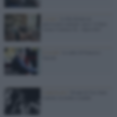
L'evento /
La Sila diventa un
palcoscenico naturale: nasce “A Farla
Amare Comincia Tu – Opera Sila”
Il ricordo /
Le radici di Francesco
Guccini
L'anniversario /
90 anni di Yves Saint
Laurent, tra moda e scandali