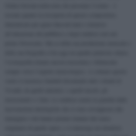
Giulia Giovani nella nota che presenta l’evento- è
recente quanto la riscoperta di questo compositore,
dimenticato per quasi duecent’anni e riemerso
all’attenzione del pubblico e degli studiosi solo nel
primo Novecento. Ma se della sua produzione musicale e
della sua biografia si ha oggi un quadro piuttosto chiaro,
l’iconografia rimane ancora trascurata e sbilanciata
sempre verso l’aspetto musicologico. A colmare questo
vuoto si inserisce Sardelli discutendo tutti i ritratti di
Vivaldi, da quelli autentici, a quelli incerti, gli
inverosimili o i falsi. Lo studioso mette in guardia dalle
incrostazioni ideologiche che si sono sovrapposte alle
immagini e che hanno portato lontano dal senso
originario di quelle opere, e si interroga sui ritrattisti,