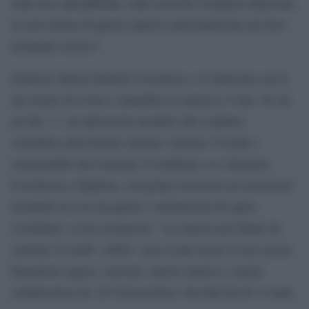
sulla loro attendibilità, sulle tecniche di pittura utilizzate,
su una lettura di questi reperti contestualizzata nel loro
momento storico”.
Federico Maria Sardelli è livornese e lo dimostra con il
suo modo di vivere e intendere la musica e l’arte. Se da
un lato è un autorevole membro del comitato
scientifico dell’Istituto italiano Antonio Vivaldi e
responsabile del Catalogo Vivaldiano; se è direttore
d’orchestra e flautista, con prime incisioni ed esecuzioni
mondiali tra cui riscoperte e attribuzioni di opere
vivaldiane; se ha scomposto ” La musica per flauto di
Antonio Vivaldi” (2002) non si può tacere il suo essere
fumettista sagace, incisore, autore satirico e anche
collaboratore de «Il Vernacoliere» fin dall’età di 12 anni.