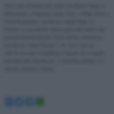
Tra le serie di fumetti più celebri ricordiamo Trippa, il
Bibliotecario, il Paglianti, Omar, Circo, il Mago Afono e
Clem Momigliano, raccolti nel volume Paperi in
Fiamme. La sua attività satirica spazia dal fumetto alla
parodia letteraria [Il Libro Cuore (forse)], alla poesia,
raccolta nei volumi Proesie I e II. Non a caso nel
2009 ha ricevuto il Gonfalone d’Argento del Consiglio
regionale della Toscana per «l’eclettismo artistico e lo
spessore culturale evidenti».
Facebook
Twitter
Telegram
WhatsApp