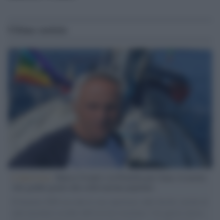
Ultime notizie
L'intervista /
Marco Croatti e la Flottilla per Gaza: le nostre
vele gonfie grazie alla sollevazione popolare
Il Senatore M5S racconta la sua esperienza sulle barche cariche di
aiuti umanitari assalite dall'esercito israeliano. Una guerra atroce,