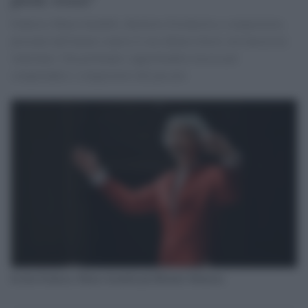
Federico Maria Sardelli, direttore d'orchestra e compositore,
presenta nell'ateneo senese il suo ultimo lavoro sul musicista
veneziano. Una profonda e approfondita traccia per
comprendere i compositori del passato
In foto Federico Maria Sardelli ph Michele Monasta