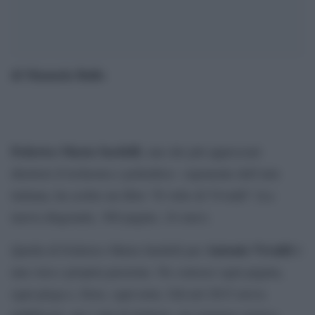
di Manuela Ballo
Federico Maria Sardelli
, uno dei più apprezzati
direttori d’orchestra e poliedrico esponente dell’arte
italiana, ha scritto un libro “Il volto di Vivaldi” (La
nuova diagonale, 300 pagine, 24 euro).
Antonio Vivaldi
Quella di Federico Maria Sardelli per
è
una vera e propria passione. Ne conosce ogni pagina,
ogni piega e, forse, ogni nota. Già nel 2015 aveva
pubblicato, per i tipi di Sellerio, un romanzo storico,