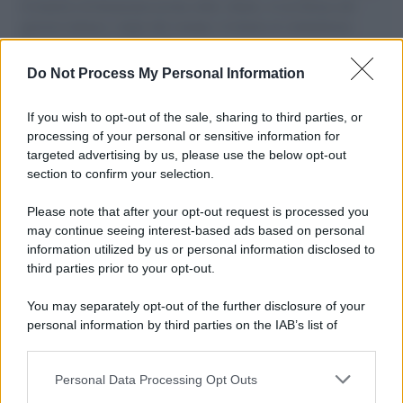
il tentativo di disumanizzazione delle vittime, il servilismo del
governo italiano e degli altri europei, il ritorno al colonialismo.
L'importanza dei movimenti.
Do Not Process My Personal Information
Tel Aviv /
La “vittoria totale” di Israele significa una guerra
senza fine
If you wish to opt-out of the sale, sharing to third parties, or
processing of your personal or sensitive information for
targeted advertising by us, please use the below opt-out
section to confirm your selection.
Vangelo /
La vita si intreccia con le paure come il giorno
succede alla notte
Please note that after your opt-out request is processed you
may continue seeing interest-based ads based on personal
information utilized by us or personal information disclosed to
third parties prior to your opt-out.
La scoperta /
Oplontis, le vittime dell’eruzione del Vesuvio
You may separately opt-out of the further disclosure of your
furono più numerose del previsto
personal information by third parties on the IAB’s list of
downstream participants.
Personal Data Processing Opt Outs
This information may also be disclosed by us to third parties
Il medagliere /
Europei di nuoto: Pellecani guida una super
on the IAB’s List of Downstream Participants that may further