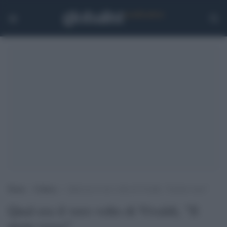
Home
>
Cultura
>
Qual era il vero volto di Vivaldi, “Il prete rosso”
Qual era il vero volto di Vivaldi, "Il
prete rosso"