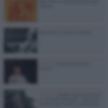
Max Tivoli e la tavola periodica degli
elementi
Max Tivoli e la musica moderna
Musica /
Al maestro Francesco
Guccini
Il ricordo /
Quando Guccini raccontava
le "Cronache epafaniche": l'intervista
all'artista che si definiva un 'narratore'