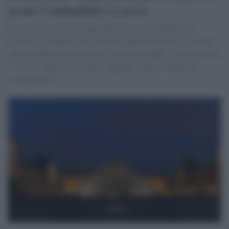
posto l’imbattibile Louvre
La classifica del Il Giornale dell’Arte vede il Museo del
Louvre posizionarsi, per il decimo anno consecutivo, in vetta
alle classifiche dei musei più visitati al mondo, con un totale di
7.726.321 ingressi nel 2022. Seguono i musei Vaticani al
secondo posto.