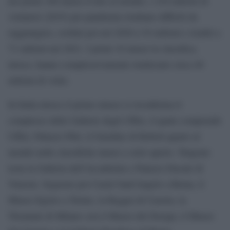
nei primi 100 musei d’arte al mondo, i 230 milioni di
visitatori (2019) pre-pandemia risultano difficili da
raggiungere, crollati poi nel 2020 a 54 milioni e risaliti a
71 milioni nel 2021. I primi 10 musei in classifica,
invece, hanno complessivamente totalizzato circa 40
milioni di visite.
In Italia invece il primo museo si riconferma il
complesso delle Gallerie degli Uffizi, il quale comprende
Uffizi, Palazzo Pitti, il Giardino di Boboli quarto al
mondo nelle classifiche musei a cielo aperto. Tengono
testa la Galleria dell’Accademia e Palazzo Ducale di
Venezia. Seguono poi Castel Sant’Angelo a Roma, il
Museo Egizio a Torino, la Reggia di Caserta, la
Triennale di Milano con il Museo del Design, il Museo