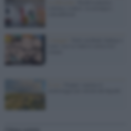
La riflessione /
Perché la plastica
continua a sedurci: tra nostalgia e
contraddizioni
L'omaggio /
Paoli con Bindi, Endrigo e
Lauzi: esce su vinile lo storico live
romano
Il caso /
Pompei: concluso il
monitoraggio per salvarla dal degrado
Ultime notizie