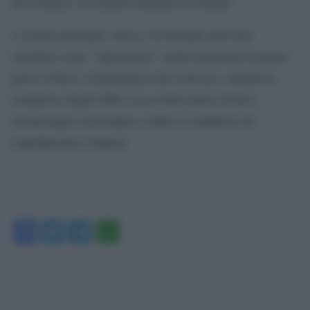
del Cinema e la Galleria Borghese di Roma.
A livello nazionale, invece, Il Giornale dell’Arte
classifica come “supermusei” statali autonomi al primo
posto il Parco Archeologico del Colosseo, davanti al
complesso degli Uffizi, al secondo posto il Parco
Archeologico di Pompei e infine il complesso di
Capodimonte a Napoli.
Facebook
Twitter
Telegram
WhatsApp