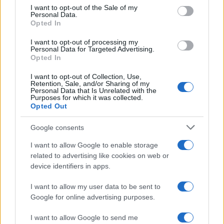
services and may gather and store information including but
I want to opt-out of the Sale of my
Personal Data.
not limited to your visit or usage behaviour. You may click to
Opted In
grant or deny consent to Google and its third-party tags to
use your data for below specified purposes in below Google
I want to opt-out of processing my
consent section.
Personal Data for Targeted Advertising.
Opted In
I want to opt-out of Collection, Use,
Retention, Sale, and/or Sharing of my
Personal Data that Is Unrelated with the
Purposes for which it was collected.
Opted Out
Syndication
Culture
Google consents
Salute
Globalist
I want to allow Google to enable storage
related to advertising like cookies on web or
Megachip
Globalscience
device identifiers in apps.
GiULia
Globalsport
I want to allow my user data to be sent to
Google for online advertising purposes.
Prima Pagina
I want to allow Google to send me