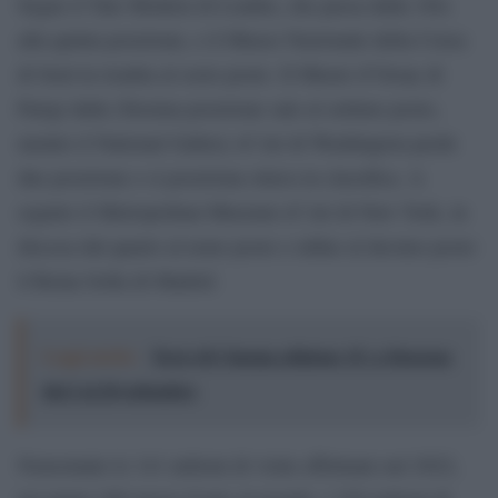
Segue il Tate Modern di Londra, che passa dalla 18/a
alla quinta posizione, e il Museo Nazionale della Corea
di Seul in risalita al sesto posto. Il Musée d’Orsay di
Parigi dalla 20esima posizione sale al settimo posto,
mentre il National Gallery of Art di Washington perde
due posizione e si posiziona ottava in classifica. A
seguire il Metropolitan Museum of Art di New York, in
discesa dal quarto al nono posto e infine al decimo posto
il Reina Sofia di Madrid.
Leggi anche:
Terre di Cinema edizione 15: a Siracusa
dal 2 al 20 settembre
Nonostante le 141 milioni di visite effettuate nel 2022,