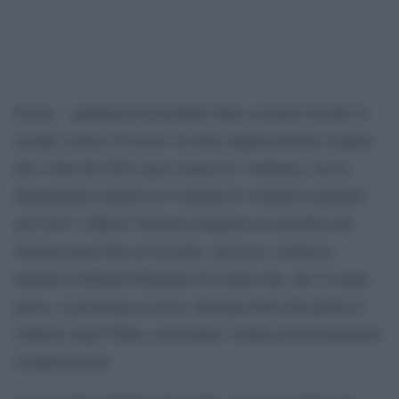
Il post – pandemia fa prendere fiato ai musei di tutto il
mondo: primo il Louvre in netto miglioramento rispetto
alle visite del 2021 (poco meno di 3 milioni), ma in
diminuzione rispetto ai 9 milioni di visitatori registrati
nel 2019. I Musei Vaticani risalgono la classifica dal
decimo posto fino al secondo, successo condiviso
insieme al British Museum di Londra che, dal 13esimo
posto, si posiziona al terzo. Restano fuori dal podio le
Gallerie degli Uffizi, nonostante l’ottimo posizionamento
al quarto posto.