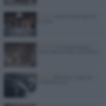
L’evento /
Dentro le terme segrete di
Ercolano
Recanati /
Casa Leopardi stupisce
ancora: affiora un nuovo ciclo pittorico
Musica /
Miles Davis, il genio che
rivoluzionò il Jazz