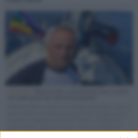
L'intervista /
Marco Croatti e la Flottilla per Gaza: le nostre
vele gonfie grazie alla sollevazione popolare
Il Senatore M5S racconta la sua esperienza sulle barche cariche di
aiuti umanitari assalite dall'esercito israeliano. Una guerra atroce,
il tentativo di disumanizzazione delle vittime, il servilismo del
governo italiano e degli altri europei, il ritorno al colonialismo.
L'importanza dei movimenti.