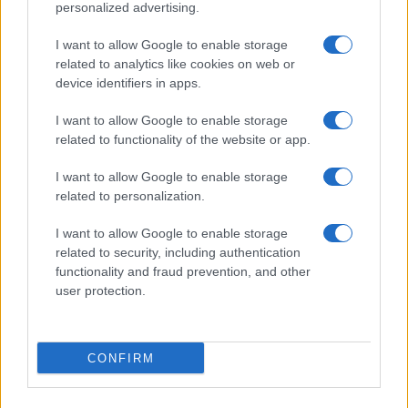
personalized advertising.
Giornale dello
Chi siamo
I want to allow Google to enable storage
Spettacolo
related to analytics like cookies on web or
Contributors
device identifiers in apps.
Wondernet
Facebook
I want to allow Google to enable storage
Giuliana Sgrena
related to functionality of the website or app.
Twitter
I want to allow Google to enable storage
Google News
related to personalization.
Mastodon
I want to allow Google to enable storage
related to security, including authentication
Cookie Policy
functionality and fraud prevention, and other
user protection.
Preferenze Privacy
CONFIRM
©2021 Globalist.it • All right reserved.