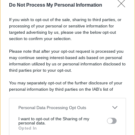
Do Not Process My Personal Information
Musica /
Al maestro Francesco Guccini
If you wish to opt-out of the sale, sharing to third parties, or
processing of your personal or sensitive information for
targeted advertising by us, please use the below opt-out
section to confirm your selection.
Il ricordo /
Quando Guccini raccontava le "Cronache
epafaniche": l'intervista all'artista che si definiva un
Please note that after your opt-out request is processed you
'narratore'
may continue seeing interest-based ads based on personal
information utilized by us or personal information disclosed to
third parties prior to your opt-out.
Lo studio /
Disinformazione russa e destra: anche la
You may separately opt-out of the further disclosure of your
macchina propagandistica di Putin dietro la crisi di Ceuta
personal information by third parties on the IAB’s list of
downstream participants.
Personal Data Processing Opt Outs
This information may also be disclosed by us to third parties
Tendenze /
Sale il numero degli acquisti online in Europa e
on the IAB’s List of Downstream Participants that may further
I want to opt-out of the Sharing of my
aumentano le vendite di articoli second hand
disclose it to other third parties.
personal data.
Opted In
Please note that this website/app uses one or more Google