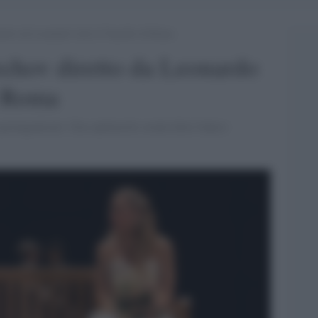
retto da Leonardo Lidi al Vascello di Roma
echov diretto da Leonardo
i Roma
 protagonismi. Uno spettacolo corale dove l'unico