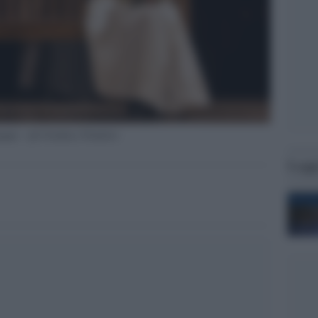
gogna - ph Gianluca Pantaleo
Legg