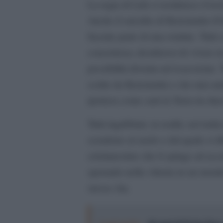
La regia di Lidi ci restituisce il t
Anche il suicidio di Konstantin (C
facente parte di una routine. Tutti
concretizza; desiderosi di vivere 
possibilità diventa un’ossessione.
scritto da Konstantin e che mai a
ipotizza come sarà la Terra tra du
Tutti ingabbiati, in realtà, nel tral
scendono al suolo e dal quale si il
cristianesimo che li spinge ad acc
sperando nella vittoria in un mond
stessa vita.