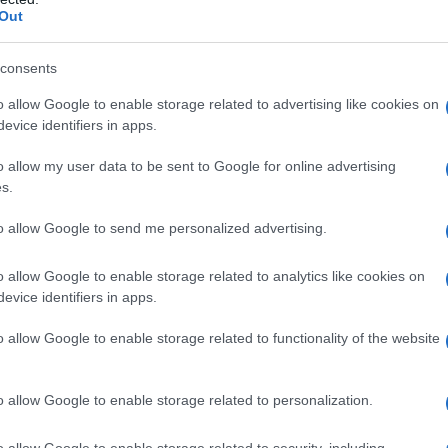
dall'e
Out
tentat
servil
o d’amore, sbattuti su una panca con violenza,
consents
europ
li stessi che, coperti da un fazzoletto, sono il
dei m
o allow Google to enable storage related to advertising like cookies on
 morto del teatro. O dei sentimenti. O degli
evice identifiers in apps.
L'att
o allow my user data to be sent to Google for online advertising
Seri
s.
 place di Lidi, ridotta all’essenziale, non
to allow Google to send me personalized advertising.
n fondo: tutti gli attori sono quasi sempre in
Impe
empo, su un palco che è semplicemente se stesso e
o allow Google to enable storage related to analytics like cookies on
Trump
oni “per le nuove e per le vecchie”. Niente lago.
evice identifiers in apps.
perfo
autor
hiamano la campagna russa, mentre i costumi di
o allow Google to enable storage related to functionality of the website
gombranti abiti ottocenteschi: anche loro
Musi
-temporale. Rappresentano la “cara noia della
o allow Google to enable storage related to personalization.
che faccia qualcosa, tutti filosofeggiano”.
o allow Google to enable storage related to security, including