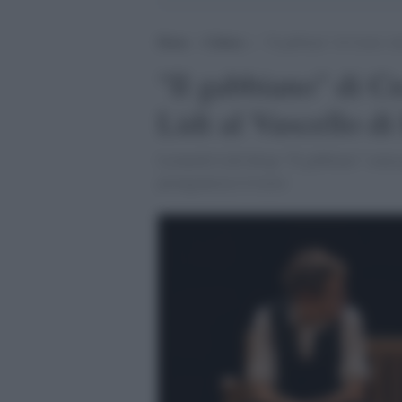
Home
>
Cultura
>
“Il gabbiano” di Cechov di
"Il gabbiano" di C
Lidi al Vascello d
Leonardo Lidi dirige "Il gabbiano" senza
protagonista è il testo