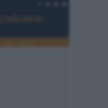
Sport
Tendenze