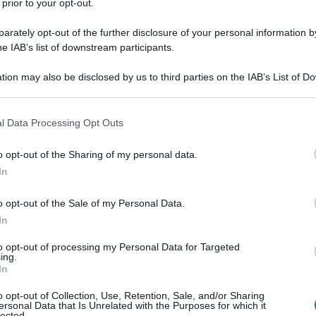
 prior to your opt-out.
o Cardillo, Ilaria Falini, Christian La Rosa,
rately opt-out of the further disclosure of your personal information by
he IAB’s list of downstream participants.
Tino Rossi, Massimiliano Speziani, Giuliana
Ulti
tion may also be disclosed by us to third parties on the IAB’s List of 
 that may further disclose it to other third parties.
ella Scuola per Attori del Teatro Stabile di
 that this website/app uses one or more Google services and may gath
l Data Processing Opt Outs
inesio Fest”, ben dirige un’orchestra armoniosa
including but not limited to your visit or usage behaviour. You may click 
 to Google and its third-party tags to use your data for below specifi
. Per un testo che parla di teatro e di divario
o opt-out of the Sharing of my personal data.
ogle consent section.
In
o opt-out of the Sale of my Personal Data.
ano vigliacca di un giovane in riva al lago e,
In
 diritto di chiedere al suo assassino, il giovane
L'int
to opt-out of processing my Personal Data for Targeted
tificata cattiveria”. Così Lidi nelle note di regia.
Gaza:
ing.
In
solle
Il Se
o opt-out of Collection, Use, Retention, Sale, and/or Sharing
ersonal Data that Is Unrelated with the Purposes for which it
eatro delle illusioni nel segno di Remo Girone
barch
lected.