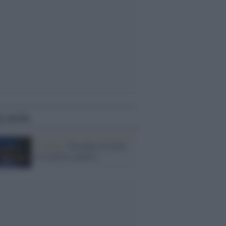
i anche
L'evento /
Ercolano di notte
tra amore e guerra