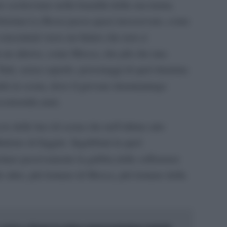
esto cechoviano nella banalità della sua trama.
hristian La Rosa) passa quasi inosservato, come
 concentrati verso un futuro che non si
in un altrove, come Mosca, che più che una
 Tutti, senza saperlo, personaggi di quel dramma
ndrà in scena, dove il giovane drammaturgo
ecentomila anni.
iccio delle luci di scena che nell’ultimo atto
ludono di fuggire. Ingabbiati in quel
ettare passivamente la gabbia delle sofferenze
o altro, più lontano di Mosca, più lontano della