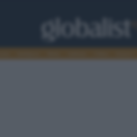
omia
Intelligence
Media
Ambiente
Cultura
Scienza