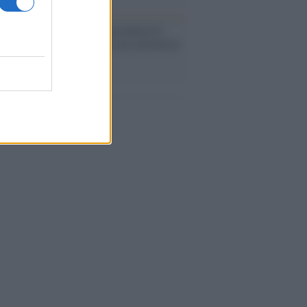
cordo /
Quando Guccini raccontava le
ache epafaniche": l'intervista all'artista
i definiva un 'narratore'