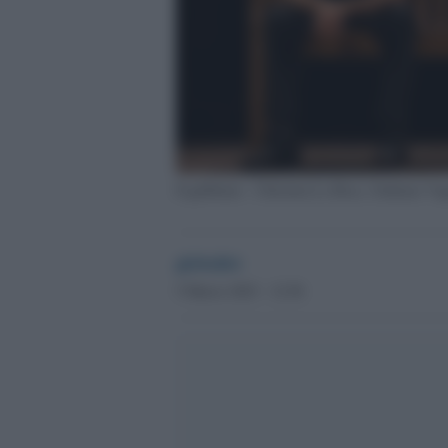
Il gabbiano - Christian La Rosa, Giuliana Vi
globalist
5 Marzo 2023 - 12.56