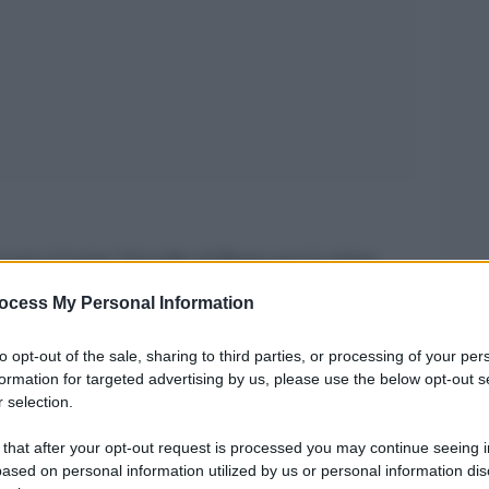
ovani al teatro Vascello di Roma per la prima
ppa del progetto Cechov del regista Leonardo
ocess My Personal Information
le dell’Umbria, Emilia Romagna Teatro ERT /
to opt-out of the sale, sharing to third parties, or processing of your per
i Torino – Teatro Nazionale, in collaborazione
formation for targeted advertising by us, please use the below opt-out s
di.
 selection.
e proseguirà con altri due testi del drammaturgo
 that after your opt-out request is processed you may continue seeing i
ased on personal information utilized by us or personal information dis
i ciliegi”.