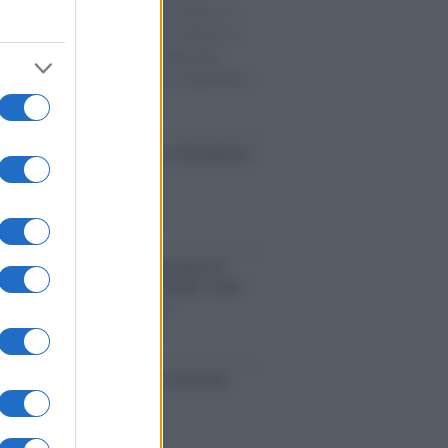
sercito israeliano. Una guerra atroce, il
ivo di disumanizzazione delle vittime, il
ismo del governo italiano e degli altri
ei, il ritorno al colonialismo. L'importanza
ovimenti.
esa /
Un estate di calcio: tra Mondiali e
e A
rialismo /
Petrolio e prepotenze di
: una società legata a 'Donald' vuole
rare la Groenlandia senza
izzazione
ca /
Al maestro Francesco Guccini