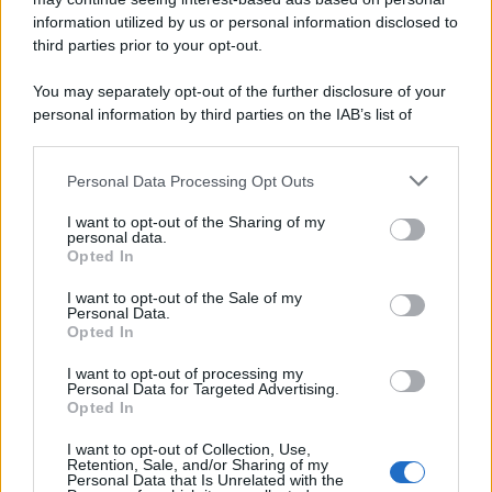
information utilized by us or personal information disclosed to
third parties prior to your opt-out.
Memoria /
Quando Pasolini raccontava i minatori italiani in
You may separately opt-out of the further disclosure of your
Belgio dopo Marcinelle
personal information by third parties on the IAB’s list of
downstream participants.
Personal Data Processing Opt Outs
This information may also be disclosed by us to third parties
Il libro /
La letteratura che racconta l’estate
on the IAB’s List of Downstream Participants that may further
I want to opt-out of the Sharing of my
disclose it to other third parties.
personal data.
Opted In
Please note that this website/app uses one or more Google
services and may gather and store information including but
I want to opt-out of the Sale of my
Personal Data.
not limited to your visit or usage behaviour. You may click to
Opted In
grant or deny consent to Google and its third-party tags to
use your data for below specified purposes in below Google
I want to opt-out of processing my
consent section.
Personal Data for Targeted Advertising.
Opted In
I want to opt-out of Collection, Use,
Retention, Sale, and/or Sharing of my
Personal Data that Is Unrelated with the