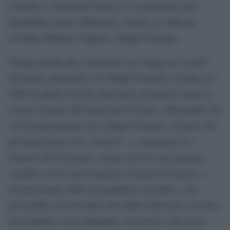
Cazzullo e Alessandro Baricco e il presidente della
Repubblica Sergio Mattarella, invitato ad Alba per
ricordare Michele Coppino e Beppe Fenoglio.
Giunge quindi alla conclusione un viaggio nei ricordi
che hanno mantenuto vivo Beppe Fenoglio, il quale nel
2005 ha anche ricevuto una laurea ad honoris causa in
Lettere da parte dell’università di Torino, affermando che
«la Facoltà propone che a Beppe Fenoglio, scrittore che
già annoveriamo tra i “classici”, e certamente tra i
massimi del Novecento, venga com’era sua speranza
“portata a casa” (post mortem) la laurea in Lettere, a
riconoscimento della sua grandezza assoluta». Una
personalità così rilevante nell’ambito letterario e sociale,
specialmente come partigiano, non poteva che essere