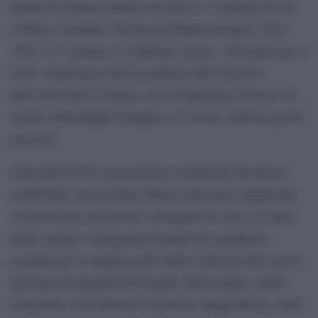
Istituti di Cultura italiana all’estero e 7 convegni di cui
l’ultimo, chiamato 100 anni di Beppe Fenoglio (1922-
1963) si è concluso il 9 febbraio scorso. “Una parte per il
tutto” organizzato dall’Accademia delle Scienze e
dall’Università di Torino con la Fondazione Ferrero e il
Centro Studi Beppe Fenoglio, si è invece concluso pochi
giorni fa.
Sono più di 50 le associazioni e istituzioni che hanno
collaborato con il Centro Studi e sono state organizzate
10 mostre per raccontare e omaggiare la vita e le opere
dello scrittore. Omaggiare Fenoglio ha significato
organizzare la maggior parte degli eventi ad Alba con la
presenza di esponenti del mondo della cultura e delle
istituzioni, come Roberto Vecchioni, Beppe Rosso, Aldo