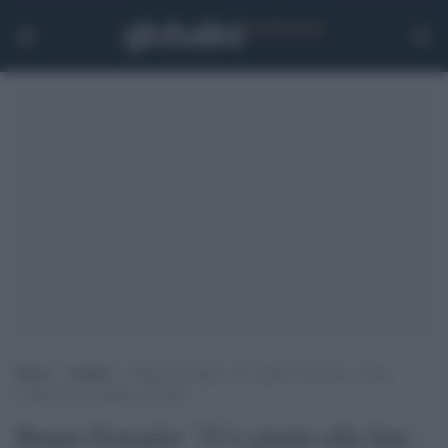
Home
>
Cultura
>
Beppe Fenoglio ’22 è giunto alla fine: l’anno
celebrativo terminato ad Alba
Beppe Fenoglio ’22 è giunto alla fine: