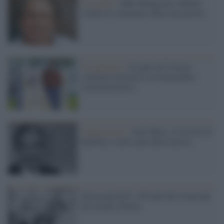
Il ricordo /
Mike Bongiorno, Milano
celebra il centenario della sua nascita
Il centenario /
Il genio di Calvino
celebrato attraverso un francobollo
commemorativo
Anniversario /
Aldo Moro, il ricordo di
RaiPlay a cento anni dalla nascita
#Avezzano2015, 100 anni dal sisma più
devastante d'Italia