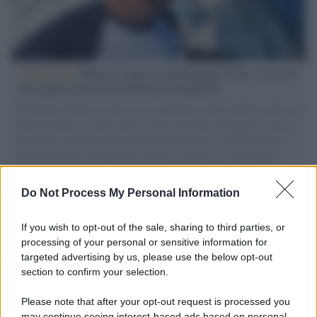
L'intervista /
Marco Croatti e la Flottilla per Gaza: le nostre
vele gonfie grazie alla sollevazione popolare
Il Senatore M5S racconta la sua esperienza sulle barche cariche di
aiuti umanitari assalite dall'esercito israeliano. Una guerra atroce,
il tentativo di disumanizzazione delle vittime, il servilismo del
governo italiano e degli altri europei, il ritorno al colonialismo.
L'importanza dei movimenti.
Do Not Process My Personal Information
Il lutto /
Addio a Livio Berruti, leggenda dello sprint
italiano
If you wish to opt-out of the sale, sharing to third parties, or
processing of your personal or sensitive information for
targeted advertising by us, please use the below opt-out
section to confirm your selection.
Il libro /
Crescere significa pentirsi: l’immaturità degli
italiani tra berlusconismo, fascismo e nuove nostalgie
Please note that after your opt-out request is processed you
may continue seeing interest-based ads based on personal