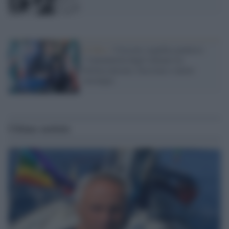
Il libro /
Crescere significa pentirsi:
l’immaturità degli italiani tra
berlusconismo, fascismo e nuove
nostalgie
Ultime notizie