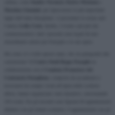
Sandro Veronesi, Enrico Mentana
cultura, come
e
Massimo Giannini
, per ripercorrere le più importanti
tappe dell’anno fenogliano. A presentare la serata sarà
Lella Costa
l’attrice
. Inoltre, l’evento sarà più che
commemorativo: tutti i presenti sono legati da uno
straordinario amore per Fenoglio e le sue opere.
Ma come si è svolto questo anno, che sta giungendo alla
Centro Studi Beppe Fenoglio
conclusione? Il
in
Comitato Promotore del
collaborazione con il
Centenario Fenogliano
, composto da accademici e
ricercatori da sempre vicini all’opera dello scrittore
albese, hanno organizzato varie iniziative, selezionando
250 eventi. Fra gli incontri sono figurati 60 appuntamenti
didattici con gli istituti scolastici, 6 appuntamenti con gli