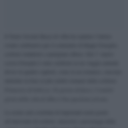
Il Teatro Sociale Busca di Alba ha ospitato l’ultimo
evento celebrativo per il centenario di Beppe Fenoglio,
scrittore traduttore e partigiano albese. Dal 1° marzo
scorso Fenoglio è stato celebrato in un viaggio annuale
diviso in quattro capitoli, come in un romanzo, ciascuno
intitolato in base ai più celebri romanzi dello scrittore:
Primavera di bellezza, Un giorno di fuoco, I ventitré
giorni della città di Alba
Una questione privata
e
.
La serata sarà costellata di importanti nomi grazie
all’intervento di scrittori, musicisti e personaggi della