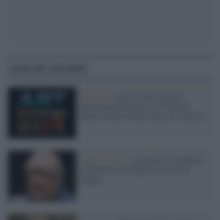
Articoli correlati
Il festival /
Si avvicina la quinta
edizione del Festival Art Nouveau
Week: l'Italia Liberty tutta da scoprire
L'anniversario /
Centenario Camilleri:
a Taormina in anteprima il film di
Zippel