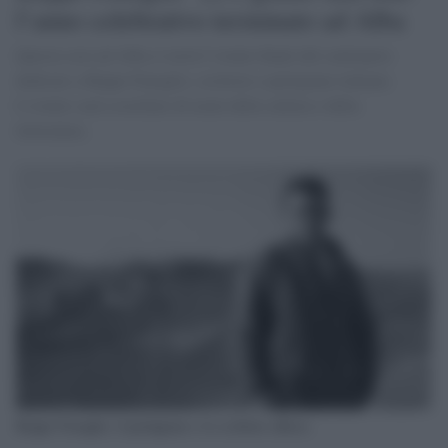
l’anno celebrativo terminato ad Alba
Questa sera ad Alba si terrà l’evento finale del centenario
dedicato a Beppe Fenoglio, scrittore e partigiano italiano.
L’evento sarà costellato di nomi della cultura e della
letteratura.
Beppe Fenoglio, il partigiano e lo scrittore albese.