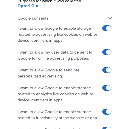
Purposes for which it was collected.
Opted Out
Syndication
Culture
Google consents
Salute
Globalist
I want to allow Google to enable storage
related to advertising like cookies on web or
Megachip
Globalscience
device identifiers in apps.
GiULia
Globalsport
I want to allow my user data to be sent to
Google for online advertising purposes.
Prima Pagina
I want to allow Google to send me
personalized advertising.
Giornale dello
Chi siamo
I want to allow Google to enable storage
Spettacolo
related to analytics like cookies on web or
Contributors
device identifiers in apps.
Wondernet
Facebook
I want to allow Google to enable storage
Giuliana Sgrena
related to functionality of the website or app.
Twitter