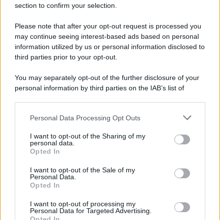
section to confirm your selection.
Musica /
Love Sensation, il primo duetto di Madonna e Kylie
Minogue
Please note that after your opt-out request is processed you
may continue seeing interest-based ads based on personal
information utilized by us or personal information disclosed to
third parties prior to your opt-out.
L'inaugurazione /
Cuneo inaugura Esseci: il nuovo polo
You may separately opt-out of the further disclosure of your
culturale nell’ex ospedale di Santa Croce
personal information by third parties on the IAB’s list of
downstream participants.
Personal Data Processing Opt Outs
This information may also be disclosed by us to third parties
Democratici /
Primarie in Michigan, la vittoria "socialista"
on the IAB’s List of Downstream Participants that may further
I want to opt-out of the Sharing of my
disclose it to other third parties.
personal data.
Opted In
Please note that this website/app uses one or more Google
services and may gather and store information including but
I want to opt-out of the Sale of my
Personal Data.
not limited to your visit or usage behaviour. You may click to
Opted In
grant or deny consent to Google and its third-party tags to
use your data for below specified purposes in below Google
I want to opt-out of processing my
consent section.
Personal Data for Targeted Advertising.
Opted In