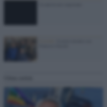
Un anniversario importante
Il ricordo /
Il nostro incontro con
Francesco Guccini
Ultime notizie