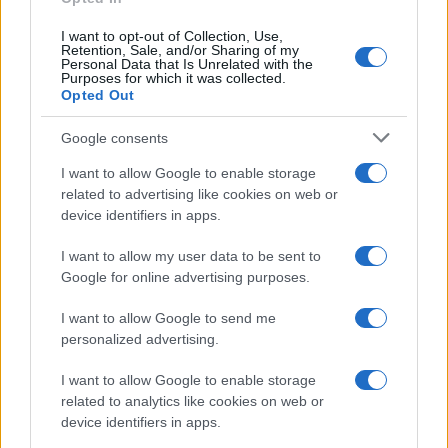
I want to opt-out of Collection, Use,
Retention, Sale, and/or Sharing of my
Personal Data that Is Unrelated with the
Purposes for which it was collected.
Opted Out
Syndication
Culture
Google consents
Salute
Globalist
I want to allow Google to enable storage
related to advertising like cookies on web or
Megachip
Globalscience
device identifiers in apps.
GiULia
Globalsport
I want to allow my user data to be sent to
Google for online advertising purposes.
Prima Pagina
I want to allow Google to send me
personalized advertising.
Giornale dello
Chi siamo
I want to allow Google to enable storage
Spettacolo
related to analytics like cookies on web or
Contributors
device identifiers in apps.
Wondernet