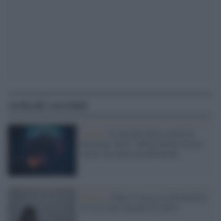
Articoli correlati
Il lutto /
Il suicidio della sorella di
Giovanni Allevi: Maria Stella trovata
senza vita nella sua abitazione
Musica /
Dopo il successo di Bruxelles
al via il tour europeo di Allevi