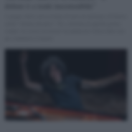
dolore è a tratti insostenibile"
A giugno Allevi aveva rivelato di avere un mieloma e di doversi
curare "lontano dal palco". Poi, a distanza di qualche giorno,
sempre via social con un post ha annunciato l'inizio delle cure
per combattere il tumore.