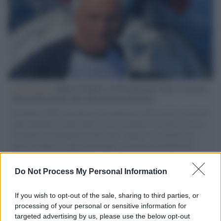
L'intervista /
Marco Croatti e la Flottilla per Gaza: le nostre
vele gonfie grazie alla sollevazione popolare
Il Senatore M5S racconta la sua esperienza sulle barche cariche di
aiuti umanitari assalite dall'esercito israeliano. Una guerra atroce,
il tentativo di disumanizzazione delle vittime, il servilismo del
governo italiano e degli altri europei, il ritorno al colonialismo.
L'importanza dei movimenti.
Do Not Process My Personal Information
Il ricordo /
Il nostro incontro con Francesco Guccini
If you wish to opt-out of the sale, sharing to third parties, or
processing of your personal or sensitive information for
targeted advertising by us, please use the below opt-out