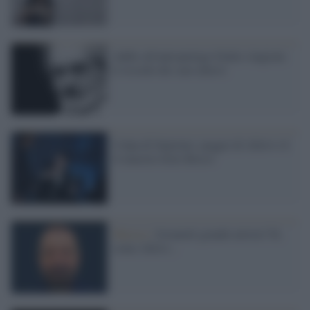
Addio all'antropologo Giulio Angioni:
il ricordo dei suoi allievi
Colpa di Sanremo: peggio di Allevi c'è
il maestro Ezio Bosso
Musica /
Jovanotti grande artista? Sì,
come Allevi...