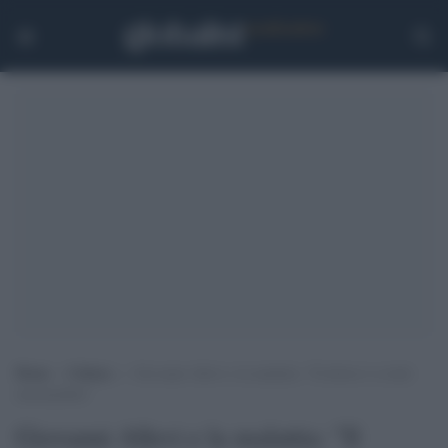
Home
>
Cultura
>
Giovanni Allevi e la malattia: “Il dolore è a tratti
insostenibile”
Giovanni Allevi e la malattia: "Il