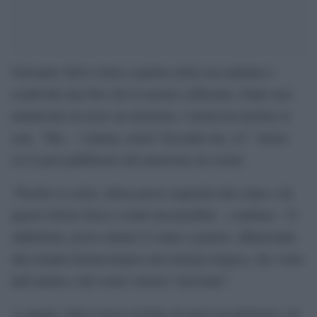
Giovanni Allevi torna a parlare della sua malattia e
condivide una foto che lo mostra sofferente. Dopo aver
annunciato di avere un mieloma, l’artista ha iniziato le
cure. “Ma… l’anima, esiste? Secondo me, sì!”. Inizia
coì il post pubblicato dal musicista sui social.
“Perché se esiste, allora posso separarla dal corpo e da
questo dolore fisico a tratti insostenibile – continua – O
addirittura, posso aiutare il corpo a guarire, affiancando
alla terapia farmacologica una energia magica, che viene
dall’anima e dal vostro Amore! Giovanni”.
A giugno Allevi aveva rivelato di avere un mieloma e di