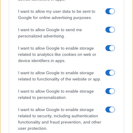
GiULia
Globalsport
I want to allow my user data to be sent to
Google for online advertising purposes.
Prima Pagina
I want to allow Google to send me
personalized advertising.
Giornale dello
Chi siamo
I want to allow Google to enable storage
Spettacolo
related to analytics like cookies on web or
Contributors
device identifiers in apps.
Wondernet
Facebook
I want to allow Google to enable storage
Giuliana Sgrena
related to functionality of the website or app.
Twitter
I want to allow Google to enable storage
Google News
related to personalization.
Mastodon
I want to allow Google to enable storage
related to security, including authentication
Cookie Policy
functionality and fraud prevention, and other
user protection.
Preferenze Privacy