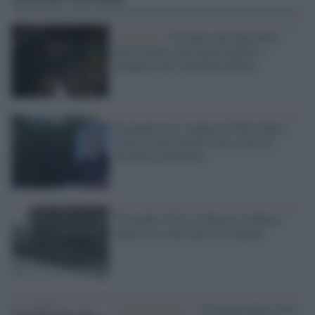
Ambiente /
Giornata internazionale
delle foreste, dati preoccupanti e
impegno alla sensibilizzazione
Emanuela Loi, l'angelo di Borsellino:
storia di una maestra che scelse di
diventare poliziotta
28 ottobre 1922, la Marcia su Roma:
analisi su come nasce un regime
Il documentario /
“Castelporziano ostia