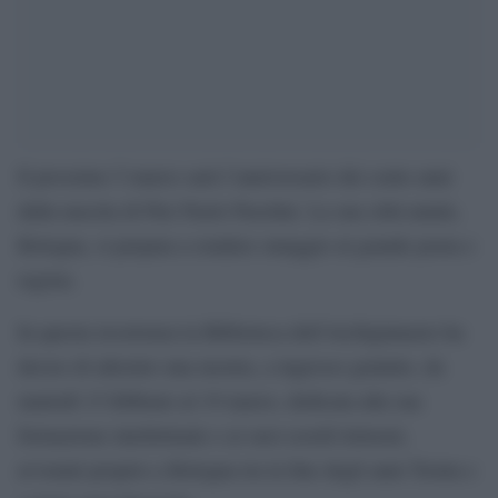
Il prossimo 5 marzo sarà l’anniversario dei cento anni
dalla nascita di Pier Paolo Pasolini. La sua città natale,
Bologna, si prepara a rendere omaggio al grande poeta e
regista.
In questa ricorrenza la Biblioteca dell’Archiginnasio ha
deciso di allestire una mostra, a ingresso gratuito, da
martedì 15 febbraio al 19 marzo, dedicata alla sua
formazione intellettuale e ai suoi esordi letterari,
avvenuti proprio a Bologna tra la fine degli anni Trenta e