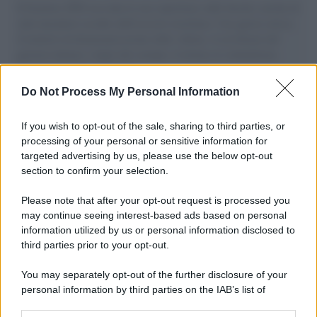
Il Senatore M5S racconta la sua esperienza sulle barche cariche di
aiuti umanitari assalite dall'esercito israeliano. Una guerra atroce,
il tentativo di disumanizzazione delle vittime, il servilismo del
governo italiano e degli altri europei, il ritorno al colonialismo.
L'importanza dei movimenti.
Do Not Process My Personal Information
Tel Aviv /
La “vittoria totale” di Israele significa una guerra
senza fine
If you wish to opt-out of the sale, sharing to third parties, or
processing of your personal or sensitive information for
targeted advertising by us, please use the below opt-out
section to confirm your selection.
Vangelo /
La vita si intreccia con le paure come il giorno
succede alla notte
Please note that after your opt-out request is processed you
may continue seeing interest-based ads based on personal
information utilized by us or personal information disclosed to
third parties prior to your opt-out.
La scoperta /
Oplontis, le vittime dell’eruzione del Vesuvio
You may separately opt-out of the further disclosure of your
furono più numerose del previsto
personal information by third parties on the IAB’s list of
downstream participants.