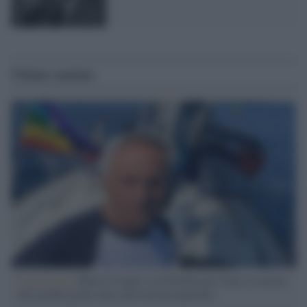
Ultime notizie
L'intervista /
Marco Croatti e la Flottilla per Gaza: le nostre
vele gonfie grazie alla sollevazione popolare