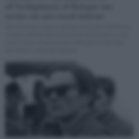
all'Archiginnasio di Bologna una
mostra sui suoi esordi letterari
Sarà una mostra a ingresso gratuito, da martedì 15 febbraio al
19 marzo, dedicata alla sua formazione intellettuale e ai suoi
esordi letterari, avvenuti proprio a Bologna tra la fine degli
anni Trenta e i primi anni Quaranta.