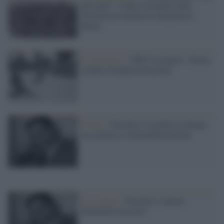
dei poeti”: il film restaurato della
Woodstock italiana in anteprima a
Roma
Le iniziative /
"PPP Visionario", Roma
celebra l'eredità di Pasolini
Il libro /
Pasolini e la politica italiana:
tra censura e strumentalizzazione
La scoperta /
Pasolini e l'amore
femminile nascosto