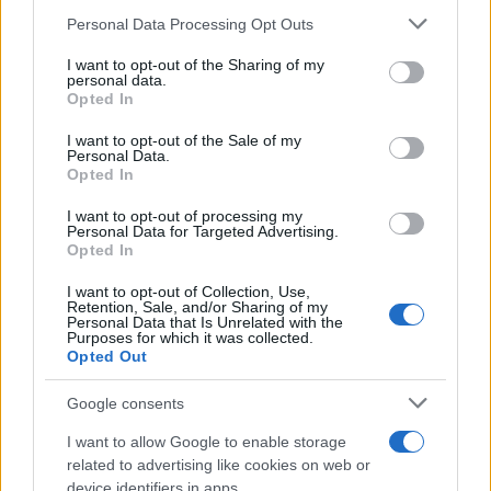
Personal Data Processing Opt Outs
This information may also be disclosed by us to third parties
Il medagliere /
Europei di nuoto: Pellecani guida una super
on the IAB’s List of Downstream Participants that may further
I want to opt-out of the Sharing of my
Italia
disclose it to other third parties.
personal data.
Opted In
Please note that this website/app uses one or more Google
services and may gather and store information including but
I want to opt-out of the Sale of my
Personal Data.
not limited to your visit or usage behaviour. You may click to
Opted In
grant or deny consent to Google and its third-party tags to
use your data for below specified purposes in below Google
I want to opt-out of processing my
consent section.
Personal Data for Targeted Advertising.
Opted In
I want to opt-out of Collection, Use,
Retention, Sale, and/or Sharing of my
Personal Data that Is Unrelated with the
Purposes for which it was collected.
Opted Out
Syndication
Culture
Google consents
Salute
Globalist
I want to allow Google to enable storage
related to advertising like cookies on web or
Megachip
Globalscience
device identifiers in apps.