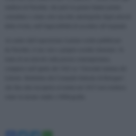
studiosi di Pasolini, che però in genere hanno potuto
consultare e citare solo raccolte antologiche degli articoli
della rivista, nell’impossibilità di accedere all’originale.
Al centro dell’esposizione il primo scritto pubblicato
da Pasolini, il suo vero e proprio esordio letterario. Si
tratta di un articolo sulla poesia contemporanea,
comparso nell’aprile del 1942 su “Gioventù italiana del
Littorio. Bollettino del Comando federale di Bologna”,
che fino alla riscoperta avvenuta nel 2015 non risultava
citato in alcuno studio o bibliografia.
Facebook
Twitter
Telegram
WhatsApp