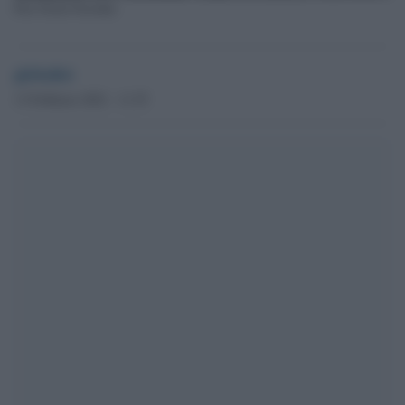
Pier Paolo Pasolini
globalist
13 Febbraio 2022 - 11.55