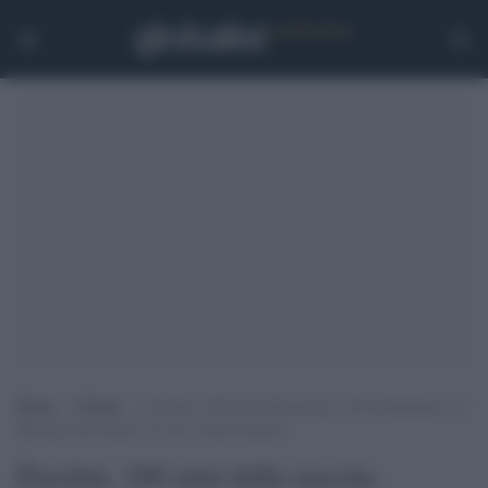
Home
>
Cultura
>
Pasolini, 100 anni dalla nascita: all’Archiginnasio di
Bologna una mostra sui suoi esordi letterari
Pasolini, 100 anni dalla nascita: