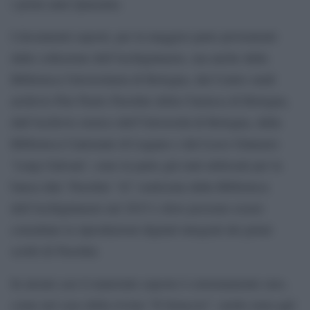
i primi anni Quaranta.
I documenti esposti, per la maggior parte provenienti
dalle collezione dell’Archiginnasio, ma anche dalla
Biblioteca Universitaria di Bologna, dal Centro studi
archivio Pier Paolo Pasolini della Cineteca di Bologna,
dall’Archivio storico dell’Università di Bologna, dalla
Biblioteca Cantonale di Lugano e dal Liceo Ginnasio
‘Luigi Galvani’, sono in parte già stati utilizzati per la
banca dati ‘Pasolini ’42’ realizzata dalla Biblioteca
dell’Archiginnasio nel 2015 e dove possono essere
consultate le riproduzioni digitali integrali dei primi
scritti di Pasolini.
In alcuni casi il materiale esposto è estremamente raro,
come nel caso della rivista “Il Setaccio”, molto nota agli