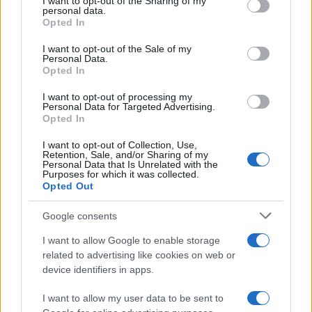
I want to opt-out of the Sharing of my
non trasformi il riarmo europeo in una battaglia interna per
disclose it to other third parties.
personal data.
le primarie
Opted In
Please note that this website/app uses one or more Google
services and may gather and store information including but
I want to opt-out of the Sale of my
Personal Data.
not limited to your visit or usage behaviour. You may click to
Opted In
grant or deny consent to Google and its third-party tags to
use your data for below specified purposes in below Google
I want to opt-out of processing my
consent section.
Personal Data for Targeted Advertising.
Opted In
I want to opt-out of Collection, Use,
Retention, Sale, and/or Sharing of my
Personal Data that Is Unrelated with the
Purposes for which it was collected.
Opted Out
Syndication
Culture
Google consents
Salute
Globalist
I want to allow Google to enable storage
related to advertising like cookies on web or
Megachip
Globalscience
device identifiers in apps.
GiULia
Globalsport
I want to allow my user data to be sent to