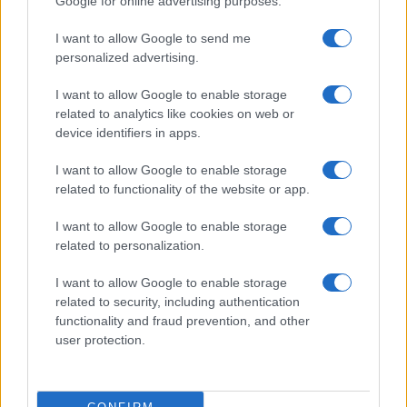
Google for online advertising purposes.
Prima Pagina
I want to allow Google to send me
personalized advertising.
Giornale dello
Chi siamo
I want to allow Google to enable storage
Spettacolo
related to analytics like cookies on web or
Contributors
device identifiers in apps.
Wondernet
Facebook
I want to allow Google to enable storage
Giuliana Sgrena
related to functionality of the website or app.
Twitter
I want to allow Google to enable storage
Google News
related to personalization.
Mastodon
I want to allow Google to enable storage
related to security, including authentication
Cookie Policy
functionality and fraud prevention, and other
user protection.
Preferenze Privacy