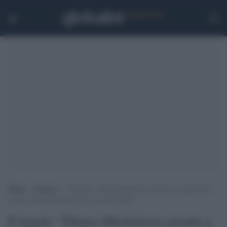
Home
>
Cultura
>
Il legale: “Eliana Michelazzo pronta a denunciare i
locali che ha frequentato in Costa Smeralda”
Il legale: "Eliana Michelazzo pronta a