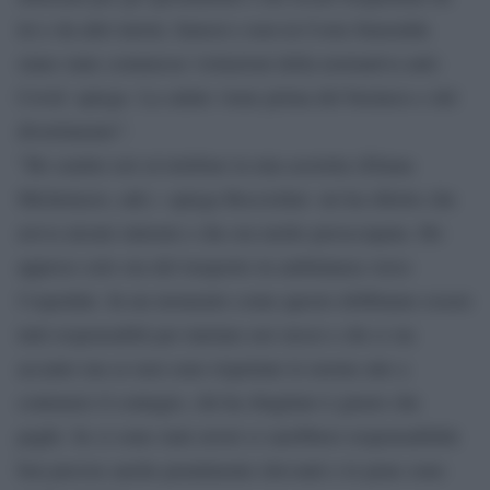
lei e da altri turisti, famosi e non in Costa Smeralda
siano state commesse violazioni della normativa anti-
Covid -spiega- La salute viene prima del business e del
divertimento”.
”Ho sentito ieri al telefono la mia assistita (Eliana
Michelazzo, ndr.) -spiega Bocciolini- mi ha riferito che
aveva alcuni sintomi e che era molto preoccupata. Ho
appreso solo ora del trasporto in ambulanza verso
l’ospedale. In un momento come questo dobbiamo essere
tutti responsabili per tutelare noi stessi e chi ci sta
accanto ma se non sono rispettate le norme atte a
contenere il contagio, chi ha sbagliato è giusto che
paghi. Se ci sono stati errori ci sarebbero responsabilità
ben precise anche penalmente rilevanti e le pene sono