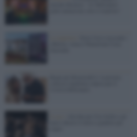
metodo-Briatore: "Al 'Billionaire'
gente ammassata, non si respirava"
La riapertura /
Porto Cervo riaccende i
riflettori: torna il Waterfront Costa
Smeralda
Rogne per Briatore&Co: la procura
contesta l'epidemia colposa per il
Covid al Billionaire
Il caso /
Alla fine per Ciro Grillo e gli
amici chiesto il rinvio a giudizio per
stupro