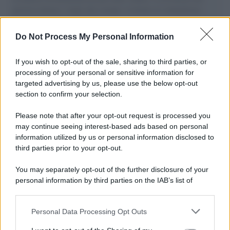
governo italiano e degli altri europei, il ritorno al colonialismo.
L'importanza dei movimenti.
Do Not Process My Personal Information
Perché i centri di intrattenimento per famiglie investono in
attrazioni ad alta tecnologia
If you wish to opt-out of the sale, sharing to third parties, or
processing of your personal or sensitive information for
targeted advertising by us, please use the below opt-out
section to confirm your selection.
Il conflitto /
La mafia russa e l'arma del caos
Please note that after your opt-out request is processed you
may continue seeing interest-based ads based on personal
information utilized by us or personal information disclosed to
third parties prior to your opt-out.
Tel Aviv /
Netanyahu si smarca da Trump: "Israele farà tutto
You may separately opt-out of the further disclosure of your
quello che è necessario per la sua sicurezza"
personal information by third parties on the IAB’s list of
downstream participants.
Personal Data Processing Opt Outs
This information may also be disclosed by us to third parties
La riflessione /
Pace, disarmo e Ucraina: il centrosinistra
on the IAB’s List of Downstream Participants that may further