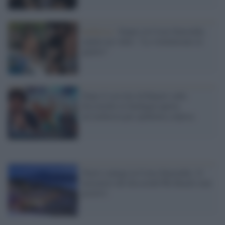
Inchiesta /
Stupro in Costa Smeralda,
spunta un video: "La violentavano in
quattro"
Dopo il servizio di Report sulle
discoteche in Sardegna aperta
un’inchiesta per epidemia colposa
Nuovi contagi in Costa Smeralda: 21
lavoratori del discoclub Phi Beach sono
positivi