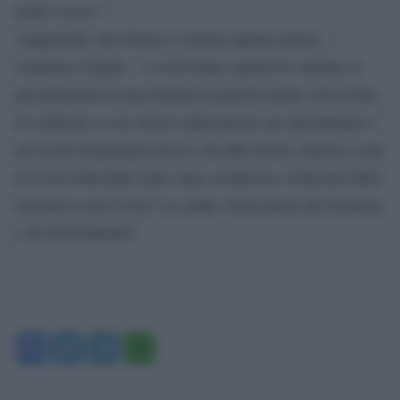
molto severe”.
“Augurando che Eliana si rimetta quanto prima –
continua il legale – ci riserviamo quindi di valutare la
presentazione di una denuncia querela anche solo al fine
di verificare se nei mezzi utilizzati per gli spostamenti e
nei locali frequentati da lei e da altri turisti, famosi e non
in Costa Smeralda siano state commesse violazioni della
normativa anti-Covid. La salute viene prima del business
e del divertimento!.
Facebook
Twitter
Telegram
WhatsApp