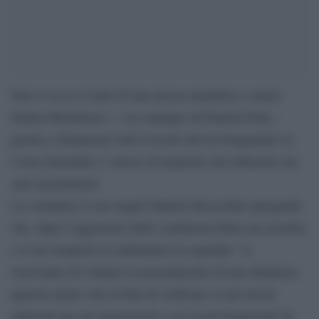
Non si sa se si tratti di una mossa mediatica o meno:
Eliana Michelazzo – l’ex manager di Pamela Prati –
pronta a denunciare tutti il locali che ha frequentato in
Costa Smeralda e i mezzi di trasporto che utilizzato nei
suoi spostamenti.
Lo comunica il suo legale Daniele Bocciolini spiegando
che, dopo l’aggravarsi delle condizioni della sua assistita
e il suo trasporto in ambulanza in ospedale ”ci
riserviamo di valutare la presentazione di una denuncia-
querela anche solo al fine di verificare se nei mezzi
utilizzati per gli spostamenti e nei locali frequentati da