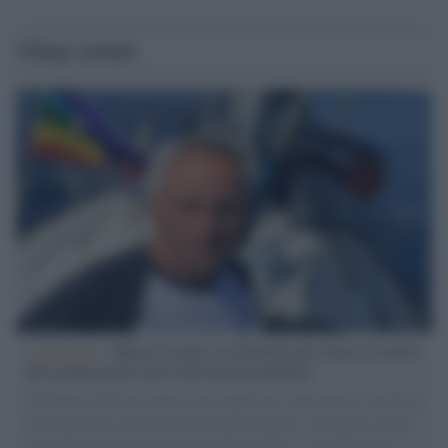
Ultime notizie
L'intervista /
Marco Croatti e la Flottilla per Gaza: le nostre
vele gonfie grazie alla sollevazione popolare
Il Senatore M5S racconta la sua esperienza sulle barche cariche di
aiuti umanitari assalite dall'esercito israeliano. Una guerra atroce,
il tentativo di disumanizzazione delle vittime, il servilismo del