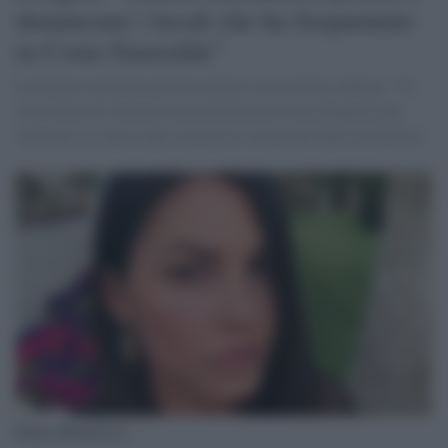
denunciare i locali che ha frequentato
in Costa Smeralda"
La donna è risultata positiva dopo il suo ritorno a Roma: "Ci
riserviamo di valutare la presentazione di una denuncia per
verificare se siano state commesse violazioni della normativa"
Eliana Michelazzo