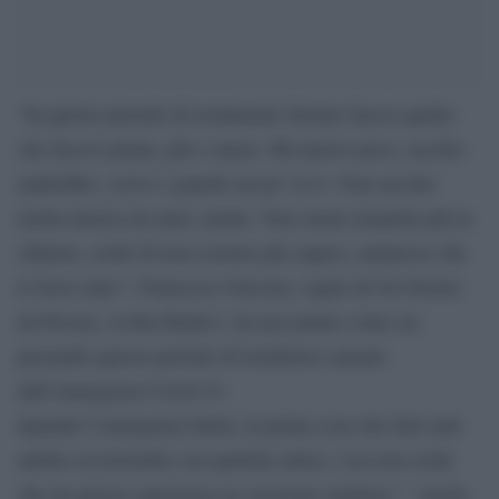
“In questo periodo di isolamento forzato faccio quello
che facevo prima, più o meno. Mi muovo poco, ascolto
audiolibri, scrivo e guardo un po’ la tv. Non ascolto
molta musica da anni, niente. Non suono neanche più la
chitarra, credo di non esserne più capace, ammesso che
lo fossi stato”. Francesco Guccini, ospite di Un Giorno
da Pecora, su Rai Radio1, ha raccontato come sta
passando questo periodo di lockdown causato
dall’emergenza Covid-19.
Quando l’emergenza finirà, la prima cosa che farà sarà
andare al ristorante con qualche amico. Lui non crede
che da questa esperienza ne usciremo migliori: ” Anche