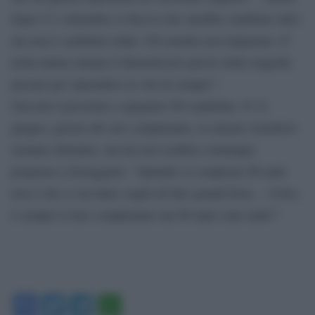
dopo l′11 settembre si diceva che sarebbe cambiato tutto
ma non è cambiato nulla. Gli uomini non imparano. E’
nella natura umana il dimenticarsi presto delle tragedie
passate per riprendere la vita di sempre”.
Guccini è prossimo a spegnere 80 candeline. Il 14
giugno, giorno del suo compleanno, le misure restrittive
saranno allentate, ma lui non sembra comunque
propenso a festeggiare: “Quando si compiono 80 anni
non è che ci sia tanta voglia di fare grandi feste… Certo,
è sempre il mio compleanno ma 80 anni sono tanti!”.
Facebook
Twitter
Telegram
WhatsApp