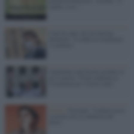
piattaforma Rousseau". Azzolina: "O
cambia, se no..."
Conte ha capito che non funziona
finalmente: "Il reddito di cittadinanza
va cambiato"
Lukashenko crede di poter prendere in
giro la piazza: "Prima cambiamo la
Costituzione poi vi faccio votare"
Sinistra /
Fratoianni: "Cambiare passo,
il governo non sia subalterno alle
destre"