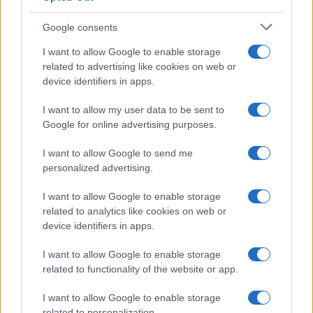
Syndication
Culture
Google consents
Salute
Globalist
I want to allow Google to enable storage
related to advertising like cookies on web or
Megachip
Globalscience
device identifiers in apps.
GiULia
Globalsport
I want to allow my user data to be sent to
Google for online advertising purposes.
Prima Pagina
I want to allow Google to send me
personalized advertising.
Giornale dello
Chi siamo
I want to allow Google to enable storage
Spettacolo
related to analytics like cookies on web or
Contributors
device identifiers in apps.
Wondernet
Facebook
I want to allow Google to enable storage
Giuliana Sgrena
related to functionality of the website or app.
Twitter
I want to allow Google to enable storage
Google News
related to personalization.