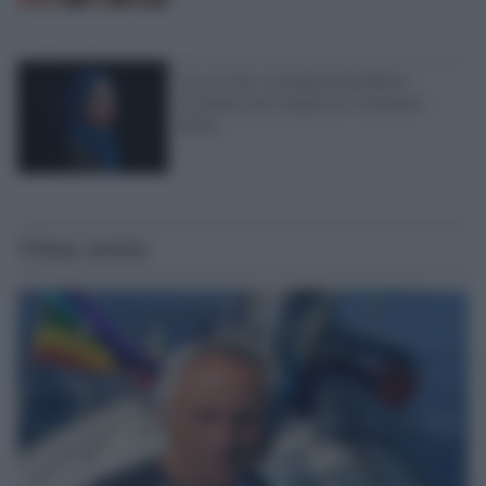
Usa al voto: le donne potrebbero
riscattare un Congresso e un paese
intero
Ultime notizie