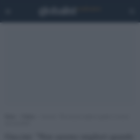
Home
>
Cultura
>
Guccini: “Non saremo migliori quando si tornerà
alla normalità”
Guccini: "Non saremo migliori quando