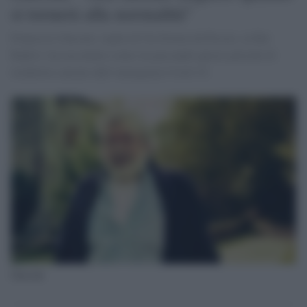
si tornerà alla normalità"
Francesco Guccini, ospite di Un Giorno da Pecora, su Rai
Radio1, ha raccontato come sta passando questo periodo di
lockdown causato dall’emergenza Covid-19.
Guccini