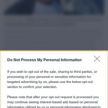
L'intervista /
Marco Croatti e la Flottilla per Gaza: le nostre
vele gonfie grazie alla sollevazione popolare
Il Senatore M5S racconta la sua esperienza sulle barche cariche di
aiuti umanitari assalite dall'esercito israeliano. Una guerra atroce,
il tentativo di disumanizzazione delle vittime, il servilismo del
governo italiano e degli altri europei, il ritorno al colonialismo.
L'importanza dei movimenti.
Do Not Process My Personal Information
Il caso /
Trump ha quasi esaurito l'arsenale Usa, ma il
tycoon smentisce
If you wish to opt-out of the sale, sharing to third parties, or
processing of your personal or sensitive information for
targeted advertising by us, please use the below opt-out
section to confirm your selection.
Chiesa /
Papa Leone XIV denuncia le violenze in Ucraina e
Russia e chiede il rispetto del diritto umanitario e della
Please note that after your opt-out request is processed you
diplomazia
may continue seeing interest-based ads based on personal
information utilized by us or personal information disclosed to