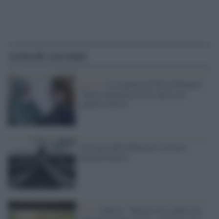
Articoli correlati
Il caso /
La mamma di Silvia Romano:
"Fateci dimenticare per aprire un
capitolo nuovo"
Giornata della Memoria: noi non
dimentichiamo
M5s /
Sibilia: "Meglio dire addio alla