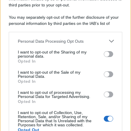
third parties prior to your opt-out.
Il centenario /
A L'Aquila arriva la mostra "Tito, 100 anni
You may separately opt-out of the further disclosure of your
attraverso la forma"
personal information by third parties on the IAB’s list of
downstream participants.
Personal Data Processing Opt Outs
This information may also be disclosed by us to third parties
Il medagliere /
Europei di nuoto: Pellecani guida una super
on the IAB’s List of Downstream Participants that may further
I want to opt-out of the Sharing of my
Italia
disclose it to other third parties.
personal data.
Opted In
Please note that this website/app uses one or more Google
services and may gather and store information including but
I want to opt-out of the Sale of my
Personal Data.
not limited to your visit or usage behaviour. You may click to
Opted In
grant or deny consent to Google and its third-party tags to
use your data for below specified purposes in below Google
I want to opt-out of processing my
consent section.
Personal Data for Targeted Advertising.
Opted In
I want to opt-out of Collection, Use,
Retention, Sale, and/or Sharing of my
Personal Data that Is Unrelated with the
Purposes for which it was collected.
Opted Out